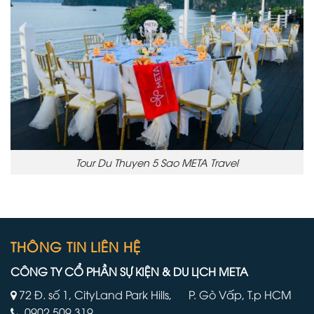
Tour Du Thuyen 5 Sao META Travel
THÔNG TIN LIÊN HỆ
CÔNG TY CỔ PHẦN SỰ KIỆN & DU LỊCH META
72 Đ. số 1, CityLand Park Hills, P. Gò Vấp, T.p HCM
0902.509.319