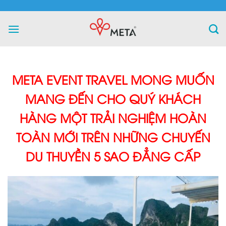
Skip
to
content
META EVENT TRAVEL MONG MUỐN
MANG ĐẾN CHO QUÝ KHÁCH
HÀNG MỘT TRẢI NGHIỆM HOÀN
TOÀN MỚI TRÊN NHỮNG CHUYẾN
DU THUYỀN 5 SAO ĐẲNG CẤP