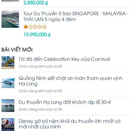
2,880,000
₫
Được
xếp
hạng
Tour Du Thuyền 5 Sao SINGAPORE - MALAYSIA -
2.48
THÁI LAN 5 ngày 4 đêm
5 sao
19,990,000
₫
Được
xếp
hạng
1.00
BÀI VIẾT MỚI
5
sao
Tôi đã đến Celebration Key của Carnival
ở
Chức năng bình luận bị tắt
Tôi
đã
Quảng Ninh siết chặt an toàn tham quan vịnh
đến
Hạ Long
Celebration
ở
Chức năng bình luận bị tắt
Key
Quảng
của
Ninh
Carnival
Du thuyền Hạ Long đắt khách dịp lễ 30-4
siết
ở
Chức năng bình luận bị tắt
chặt
Du
an
thuyền
Disney gỡ bỏ nệm khỏi du thuyền lớn nhất và
toàn
Hạ
tham
mới nhất của mình
Long
quan