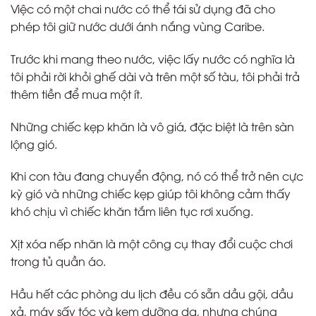
Việc có một chai nước có thể tái sử dụng đã cho
phép tôi giữ nước dưới ánh nắng vùng Caribe.
Trước khi mang theo nước, việc lấy nước có nghĩa là
tôi phải rời khỏi ghế dài và trên một số tàu, tôi phải trả
thêm tiền để mua một ít.
Những chiếc kẹp khăn là vô giá, đặc biệt là trên sàn
lộng gió.
Khi con tàu đang chuyển động, nó có thể trở nên cực
kỳ gió và những chiếc kẹp giúp tôi không cảm thấy
khó chịu vì chiếc khăn tắm liên tục rơi xuống.
Xịt xóa nếp nhăn là một công cụ thay đổi cuộc chơi
trong tủ quần áo.
Hầu hết các phòng du lịch đều có sẵn dầu gội, dầu
xả, máy sấy tóc và kem dưỡng da, nhưng chúng