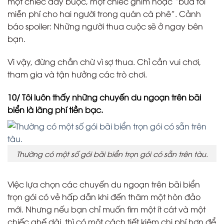
một chiếc dây buộc, một chiếc ghim hoặc “bữa tối
miễn phí cho hai người trong quán cà phê”. Cảnh
báo spoiler: Những người thua cuộc sẽ ở ngay bên
bạn.
Vì vậy, đừng chần chừ vì sợ thua. Chỉ cần vui chơi,
tham gia và tận hưởng các trò chơi.
10/ Tôi luôn thấy những chuyến du ngoạn trên bãi
biển là lãng phí tiền bạc.
Thường có một số gói bãi biển trọn gói có sẵn trên tàu.
Việc lựa chọn các chuyến du ngoạn trên bãi biển
trọn gói có vẻ hấp dẫn khi đến thăm một hòn đảo
mới. Nhưng nếu bạn chỉ muốn tìm một ít cát và một
chiếc ghế dài, thì có một cách tiết kiệm chi phí hơn để