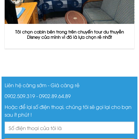
Tôi chọn cabin bên trong trên chuyến tour du thuyền
Disney của mình vì đó là lựa chọn rẻ nhất
Liên hệ càng sớm - Giá càng rẻ
0902.509.319 - 0902.89.64.89
Hoặc để lại số điện thoại, chúng tôi sẽ gọi lại cho bạn
sau ít phút !