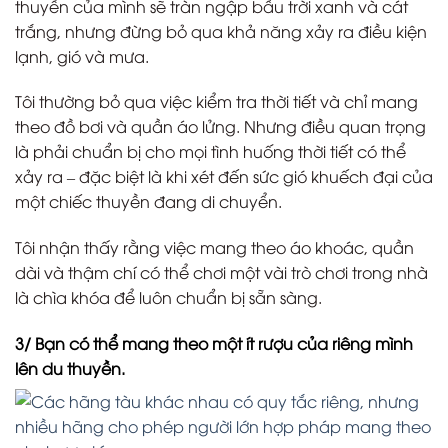
thuyền của mình sẽ tràn ngập bầu trời xanh và cát
trắng, nhưng đừng bỏ qua khả năng xảy ra điều kiện
lạnh, gió và mưa.
Tôi thường bỏ qua việc kiểm tra thời tiết và chỉ mang
theo đồ bơi và quần áo lửng. Nhưng điều quan trọng
là phải chuẩn bị cho mọi tình huống thời tiết có thể
xảy ra – đặc biệt là khi xét đến sức gió khuếch đại của
một chiếc thuyền đang di chuyển.
Tôi nhận thấy rằng việc mang theo áo khoác, quần
dài và thậm chí có thể chơi một vài trò chơi trong nhà
là chìa khóa để luôn chuẩn bị sẵn sàng.
3/ Bạn có thể mang theo một ít rượu của riêng mình
lên du thuyền.