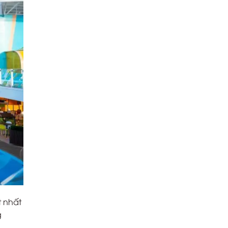
t nhất
g