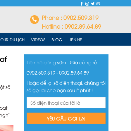
Phone : 0902.509.319
Hotline : 0902.89.64.89
<
TOUR DU LỊCH
VIDEOS
BLOG
LIÊN HỆ
 of
Liên hệ càng sớm - Giá càng rẻ
0902.509.319 - 0902.89.64.89
Hoặc để lại số điện thoại, chúng tôi
ột số
sẽ gọi lại cho bạn sau ít phút !
hoạt
nghĩ.