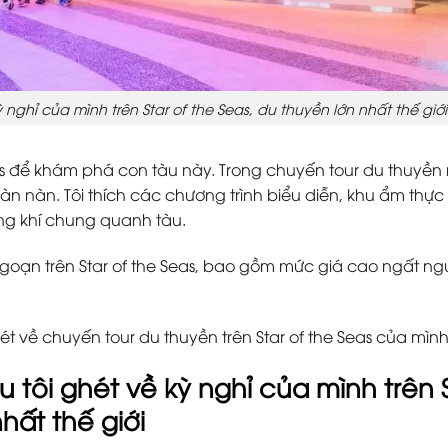
ỳ nghỉ của mình trên Star of the Seas, du thuyền lớn nhất thế giới
eas để khám phá con tàu này. Trong chuyến tour du thuyền
n nàn. Tôi thích các chương trình biểu diễn, khu ẩm thực 
ng khí chung quanh tàu.
u ngoạn trên Star of the Seas, bao gồm mức giá cao ngất n
hét về chuyến tour du thuyền trên Star of the Seas của mình
ều tôi ghét về kỳ nghỉ của mình trên 
hất thế giới