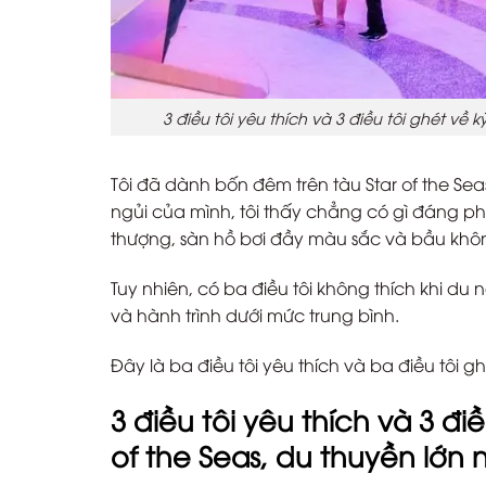
3 điều tôi yêu thích và 3 điều tôi ghét về k
Tôi đã dành bốn đêm trên tàu Star of the S
ngủi của mình, tôi thấy chẳng có gì đáng phà
thượng, sàn hồ bơi đầy màu sắc và bầu khô
Tuy nhiên, có ba điều tôi không thích khi d
và hành trình dưới mức trung bình.
Đây là ba điều tôi yêu thích và ba điều tôi g
3 điều tôi yêu thích và 3 đi
of the Seas, du thuyền lớn n