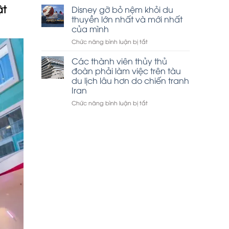
ật
thuyền
Disney gỡ bỏ nệm khỏi du
tham
Hạ
quan
thuyền lớn nhất và mới nhất
Long
vịnh
của mình
đắt
Hạ
ở
Chức năng bình luận bị tắt
khách
Long
Disney
dịp
gỡ
lễ
Các thành viên thủy thủ
bỏ
30-
đoàn phải làm việc trên tàu
nệm
4
du lịch lâu hơn do chiến tranh
khỏi
Iran
du
thuyền
ở
Chức năng bình luận bị tắt
lớn
Các
nhất
thành
và
viên
mới
thủy
nhất
thủ
của
đoàn
mình
phải
làm
việc
trên
tàu
du
lịch
lâu