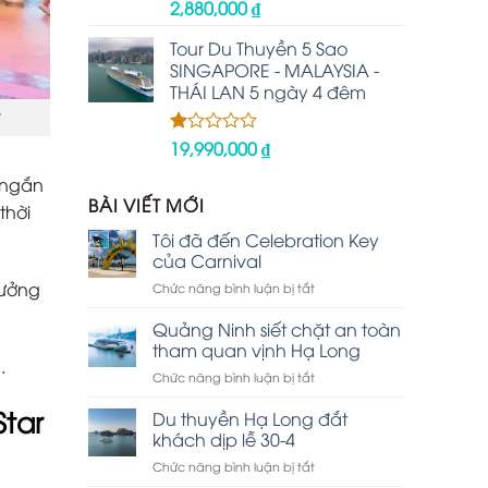
2,880,000
₫
Được
xếp
hạng
Tour Du Thuyền 5 Sao
2.48
SINGAPORE - MALAYSIA -
5 sao
THÁI LAN 5 ngày 4 đêm
19,990,000
₫
Được
xếp
hạng
 ngắn
1.00
BÀI VIẾT MỚI
thời
5
sao
Tôi đã đến Celebration Key
của Carnival
gưởng
ở
Chức năng bình luận bị tắt
Tôi
đã
Quảng Ninh siết chặt an toàn
đến
tham quan vịnh Hạ Long
Celebration
.
ở
Chức năng bình luận bị tắt
Key
Quảng
của
Star
Ninh
Du thuyền Hạ Long đắt
Carnival
siết
khách dịp lễ 30-4
chặt
ở
Chức năng bình luận bị tắt
an
Du
toàn