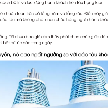
n cách bố trí và lưu lượng hành khách trên tàu hạng Icon.
tròn hoàn toàn trên cả tầng năm và tầng sáu. Điều này gi
a của tàu mà không phải chen chúc hàng nghìn hành khá
a tầng. Tôi chưa bao giờ cảm thấy phải chen chúc giữa đá
i bất cứ lúc nào trong ngày.
huyền, nó cao ngất ngưởng so với các tàu khá