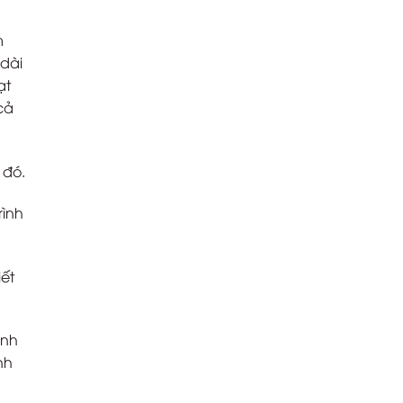
m
 dài
ạt
cả
 đó.
rình
iết
ánh
nh