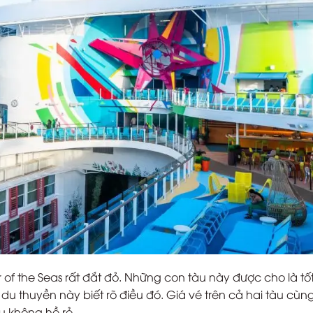
of the Seas rất đắt đỏ. Những con tàu này được cho là tố
du thuyền này biết rõ điều đó. Giá vé trên cả hai tàu cùn
ều không hề rẻ.