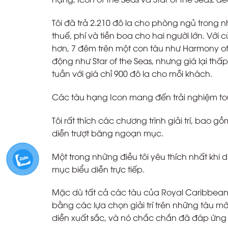
Tôi đã trả 2.210 đô la cho phòng ngủ trong
thuế, phí và tiền boa cho hai người lớn. Với
hơn, 7 đêm trên một con tàu như Harmony o
động như Star of the Seas, nhưng giá lại thấ
tuần với giá chỉ 900 đô la cho mỗi khách.
Các tàu hạng Icon mang đến trải nghiệm tou
Tôi rất thích các chương trình giải trí, bao 
diễn trượt băng ngoạn mục.
Một trong những điều tôi yêu thích nhất khi 
mục biểu diễn trực tiếp.
Mặc dù tất cả các tàu của Royal Caribbean 
bằng các lựa chọn giải trí trên những tàu mớ
diễn xuất sắc, và nó chắc chắn đã đáp ứng