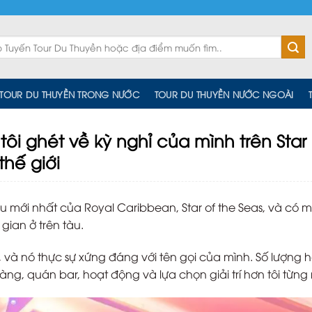
TOUR DU THUYỀN TRONG NƯỚC
TOUR DU THUYỀN NƯỚC NGOÀI
 tôi ghét về kỳ nghỉ của mình trên Star
thế giới
u mới nhất của Royal Caribbean, Star of the Seas, và có m
gian ở trên tàu.
ới, và nó thực sự xứng đáng với tên gọi của mình. Số lượng 
àng, quán bar, hoạt động và lựa chọn giải trí hơn tôi từng 