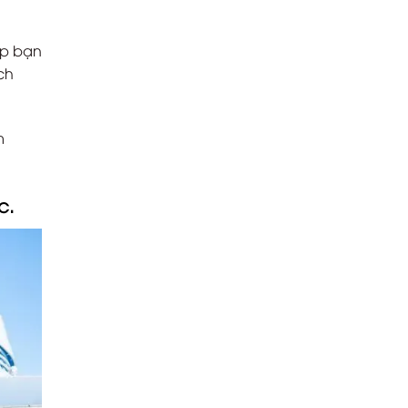
úp bạn
ch
m
c.