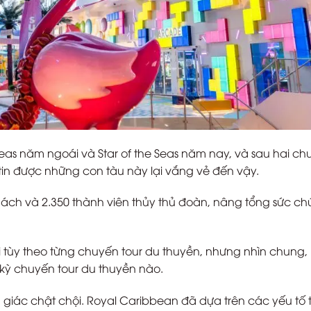
e Seas năm ngoái và Star of the Seas năm nay, và sau hai c
 tin được những con tàu này lại vắng vẻ đến vậy.
khách và 2.350 thành viên thủy thủ đoàn, nâng tổng sức ch
 tùy theo từng chuyến tour du thuyền, nhưng nhìn chung,
 kỳ chuyến tour du thuyền nào.
 giác chật chội. Royal Caribbean đã dựa trên các yếu tố t