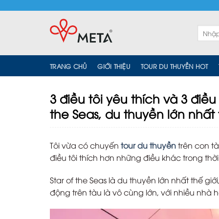
Skip
to
content
Tìm
kiếm:
TRANG CHỦ
GIỚI THIỆU
TOUR DU THUYỀN HOT
3 điều tôi yêu thích và 3 điều
the Seas, du thuyền lớn nhất 
Tôi vừa có chuyến
tour du thuyền
trên con tà
điều tôi thích hơn những điều khác trong thời 
Star of the Seas là du thuyền lớn nhất thế gi
động trên tàu là vô cùng lớn, với nhiều nhà h