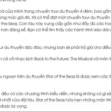
 nhà của mình trong chuyến tour du thuyền 4 đêm, bao gồ
 cùng mức giá đó, tôi có thể đặt một chuyến tour du thuyền
f the Seas. Con tàu này cung cấp gần như đầy đủ các ho
p hơn đáng kể. Bạn có thể tìm thấy các hành trình kéo dài 
r du thuyền độc đáo, nhưng bạn sẽ phải trả giá cho điều
gồm cả vở nhạc kịch Back to the Future: The Musical và màn t
du ngoạn trên du thuyền Star of the Seas là được xem các t
đều có các chương trình biểu diễn, nhưng không có gì s
i nhất của đội tàu. Star of the Seas hứa hẹn những màn trì
 được kỳ vọng.