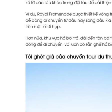
kế từ các tàu khác trong đội tàu để cải thiệ
Ví dụ, Royal Promenade được thiết kế vòng 
dễ dàng di chuyển từ đầu này sang đầu ki
trên một lối đi hẹp.
Hơn nữa, khu vực hồ bơi trải dài đến tận b
đông để di chuyển, và luôn có sẵn ghế hồ bơ
Tôi ghét giá của chuyến tour du t