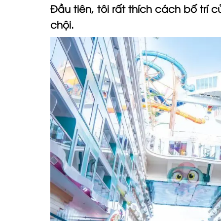
Đầu tiên, tôi rất thích cách bố tr
chội.