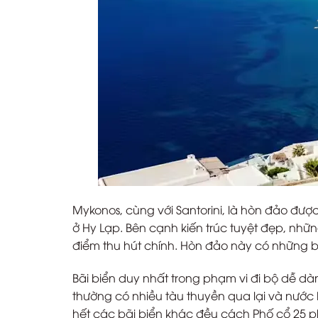
Mykonos, cùng với Santorini, là hòn đảo đượ
ở Hy Lạp. Bên cạnh kiến ​​trúc tuyệt đẹp, nhữ
điểm thu hút chính. Hòn đảo này có những bãi
Bãi biển duy nhất trong phạm vi đi bộ dễ dàn
thường có nhiều tàu thuyền qua lại và nước 
hết các bãi biển khác đều cách Phố cổ 25 p