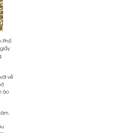
hơn
do
chiến
tranh
Iran
n Phố
 giấy
g
vời về
hờ
n áo
hăm.
ều