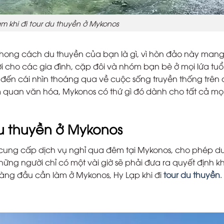
àm khi đi tour du thuyền ở Mykonos
phong cách du thuyền của bạn là gì, vì hòn đảo này man
i cho các gia đình, cặp đôi và nhóm bạn bè ở mọi lứa tuổi
đến cái nhìn thoáng qua về cuộc sống truyền thống trên
 quan văn hóa, Mykonos có thứ gì đó dành cho tất cả mọ
 du thuyền ở Mykonos
 cung cấp dịch vụ nghỉ qua đêm tại Mykonos, cho phép d
g người chỉ có một vài giờ sẽ phải đưa ra quyết định k
hàng đầu cần làm ở Mykonos, Hy Lạp khi đi
tour du thuyền
.