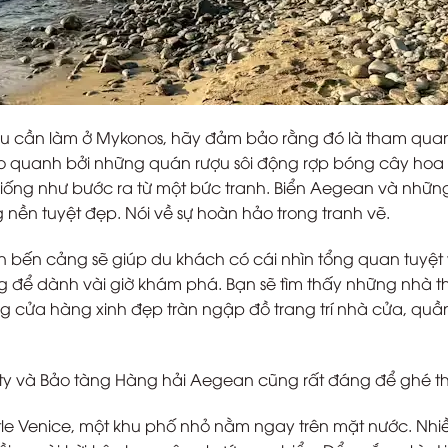
iều cần làm ở Mykonos, hãy đảm bảo rằng đó là tham qua
o quanh bởi những quán rượu sôi động rợp bóng cây hoa
giống như bước ra từ một bức tranh. Biển Aegean và nhữn
 nền tuyệt đẹp. Nói về sự hoàn hảo trong tranh vẽ.
 bến cảng sẽ giúp du khách có cái nhìn tổng quan tuyệt 
 để dành vài giờ khám phá. Bạn sẽ tìm thấy những nhà t
g cửa hàng xinh đẹp tràn ngập đồ trang trí nhà cửa, quầ
ity và Bảo tàng Hàng hải Aegean cũng rất đáng để ghé t
ttle Venice, một khu phố nhỏ nằm ngay trên mặt nước. Nhi