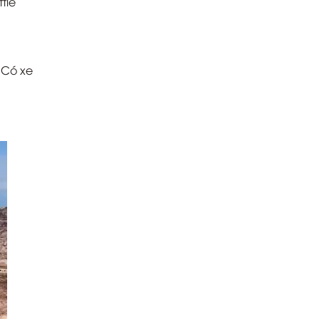
tle
 Có xe