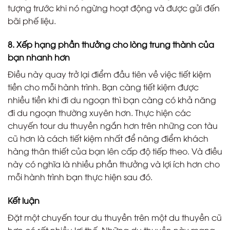
tượng trước khi nó ngừng hoạt động và được gửi đến
bãi phế liệu.
8. Xếp hạng phần thưởng cho lòng trung thành của
bạn nhanh hơn
Điều này quay trở lại điểm đầu tiên về việc tiết kiệm
tiền cho mỗi hành trình. Bạn càng tiết kiệm được
nhiều tiền khi đi du ngoạn thì bạn càng có khả năng
đi du ngoạn thường xuyên hơn. Thực hiện các
chuyến tour du thuyền ngắn hơn trên những con tàu
cũ hơn là cách tiết kiệm nhất để nâng điểm khách
hàng thân thiết của bạn lên cấp độ tiếp theo. Và điều
này có nghĩa là nhiều phần thưởng và lợi ích hơn cho
mỗi hành trình bạn thực hiện sau đó.
Kết luận
Đặt một chuyến tour du thuyền trên một du thuyền cũ
hơn có rất nhiều lợi thế. Những du thuyền này mang