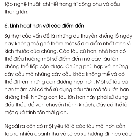
tập nghệ thuật, chi tiết trang trí công phu và cầu
thang lớn.
6. Linh hoạt hơn với các điểm đến
Sự thật của vấn đề là những du thuyền khổng lồ ngày
nay không thể ghé thăm một số địa điểm nhất định vì
kích thước của chúng. Các tàu cũ hơn, nhỏ hơn có
thể điều hướng một số điểm đến mà các tàu lớn
không thể tiếp cận được. Chúng phù hợp với những
cây cầu mà những cây cầu khác không thể và có
thể đi trên những con đường hẹp hơn. Một số tàu cũ
hơn thậm chí có thể sử dụng cầu tàu mà tàu lớn hơn
không thể. Những con tàu lớn hơn này phải sử dụng
đấu thầu để vận chuyển hành khách, đây có thể là
một quá trình tốn thời gian.
Ngoài ra còn có một yếu tố là các tàu mới hơn cần
tạo ra nhiều doanh thu và sẽ có xu hướng đi theo các