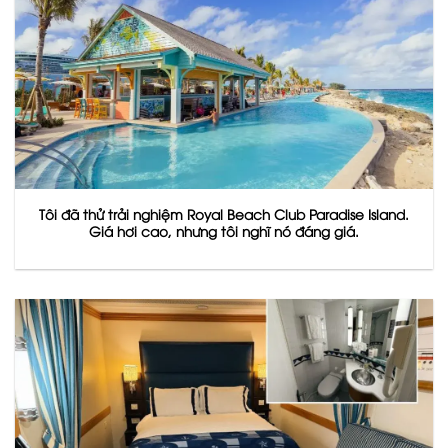
Tôi đã thử trải nghiệm Royal Beach Club Paradise Island.
Giá hơi cao, nhưng tôi nghĩ nó đáng giá.