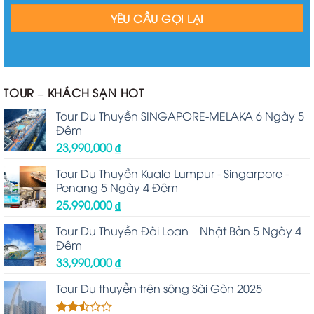
TOUR – KHÁCH SẠN HOT
Tour Du Thuyền SINGAPORE-MELAKA 6 Ngày 5
Đêm
23,990,000
₫
Tour Du Thuyền Kuala Lumpur - Singarpore -
Penang 5 Ngày 4 Đêm
25,990,000
₫
Tour Du Thuyền Đài Loan – Nhật Bản 5 Ngày 4
Đêm
33,990,000
₫
Tour Du thuyền trên sông Sài Gòn 2025