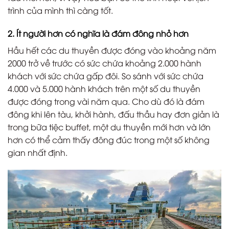
trình của mình thì càng tốt.
2. Ít người hơn có nghĩa là đám đông nhỏ hơn
Hầu hết các du thuyền được đóng vào khoảng năm
2000 trở về trước có sức chứa khoảng 2.000 hành
khách với sức chứa gấp đôi. So sánh với sức chứa
4.000 và 5.000 hành khách trên một số du thuyền
được đóng trong vài năm qua. Cho dù đó là đám
đông khi lên tàu, khởi hành, đấu thầu hay đơn giản là
trong bữa tiệc buffet, một du thuyền mới hơn và lớn
hơn có thể cảm thấy đông đúc trong một số không
gian nhất định.