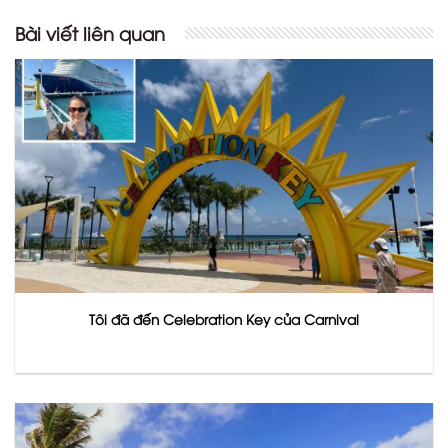
Bài viết liên quan
Tôi đã đến Celebration Key của Carnival