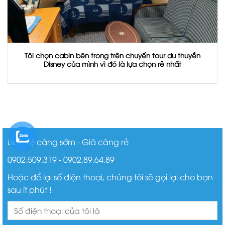
Tôi chọn cabin bên trong trên chuyến tour du thuyền
Disney của mình vì đó là lựa chọn rẻ nhất
Liên hệ càng sớm - Giá càng rẻ
0902.509.319 - 0902.89.64.89
Hoặc để lại số điện thoại, chúng tôi sẽ gọi lại cho bạn
sau ít phút !