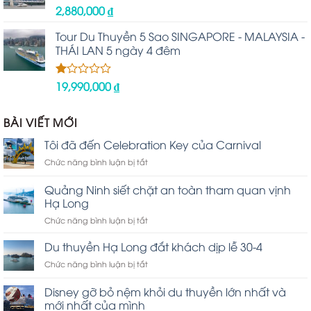
2,880,000
₫
Được
xếp
hạng
Tour Du Thuyền 5 Sao SINGAPORE - MALAYSIA -
2.48
THÁI LAN 5 ngày 4 đêm
5 sao
19,990,000
₫
Được
xếp
hạng
1.00
BÀI VIẾT MỚI
5
sao
Tôi đã đến Celebration Key của Carnival
ở
Chức năng bình luận bị tắt
Tôi
đã
Quảng Ninh siết chặt an toàn tham quan vịnh
đến
Hạ Long
Celebration
ở
Chức năng bình luận bị tắt
Key
Quảng
của
Ninh
Carnival
Du thuyền Hạ Long đắt khách dịp lễ 30-4
siết
ở
Chức năng bình luận bị tắt
chặt
Du
an
thuyền
Disney gỡ bỏ nệm khỏi du thuyền lớn nhất và
toàn
Hạ
tham
mới nhất của mình
Long