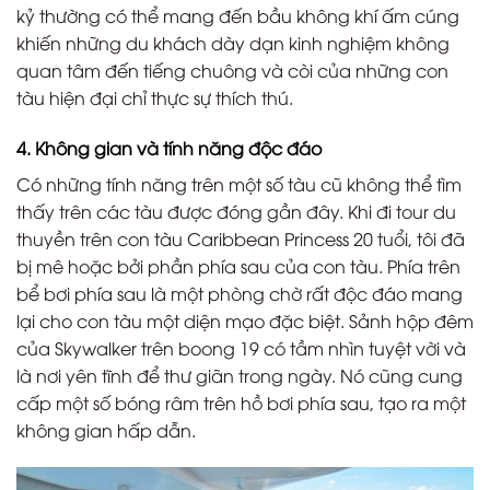
kỷ thường có thể mang đến bầu không khí ấm cúng
khiến những du khách dày dạn kinh nghiệm không
quan tâm đến tiếng chuông và còi của những con
tàu hiện đại chỉ thực sự thích thú.
4. Không gian và tính năng độc đáo
Có những tính năng trên một số tàu cũ không thể tìm
thấy trên các tàu được đóng gần đây. Khi đi tour du
thuyền trên con tàu Caribbean Princess 20 tuổi, tôi đã
bị mê hoặc bởi phần phía sau của con tàu. Phía trên
bể bơi phía sau là một phòng chờ rất độc đáo mang
lại cho con tàu một diện mạo đặc biệt. Sảnh hộp đêm
của Skywalker trên boong 19 có tầm nhìn tuyệt vời và
là nơi yên tĩnh để thư giãn trong ngày. Nó cũng cung
cấp một số bóng râm trên hồ bơi phía sau, tạo ra một
không gian hấp dẫn.