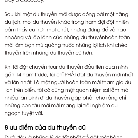
Sau khi một du thuyền mới được đóng bởi một hãng
du lịch, mọi du thuyền khác trong hạm đội đột nhiên
cảm thấy cũ hơn một chút, nhưng đừng để vẻ hào
nhoáng và lấp lánh của những du thuyềnhoàn toàn
mới làm bạn mù quáng trước những lợi ích khi chèo
thuyền trên những du thuyền cũ hơn.
Khi tôi đặt chuyến tour du thuyền đầu tiên của mình
gần 14 năm trước, tôi chỉ PHẢI đặt du thuyền mới nhất
và lớn nhất. Là một người hoàn toàn mới tham gia du
lịch trên biển, tôi có cùng một quan niệm sai lầm mà
nhiều tân binh đi du thuyền gặp phải: cho rằng chỉ
những con tàu mới mới mang lại trải nghiệm du
ngoạn tuyệt vời.
8 ưu điểm của du thuyền cũ
Dưới đây là những lý do tốt nhất để đặt một hành