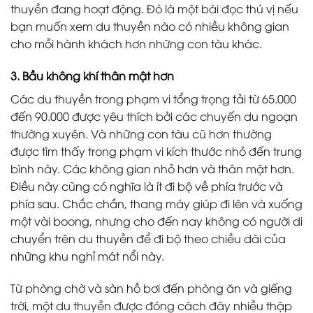
thuyền đang hoạt động. Đó là một bài đọc thú vị nếu
bạn muốn xem du thuyền nào có nhiều không gian
cho mỗi hành khách hơn những con tàu khác.
3. Bầu không khí thân mật hơn
Các du thuyền trong phạm vi tổng trọng tải từ 65.000
đến 90.000 được yêu thích bởi các chuyến du ngoạn
thường xuyên. Và những con tàu cũ hơn thường
được tìm thấy trong phạm vi kích thước nhỏ đến trung
bình này. Các không gian nhỏ hơn và thân mật hơn.
Điều này cũng có nghĩa là ít đi bộ về phía trước và
phía sau. Chắc chắn, thang máy giúp đi lên và xuống
một vài boong, nhưng cho đến nay không có người di
chuyển trên du thuyền để đi bộ theo chiều dài của
những khu nghỉ mát nổi này.
Từ phòng chờ và sàn hồ bơi đến phòng ăn và giếng
trời, một du thuyền được đóng cách đây nhiều thập