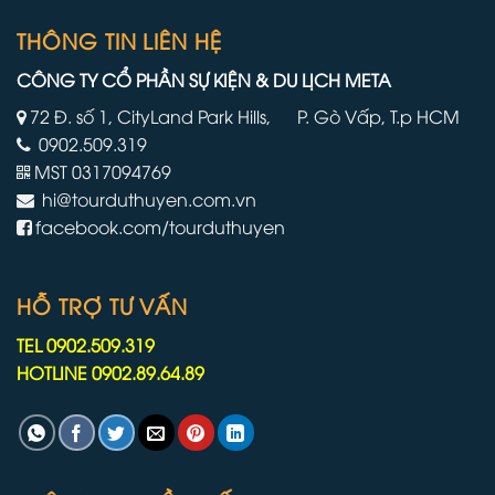
phải
nhất
làm
THÔNG TIN LIÊN HỆ
của
việc
mình
trên
CÔNG TY CỔ PHẦN SỰ KIỆN & DU LỊCH META
tàu
du
72 Đ. số 1, CityLand Park Hills, P. Gò Vấp, T.p HCM
lịch
0902.509.319
lâu
hơn
MST 0317094769
do
hi@tourduthuyen.com.vn
chiến
tranh
facebook.com/tourduthuyen
Iran
HỖ TRỢ TƯ VẤN
TEL 0902.509.319
HOTLINE 0902.89.64.89