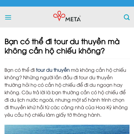
Skip
to
content
Bạn có thể đi tour du thuyền mà
không cần hộ chiếu không?
Bạn có thể đi
tour du thuyền
mà không cần hộ chiếu
không? Những người lần đầu đi tour du thuyền
thường hỏi họ có cần hộ chiếu để đi du ngoạn hay
không. Câu trả lời là bạn thường cần có hộ chiếu để
đi du lịch nước ngoài, nhưng một số hành trình chọn
đi thuyền khứ hồi từ các cảng nhà của Hoa Kỳ không
yêu cầu hộ chiếu làm giấy tờ thông hành.