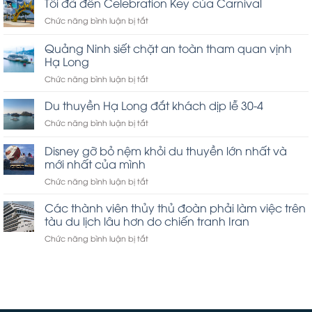
Tôi đã đến Celebration Key của Carnival
ở
Chức năng bình luận bị tắt
Tôi
đã
Quảng Ninh siết chặt an toàn tham quan vịnh
đến
Hạ Long
Celebration
ở
Chức năng bình luận bị tắt
Key
Quảng
của
Ninh
Carnival
Du thuyền Hạ Long đắt khách dịp lễ 30-4
siết
ở
Chức năng bình luận bị tắt
chặt
Du
an
thuyền
Disney gỡ bỏ nệm khỏi du thuyền lớn nhất và
toàn
Hạ
tham
mới nhất của mình
Long
quan
ở
Chức năng bình luận bị tắt
đắt
vịnh
Disney
khách
Hạ
gỡ
dịp
Các thành viên thủy thủ đoàn phải làm việc trên
Long
bỏ
lễ
tàu du lịch lâu hơn do chiến tranh Iran
nệm
30-
ở
Chức năng bình luận bị tắt
khỏi
4
Các
du
thành
thuyền
viên
lớn
thủy
nhất
thủ
và
đoàn
mới