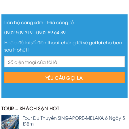
Liên hệ càng sớm - Giá càng rẻ
0902.509.319 - 0902.89.64.89
Hoặc để lại số điện thoại, chúng tôi sẽ gọi lại cho bạn
sau ít phút !
TOUR – KHÁCH SẠN HOT
Tour Du Thuyền SINGAPORE-MELAKA 6 Ngày 5
Đêm