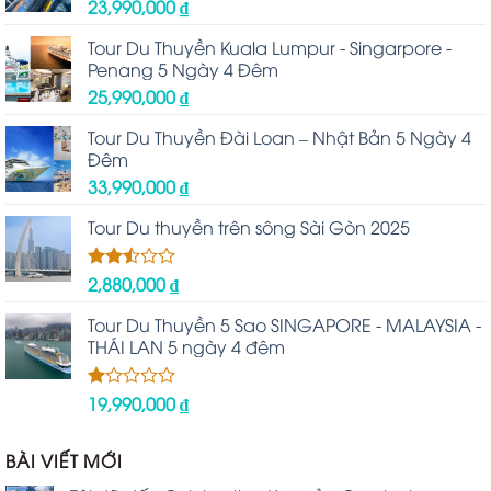
23,990,000
₫
Tour Du Thuyền Kuala Lumpur - Singarpore -
Penang 5 Ngày 4 Đêm
25,990,000
₫
Tour Du Thuyền Đài Loan – Nhật Bản 5 Ngày 4
Đêm
33,990,000
₫
Tour Du thuyền trên sông Sài Gòn 2025
2,880,000
₫
Được
xếp
hạng
Tour Du Thuyền 5 Sao SINGAPORE - MALAYSIA -
2.48
THÁI LAN 5 ngày 4 đêm
5 sao
19,990,000
₫
Được
xếp
hạng
1.00
BÀI VIẾT MỚI
5
sao