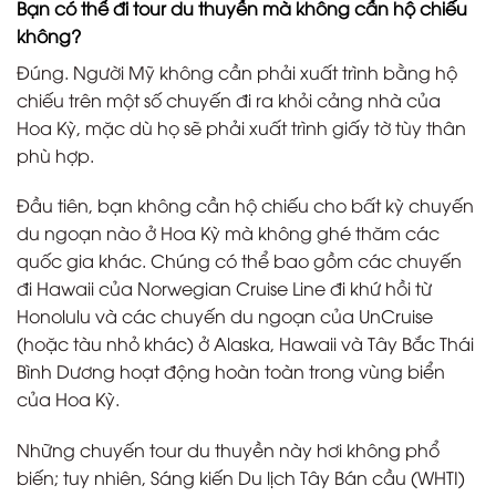
Bạn có thể đi tour du thuyền mà không cần hộ chiếu
không?
Đúng. Người Mỹ không cần phải xuất trình bằng hộ
chiếu trên một số chuyến đi ra khỏi cảng nhà của
Hoa Kỳ, mặc dù họ sẽ phải xuất trình giấy tờ tùy thân
phù hợp.
Đầu tiên, bạn không cần hộ chiếu cho bất kỳ chuyến
du ngoạn nào ở Hoa Kỳ mà không ghé thăm các
quốc gia khác. Chúng có thể bao gồm các chuyến
đi Hawaii của Norwegian Cruise Line đi khứ hồi từ
Honolulu và các chuyến du ngoạn của UnCruise
(hoặc tàu nhỏ khác) ở Alaska, Hawaii và Tây Bắc Thái
Bình Dương hoạt động hoàn toàn trong vùng biển
của Hoa Kỳ.
Những chuyến tour du thuyền này hơi không phổ
biến; tuy nhiên, Sáng kiến Du lịch Tây Bán cầu (WHTI)