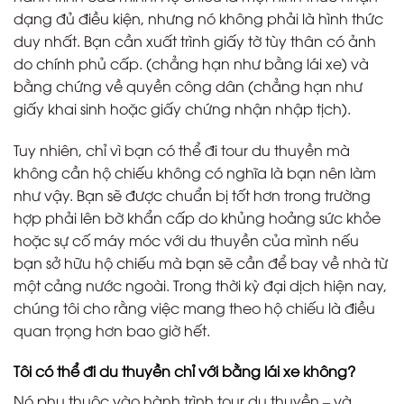
dạng đủ điều kiện, nhưng nó không phải là hình thức
duy nhất. Bạn cần xuất trình giấy tờ tùy thân có ảnh
do chính phủ cấp. (chẳng hạn như bằng lái xe) và
bằng chứng về quyền công dân (chẳng hạn như
giấy khai sinh hoặc giấy chứng nhận nhập tịch).
Tuy nhiên, chỉ vì bạn có thể đi tour du thuyền mà
không cần hộ chiếu không có nghĩa là bạn nên làm
như vậy. Bạn sẽ được chuẩn bị tốt hơn trong trường
hợp phải lên bờ khẩn cấp do khủng hoảng sức khỏe
hoặc sự cố máy móc với du thuyền của mình nếu
bạn sở hữu hộ chiếu mà bạn sẽ cần để bay về nhà từ
một cảng nước ngoài. Trong thời kỳ đại dịch hiện nay,
chúng tôi cho rằng việc mang theo hộ chiếu là điều
quan trọng hơn bao giờ hết.
Tôi có thể đi du thuyền chỉ với bằng lái xe không?
Nó phụ thuộc vào hành trình tour du thuyền – và