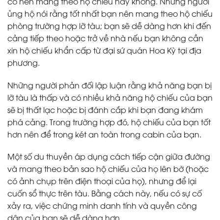
có nên mang theo hộ chiếu hay không. Những người
ủng hộ nói rằng tốt nhất bạn nên mang theo hộ chiếu
phòng trường hợp lỡ tàu; bạn sẽ dễ dàng hơn khi đến
cảng tiếp theo hoặc trở về nhà nếu bạn không cần
xin hộ chiếu khẩn cấp từ đại sứ quán Hoa Kỳ tại địa
phương.
Những người phản đối lập luận rằng khả năng bạn bị
lỡ tàu là thấp và có nhiều khả năng hộ chiếu của bạn
sẽ bị thất lạc hoặc bị đánh cắp khi bạn đang khám
phá cảng. Trong trường hợp đó, hộ chiếu của bạn tốt
hơn nên để trong két an toàn trong cabin của bạn.
Một số du thuyền áp dụng cách tiếp cận giữa đường
và mang theo bản sao hộ chiếu của họ lên bờ (hoặc
có ảnh chụp trên điện thoại của họ), nhưng để lại
cuốn sổ thực trên tàu. Bằng cách này, nếu có sự cố
xảy ra, việc chứng minh danh tính và quyền công
dân của bạn sẽ dễ dàng hơn.