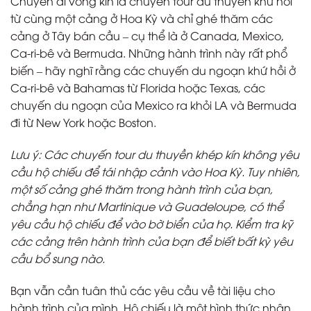
Chuyến đi vòng kín là chuyến tour du thuyền khứ hồi
từ cùng một cảng ở Hoa Kỳ và chỉ ghé thăm các
cảng ở Tây bán cầu – cụ thể là ở Canada, Mexico,
Ca-ri-bê và Bermuda. Những hành trình này rất phổ
biến – hãy nghĩ rằng các chuyến du ngoạn khứ hồi ở
Ca-ri-bê và Bahamas từ Florida hoặc Texas, các
chuyến du ngoạn của Mexico ra khỏi LA và Bermuda
đi từ New York hoặc Boston.
Lưu ý: Các chuyến tour du thuyền khép kín không yêu
cầu hộ chiếu để tái nhập cảnh vào Hoa Kỳ. Tuy nhiên,
một số cảng ghé thăm trong hành trình của bạn,
chẳng hạn như Martinique và Guadeloupe, có thể
yêu cầu hộ chiếu để vào bờ biển của họ. Kiểm tra kỹ
các cảng trên hành trình của bạn để biết bất kỳ yêu
cầu bổ sung nào.
Bạn vẫn cần tuân thủ các yêu cầu về tài liệu cho
hành trình của mình. Hộ chiếu là một hình thức nhận