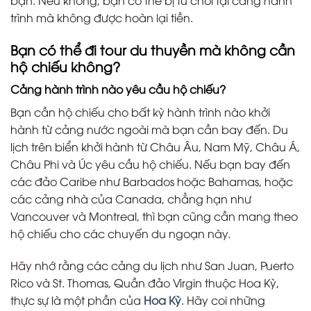
bạn. Nếu không, bạn có thể bị từ chối tại cảng hành
trình mà không được hoàn lại tiền.
Bạn có thể đi tour du thuyền mà không cần
hộ chiếu không?
Cảng hành trình nào yêu cầu hộ chiếu?
Bạn cần hộ chiếu cho bất kỳ hành trình nào khởi
hành từ cảng nước ngoài mà bạn cần bay đến. Du
lịch trên biển khởi hành từ Châu Âu, Nam Mỹ, Châu Á,
Châu Phi và Úc yêu cầu hộ chiếu. Nếu bạn bay đến
các đảo Caribe như Barbados hoặc Bahamas, hoặc
các cảng nhà của Canada, chẳng hạn như
Vancouver và Montreal, thì bạn cũng cần mang theo
hộ chiếu cho các chuyến du ngoạn này.
Hãy nhớ rằng các cảng du lịch như San Juan, Puerto
Rico và St. Thomas, Quần đảo Virgin thuộc Hoa Kỳ,
thực sự là một phần của
Hoa Kỳ
. Hãy coi những