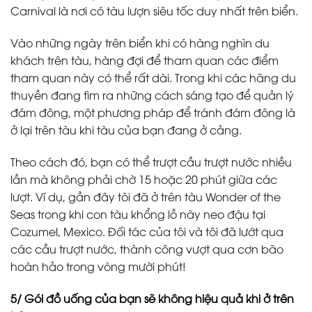
Carnival là nơi có tàu lượn siêu tốc duy nhất trên biển.
Vào những ngày trên biển khi có hàng nghìn du
khách trên tàu, hàng đợi để tham quan các điểm
tham quan này có thể rất dài. Trong khi các hãng du
thuyền đang tìm ra những cách sáng tạo để quản lý
đám đông, một phương pháp để tránh đám đông là
ở lại trên tàu khi tàu của bạn đang ở cảng.
Theo cách đó, bạn có thể trượt cầu trượt nước nhiều
lần mà không phải chờ 15 hoặc 20 phút giữa các
lượt. Ví dụ, gần đây tôi đã ở trên tàu Wonder of the
Seas trong khi con tàu khổng lồ này neo đậu tại
Cozumel, Mexico. Đối tác của tôi và tôi đã lướt qua
các cầu trượt nước, thành công vượt qua cơn bão
hoàn hảo trong vòng mười phút!
5/ Gói đồ uống của bạn sẽ không hiệu quả khi ở trên