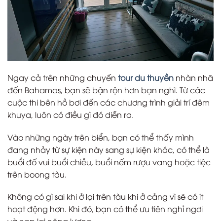
Ngay cả trên những chuyến
tour du thuyền
nhàn nhã
đến Bahamas, bạn sẽ bận rộn hơn bạn nghĩ. Từ các
cuộc thi bên hồ bơi đến các chương trình giải trí đêm
khuya, luôn có điều gì đó diễn ra.
Vào những ngày trên biển, bạn có thể thấy mình
đang nhảy từ sự kiện này sang sự kiện khác, có thể là
buổi đố vui buổi chiều, buổi nếm rượu vang hoặc tiệc
trên boong tàu.
Không có gì sai khi ở lại trên tàu khi ở cảng vì sẽ có ít
hoạt động hơn. Khi đó, bạn có thể ưu tiên nghỉ ngơi