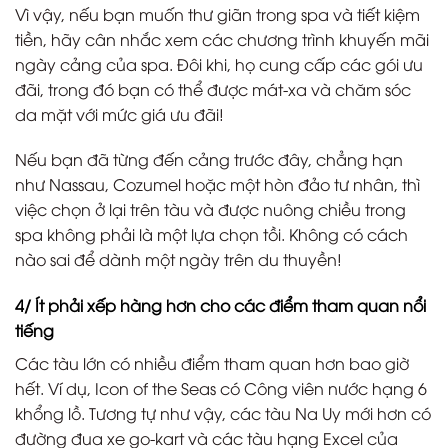
Vì vậy, nếu bạn muốn thư giãn trong spa và tiết kiệm
tiền, hãy cân nhắc xem các chương trình khuyến mãi
ngày cảng của spa. Đôi khi, họ cung cấp các gói ưu
đãi, trong đó bạn có thể được mát-xa và chăm sóc
da mặt với mức giá ưu đãi!
Nếu bạn đã từng đến cảng trước đây, chẳng hạn
như Nassau, Cozumel hoặc một hòn đảo tư nhân, thì
việc chọn ở lại trên tàu và được nuông chiều trong
spa không phải là một lựa chọn tồi. Không có cách
nào sai để dành một ngày trên du thuyền!
4/ Ít phải xếp hàng hơn cho các điểm tham quan nổi
tiếng
Các tàu lớn có nhiều điểm tham quan hơn bao giờ
hết. Ví dụ, Icon of the Seas có Công viên nước hạng 6
khổng lồ. Tương tự như vậy, các tàu Na Uy mới hơn có
đường đua xe go-kart và các tàu hạng Excel của