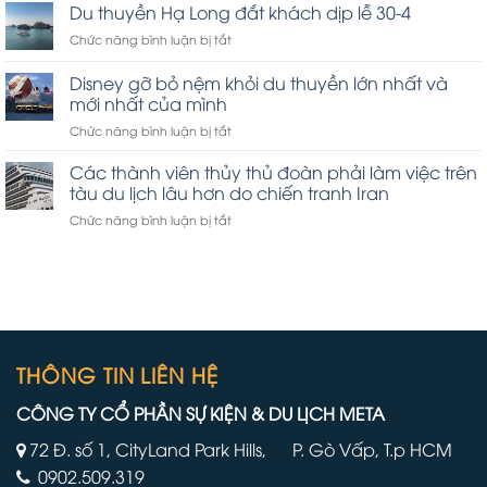
Ninh
Carnival
Du thuyền Hạ Long đắt khách dịp lễ 30-4
siết
ở
Chức năng bình luận bị tắt
chặt
Du
an
thuyền
Disney gỡ bỏ nệm khỏi du thuyền lớn nhất và
toàn
Hạ
tham
mới nhất của mình
Long
quan
ở
Chức năng bình luận bị tắt
đắt
vịnh
Disney
khách
Hạ
gỡ
dịp
Các thành viên thủy thủ đoàn phải làm việc trên
Long
bỏ
lễ
tàu du lịch lâu hơn do chiến tranh Iran
nệm
30-
ở
Chức năng bình luận bị tắt
khỏi
4
Các
du
thành
thuyền
viên
lớn
thủy
nhất
thủ
và
đoàn
mới
phải
nhất
làm
THÔNG TIN LIÊN HỆ
của
việc
mình
trên
CÔNG TY CỔ PHẦN SỰ KIỆN & DU LỊCH META
tàu
du
72 Đ. số 1, CityLand Park Hills, P. Gò Vấp, T.p HCM
lịch
0902.509.319
lâu