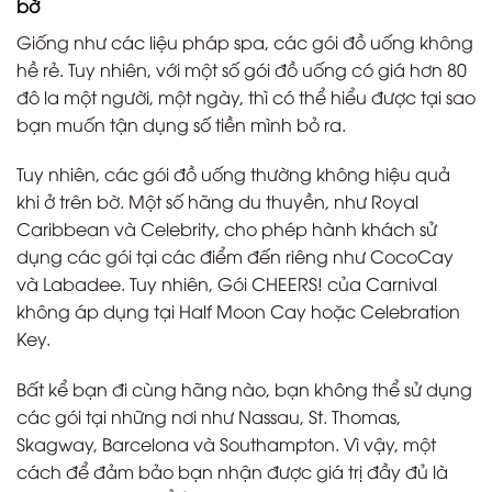
bờ
Giống như các liệu pháp spa, các gói đồ uống không
hề rẻ. Tuy nhiên, với một số gói đồ uống có giá hơn 80
đô la một người, một ngày, thì có thể hiểu được tại sao
bạn muốn tận dụng số tiền mình bỏ ra.
Tuy nhiên, các gói đồ uống thường không hiệu quả
khi ở trên bờ. Một số hãng du thuyền, như Royal
Caribbean và Celebrity, cho phép hành khách sử
dụng các gói tại các điểm đến riêng như CocoCay
và Labadee. Tuy nhiên, Gói CHEERS! của Carnival
không áp dụng tại Half Moon Cay hoặc Celebration
Key.
Bất kể bạn đi cùng hãng nào, bạn không thể sử dụng
các gói tại những nơi như Nassau, St. Thomas,
Skagway, Barcelona và Southampton. Vì vậy, một
cách để đảm bảo bạn nhận được giá trị đầy đủ là