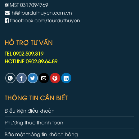
hơn
MST 0317094769
do
hi@tourduthuyen.com.vn
chiến
tranh
facebook.com/tourduthuyen
Iran
HỖ TRỢ TƯ VẤN
TEL 0902.509.319
HOTLINE 0902.89.64.89
THÔNG TIN CẦN BIẾT
Điều kiện điều khoản
Phương thức thanh toán
Bảo mật thông tin khách hàng