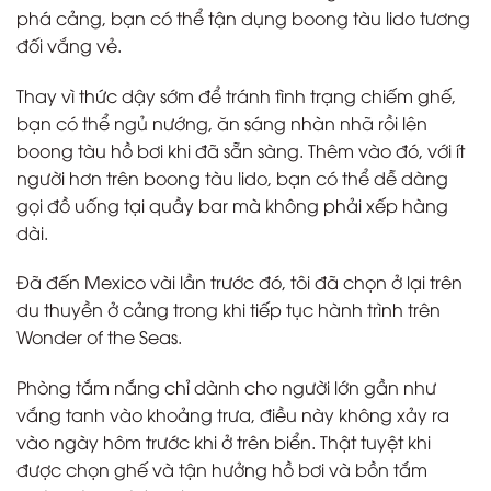
phá cảng, bạn có thể tận dụng boong tàu lido tương
đối vắng vẻ.
Thay vì thức dậy sớm để tránh tình trạng chiếm ghế,
bạn có thể ngủ nướng, ăn sáng nhàn nhã rồi lên
boong tàu hồ bơi khi đã sẵn sàng. Thêm vào đó, với ít
người hơn trên boong tàu lido, bạn có thể dễ dàng
gọi đồ uống tại quầy bar mà không phải xếp hàng
dài.
Đã đến Mexico vài lần trước đó, tôi đã chọn ở lại trên
du thuyền ở cảng trong khi tiếp tục hành trình trên
Wonder of the Seas.
Phòng tắm nắng chỉ dành cho người lớn gần như
vắng tanh vào khoảng trưa, điều này không xảy ra
vào ngày hôm trước khi ở trên biển. Thật tuyệt khi
được chọn ghế và tận hưởng hồ bơi và bồn tắm