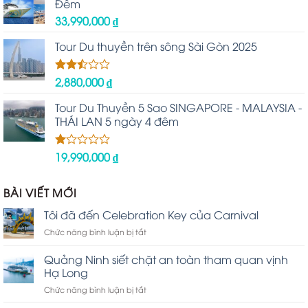
Đêm
33,990,000
₫
Tour Du thuyền trên sông Sài Gòn 2025
2,880,000
₫
Được
xếp
hạng
Tour Du Thuyền 5 Sao SINGAPORE - MALAYSIA -
2.48
THÁI LAN 5 ngày 4 đêm
5 sao
19,990,000
₫
Được
xếp
hạng
1.00
BÀI VIẾT MỚI
5
sao
Tôi đã đến Celebration Key của Carnival
ở
Chức năng bình luận bị tắt
Tôi
đã
Quảng Ninh siết chặt an toàn tham quan vịnh
đến
Hạ Long
Celebration
ở
Chức năng bình luận bị tắt
Key
Quảng
của