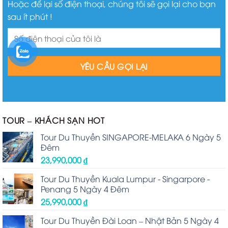
Hoặc để lại số điện thoại, chúng tôi sẽ gọi lại cho bạn
sau ít phút !
TOUR – KHÁCH SẠN HOT
Tour Du Thuyền SINGAPORE-MELAKA 6 Ngày 5
Đêm
23,990,000
₫
Tour Du Thuyền Kuala Lumpur - Singarpore -
Penang 5 Ngày 4 Đêm
25,990,000
₫
Tour Du Thuyền Đài Loan – Nhật Bản 5 Ngày 4