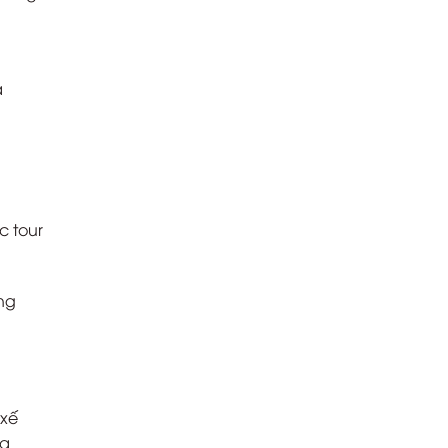
à
g
c tour
ng
 xế
ịa