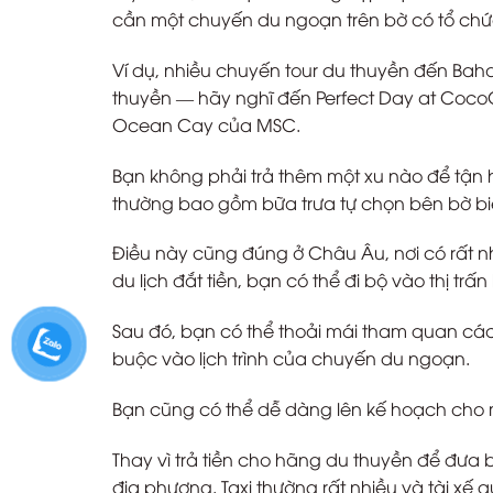
cần một chuyến du ngoạn trên bờ có tổ chứ
Ví dụ, nhiều chuyến tour du thuyền đến Ba
thuyền — hãy nghĩ đến Perfect Day at Coco
Ocean Cay của MSC.
Bạn không phải trả thêm một xu nào để tận
thường bao gồm bữa trưa tự chọn bên bờ bi
Điều này cũng đúng ở Châu Âu, nơi có rất n
du lịch đắt tiền, bạn có thể đi bộ vào thị trấ
Sau đó, bạn có thể thoải mái tham quan cá
buộc vào lịch trình của chuyến du ngoạn.
Bạn cũng có thể dễ dàng lên kế hoạch cho m
Thay vì trả tiền cho hãng du thuyền để đưa bạ
địa phương. Taxi thường rất nhiều và tài x