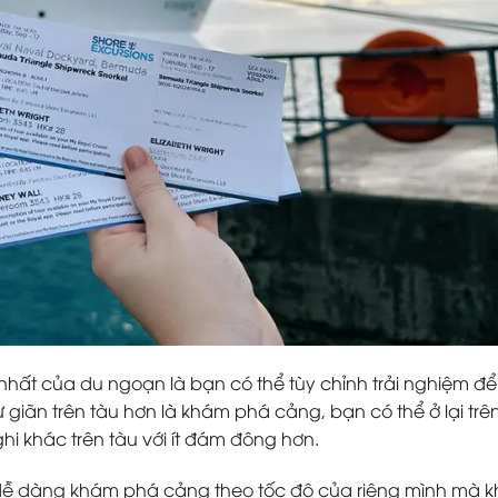
nhất của du ngoạn là bạn có thể tùy chỉnh trải nghiệm đ
 giãn trên tàu hơn là khám phá cảng, bạn có thể ở lại trê
i khác trên tàu với ít đám đông hơn.
ể dễ dàng khám phá cảng theo tốc độ của riêng mình mà 