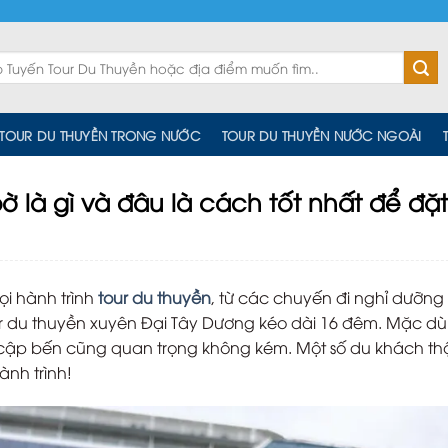
TOUR DU THUYỀN TRONG NƯỚC
TOUR DU THUYỀN NƯỚC NGOÀI
 là gì và đâu là cách tốt nhất để đặt
i hành trình
tour du thuyền
, từ các chuyến đi nghỉ dưỡng
du thuyền xuyên Đại Tây Dương kéo dài 16 đêm. Mặc dù
 cập bến cũng quan trọng không kém. Một số du khách t
ành trình!