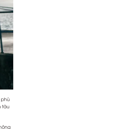
ể phù
n tàu
không