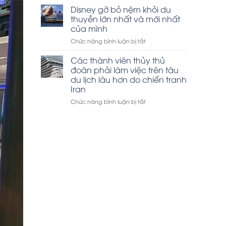
thuyền
Disney gỡ bỏ nệm khỏi du
tham
Hạ
quan
thuyền lớn nhất và mới nhất
Long
vịnh
của mình
đắt
Hạ
ở
Chức năng bình luận bị tắt
khách
Long
Disney
dịp
gỡ
lễ
Các thành viên thủy thủ
bỏ
30-
đoàn phải làm việc trên tàu
nệm
4
du lịch lâu hơn do chiến tranh
khỏi
Iran
du
thuyền
ở
Chức năng bình luận bị tắt
lớn
Các
nhất
thành
và
viên
mới
thủy
nhất
thủ
của
đoàn
mình
phải
làm
việc
trên
tàu
du
lịch
lâu