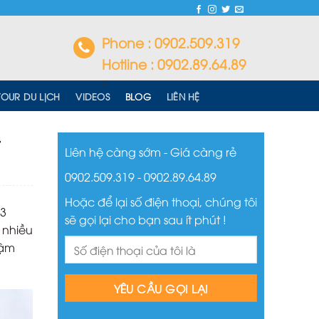
Phone : 0902.509.319
Hotline : 0902.89.64.89
<
TOUR DU LỊCH
VIDEOS
BLOG
LIÊN HỆ
Liên hệ càng sớm - Giá càng rẻ
0902.509.319 - 0902.89.64.89
Hoặc để lại số điện thoại, chúng tôi
 3
sẽ gọi lại cho bạn sau ít phút !
 nhiều
hậm