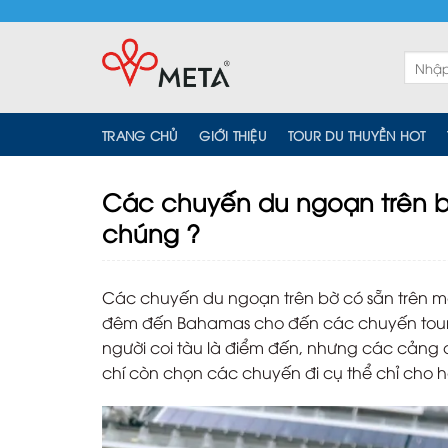
Skip
to
content
Tìm
kiếm:
TRANG CHỦ
GIỚI THIỆU
TOUR DU THUYỀN HOT
Các chuyến du ngoạn trên bờ
chúng ?
Các chuyến du ngoạn trên bờ có sẵn trên mọ
đêm đến Bahamas cho đến các chuyến tour 
người coi tàu là điểm đến, nhưng các cảng
chí còn chọn các chuyến đi cụ thể chỉ cho h