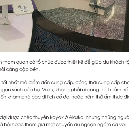
 tham quan có tổ chức được thiết kế để giúp du khách t
 mỗi cảng cập bến.
 tốt nhất mà điểm đến cung cấp, đồng thời cung cấp ch
ngân sách của họ. Ví dụ, không phải ai cũng thích tắm n
uốn khám phá các di tích cổ đại hoặc nếm thử ẩm thực đị
đợi được chèo thuyền kayak ở Alaska, nhưng những ngườ
cá hồi hoặc tham gia một chuyến du ngoạn ngắm cá voi.