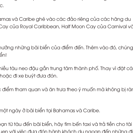
c.
hamas và Caribe ghé vào các đảo riêng của các hãng du
Cay của Royal Caribbean, Half Moon Cay của Carnival v
 hưởng những bãi biển của điểm đến. Thêm vào đó, chún
ển!
hiều tàu neo đậu gần trung tâm thành phố. Thay vì đặt cá
n hoặc đi xe buýt đưa đón.
c điểm tham quan và ăn trưa theo ý muốn mà không bị rà
ột ngày ở bãi biển tại Bahamas và Caribe.
n từ tàu đến bãi biển, hãy tìm bến taxi và trả tiền cho tài
ế quen với việc đưa đón hành khách du ngoạn đến những đ