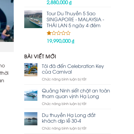
2,880,000
₫
Được
xếp
hạng
Tour Du Thuyền 5 Sao
2.48
SINGAPORE - MALAYSIA -
5 sao
THÁI LAN 5 ngày 4 đêm
19,990,000
₫
Được
xếp
hạng
1.00
BÀI VIẾT MỚI
5
sao
ho
Tôi đã đến Celebration Key
của Carnival
thời
ở
Chức năng bình luận bị tắt
ạn
Tôi
đã
Quảng Ninh siết chặt an toàn
đến
tham quan vịnh Hạ Long
Celebration
ở
Chức năng bình luận bị tắt
Key
Quảng
của
Ninh
Du thuyền Hạ Long đắt
Carnival
siết
khách dịp lễ 30-4
chặt
ở
Chức năng bình luận bị tắt
an
Du
toàn