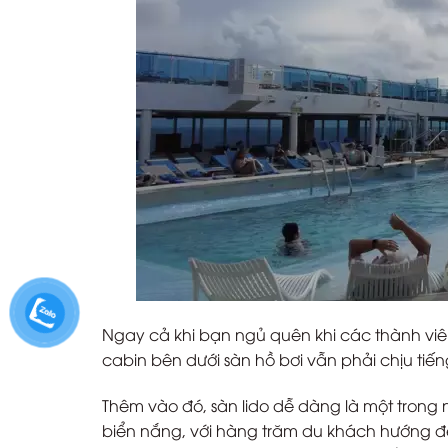
Ngay cả khi bạn ngủ quên khi các thành viê
cabin bên dưới sàn hồ bơi vẫn phải chịu tiế
Thêm vào đó, sàn lido dễ dàng là một trong
biển nắng, với hàng trăm du khách hướng đ