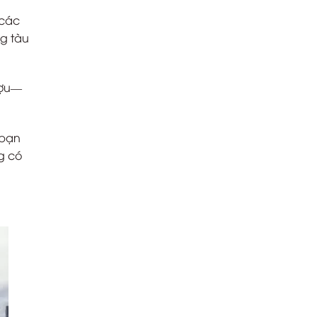
 các
ng tàu
ượu—
 bạn
g có