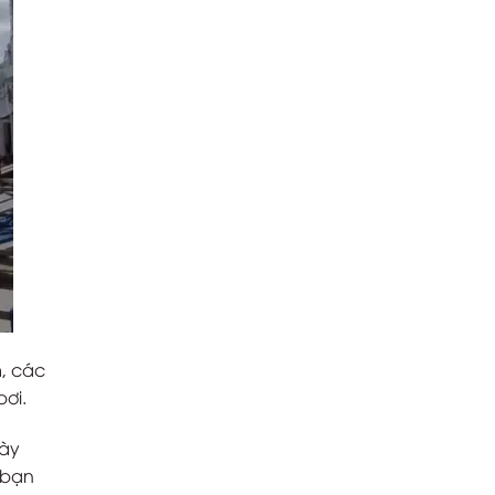
m, các
bơi.
gày
 bạn