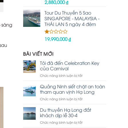
2,880,000
₫
Được
xếp
hạng
Tour Du Thuyền 5 Sao
2.48
SINGAPORE - MALAYSIA -
5 sao
THÁI LAN 5 ngày 4 đêm
o sáng
19,990,000
₫
Được
xếp
sau
hạng
1.00
BÀI VIẾT MỚI
5
sao
Tôi đã đến Celebration Key
của Carnival
ở
Chức năng bình luận bị tắt
Tôi
đã
Quảng Ninh siết chặt an toàn
đến
tham quan vịnh Hạ Long
Celebration
ở
Chức năng bình luận bị tắt
Key
Quảng
của
Ninh
Du thuyền Hạ Long đắt
Carnival
siết
khách dịp lễ 30-4
chặt
ở
Chức năng bình luận bị tắt
an
Du
toàn