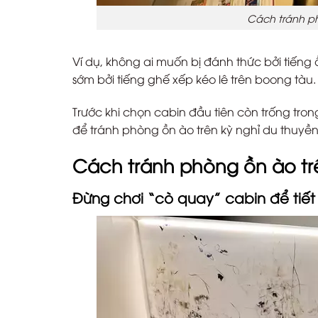
Cách tránh p
Ví dụ, không ai muốn bị đánh thức bởi tiến
sớm bởi tiếng ghế xếp kéo lê trên boong tàu.
Trước khi chọn cabin đầu tiên còn trống tr
để tránh phòng ồn ào trên kỳ nghỉ du thuyề
Cách tránh phòng ồn ào tr
Đừng chơi “cò quay” cabin để tiết