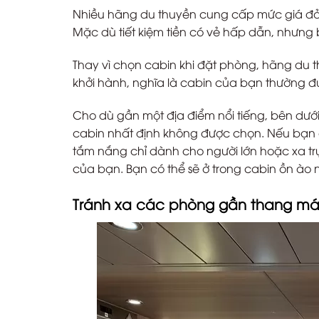
Nhiều hãng du thuyền cung cấp mức giá đả
Mặc dù tiết kiệm tiền có vẻ hấp dẫn, nhưng bạ
Thay vì chọn cabin khi đặt phòng, hãng du
khởi hành, nghĩa là cabin của bạn thường 
Cho dù gần một địa điểm nổi tiếng, bên dưới 
cabin nhất định không được chọn. Nếu bạn
tắm nắng chỉ dành cho người lớn hoặc xa 
của bạn. Bạn có thể sẽ ở trong cabin ồn ào n
Tránh xa các phòng gần thang má