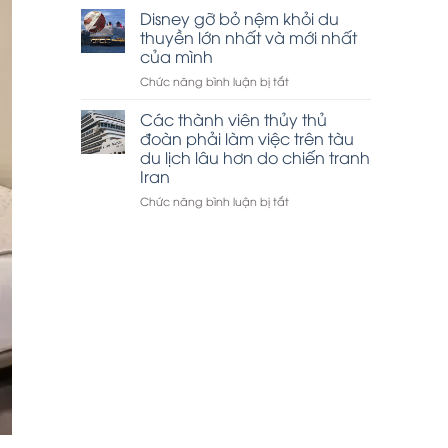
thuyền
Disney gỡ bỏ nệm khỏi du
tham
Hạ
quan
thuyền lớn nhất và mới nhất
Long
vịnh
của mình
đắt
Hạ
ở
Chức năng bình luận bị tắt
khách
Long
Disney
dịp
gỡ
lễ
Các thành viên thủy thủ
bỏ
30-
đoàn phải làm việc trên tàu
nệm
4
du lịch lâu hơn do chiến tranh
khỏi
Iran
du
thuyền
ở
Chức năng bình luận bị tắt
lớn
Các
nhất
thành
và
viên
mới
thủy
nhất
thủ
của
đoàn
mình
phải
làm
việc
trên
tàu
du
lịch
lâu