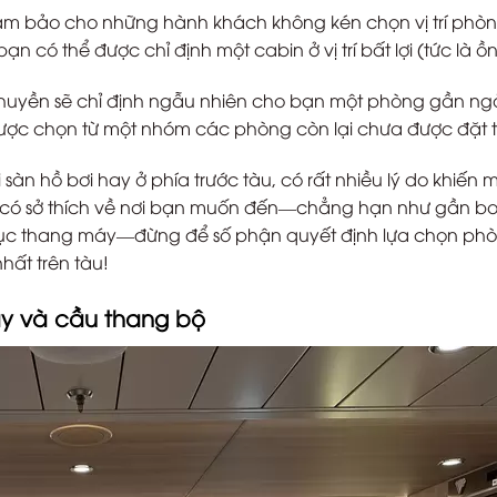
m bảo cho những hành khách không kén chọn vị trí phòn
n có thể được chỉ định một cabin ở vị trí bất lợi (tức là ồn
 thuyền sẽ chỉ định ngẫu nhiên cho bạn một phòng gần ng
được chọn từ một nhóm các phòng còn lại chưa được đặt t
sàn hồ bơi hay ở phía trước tàu, có rất nhiều lý do khiến m
 có sở thích về nơi bạn muốn đến—chẳng hạn như gần b
trục thang máy—đừng để số phận quyết định lựa chọn ph
hất trên tàu!
y và cầu thang bộ