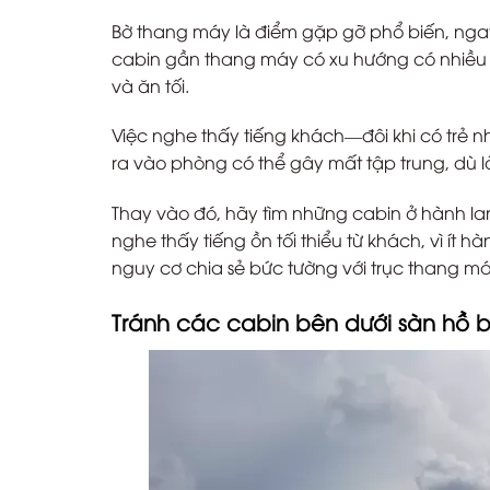
Bờ thang máy là điểm gặp gỡ phổ biến, nga
cabin gần thang máy có xu hướng có nhiều ng
và ăn tối.
Việc nghe thấy tiếng khách—đôi khi có trẻ 
ra vào phòng có thể gây mất tập trung, dù
Thay vào đó, hãy tìm những cabin ở hành la
nghe thấy tiếng ồn tối thiểu từ khách, vì ít
nguy cơ chia sẻ bức tường với trục thang má
Tránh các cabin bên dưới sàn hồ b