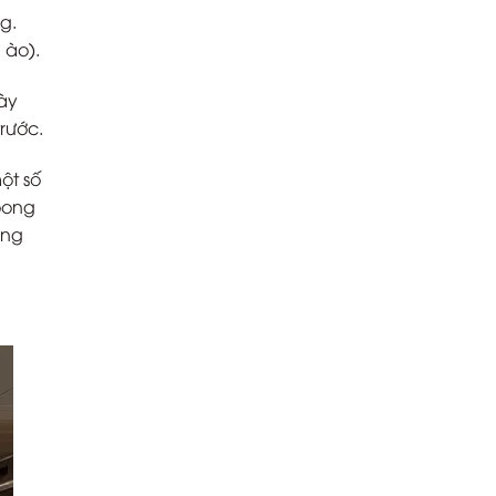
hơn
g.
do
chiến
 ào).
tranh
Iran
ày
rước.
ột số
oong
òng