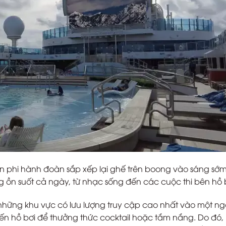
n phi hành đoàn sắp xếp lại ghế trên boong vào sáng sớ
ng ồn suốt cả ngày, từ nhạc sống đến các cuộc thi bên hồ 
 những khu vực có lưu lượng truy cập cao nhất vào một n
ến hồ bơi để thưởng thức cocktail hoặc tắm nắng. Do đó,