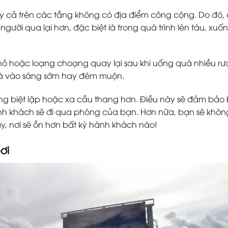
y cả trên các tầng không có địa điểm công cộng. Do đó,
ười qua lại hơn, đặc biệt là trong quá trình lên tàu, xuố
nhỏ hoặc loạng choạng quay lại sau khi uống quá nhiều r
 là vào sáng sớm hay đêm muộn.
ng biệt lập hoặc xa cầu thang hơn. Điều này sẽ đảm bảo
 hành khách sẽ đi qua phòng của bạn. Hơn nữa, bạn sẽ khôn
y, nơi sẽ ồn hơn bất kỳ hành khách nào!
ơi