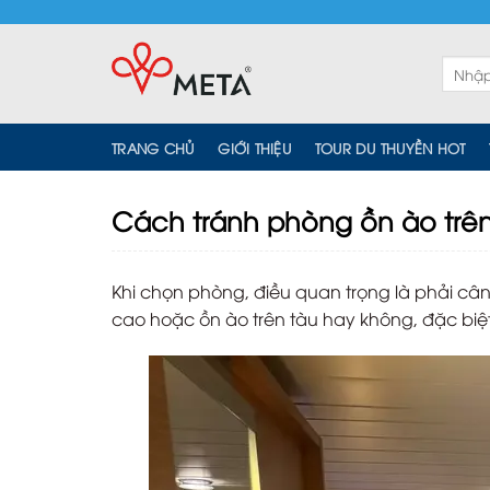
Skip
to
content
Tìm
kiếm:
TRANG CHỦ
GIỚI THIỆU
TOUR DU THUYỀN HOT
Cách tránh phòng ồn ào trê
Khi chọn phòng, điều quan trọng là phải câ
cao hoặc ồn ào trên tàu hay không, đặc biệt