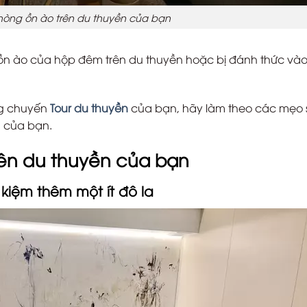
hòng ồn ào trên du thuyền của bạn
g ồn ào của hộp đêm trên du thuyền hoặc bị đánh thức và
ong chuyến
Tour du thuyền
của bạn, hãy làm theo các mẹo 
n của bạn.
ên du thuyền của bạn
 kiệm thêm một ít đô la