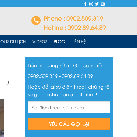
Phone : 0902.509.319
Hotline : 0902.89.64.89
<
TOUR DU LỊCH
VIDEOS
BLOG
LIÊN HỆ
Liên hệ càng sớm - Giá càng rẻ
0902.509.319 - 0902.89.64.89
hông
Hoặc để lại số điện thoại, chúng tôi
sẽ gọi lại cho bạn sau ít phút !