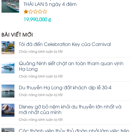
2.48
THÁI LAN 5 ngày 4 đêm
5 sao
19,990,000
₫
Được
xếp
hạng
1.00
BÀI VIẾT MỚI
5
sao
Tôi đã đến Celebration Key của Carnival
ở
Chức năng bình luận bị tắt
Tôi
đã
Quảng Ninh siết chặt an toàn tham quan vịnh
đến
Hạ Long
Celebration
ở
Chức năng bình luận bị tắt
Key
Quảng
của
Ninh
Carnival
Du thuyền Hạ Long đắt khách dịp lễ 30-4
siết
ở
Chức năng bình luận bị tắt
chặt
Du
an
thuyền
Disney gỡ bỏ nệm khỏi du thuyền lớn nhất và
toàn
Hạ
tham
mới nhất của mình
Long
quan
ở
Chức năng bình luận bị tắt
đắt
vịnh
Disney
khách
Hạ
gỡ
dịp
Các thành viên thủy thủ đoàn phải làm việc trên
Long