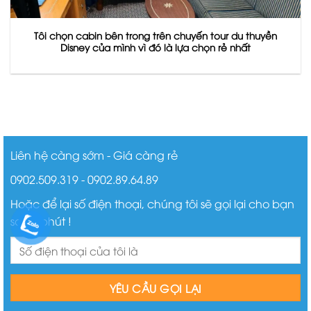
Tôi chọn cabin bên trong trên chuyến tour du thuyền
Disney của mình vì đó là lựa chọn rẻ nhất
Liên hệ càng sớm - Giá càng rẻ
0902.509.319 - 0902.89.64.89
Hoặc để lại số điện thoại, chúng tôi sẽ gọi lại cho bạn
sau ít phút !