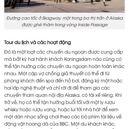
Đường cao tốc ở Skagway, một trong ba thị trấn ở Alaska
được ghé thăm trong vòng Inside Passage
Tour du lịch và các hoạt động
Đó là một loạt các chuyến du ngoạn được cung cấp
mà bất kỳ hai hành khách Koningsdam nào cũng có
thể tận hưởng các chuyến du ngoạn hoàn toàn khác
nhau. Một cặp vợ chồng giả thuyết có thể đi từ
phòng khách đến spa đến hồ bơi, đăng ký một hoặc
hai lớp nghệ thuật và chỉ rời đi để tham gia các
chuyến tham quan nội địa Alaska, có tài xế riêng. Khi
trở về, họ có thể tận hưởng buổi tối với một ly rượu
whisky hoặc rượu vang, hoặc lui tới nhà hát để xem
một dàn nhạc sống chơi theo các bộ phim tài liệu về
động vật hoang dã của BBC. Một du khách khác,