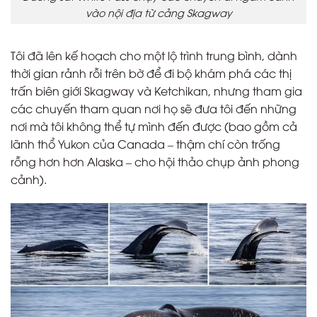
vào nội địa từ cảng Skagway
Tôi đã lên kế hoạch cho một lộ trình trung bình, dành
thời gian rảnh rỗi trên bờ để đi bộ khám phá các thị
trấn biên giới Skagway và Ketchikan, nhưng tham gia
các chuyến tham quan nơi họ sẽ đưa tôi đến những
nơi mà tôi không thể tự mình đến được (bao gồm cả
lãnh thổ Yukon của Canada – thậm chí còn trống
rỗng hơn hơn Alaska – cho hội thảo chụp ảnh phong
cảnh).