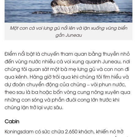
Một con cá voi lưng gù nổi lên và lặn xuống vùng biển
gần Juneau
Điểm nổi bật là chuyến tham quan bằng thuyền nhỏ
đến vùng nước nhiều cá voi xung quanh Juneau, nơi
chúng tôi quan sát một bà mẹ lưng gù và con non đi
qua kênh. Hàng giờ trôi qua khi chúng tôi tìm hiểu và
dự đoán chuyển động của chúng – vòi phun nước,
theo sau là ba hoặc bốn vòng cung nông xuyên qua
những con sóng và phần đuôi cong lớn trước khi
chúng lặn trở lại vực sâu.
Cabin
Koningsdam có sức chứa 2.650 khách, khiến nó trở