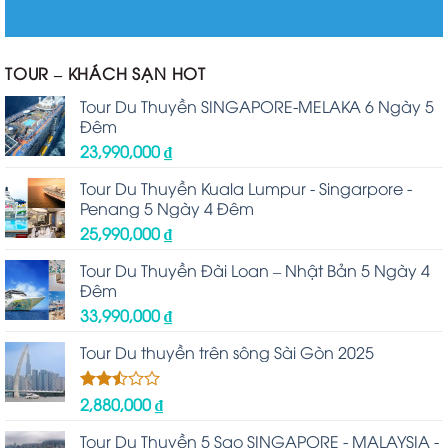
TOUR – KHÁCH SẠN HOT
Tour Du Thuyền SINGAPORE-MELAKA 6 Ngày 5
Đêm
23,990,000
₫
Tour Du Thuyền Kuala Lumpur - Singarpore -
Penang 5 Ngày 4 Đêm
25,990,000
₫
Tour Du Thuyền Đài Loan – Nhật Bản 5 Ngày 4
Đêm
33,990,000
₫
Tour Du thuyền trên sông Sài Gòn 2025
2,880,000
₫
Được
xếp
hạng
Tour Du Thuyền 5 Sao SINGAPORE - MALAYSIA -