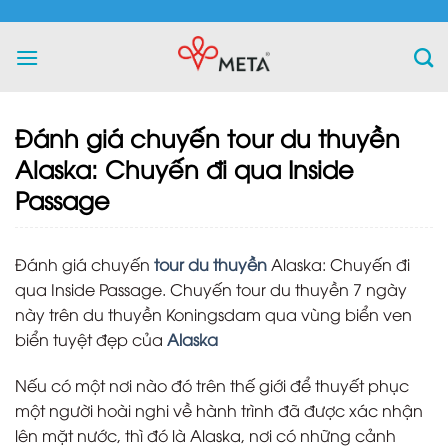
Skip
to
content
Đánh giá chuyến tour du thuyền
Alaska: Chuyến đi qua Inside
Passage
Đánh giá chuyến
tour du thuyền
Alaska: Chuyến đi
qua Inside Passage. Chuyến tour du thuyền 7 ngày
này trên du thuyền Koningsdam qua vùng biển ven
biển tuyệt đẹp của
Alaska
Nếu có một nơi nào đó trên thế giới để thuyết phục
một người hoài nghi về hành trình đã được xác nhận
lên mặt nước, thì đó là Alaska, nơi có những cảnh