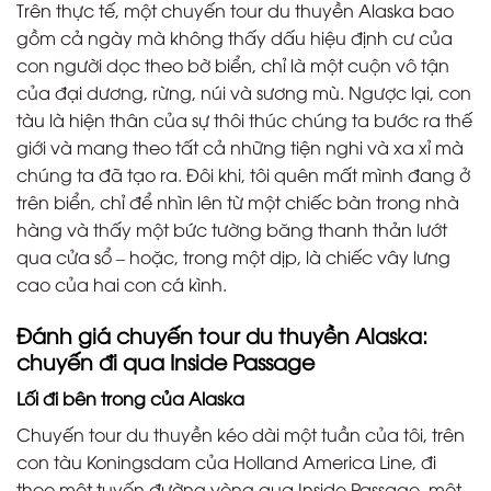
Trên thực tế, một chuyến tour du thuyền Alaska bao
gồm cả ngày mà không thấy dấu hiệu định cư của
con người dọc theo bờ biển, chỉ là một cuộn vô tận
của đại dương, rừng, núi và sương mù. Ngược lại, con
tàu là hiện thân của sự thôi thúc chúng ta bước ra thế
giới và mang theo tất cả những tiện nghi và xa xỉ mà
chúng ta đã tạo ra. Đôi khi, tôi quên mất mình đang ở
trên biển, chỉ để nhìn lên từ một chiếc bàn trong nhà
hàng và thấy một bức tường băng thanh thản lướt
qua cửa sổ – hoặc, trong một dịp, là chiếc vây lưng
cao của hai con cá kình.
Đánh giá chuyến tour du thuyền Alaska:
chuyến đi qua Inside Passage
Lối đi bên trong của Alaska
Chuyến tour du thuyền kéo dài một tuần của tôi, trên
con tàu Koningsdam của Holland America Line, đi
theo một tuyến đường vòng qua Inside Passage, một