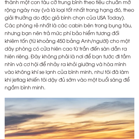
thành một con tàu cỡ trung bình theo tiêu chuẩn mở
rộng ngày nay (và là loại tốt nhất trong hạng đó, theo
giải thưởng do độc giả bình chọn của USA Today).
Các phòng rẻ nhất là các cabin bên trong bụng tàu,
nhưng bạn nên trả mức phí bảo hiểm tương đối
khiêm tốn (từ khoảng 450 bảng Anh/người) cho một
dãy phòng có cửa hiên cao từ trần đến sàn dẫn ra
hiên riêng. Đây không phải là nơi để bạn tước đi tầm
nhìn và cơ hội để nhảy ra khỏi giường và hòa mình
vào không khí se lạnh của bình minh, như tôi đã làm
khi jetlag khiến tôi dậy đủ sớm vào một buổi sáng để
ngắm bình minh.