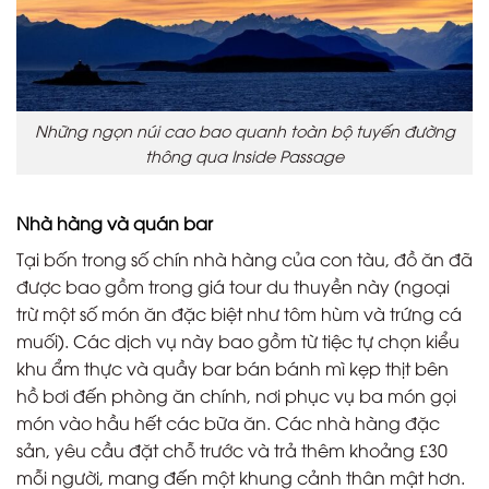
Những ngọn núi cao bao quanh toàn bộ tuyến đường
thông qua Inside Passage
Nhà hàng và quán bar
Tại bốn trong số chín nhà hàng của con tàu, đồ ăn đã
được bao gồm trong giá tour du thuyền này (ngoại
trừ một số món ăn đặc biệt như tôm hùm và trứng cá
muối). Các dịch vụ này bao gồm từ tiệc tự chọn kiểu
khu ẩm thực và quầy bar bán bánh mì kẹp thịt bên
hồ bơi đến phòng ăn chính, nơi phục vụ ba món gọi
món vào hầu hết các bữa ăn. Các nhà hàng đặc
sản, yêu cầu đặt chỗ trước và trả thêm khoảng £30
mỗi người, mang đến một khung cảnh thân mật hơn.