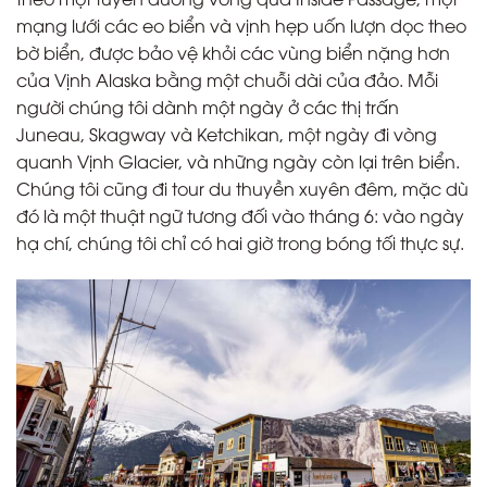
mạng lưới các eo biển và vịnh hẹp uốn lượn dọc theo
bờ biển, được bảo vệ khỏi các vùng biển nặng hơn
của Vịnh Alaska bằng một chuỗi dài của đảo. Mỗi
người chúng tôi dành một ngày ở các thị trấn
Juneau, Skagway và Ketchikan, một ngày đi vòng
quanh Vịnh Glacier, và những ngày còn lại trên biển.
Chúng tôi cũng đi tour du thuyền xuyên đêm, mặc dù
đó là một thuật ngữ tương đối vào tháng 6: vào ngày
hạ chí, chúng tôi chỉ có hai giờ trong bóng tối thực sự.