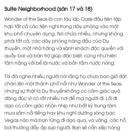
Suite Neighborhood (sàn 17 và 18)
Wonder of the Seas là con tàu lớp Oasis đầu tiên tập
hợp tất cả các tiện nghi trong dãy phòng vào một
khu phố chuyên dụng. Nó chứa nhiều, nhưng không
phải tất cả, các dãy phòng hàng đầu của Du
thuyền, một nhà hàng và sảnh khách độc quyền với
quầy bar và bàn trợ giúp đặc biệt, cũng như hiên
tắm nắng với bể lội nước và bồn tắm nước nóng.
Tôi đã nghe nhiều người nói rằng họ chưa bao giờ đặt
chân lên một thành phố nổi như Wonder of the Seas,
nhưng sự thật là Du thuyềnkhông có cảm giác quá
đông đúc vì có rất nhiều nơi để mọi người đi. Lối đi
dạo có cảm giác nhộn nhịp như bất kỳ trung tâm
mua sắm nổi tiếng hay khu nghỉ dưỡng sòng bạc
Vegas nào mà bạn từng đi dạo qua, và vâng, các hồ
bơi thường đầy ắp súp người. Bạn sẽ cần xếp hàng