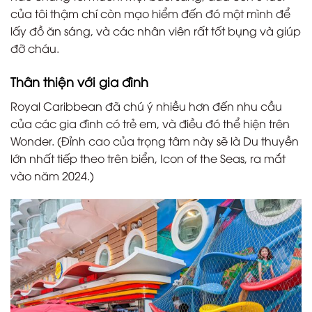
của tôi thậm chí còn mạo hiểm đến đó một mình để
lấy đồ ăn sáng, và các nhân viên rất tốt bụng và giúp
đỡ cháu.
Thân thiện với gia đình
Royal Caribbean đã chú ý nhiều hơn đến nhu cầu
của các gia đình có trẻ em, và điều đó thể hiện trên
Wonder. (Đỉnh cao của trọng tâm này sẽ là Du thuyền
lớn nhất tiếp theo trên biển, Icon of the Seas, ra mắt
vào năm 2024.)