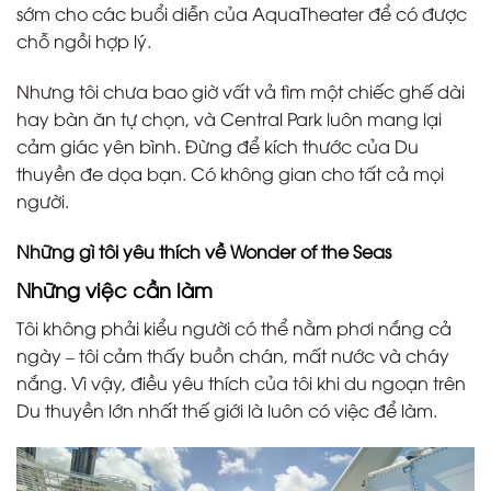
sớm cho các buổi diễn của AquaTheater để có được
chỗ ngồi hợp lý.
Nhưng tôi chưa bao giờ vất vả tìm một chiếc ghế dài
hay bàn ăn tự chọn, và Central Park luôn mang lại
cảm giác yên bình. Đừng để kích thước của Du
thuyền đe dọa bạn. Có không gian cho tất cả mọi
người.
Những gì tôi yêu thích về Wonder of the Seas
Những việc cần làm
Tôi không phải kiểu người có thể nằm phơi nắng cả
ngày – tôi cảm thấy buồn chán, mất nước và cháy
nắng. Vì vậy, điều yêu thích của tôi khi du ngoạn trên
Du thuyền lớn nhất thế giới là luôn có việc để làm.