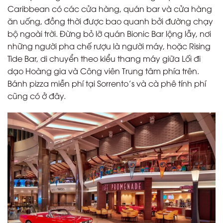
Caribbean có các cửa hàng, quán bar và cửa hàng
ăn uống, đồng thời được bao quanh bởi đường chạy
bộ ngoài trời. Đừng bỏ lỡ quán Bionic Bar lộng lẫy, nơi
những người pha chế rượu là người máy, hoặc Rising
Tide Bar, di chuyển theo kiểu thang máy giữa Lối đi
dạo Hoàng gia và Công viên Trung tâm phía trên.
Bánh pizza miễn phí tại Sorrento’s và cà phê tính phí
cũng có ở đây.