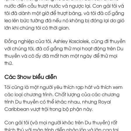
nước đến cầu trượt nước và ngược lại. Con gái tôi và
tôi đã dành một giờ để trượt băng, và tôi đã cố gắng
leo lên bức tường đá nếu nó không bị đóng lại do gió
lớn khi chúng tôi có thời gian.
Đồng nghiệp của tôi, Ashley Kosciolek, cũng đi thuyền
với chúng tôi, đã cố gắng thử mọi hoạt động trên Du
thuyền và cô ấy đã mất hơn một ngày để thử mọi
thứ.
Các Show biểu diễn
Tôi cũng là một người yêu thích rạp hát và thích xem
các loại chương trình. Chất lượng của các chương
trình Du thuyền có thể khác nhau, nhưng Royal
Caribbean vượt trội trong bộ phận này.
Con gái tôi (và mọi người khác trên Du thuyền) rất
thích thú với màn trình diễn nhào lộn và lặn cao tại