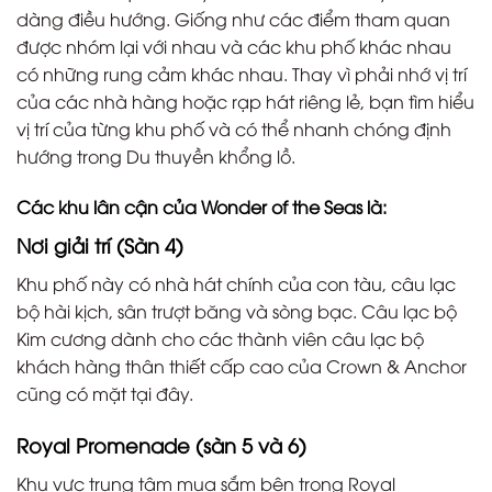
dàng điều hướng. Giống như các điểm tham quan
được nhóm lại với nhau và các khu phố khác nhau
có những rung cảm khác nhau. Thay vì phải nhớ vị trí
của các nhà hàng hoặc rạp hát riêng lẻ, bạn tìm hiểu
vị trí của từng khu phố và có thể nhanh chóng định
hướng trong Du thuyền khổng lồ.
Các khu lân cận của Wonder of the Seas là:
Nơi giải trí (Sàn 4)
Khu phố này có nhà hát chính của con tàu, câu lạc
bộ hài kịch, sân trượt băng và sòng bạc. Câu lạc bộ
Kim cương dành cho các thành viên câu lạc bộ
khách hàng thân thiết cấp cao của Crown & Anchor
cũng có mặt tại đây.
Royal Promenade (sàn 5 và 6)
Khu vực trung tâm mua sắm bên trong Royal