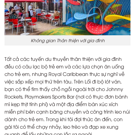
Không gian Thân thiện với gia đình
Tất cả các tuyến du thuyền thân thiện với gia đình
đều có câu lạc bộ trẻ em và các lựa chọn ăn uống
cho trẻ em, nhưng Royal Caribbean thực sự nghĩ về
việc sắp xếp mọi thứ trên tàu. Trên Lối đi bộ lót ván,
bạn có thể tìm thấy chỗ ngồi ngoài trời cho Johnny
Rockets, Playmakers Sports Bar (nơi có thực đơn bánh
mì kẹp thịt tính phí) và một địa điểm bán xúc xích
miễn phí bên cạnh băng chuyền và công trình leo núi
dành cho trẻ em. Trong khi tôi đợi thức ăn đến, con
gái tôi có thể chạy nhảy, leo trèo và đạp xe xung
quanh để lấy những con lắc ra ngoài.