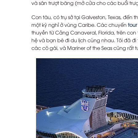
và sân trượt băng (mở cửa cho các buổi trượ
Con tàu, có trụ sở tại Galveston, Texas, đến 
một kỳ nghỉ ở vùng Caribe. Các chuyến
tour
thuyền từ Cảng Canaveral, Florida, trên con t
hệ và bạn bè đi du lịch cùng nhau. Tôi đã đ
các cô gái, và Mariner of the Seas cũng rất t