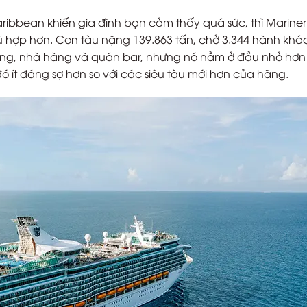
ibbean khiến gia đình bạn cảm thấy quá sức, thì Mariner
ù hợp hơn. Con tàu nặng 139.863 tấn, chở 3.344 hành khá
động, nhà hàng và quán bar, nhưng nó nằm ở đầu nhỏ hơn
ó ít đáng sợ hơn so với các siêu tàu mới hơn của hãng.