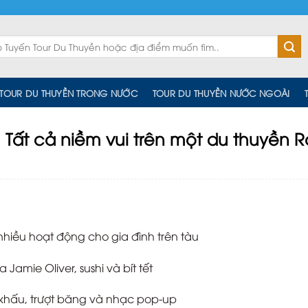
TOUR DU THUYỀN TRONG NƯỚC
TOUR DU THUYỀN NƯỚC NGOÀI
: Tất cả niềm vui trên một du thuyền R
nhiều hoạt động cho gia đình trên tàu
Jamie Oliver, sushi và bít tết
ân khấu, trượt băng và nhạc pop-up