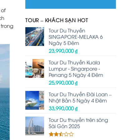
 of
ch
TOUR – KHÁCH SẠN HOT
 trong
Tour Du Thuyền
SINGAPORE-MELAKA 6
Ngày 5 Đêm
23,990,000
₫
Tour Du Thuyền Kuala
Lumpur - Singarpore -
Penang 5 Ngày 4 Đêm
25,990,000
₫
Tour Du Thuyền Đài Loan –
Nhật Bản 5 Ngày 4 Đêm
33,990,000
₫
Tour Du thuyền trên sông
Sài Gòn 2025