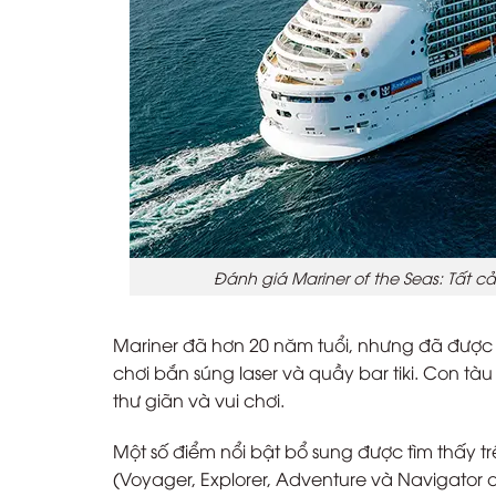
Đánh giá Mariner of the Seas: Tất c
Mariner đã hơn 20 năm tuổi, nhưng đã được
chơi bắn súng laser và quầy bar tiki. Con tà
thư giãn và vui chơi.
Một số điểm nổi bật bổ sung được tìm thấy t
(Voyager, Explorer, Adventure và Navigator o