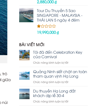
2,880,000
₫
Được
xếp
hạng
Tour Du Thuyền 5 Sao
2.48
SINGAPORE - MALAYSIA -
5 sao
THÁI LAN 5 ngày 4 đêm
19,990,000
₫
Được
xếp
hạng
1.00
BÀI VIẾT MỚI
5
sao
Tôi đã đến Celebration Key
của Carnival
ở
Chức năng bình luận bị tắt
Tôi
đã
Quảng Ninh siết chặt an toàn
 trò
đến
tham quan vịnh Hạ Long
Celebration
i giữa
ở
Chức năng bình luận bị tắt
Key
Quảng
của
Ninh
Du thuyền Hạ Long đắt
Carnival
siết
khách dịp lễ 30-4
chặt
ở
Chức năng bình luận bị tắt
o núi
an
Du
toàn