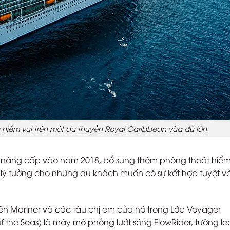
ả niềm vui trên một du thuyền Royal Caribbean vừa đủ lớn
 nâng cấp vào năm 2018, bổ sung thêm phòng thoát hiểm,
u lý tưởng cho những du khách muốn có sự kết hợp tuyệt vờ
rên Mariner và các tàu chị em của nó trong Lớp Voyager
f the Seas) là máy mô phỏng lướt sóng FlowRider, tường le