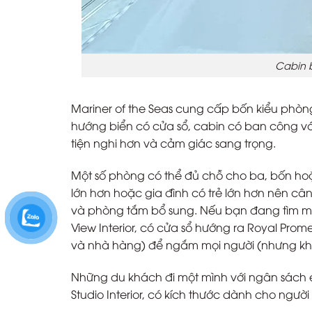
Cabin b
Mariner of the Seas cung cấp bốn kiểu phòng
hướng biển có cửa sổ, cabin có ban công với 
tiện nghi hơn và cảm giác sang trọng.
Một số phòng có thể đủ chỗ cho ba, bốn hoặ
lớn hơn hoặc gia đình có trẻ lớn hơn nên c
và phòng tắm bổ sung. Nếu bạn đang tìm m
View Interior, có cửa sổ hướng ra Royal Pr
và nhà hàng) để ngắm mọi người (nhưng khôn
Những du khách đi một mình với ngân sách e
Studio Interior, có kích thước dành cho người