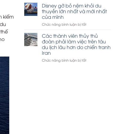
thuyền
Disney gỡ bỏ nệm khỏi du
tham
Hạ
quan
thuyền lớn nhất và mới nhất
Long
vịnh
ìm kiếm
của mình
đắt
Hạ
 du
ở
Chức năng bình luận bị tắt
khách
Long
Disney
dịp
 thế
gỡ
lễ
Các thành viên thủy thủ
ho
bỏ
30-
đoàn phải làm việc trên tàu
nệm
4
du lịch lâu hơn do chiến tranh
khỏi
Iran
du
thuyền
ở
Chức năng bình luận bị tắt
lớn
Các
nhất
thành
và
viên
mới
thủy
nhất
thủ
của
đoàn
mình
phải
làm
việc
trên
tàu
du
lịch
lâu