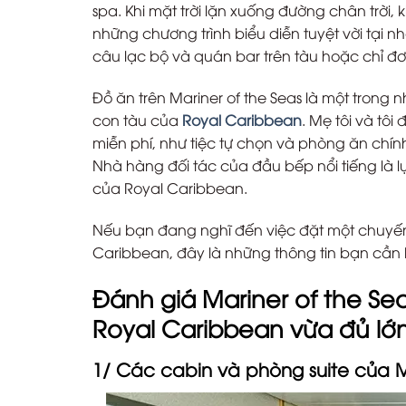
spa. Khi mặt trời lặn xuống đường chân trời,
những chương trình biểu diễn tuyệt vời tại n
câu lạc bộ và quán bar trên tàu hoặc chỉ đơ
Đồ ăn trên Mariner of the Seas là một trong
con tàu của
Royal Caribbean
. Mẹ tôi và tô
miễn phí, như tiệc tự chọn và phòng ăn chính
Nhà hàng đối tác của đầu bếp nổi tiếng là lự
của Royal Caribbean.
Nếu bạn đang nghĩ đến việc đặt một chuyến
Caribbean, đây là những thông tin bạn cần bi
Đánh giá Mariner of the Sea
Royal Caribbean vừa đủ lớ
1/ Các cabin và phòng suite của M