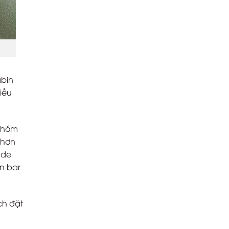
abin
iều
 nhóm
 hơn
ade
n bar
ch đặt