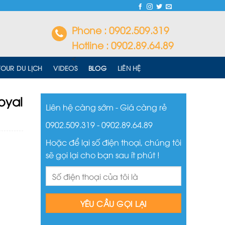
Phone : 0902.509.319
Hotline : 0902.89.64.89
<
TOUR DU LỊCH
VIDEOS
BLOG
LIÊN HỆ
oyal
Liên hệ càng sớm - Giá càng rẻ
0902.509.319 - 0902.89.64.89
Hoặc để lại số điện thoại, chúng tôi
sẽ gọi lại cho bạn sau ít phút !