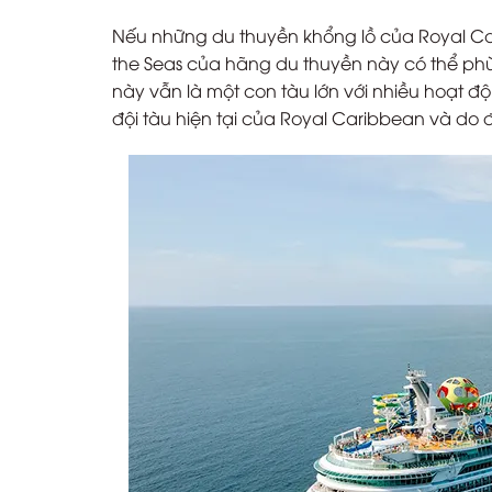
Nếu những du thuyền khổng lồ của Royal Car
the Seas của hãng du thuyền này có thể ph
này vẫn là một con tàu lớn với nhiều hoạt 
đội tàu hiện tại của Royal Caribbean và do đ