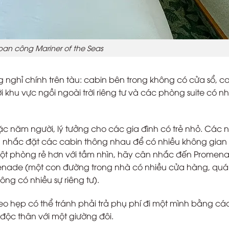
an công Mariner of the Seas
 nghỉ chính trên tàu: cabin bên trong không có cửa sổ, c
khu vực ngồi ngoài trời riêng tư và các phòng suite có nh
c năm người, lý tưởng cho các gia đình có trẻ nhỏ. Các
ân nhắc đặt các cabin thông nhau để có nhiều không gian
ột phòng rẻ hơn với tầm nhìn, hãy cân nhắc đến Promen
omenade (một con đường trong nhà có nhiều cửa hàng, quá
g có nhiều sự riêng tư).
o hẹp có thể tránh phải trả phụ phí đi một mình bằng cá
 độc thân với một giường đôi.