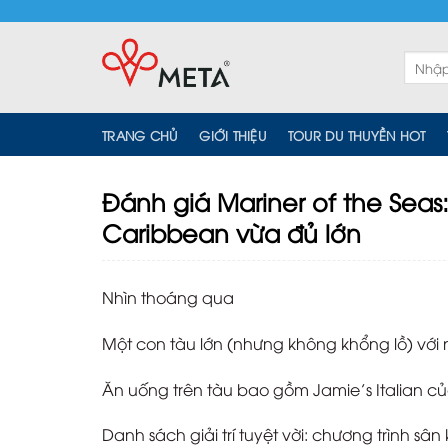
Skip
to
content
Tìm
kiếm:
TRANG CHỦ
GIỚI THIỆU
TOUR DU THUYỀN HOT
Đánh giá Mariner of the Seas
Caribbean vừa đủ lớn
Nhìn thoáng qua
Một con tàu lớn (nhưng không khổng lồ) với 
Ăn uống trên tàu bao gồm Jamie’s Italian của 
Danh sách giải trí tuyệt vời: chương trình s