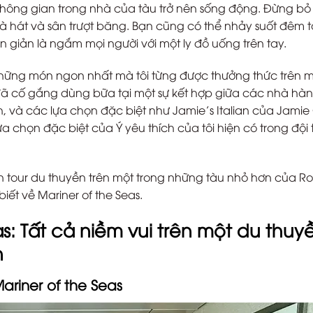
 không gian trong nhà của tàu trở nên sống động. Đừng bỏ 
hà hát và sân trượt băng. Bạn cũng có thể nhảy suốt đêm t
n giản là ngắm mọi người với một ly đồ uống trên tay.
 những món ngon nhất mà tôi từng được thưởng thức trên 
i đã cố gắng dùng bữa tại một sự kết hợp giữa các nhà hà
, và các lựa chọn đặc biệt như Jamie’s Italian của Jamie O
a chọn đặc biệt của Ý yêu thích của tôi hiện có trong đội 
 tour du thuyền trên một trong những tàu nhỏ hơn của Ro
ết về Mariner of the Seas.
s: Tất cả niềm vui trên một du thuy
n
ariner of the Seas