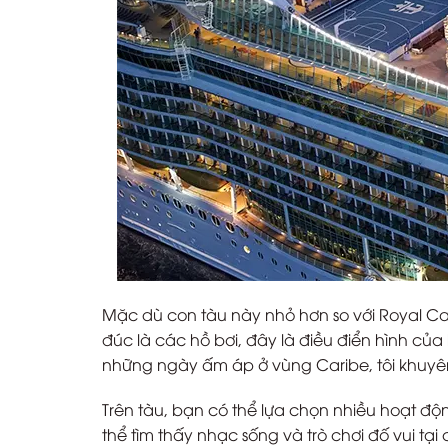
Mặc dù con tàu này nhỏ hơn so với Royal C
đúc là các hồ bơi, đây là điều điển hình 
những ngày ấm áp ở vùng Caribe, tôi khuyê
Trên tàu, bạn có thể lựa chọn nhiều hoạt 
thể tìm thấy nhạc sống và trò chơi đố vui t