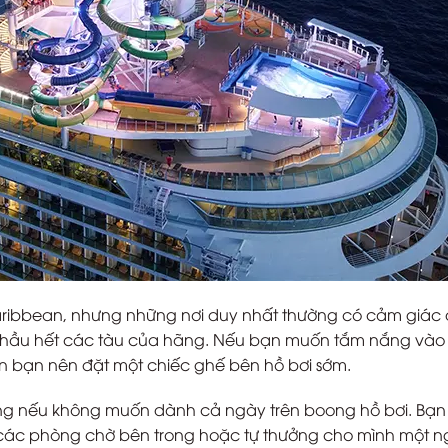
aribbean, nhưng những nơi duy nhất thường có cảm giác
của hầu hết các tàu của hãng. Nếu bạn muốn tắm nắng vào
n bạn nên đặt một chiếc ghế bên hồ bơi sớm.
động nếu không muốn dành cả ngày trên boong hồ bơi. Bạn
ại các phòng chờ bên trong hoặc tự thưởng cho mình một 