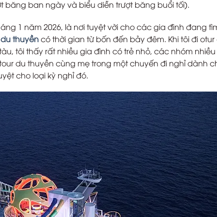
t băng ban ngày và biểu diễn trượt băng buổi tối).
tháng 1 năm 2026, là nơi tuyệt vời cho các gia đình đang t
 du thuyền
có thời gian từ bốn đến bảy đêm. Khi tôi đi otur
àu, tôi thấy rất nhiều gia đình có trẻ nhỏ, các nhóm nhiều
i tour du thuyền cùng mẹ trong một chuyến đi nghỉ dành c
uyệt cho loại kỳ nghỉ đó.