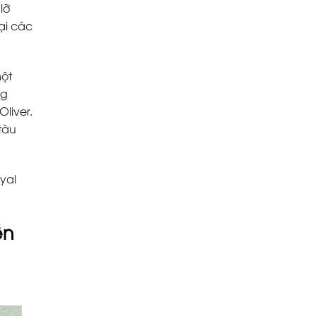
lỡ
ại các
một
ng
liver.
tàu
yal
ền