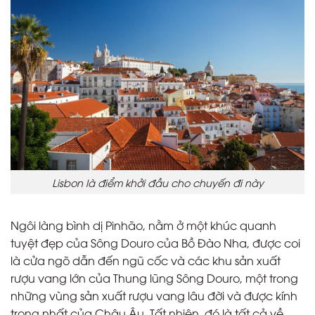
Lisbon là điểm khởi đầu cho chuyến đi này
Ngôi làng bình dị Pinhão, nằm ở một khúc quanh
tuyệt đẹp của Sông Douro của Bồ Đào Nha, được coi
là cửa ngõ dẫn đến ngũ cốc và các khu sản xuất
rượu vang lớn của Thung lũng Sông Douro, một trong
những vùng sản xuất rượu vang lâu đời và được kính
trọng nhất của Châu Âu. Tất nhiên, đó là tất cả về