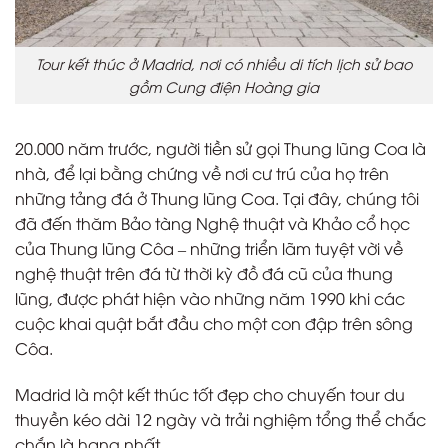
Tour kết thúc ở Madrid, nơi có nhiều di tích lịch sử bao
gồm Cung điện Hoàng gia
20.000 năm trước, người tiền sử gọi Thung lũng Coa là
nhà, để lại bằng chứng về nơi cư trú của họ trên
những tảng đá ở Thung lũng Coa. Tại đây, chúng tôi
đã đến thăm Bảo tàng Nghệ thuật và Khảo cổ học
của Thung lũng Côa – những triển lãm tuyệt vời về
nghệ thuật trên đá từ thời kỳ đồ đá cũ của thung
lũng, được phát hiện vào những năm 1990 khi các
cuộc khai quật bắt đầu cho một con đập trên sông
Côa.
Madrid là một kết thúc tốt đẹp cho chuyến tour du
thuyền kéo dài 12 ngày và trải nghiệm tổng thể chắc
chắn là hạng nhất.