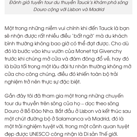
Đánh giá tuyến tour du thuyền Tauck’s Khám phá sông
Douro cộng với Lisbon và Madrid
Một trong những niềm vui chính khi đến Tauck là bạn
sẽ nhận được rất nhiều điều ‘bất ngờ’ mà du khách
bình thường không bao giờ có thể đạt được. Cho dù
đó là bước vào khu vườn của Monet tại Givenchy
trước khi chúng mở cửa và đám đông đổ về, hay đó
là bữa tối trong một lâu đài tư nhân thường không mở
cửa cho công chúng, điều đó khiến toàn bộ trải
nghiệm trở nên thực sự đặc biệt.
Gần đây tôi đã tham gia một trong những chuyến
tour du thuyền trên sông của họ – dọc theo sông
Douro ở Bồ Đào Nha. Bắt đầu ở Lisbon và kết thúc sau
một chút đường bộ ở Salamanca và Madrid, đó là
một trải nghiệm tuyệt vời, trong một cảnh quan tuyệt
đẹp được UNESCO công nhận là Di sản Thế giới.