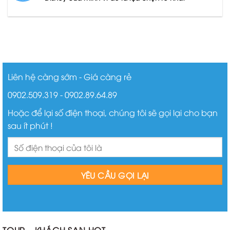
Liên hệ càng sớm - Giá càng rẻ
0902.509.319 - 0902.89.64.89
Hoặc để lại số điện thoại, chúng tôi sẽ gọi lại cho bạn
sau ít phút !
TOUR – KHÁCH SẠN HOT