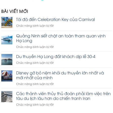
xếp
hạng
1.00
BÀI VIẾT MỚI
5
sao
Tôi đã đến Celebration Key của Carnival
ở
Chức năng bình luận bị tắt
Tôi
đã
Quảng Ninh siết chặt an toàn tham quan vịnh
đến
Hạ Long
Celebration
ở
Chức năng bình luận bị tắt
Key
Quảng
của
Ninh
Carnival
Du thuyền Hạ Long đắt khách dịp lễ 30-4
siết
ở
Chức năng bình luận bị tắt
chặt
Du
an
thuyền
Disney gỡ bỏ nệm khỏi du thuyền lớn nhất và
toàn
Hạ
tham
mới nhất của mình
Long
quan
ở
Chức năng bình luận bị tắt
đắt
vịnh
Disney
khách
Hạ
gỡ
dịp
Các thành viên thủy thủ đoàn phải làm việc trên
Long
bỏ
lễ
tàu du lịch lâu hơn do chiến tranh Iran
nệm
30-
ở
Chức năng bình luận bị tắt
khỏi
4
Các
du
thành