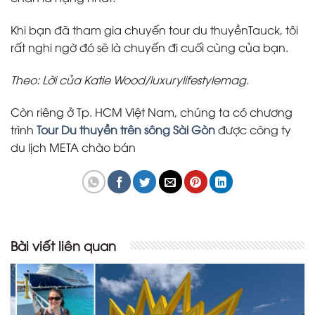
Khi bạn đã tham gia chuyến tour du thuyềnTauck, tôi
rất nghi ngờ đó sẽ là chuyến đi cuối cùng của bạn.
Theo: Lời của Katie Wood/luxurylifestylemag.
Còn riêng ở Tp. HCM Việt Nam, chúng ta có chương
trình
Tour Du thuyền trên sông Sài Gòn
được công ty
du lịch META chào bán
Bài viết liên quan