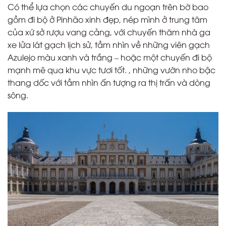
Có thể lựa chọn các chuyến du ngoạn trên bờ bao
gồm đi bộ ở Pinhão xinh đẹp, nép mình ở trung tâm
của xứ sở rượu vang cảng, với chuyến thăm nhà ga
xe lửa lát gạch lịch sử, tầm nhìn về những viên gạch
Azulejo màu xanh và trắng – hoặc một chuyến đi bộ
mạnh mẽ qua khu vực tươi tốt. , những vườn nho bậc
thang dốc với tầm nhìn ấn tượng ra thị trấn và dòng
sông.