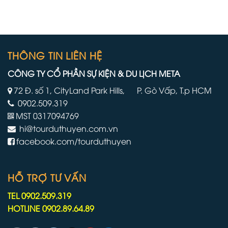
thuyền
viên
lớn
thủy
nhất
thủ
và
đoàn
mới
phải
nhất
làm
THÔNG TIN LIÊN HỆ
của
việc
mình
trên
CÔNG TY CỔ PHẦN SỰ KIỆN & DU LỊCH META
tàu
du
72 Đ. số 1, CityLand Park Hills, P. Gò Vấp, T.p HCM
lịch
0902.509.319
lâu
hơn
MST 0317094769
do
hi@tourduthuyen.com.vn
chiến
tranh
facebook.com/tourduthuyen
Iran
HỖ TRỢ TƯ VẤN
TEL 0902.509.319
HOTLINE 0902.89.64.89