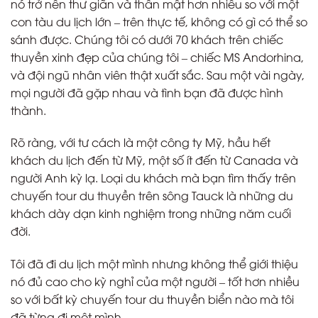
nó trở nên thư giãn và thân mật hơn nhiều so với một
con tàu du lịch lớn – trên thực tế, không có gì có thể so
sánh được. Chúng tôi có dưới 70 khách trên chiếc
thuyền xinh đẹp của chúng tôi – chiếc MS Andorhina,
và đội ngũ nhân viên thật xuất sắc. Sau một vài ngày,
mọi người đã gặp nhau và tình bạn đã được hình
thành.
Rõ ràng, với tư cách là một công ty Mỹ, hầu hết
khách du lịch đến từ Mỹ, một số ít đến từ Canada và
người Anh kỳ lạ. Loại du khách mà bạn tìm thấy trên
chuyến tour du thuyền trên sông Tauck là những du
khách dày dạn kinh nghiệm trong những năm cuối
đời.
Tôi đã đi du lịch một mình nhưng không thể giới thiệu
nó đủ cao cho kỳ nghỉ của một người – tốt hơn nhiều
so với bất kỳ chuyến tour du thuyền biển nào mà tôi
đã từng đi một mình.