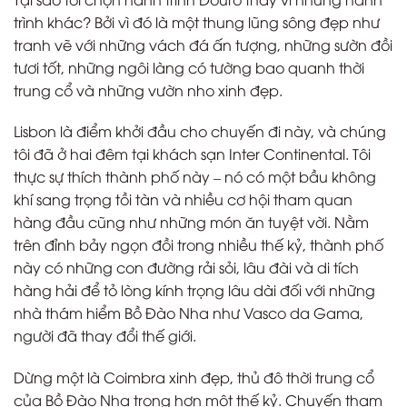
trình khác? Bởi vì đó là một thung lũng sông đẹp như
tranh vẽ với những vách đá ấn tượng, những sườn đồi
tươi tốt, những ngôi làng có tường bao quanh thời
trung cổ và những vườn nho xinh đẹp.
Lisbon là điểm khởi đầu cho chuyến đi này, và chúng
tôi đã ở hai đêm tại khách sạn Inter Continental. Tôi
thực sự thích thành phố này – nó có một bầu không
khí sang trọng tồi tàn và nhiều cơ hội tham quan
hàng đầu cũng như những món ăn tuyệt vời. Nằm
trên đỉnh bảy ngọn đồi trong nhiều thế kỷ, thành phố
này có những con đường rải sỏi, lâu đài và di tích
hàng hải để tỏ lòng kính trọng lâu dài đối với những
nhà thám hiểm Bồ Đào Nha như Vasco da Gama,
người đã thay đổi thế giới.
Dừng một là Coimbra xinh đẹp, thủ đô thời trung cổ
của Bồ Đào Nha trong hơn một thế kỷ. Chuyến tham