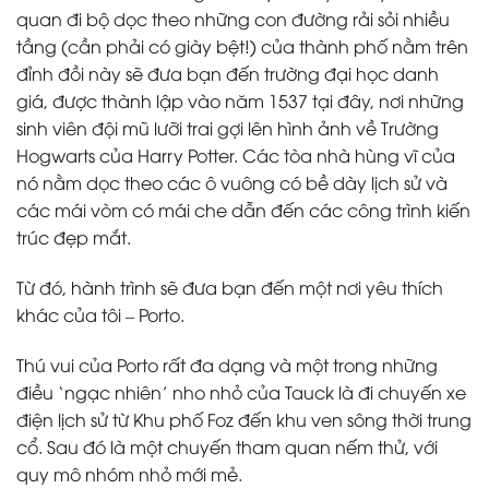
quan đi bộ dọc theo những con đường rải sỏi nhiều
tầng (cần phải có giày bệt!) của thành phố nằm trên
đỉnh đồi này sẽ đưa bạn đến trường đại học danh
giá, được thành lập vào năm 1537 tại đây, nơi những
sinh viên đội mũ lưỡi trai gợi lên hình ảnh về Trường
Hogwarts của Harry Potter. Các tòa nhà hùng vĩ của
nó nằm dọc theo các ô vuông có bề dày lịch sử và
các mái vòm có mái che dẫn đến các công trình kiến
trúc đẹp mắt.
Từ đó, hành trình sẽ đưa bạn đến một nơi yêu thích
khác của tôi – Porto.
Thú vui của Porto rất đa dạng và một trong những
điều ‘ngạc nhiên’ nho nhỏ của Tauck là đi chuyến xe
điện lịch sử từ Khu phố Foz đến khu ven sông thời trung
cổ. Sau đó là một chuyến tham quan nếm thử, với
quy mô nhóm nhỏ mới mẻ.