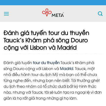
Skip
to
content
Đánh giá tuyến tour du thuyền
Tauck’s Khám phá sông Douro
cộng với Lisbon và Madrid
Đánh giá tuyến
tour du thuyền
Tauck’s Khám phá
sông Douro cộng với Lisbon và
Madrid
. Tauck, một
nhà điều hành tour du lịch Mỹ mà bạn có thể chưa
từng nghe đến, nhưng bạn nên biết. Tôi thường ghét
du lịch theo nhóm có tổ chức dưới bất kỳ hình thức
nào, nhưng với Tauck, tôi sẽ luôn tạo ra ngoại lệ vì đơn
giản là họ rất giỏi trong những gì họ làm.