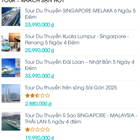
Tour Du Thuyền SINGAPORE-MELAKA 6 Ngày 5
Đêm
23,990,000
₫
Tour Du Thuyền Kuala Lumpur - Singarpore -
Penang 5 Ngày 4 Đêm
25,990,000
₫
Tour Du Thuyền Đài Loan – Nhật Bản 5 Ngày 4
Đêm
33,990,000
₫
Tour Du thuyền trên sông Sài Gòn 2025
2,880,000
₫
Được
xếp
hạng
Tour Du Thuyền 5 Sao SINGAPORE - MALAYSIA -
2.48
THÁI LAN 5 ngày 4 đêm
5 sao
19,990,000
₫
Được