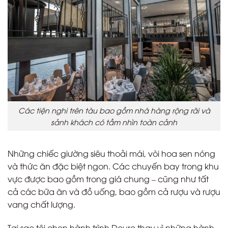
Các tiện nghi trên tàu bao gồm nhà hàng rộng rãi và
sảnh khách có tầm nhìn toàn cảnh
Những chiếc giường siêu thoải mái, vòi hoa sen nóng
và thức ăn đặc biệt ngon. Các chuyến bay trong khu
vực được bao gồm trong giá chung – cũng như tất
cả các bữa ăn và đồ uống, bao gồm cả rượu và rượu
vang chất lượng.
Tại sao tôi chọn hành trình Douro thay vì những hành