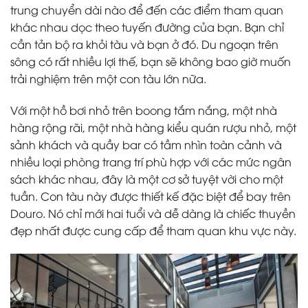
trung chuyển dài nào để đến các điểm tham quan
khác nhau dọc theo tuyến đường của bạn. Bạn chỉ
cần tản bộ ra khỏi tàu và bạn ở đó. Du ngoạn trên
sông có rất nhiều lợi thế, bạn sẽ không bao giờ muốn
trải nghiệm trên một con tàu lớn nữa.
Với một hồ bơi nhỏ trên boong tắm nắng, một nhà
hàng rộng rãi, một nhà hàng kiểu quán rượu nhỏ, một
sảnh khách và quầy bar có tầm nhìn toàn cảnh và
nhiều loại phòng trang trí phù hợp với các mức ngân
sách khác nhau, đây là một cơ sở tuyệt vời cho một
tuần. Con tàu này được thiết kế đặc biệt để bay trên
Douro. Nó chỉ mới hai tuổi và dễ dàng là chiếc thuyền
đẹp nhất được cung cấp để tham quan khu vực này.