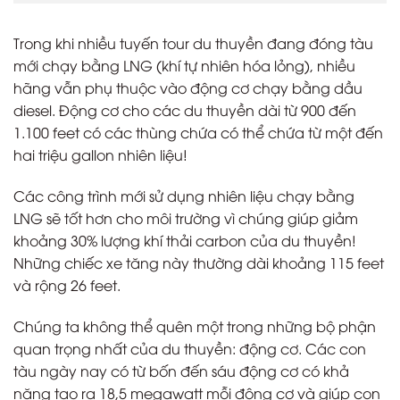
Trong khi nhiều tuyến tour du thuyền đang đóng tàu
mới chạy bằng LNG (khí tự nhiên hóa lỏng), nhiều
hãng vẫn phụ thuộc vào động cơ chạy bằng dầu
diesel. Động cơ cho các du thuyền dài từ 900 đến
1.100 feet có các thùng chứa có thể chứa từ một đến
hai triệu gallon nhiên liệu!
Các công trình mới sử dụng nhiên liệu chạy bằng
LNG sẽ tốt hơn cho môi trường vì chúng giúp giảm
khoảng 30% lượng khí thải carbon của du thuyền!
Những chiếc xe tăng này thường dài khoảng 115 feet
và rộng 26 feet.
Chúng ta không thể quên một trong những bộ phận
quan trọng nhất của du thuyền: động cơ. Các con
tàu ngày nay có từ bốn đến sáu động cơ có khả
năng tạo ra 18,5 megawatt mỗi động cơ và giúp con