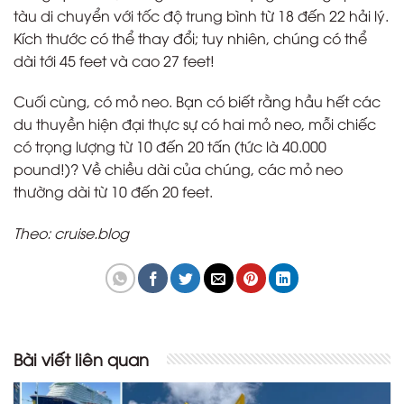
tàu di chuyển với tốc độ trung bình từ 18 đến 22 hải lý.
Kích thước có thể thay đổi; tuy nhiên, chúng có thể
dài tới 45 feet và cao 27 feet!
Cuối cùng, có mỏ neo. Bạn có biết rằng hầu hết các
du thuyền hiện đại thực sự có hai mỏ neo, mỗi chiếc
có trọng lượng từ 10 đến 20 tấn (tức là 40.000
pound!)? Về chiều dài của chúng, các mỏ neo
thường dài từ 10 đến 20 feet.
Theo: cruise.blog
Bài viết liên quan