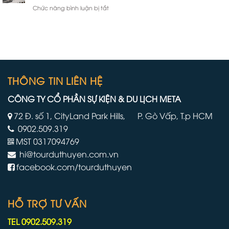
30-
ở
Chức năng bình luận bị tắt
khỏi
4
Các
du
thành
thuyền
viên
lớn
thủy
nhất
thủ
và
đoàn
mới
phải
nhất
làm
THÔNG TIN LIÊN HỆ
của
việc
mình
trên
CÔNG TY CỔ PHẦN SỰ KIỆN & DU LỊCH META
tàu
du
72 Đ. số 1, CityLand Park Hills, P. Gò Vấp, T.p HCM
lịch
0902.509.319
lâu
hơn
MST 0317094769
do
hi@tourduthuyen.com.vn
chiến
tranh
facebook.com/tourduthuyen
Iran
HỖ TRỢ TƯ VẤN
TEL 0902.509.319