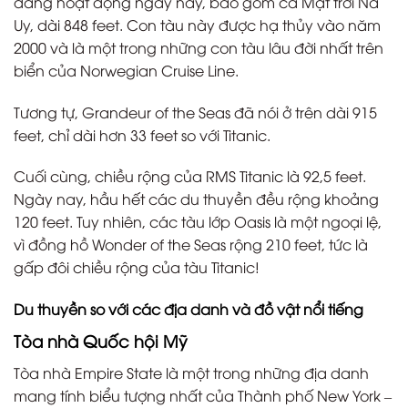
đang hoạt động ngày nay, bao gồm cả Mặt trời Na
Uy, dài 848 feet. Con tàu này được hạ thủy vào năm
2000 và là một trong những con tàu lâu đời nhất trên
biển của Norwegian Cruise Line.
Tương tự, Grandeur of the Seas đã nói ở trên dài 915
feet, chỉ dài hơn 33 feet so với Titanic.
Cuối cùng, chiều rộng của RMS Titanic là 92,5 feet.
Ngày nay, hầu hết các du thuyền đều rộng khoảng
120 feet. Tuy nhiên, các tàu lớp Oasis là một ngoại lệ,
vì đồng hồ Wonder of the Seas rộng 210 feet, tức là
gấp đôi chiều rộng của tàu Titanic!
Du thuyền so với các địa danh và đồ vật nổi tiếng
Tòa nhà Quốc hội Mỹ
Tòa nhà Empire State là một trong những địa danh
mang tính biểu tượng nhất của Thành phố New York –