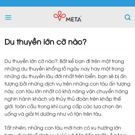
Skip
to
content
Du thuyền lớn cỡ nào?
Du thuyền lớn cỡ nào?: Bất kể bạn đi trên một trong
những du thuyền khổng lồ ngày nay hay một trong
những du thuyền lâu đời nhất trên biển, bạn sẽ bị ấn
tượng bởi những dịch vụ trên những con tàu ấn tượng
này, con tàu lớn nhất có khả năng vận chuyển hàng
nghìn hành khách và thủy thủ đoàn trên khắp thế
giới. toàn cầu trong khi cung cấp các lựa chọn ăn
uống và giải trí dường như vô tận trên tàu.
Tất nhiên, những con tàu mới hơn có xu hướng lớn
hơn với một số dịch vụ ly kỳ và tiên tiến nhất về công