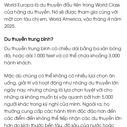
World Europa là du thuyền đầu tiên trong World Class
của hãng du thuyền. Nó sẽ được tham gia cùng với
một con tàu chị em, World America, vào tháng 4 năm
2025.
Du thuyền trung bình?
Du thuyền trung bình có chiều dài bằng ba sân bóng
đá, hoặc dài 1.000 feet và có thể chứa khoảng 3.000
hành khách.
Mặc dù chúng có thể không có nhiều lựa chọn ăn
uống, giải trí và hoạt động như những du thuyền lớn
ngày nay, nhưng chúng là lựa chọn tuyệt vời cho
những ai không muốn bị vây quanh bởi hơn 5.000
người khác trong kỳ nghỉ của mình. Ngoài ra, họ
thường cung cấp các hành trình độc đáo hơn đến
các điểm đến không thể tiếp nhận các du thuyền lớn
hơn do kích thước bến tàu, độ sâu của nước hoặc