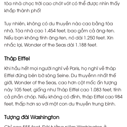
tòa nhà chọc trời cao chót vót có thể được nhìn thấy
khắp thành phố!
Tuy nhiên, không có du thuyền nào cao bằng tòa
nhà. Tòa nhà cao 1.454 feet, bao gồm cả ăng-ten.
Nếu bạn không tính ăng-ten, nó dài 1.250 feet. Xin
nhắc lại, Wonder of the Seas dài 1.188 feet.
Tháp Eiffel
Khi hầu hết mọi người nghĩ về Paris, họ nghĩ về tháp
Eiffel đứng bên bờ sông Seine. Du thuyềnn nhất thế
giới, Wonder of the Seas, cao hơn cột mốc ấn tượng
này 105 feet, giống như Tháp Eiffel cao 1.083 feet, tính
cả phần chóp. Nếu không có đỉnh, tháp Eiffel cao 984
feet, thấp hơn so với một con du thuyền trung bình.
Tượng đài Washington
Chỉ cao 555 feet, Đài tưởng niệm Washington ở