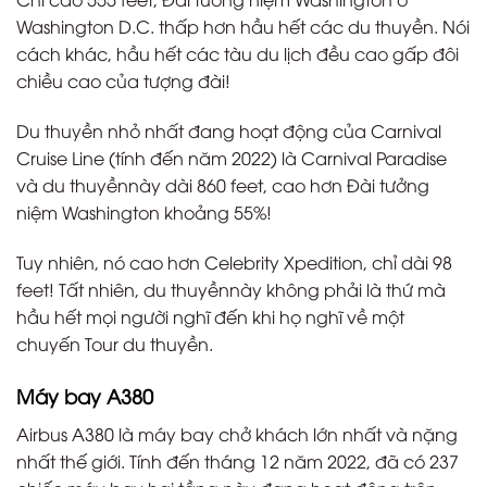
Washington D.C. thấp hơn hầu hết các du thuyền. Nói
cách khác, hầu hết các tàu du lịch đều cao gấp đôi
chiều cao của tượng đài!
Du thuyền nhỏ nhất đang hoạt động của Carnival
Cruise Line (tính đến năm 2022) là Carnival Paradise
và du thuyềnnày dài 860 feet, cao hơn Đài tưởng
niệm Washington khoảng 55%!
Tuy nhiên, nó cao hơn Celebrity Xpedition, chỉ dài 98
feet! Tất nhiên, du thuyềnnày không phải là thứ mà
hầu hết mọi người nghĩ đến khi họ nghĩ về một
chuyến Tour du thuyền.
Máy bay A380
Airbus A380 là máy bay chở khách lớn nhất và nặng
nhất thế giới. Tính đến tháng 12 năm 2022, đã có 237