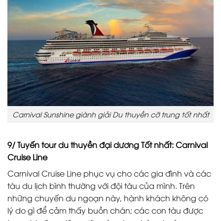
Carnival Sunshine giành giải Du thuyền cỡ trung tốt nhất
9/ Tuyến tour du thuyền đại dương Tốt nhất: Carnival
Cruise Line
Carnival Cruise Line phục vụ cho các gia đình và các
tàu du lịch bình thường với đội tàu của mình. Trên
những chuyến du ngoạn này, hành khách không có
lý do gì để cảm thấy buồn chán; các con tàu được