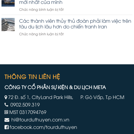
tham
mới nhất của mình
Long
quan
ở
Chức năng bình luận bị tắt
đắt
vịnh
Disney
khách
Hạ
gỡ
dịp
Các thành viên thủy thủ đoàn phải làm việc trên
Long
bỏ
lễ
tàu du lịch lâu hơn do chiến tranh Iran
nệm
30-
ở
Chức năng bình luận bị tắt
khỏi
4
Các
du
thành
thuyền
viên
lớn
thủy
nhất
thủ
và
đoàn
mới
phải
nhất
làm
THÔNG TIN LIÊN HỆ
của
việc
mình
trên
CÔNG TY CỔ PHẦN SỰ KIỆN & DU LỊCH META
tàu
du
72 Đ. số 1, CityLand Park Hills, P. Gò Vấp, T.p HCM
lịch
0902.509.319
lâu
hơn
MST 0317094769
do
hi@tourduthuyen.com.vn
chiến
tranh
facebook.com/tourduthuyen
Iran