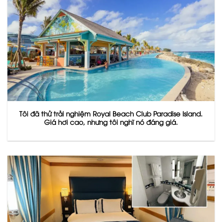
Tôi đã thử trải nghiệm Royal Beach Club Paradise Island.
Giá hơi cao, nhưng tôi nghĩ nó đáng giá.