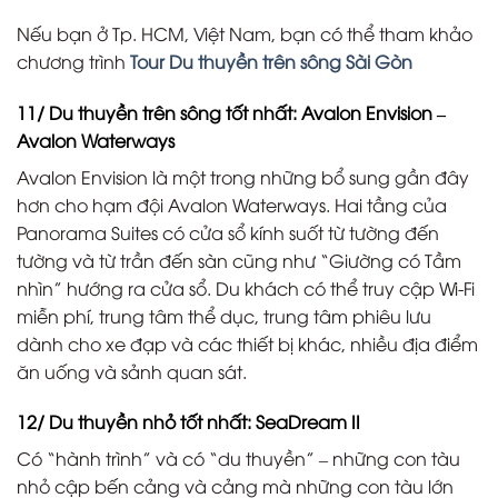
Nếu bạn ở Tp. HCM, Việt Nam, bạn có thể tham khảo
chương trình
Tour Du thuyền trên sông Sài Gòn
11/ Du thuyền trên sông tốt nhất: Avalon Envision –
Avalon Waterways
Avalon Envision là một trong những bổ sung gần đây
hơn cho hạm đội Avalon Waterways. Hai tầng của
Panorama Suites có cửa sổ kính suốt từ tường đến
tường và từ trần đến sàn cũng như “Giường có Tầm
nhìn” hướng ra cửa sổ. Du khách có thể truy cập Wi-Fi
miễn phí, trung tâm thể dục, trung tâm phiêu lưu
dành cho xe đạp và các thiết bị khác, nhiều địa điểm
ăn uống và sảnh quan sát.
12/ Du thuyền nhỏ tốt nhất: SeaDream II
Có “hành trình” và có “du thuyền” – những con tàu
nhỏ cập bến cảng và cảng mà những con tàu lớn