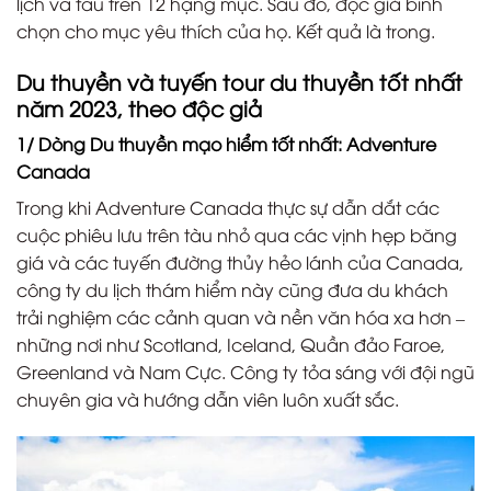
lịch và tàu trên 12 hạng mục. Sau đó, độc giả bình
chọn cho mục yêu thích của họ. Kết quả là trong.
Du thuyền và tuyến tour du thuyền tốt nhất
năm 2023, theo độc giả
1/ Dòng Du thuyền mạo hiểm tốt nhất: Adventure
Canada
Trong khi Adventure Canada thực sự dẫn dắt các
cuộc phiêu lưu trên tàu nhỏ qua các vịnh hẹp băng
giá và các tuyến đường thủy hẻo lánh của Canada,
công ty du lịch thám hiểm này cũng đưa du khách
trải nghiệm các cảnh quan và nền văn hóa xa hơn –
những nơi như Scotland, Iceland, Quần đảo Faroe,
Greenland và Nam Cực. Công ty tỏa sáng với đội ngũ
chuyên gia và hướng dẫn viên luôn xuất sắc.