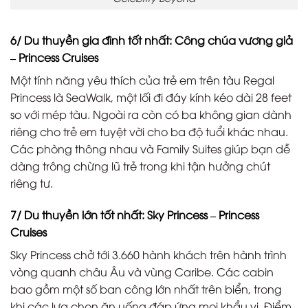
6/ Du thuyền gia đình tốt nhất: Công chúa vương giả
– Princess Cruises
Một tính năng yêu thích của trẻ em trên tàu Regal
Princess là SeaWalk, một lối đi đáy kính kéo dài 28 feet
so với mép tàu. Ngoài ra còn có ba không gian dành
riêng cho trẻ em tuyệt vời cho ba độ tuổi khác nhau.
Các phòng thông nhau và Family Suites giúp bạn dễ
dàng trông chừng lũ trẻ trong khi tận hưởng chút
riêng tư.
7/ Du thuyền lớn tốt nhất: Sky Princess – Princess
Cruises
Sky Princess chở tới 3.660 hành khách trên hành trình
vòng quanh châu Âu và vùng Caribe. Các cabin
bao gồm một số ban công lớn nhất trên biển, trong
khi các lựa chọn ăn uống đáp ứng mọi khẩu vị. Điểm