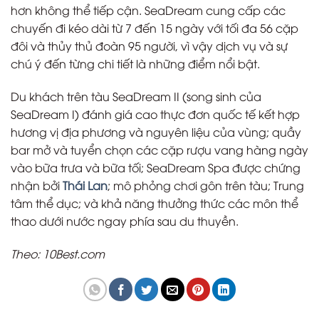
hơn không thể tiếp cận. SeaDream cung cấp các
chuyến đi kéo dài từ 7 đến 15 ngày với tối đa 56 cặp
đôi và thủy thủ đoàn 95 người, vì vậy dịch vụ và sự
chú ý đến từng chi tiết là những điểm nổi bật.
Du khách trên tàu SeaDream II (song sinh của
SeaDream I) đánh giá cao thực đơn quốc tế kết hợp
hương vị địa phương và nguyên liệu của vùng; quầy
bar mở và tuyển chọn các cặp rượu vang hàng ngày
vào bữa trưa và bữa tối; SeaDream Spa được chứng
nhận bởi
Thái Lan
; mô phỏng chơi gôn trên tàu; Trung
tâm thể dục; và khả năng thưởng thức các môn thể
thao dưới nước ngay phía sau du thuyền.
Theo: 10Best.com