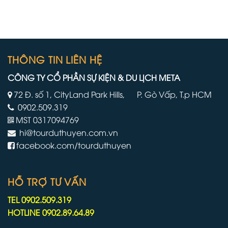
thành
thuyền
viên
lớn
thủy
nhất
thủ
và
đoàn
mới
phải
nhất
làm
THÔNG TIN LIÊN HỆ
của
việc
mình
trên
CÔNG TY CỔ PHẦN SỰ KIỆN & DU LỊCH META
tàu
du
72 Đ. số 1, CityLand Park Hills, P. Gò Vấp, T.p HCM
lịch
0902.509.319
lâu
hơn
MST 0317094769
do
hi@tourduthuyen.com.vn
chiến
tranh
facebook.com/tourduthuyen
Iran
HỖ TRỢ TƯ VẤN
TEL 0902.509.319
HOTLINE 0902.89.64.89