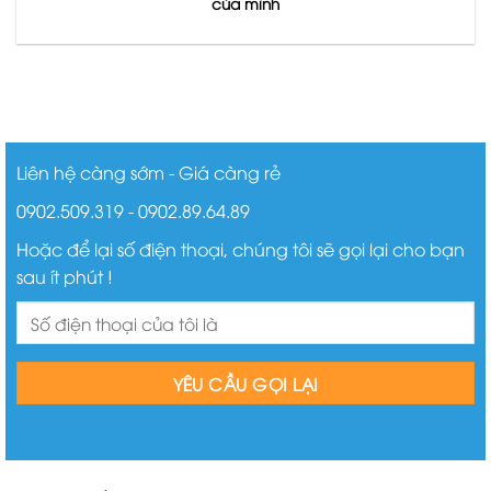
của mình
Liên hệ càng sớm - Giá càng rẻ
0902.509.319 - 0902.89.64.89
Hoặc để lại số điện thoại, chúng tôi sẽ gọi lại cho bạn
sau ít phút !