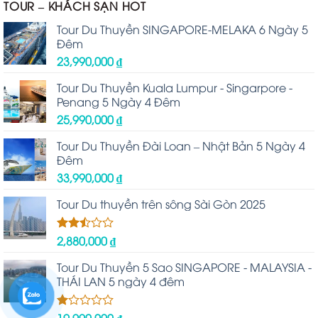
TOUR – KHÁCH SẠN HOT
Tour Du Thuyền SINGAPORE-MELAKA 6 Ngày 5
Đêm
23,990,000
₫
Tour Du Thuyền Kuala Lumpur - Singarpore -
Penang 5 Ngày 4 Đêm
25,990,000
₫
Tour Du Thuyền Đài Loan – Nhật Bản 5 Ngày 4
Đêm
33,990,000
₫
Tour Du thuyền trên sông Sài Gòn 2025
2,880,000
₫
Được
xếp
hạng
Tour Du Thuyền 5 Sao SINGAPORE - MALAYSIA -
2.48
THÁI LAN 5 ngày 4 đêm
5 sao
19,990,000
₫
Được