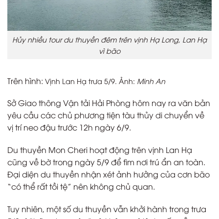
Hủy nhiều tour du thuyền đêm trên vịnh Hạ Long, Lan Hạ
vì bão
Trên hình:
Vịnh Lan Hạ trưa 5/9. Ảnh:
Minh An
Sở Giao thông Vận tải Hải Phòng hôm nay ra văn bản
yêu cầu các chủ phương tiện tàu thủy di chuyển về
vị trí neo đậu trước 12h ngày 6/9.
Du thuyền Mon Cheri hoạt động trên vịnh Lan Hạ
cũng về bờ trong ngày 5/9 để tìm nơi trú ẩn an toàn.
Đại diện du thuyền nhận xét ảnh hưởng của cơn bão
“có thể rất tồi tệ” nên không chủ quan.
Tuy nhiên, một số du thuyền vẫn khởi hành trong trưa