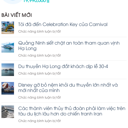
xếp
hạng
1.00
BÀI VIẾT MỚI
5
sao
Tôi đã đến Celebration Key của Carnival
ở
Chức năng bình luận bị tắt
Tôi
đã
Quảng Ninh siết chặt an toàn tham quan vịnh
đến
Hạ Long
Celebration
ở
Chức năng bình luận bị tắt
Key
Quảng
của
Ninh
Carnival
Du thuyền Hạ Long đắt khách dịp lễ 30-4
siết
ở
Chức năng bình luận bị tắt
chặt
Du
an
thuyền
Disney gỡ bỏ nệm khỏi du thuyền lớn nhất và
toàn
Hạ
tham
mới nhất của mình
Long
quan
ở
Chức năng bình luận bị tắt
đắt
vịnh
Disney
khách
Hạ
gỡ
dịp
Các thành viên thủy thủ đoàn phải làm việc trên
Long
bỏ
lễ
tàu du lịch lâu hơn do chiến tranh Iran
nệm
30-
ở
Chức năng bình luận bị tắt
khỏi
4
Các
du