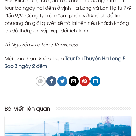
Best Price cũng có gần 100 khách nước ngoài mua
tour ba ngày hai đêm ở vịnh Hạ Long và Lan Hạ từ 7/9
đến 9/9. Công ty hiện đàm phán với khách để tìm
phương án giải quyết, sẽ trả lại tiền nếu khách không
có đủ thời gian sắp xếp đổi lịch trình.
Tú Nguyễn – Lê Tân / Vnexpress
Mời bạn tham khảo thêm
Tour Du Thuyền Hạ Long 5
Sao 3 ngày 2 đêm
Bài viết liên quan