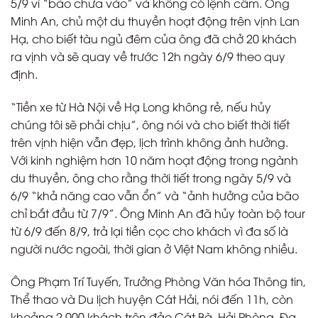
5/9 vì “bão chưa vào” và không có lệnh cấm. Ông
Minh An, chủ một du thuyền hoạt động trên vịnh Lan
Hạ, cho biết tàu ngủ đêm của ông đã chở 20 khách
ra vịnh và sẽ quay về trước 12h ngày 6/9 theo quy
định.
“Tiền xe từ Hà Nội về Hạ Long không rẻ, nếu hủy
chúng tôi sẽ phải chịu”, ông nói và cho biết thời tiết
trên vịnh hiện vẫn đẹp, lịch trình không ảnh hưởng.
Với kinh nghiệm hơn 10 năm hoạt động trong ngành
du thuyền, ông cho rằng thời tiết trong ngày 5/9 và
6/9 “khả năng cao vẫn ổn” và “ảnh hưởng của bão
chỉ bắt đầu từ 7/9”. Ông Minh An đã hủy toàn bộ tour
từ 6/9 đến 8/9, trả lại tiền cọc cho khách vì đa số là
người nước ngoài, thời gian ở Việt Nam không nhiều.
Ông Phạm Trí Tuyến, Trưởng Phòng Văn hóa Thông tin,
Thể thao và Du lịch huyện Cát Hải, nói đến 11h, còn
khoảng 2.000 khách trên đảo Cát Bà, Hải Phòng. Đa