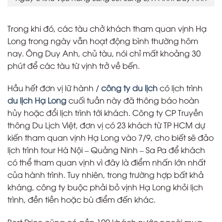
Trong khi đó, các tàu chở khách tham quan vịnh Hạ
Long trong ngày vẫn hoạt động bình thường hôm
nay. Ông Duy Anh, chủ tàu, nói chỉ mất khoảng 30
phút để các tàu từ vịnh trở về bến.
Hầu hết đơn vị lữ hành /
công ty du lịch
có lịch trình
du lịch Hạ Long
cuối tuần này đã thông báo hoàn
hủy hoặc đổi lịch trình tới khách. Công ty CP Truyền
thông Du Lịch Việt, đơn vị có 23 khách từ TP HCM dự
kiến tham quan vịnh Hạ Long vào 7/9, cho biết sẽ đảo
lịch trình tour Hà Nội – Quảng Ninh – Sa Pa để khách
có thể tham quan vịnh vì đây là điểm nhấn lớn nhất
của hành trình. Tuy nhiên, trong trường hợp bất khả
kháng, công ty buộc phải bỏ vịnh Hạ Long khỏi lịch
trình, đền tiền hoặc bù điểm đến khác.