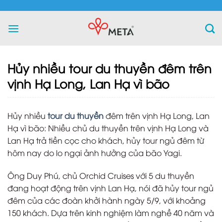
Skip
to
content
Hủy nhiều tour du thuyền đêm trên
vịnh Hạ Long, Lan Hạ vì bão
Hủy nhiều
tour du thuyền
đêm trên vịnh Hạ Long, Lan
Hạ vì bão: Nhiều chủ du thuyền trên vịnh Hạ Long và
Lan Hạ trả tiền cọc cho khách, hủy tour ngủ đêm từ
hôm nay do lo ngại ảnh hưởng của bão Yagi.
Ông Duy Phú, chủ Orchid Cruises với 5 du thuyền
đang hoạt động trên vịnh Lan Hạ, nói đã hủy tour ngủ
đêm của các đoàn khởi hành ngày 5/9, với khoảng
150 khách. Dựa trên kinh nghiệm làm nghề 40 năm và