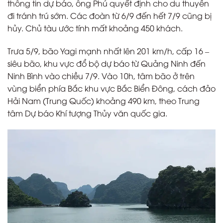
thông tin dự báo, ông Phú quyết định cho du thuyền
đi tránh trú sớm. Các đoàn từ 6/9 đến hết 7/9 cũng bị
hủy. Chủ tàu ước tính mất khoảng 450 khách.
Trưa 5/9, bão Yagi mạnh nhất lên 201 km/h, cấp 16 –
siêu bão, khu vực đổ bộ dự báo từ Quảng Ninh đến
Ninh Bình vào chiều 7/9. Vào 10h, tâm bão ở trên
vùng biển phía Bắc khu vực Bắc Biển Đông, cách đảo
Hải Nam (Trung Quốc) khoảng 490 km, theo Trung
tâm Dự báo Khí tượng Thủy văn quốc gia.