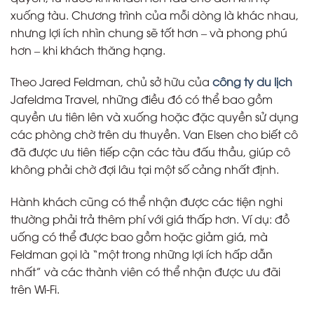
xuống tàu. Chương trình của mỗi dòng là khác nhau,
nhưng lợi ích nhìn chung sẽ tốt hơn – và phong phú
hơn – khi khách thăng hạng.
Theo Jared Feldman, chủ sở hữu của
công ty du lịch
Jafeldma Travel, những điều đó có thể bao gồm
quyền ưu tiên lên và xuống hoặc đặc quyền sử dụng
các phòng chờ trên du thuyền. Van Elsen cho biết cô
đã được ưu tiên tiếp cận các tàu đấu thầu, giúp cô
không phải chờ đợi lâu tại một số cảng nhất định.
Hành khách cũng có thể nhận được các tiện nghi
thường phải trả thêm phí với giá thấp hơn. Ví dụ: đồ
uống có thể được bao gồm hoặc giảm giá, mà
Feldman gọi là “một trong những lợi ích hấp dẫn
nhất” và các thành viên có thể nhận được ưu đãi
trên Wi-Fi.