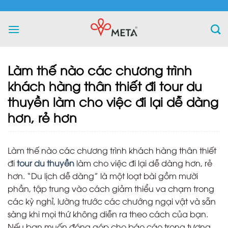
Skip
to
content
Làm thế nào các chương trình
khách hàng thân thiết đi tour du
thuyền làm cho việc đi lại dễ dàng
hơn, rẻ hơn
Làm thế nào các chương trình khách hàng thân thiết
đi
tour du thuyền
làm cho việc đi lại dễ dàng hơn, rẻ
hơn. “Du lịch dễ dàng” là một loạt bài gồm mười
phần, tập trung vào cách giảm thiểu va chạm trong
các kỳ nghỉ, lường trước các chướng ngại vật và sẵn
sàng khi mọi thứ không diễn ra theo cách của bạn.
Nếu bạn muốn đóng góp cho báo cáo trong tương