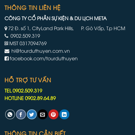
nhất
làm
THÔNG TIN LIÊN HỆ
của
việc
mình
trên
CÔNG TY CỔ PHẦN SỰ KIỆN & DU LỊCH META
tàu
du
72 Đ. số 1, CityLand Park Hills, P. Gò Vấp, T.p HCM
lịch
0902.509.319
lâu
hơn
MST 0317094769
do
hi@tourduthuyen.com.vn
chiến
tranh
facebook.com/tourduthuyen
Iran
HỖ TRỢ TƯ VẤN
TEL 0902.509.319
HOTLINE 0902.89.64.89
THÔNG TIN CẦN BIẾT