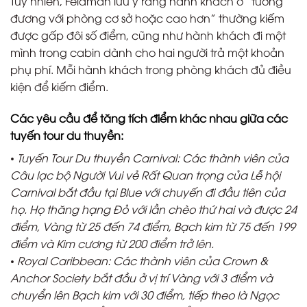
Tuy nhiên, Feldman lưu ý rằng hành khách ở “tương
đương với phòng cơ sở hoặc cao hơn” thường kiếm
được gấp đôi số điểm, cũng như hành khách đi một
mình trong cabin dành cho hai người trả một khoản
phụ phí. Mỗi hành khách trong phòng khách đủ điều
kiện để kiếm điểm.
Các yêu cầu để tăng tích điểm khác nhau giữa các
tuyến tour du thuyền:
• Tuyến Tour Du thuyền Carnival: Các thành viên của
Câu lạc bộ Người Vui vẻ Rất Quan trọng của Lễ hội
Carnival bắt đầu tại Blue với chuyến đi đầu tiên của
họ. Họ thăng hạng Đỏ với lần chèo thứ hai và được 24
điểm, Vàng từ 25 đến 74 điểm, Bạch kim từ 75 đến 199
điểm và Kim cương từ 200 điểm trở lên.
• Royal Caribbean: Các thành viên của Crown &
Anchor Society bắt đầu ở vị trí Vàng với 3 điểm và
chuyển lên Bạch kim với 30 điểm, tiếp theo là Ngọc