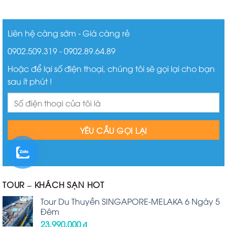
Liên hệ càng sớm - Giá càng rẻ
0902.509.319 - 0902.89.64.89
Hoặc để lại số điện thoại, chúng tôi sẽ gọi lại cho bạn
sau ít phút !
TOUR – KHÁCH SẠN HOT
Tour Du Thuyền SINGAPORE-MELAKA 6 Ngày 5
Đêm
23,990,000
₫