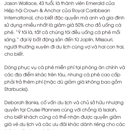
Jason Wallace, 43 tuổi, là thành viên Emerald của
Hiệp hội Crown & Anchor của Royal Caribbean
International, cho biết đặc quyền mà anh và gia đình
sử dụng nhiều nhất là giảm giá 50% cho đồ uống cà
phê. “Ý tôi là, tất cả chúng tôi đều uống cà phê mỗi
sáng,” đại lý bất động sản đến từ Joplin, Missouri,
người thường xuyên đi du lịch cùng vợ và hai con trai,
cho biết.
Dòng phục vụ cà phê miễn phí tại phòng ăn chính và
các địa điểm khác trên tàu, nhưng cà phê cao cấp
phải trả thêm phí (mặc dù giảm giá không bao gồm
Starbucks).
Deborah Banks, cố vấn du lịch và chủ sở hữu nhượng
quyền tại Cruise Planners cùng với chồng là Isaiah,
cho biết khách cũng có thể nhận được quyền giảm
giá vé du lịch và các ưu đãi khác dành riêng cho các