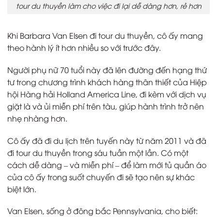
tour du thuyền làm cho việc đi lại dễ dàng hơn, rẻ hơn
Khi Barbara Van Elsen đi tour du thuyền, cô ấy mang
theo hành lý ít hơn nhiều so với trước đây.
Người phụ nữ 70 tuổi này đã lên đường đến hạng thứ
tư trong chương trình khách hàng thân thiết của Hiệp
hội Hàng hải Holland America Line, đi kèm với dịch vụ
giặt là và ủi miễn phí trên tàu, giúp hành trình trở nên
nhẹ nhàng hơn.
Cô ấy đã đi du lịch trên tuyến này từ năm 2011 và đã
đi tour du thuyền trong sáu tuần một lần. Có một
cách dễ dàng – và miễn phí – để làm mới tủ quần áo
của cô ấy trong suốt chuyến đi sẽ tạo nên sự khác
biệt lớn.
Van Elsen, sống ở đông bắc Pennsylvania, cho biết: