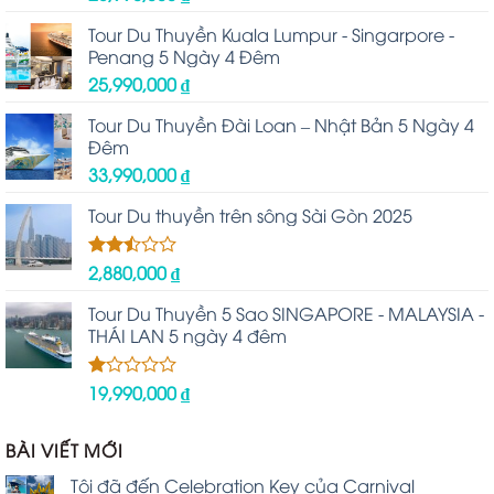
Tour Du Thuyền Kuala Lumpur - Singarpore -
Penang 5 Ngày 4 Đêm
25,990,000
₫
Tour Du Thuyền Đài Loan – Nhật Bản 5 Ngày 4
Đêm
33,990,000
₫
Tour Du thuyền trên sông Sài Gòn 2025
2,880,000
₫
Được
xếp
hạng
Tour Du Thuyền 5 Sao SINGAPORE - MALAYSIA -
2.48
THÁI LAN 5 ngày 4 đêm
5 sao
19,990,000
₫
Được
xếp
hạng
1.00
BÀI VIẾT MỚI
5
sao
Tôi đã đến Celebration Key của Carnival