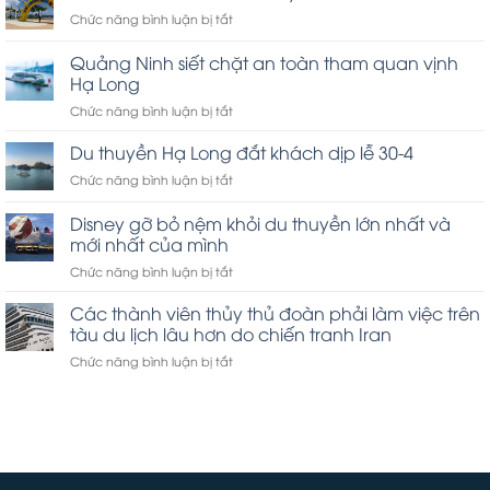
ở
Chức năng bình luận bị tắt
Tôi
đã
Quảng Ninh siết chặt an toàn tham quan vịnh
đến
Hạ Long
Celebration
ở
Chức năng bình luận bị tắt
Key
Quảng
của
Ninh
Carnival
Du thuyền Hạ Long đắt khách dịp lễ 30-4
siết
ở
Chức năng bình luận bị tắt
chặt
Du
an
thuyền
Disney gỡ bỏ nệm khỏi du thuyền lớn nhất và
toàn
Hạ
tham
mới nhất của mình
Long
quan
ở
Chức năng bình luận bị tắt
đắt
vịnh
Disney
khách
Hạ
gỡ
dịp
Các thành viên thủy thủ đoàn phải làm việc trên
Long
bỏ
lễ
tàu du lịch lâu hơn do chiến tranh Iran
nệm
30-
ở
Chức năng bình luận bị tắt
khỏi
4
Các
du
thành
thuyền
viên
lớn
thủy
nhất
thủ
và
đoàn
mới
phải