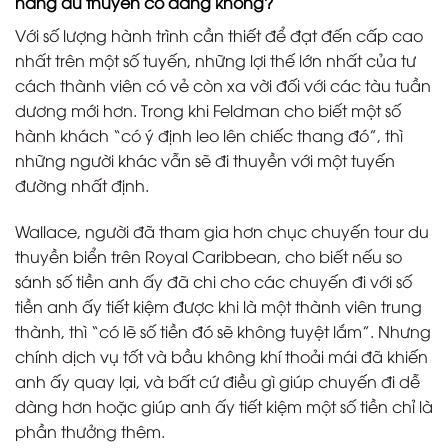
hãng du thuyền có đáng không?
Với số lượng hành trình cần thiết để đạt đến cấp cao
nhất trên một số tuyến, những lợi thế lớn nhất của tư
cách thành viên có vẻ còn xa vời đối với các tàu tuần
dương mới hơn. Trong khi Feldman cho biết một số
hành khách “có ý định leo lên chiếc thang đó”, thì
những người khác vẫn sẽ đi thuyền với một tuyến
đường nhất định.
Wallace, người đã tham gia hơn chục chuyến tour du
thuyền biển trên Royal Caribbean, cho biết nếu so
sánh số tiền anh ấy đã chi cho các chuyến đi với số
tiền anh ấy tiết kiệm được khi là một thành viên trung
thành, thì “có lẽ số tiền đó sẽ không tuyệt lắm”. Nhưng
chính dịch vụ tốt và bầu không khí thoải mái đã khiến
anh ấy quay lại, và bất cứ điều gì giúp chuyến đi dễ
dàng hơn hoặc giúp anh ấy tiết kiệm một số tiền chỉ là
phần thưởng thêm.