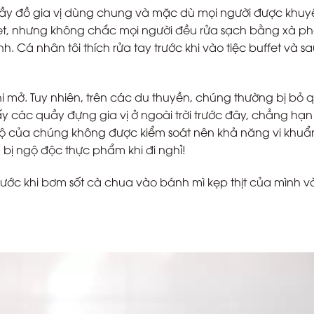
quầy đồ gia vị dùng chung và mặc dù mọi người được khuy
ffet, nhưng không chắc mọi người đều rửa sạch bằng xà p
. Cá nhân tôi thích rửa tay trước khi vào tiệc buffet và sa
hi mở. Tuy nhiên, trên các du thuyền, chúng thường bị bỏ 
hấy các quầy đựng gia vị ở ngoài trời trước đây, chẳng hạn
t độ của chúng không được kiểm soát nên khả năng vi khu
 bị ngộ độc thực phẩm khi đi nghỉ!
trước khi bơm sốt cà chua vào bánh mì kẹp thịt của mình v