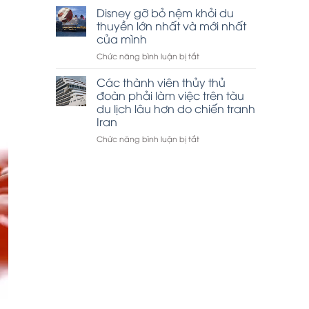
thuyền
Disney gỡ bỏ nệm khỏi du
tham
Hạ
quan
thuyền lớn nhất và mới nhất
Long
vịnh
của mình
đắt
Hạ
ở
Chức năng bình luận bị tắt
khách
Long
Disney
dịp
gỡ
lễ
Các thành viên thủy thủ
bỏ
30-
đoàn phải làm việc trên tàu
nệm
4
du lịch lâu hơn do chiến tranh
khỏi
Iran
du
thuyền
ở
Chức năng bình luận bị tắt
lớn
Các
nhất
thành
và
viên
mới
thủy
nhất
thủ
của
đoàn
mình
phải
làm
việc
trên
tàu
du
lịch
lâu