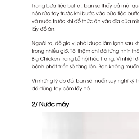
Trong bữa tiệc buffet, bạn sẽ thấy cả một 
nên rửa tay trước khi bước vào bữa tiệc bu
và nước trước khi đổ thức ăn vào đĩa của mình
lấy đồ ăn.
Ngoài ra, đồ gia vị phải được làm lạnh sau k
trong nhiều giờ. Tôi thậm chí đã từng nhìn t
Big Chicken trong Lễ hội hóa trang. Vì nhiệ
bệnh phát triển sẽ tăng lên. Bạn không muốn
Vì những lý do đó, bạn sẽ muốn suy nghĩ kỹ 
đó dùng tay cầm lấy nó.
2/ Nước máy