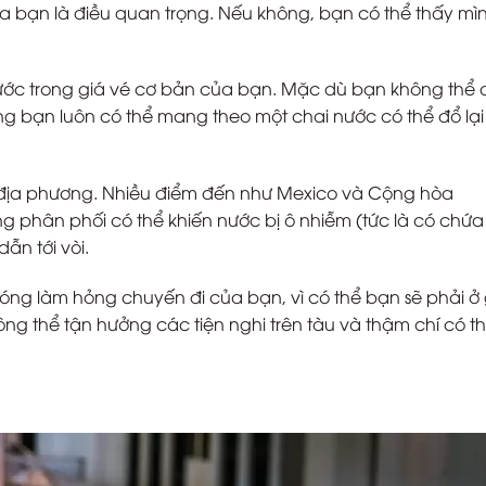
 bạn là điều quan trọng. Nếu không, bạn có thể thấy mìn
ớc trong giá vé cơ bản của bạn. Mặc dù bạn không thể d
ng bạn luôn có thể mang theo một chai nước có thể đổ lại
 địa phương. Nhiều điểm đến như Mexico và Cộng hòa
 phân phối có thể khiến nước bị ô nhiễm (tức là có chứa 
ẫn tới vòi.
óng làm hỏng chuyến đi của bạn, vì có thể bạn sẽ phải ở
ông thể tận hưởng các tiện nghi trên tàu và thậm chí có t