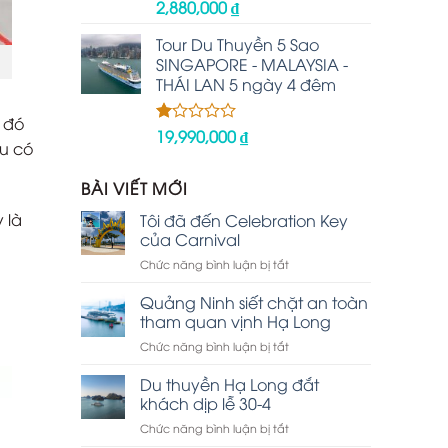
2,880,000
₫
Được
xếp
hạng
Tour Du Thuyền 5 Sao
2.48
SINGAPORE - MALAYSIA -
5 sao
THÁI LAN 5 ngày 4 đêm
 đó
19,990,000
₫
Được
u có
xếp
hạng
1.00
BÀI VIẾT MỚI
5
sao
 là
Tôi đã đến Celebration Key
của Carnival
ở
Chức năng bình luận bị tắt
Tôi
đã
Quảng Ninh siết chặt an toàn
đến
tham quan vịnh Hạ Long
Celebration
ở
Chức năng bình luận bị tắt
Key
Quảng
của
Ninh
Du thuyền Hạ Long đắt
Carnival
siết
khách dịp lễ 30-4
chặt
ở
Chức năng bình luận bị tắt
an
Du
toàn