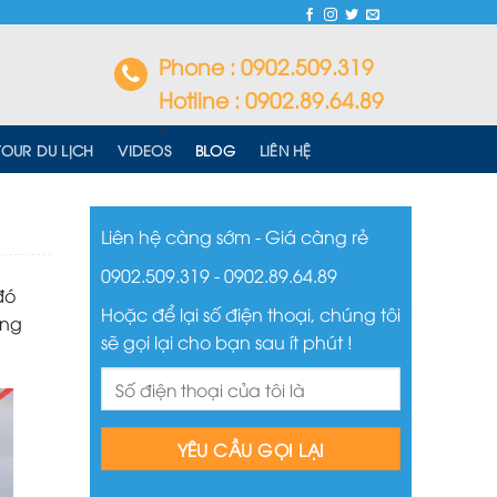
Phone : 0902.509.319
Hotline : 0902.89.64.89
<
TOUR DU LỊCH
VIDEOS
BLOG
LIÊN HỆ
Liên hệ càng sớm - Giá càng rẻ
0902.509.319 - 0902.89.64.89
đó
Hoặc để lại số điện thoại, chúng tôi
ang
sẽ gọi lại cho bạn sau ít phút !