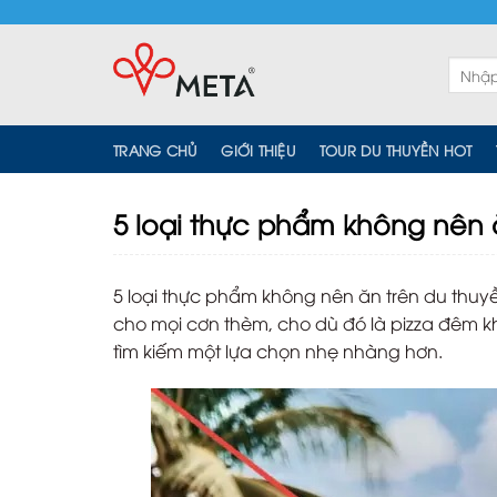
Skip
to
content
Tìm
kiếm:
TRANG CHỦ
GIỚI THIỆU
TOUR DU THUYỀN HOT
5 loại thực phẩm không nên 
5 loại thực phẩm không nên ăn trên du thuyề
cho mọi cơn thèm, cho dù đó là pizza đêm kh
tìm kiếm một lựa chọn nhẹ nhàng hơn.