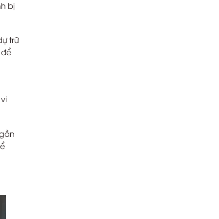
h bị
ự trữ
 để
vi
 gần
hể