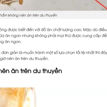
phẩm không nên ăn trên du thuyền
ng được biết đến với đồ ăn chất lượng cao. Mặc dù điều
bữa ăn ngon nhưng không phải mọi thứ được cung cấp đề
ng ăn ngon.
n giản là muốn tránh một số lựa chọn tồi tệ nhất thì đây
iờ nên ăn trên du thuyền.
nên ăn trên du thuyền