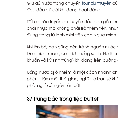
Giữ đủ nước trong chuyến
tour du thuyền
của
đau đầu dữ dội khi đang hoạt động.
Tất cả các tuyến du thuyền đều bao gồm nư
chai nhựa mà không phải trả thêm tiền, như
đựng trong tủ lạnh mini trên cabin của mình.
Khi lên bờ, bạn cũng nên tránh nguồn nước
Dominica không có nước uống sạch. Hệ thống
khuẩn và ký sinh trùng) khi đang trên đường d
Uống nước bị ô nhiễm là một cách nhanh ch
phòng tắm một thời gian, nghĩa là bạn sẽ kh
phải nghỉ cả ngày. lên bờ!
3/ Trứng bác trong tiệc buffet