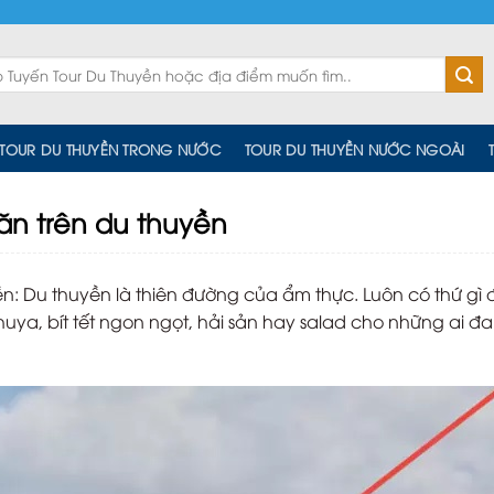
TOUR DU THUYỀN TRONG NƯỚC
TOUR DU THUYỀN NƯỚC NGOÀI
ăn trên du thuyền
n: Du thuyền là thiên đường của ẩm thực. Luôn có thứ gì 
uya, bít tết ngon ngọt, hải sản hay salad cho những ai đ