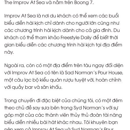
The Improv At Sea và nằm trên Boong 7.
Improv At Sea là nơi du khách có thể xem các buổi
biểu diễn hài kịch chỉ dành cho người lớn cũng như
các chương trình hài kịch dành cho cả gia đình. Du
khách có thể tham khảo Freestyle Daily để biết thời
gian biểu diễn các chương trình hài kịch tại địa điểm
này.
Ngoài ra, còn có một địa điểm trên tàu ngay đối diện
với Improv At Sea có tên là Sad Norman’s Pour House,
một câu lạc bộ kiểu quán rượu tuyệt vời, hoàn chỉnh
với quầy bar và sân khấu.
Trong chuyến đi đặc biệt của chúng tôi, có một đêm
theo chủ đề say sưa bên trong Syd Norman’s với sự
góp mặt của các thành viên thủy thủ đoàn tài năng
biểu diễn nhiều bài hát khác nhau. Tôi khuyên bạn
nên xem cả Improv At Sea và Syd Norman’s Pour