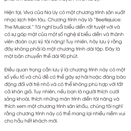
Hiện tại, Viva của Na Uy có một chương trình sản xuất
nhạc kịch trên tàu. Chương trình này là “Beetlejuice:
The Musical.” Tôi nghĩ buổi biểu diễn rất tuyệt vời và
có sự góp mặt của một số nghệ sĩ biểu diễn và thành
viên đoàn cực kỳ tài năng! Tuy nhiên, hãy lưu ý rằng
đây không phải là một chương trình dài tập. Đây là
một bản chuyển thể dài 90 phút.
Điều quan trọng cần lưu ý là chương trình này có một
số yếu tố và chủ đề có thể gây sợ hãi hoặc đáng báo
động đối với trẻ nhỏ và có thể không phù hợp với tất
cả khán giả. Tuy nhiên, nếu bạn là người thích cười
sảng khoái, thích những màn trình diễn tài năng và
thích xem một chương trình sân khấu, chúng tôi nghĩ
rằng chương trình này có thể mang lại nhiều niềm vui
cho hầu hết khách mời.