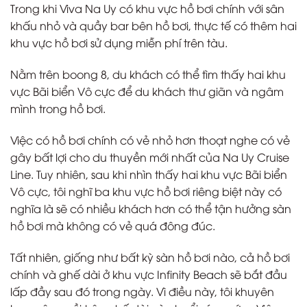
Trong khi Viva Na Uy có khu vực hồ bơi chính với sân
khấu nhỏ và quầy bar bên hồ bơi, thực tế có thêm hai
khu vực hồ bơi sử dụng miễn phí trên tàu.
Nằm trên boong 8, du khách có thể tìm thấy hai khu
vực Bãi biển Vô cực để du khách thư giãn và ngâm
mình trong hồ bơi.
Việc có hồ bơi chính có vẻ nhỏ hơn thoạt nghe có vẻ
gây bất lợi cho du thuyền mới nhất của Na Uy Cruise
Line. Tuy nhiên, sau khi nhìn thấy hai khu vực Bãi biển
Vô cực, tôi nghĩ ba khu vực hồ bơi riêng biệt này có
nghĩa là sẽ có nhiều khách hơn có thể tận hưởng sàn
hồ bơi mà không có vẻ quá đông đúc.
Tất nhiên, giống như bất kỳ sàn hồ bơi nào, cả hồ bơi
chính và ghế dài ở khu vực Infinity Beach sẽ bắt đầu
lấp đầy sau đó trong ngày. Vì điều này, tôi khuyên