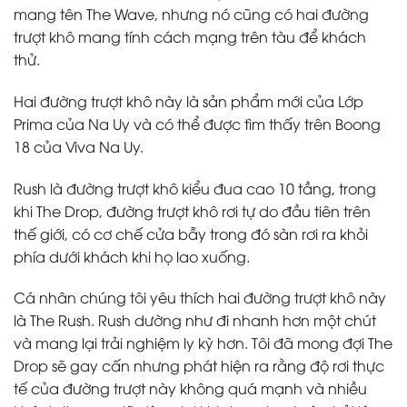
mang tên The Wave, nhưng nó cũng có hai đường
trượt khô mang tính cách mạng trên tàu để khách
thử.
Hai đường trượt khô này là sản phẩm mới của Lớp
Prima của Na Uy và có thể được tìm thấy trên Boong
18 của Viva Na Uy.
Rush là đường trượt khô kiểu đua cao 10 tầng, trong
khi The Drop, đường trượt khô rơi tự do đầu tiên trên
thế giới, có cơ chế cửa bẫy trong đó sàn rơi ra khỏi
phía dưới khách khi họ lao xuống.
Cá nhân chúng tôi yêu thích hai đường trượt khô này
là The Rush. Rush dường như đi nhanh hơn một chút
và mang lại trải nghiệm ly kỳ hơn. Tôi đã mong đợi The
Drop sẽ gay cấn nhưng phát hiện ra rằng độ rơi thực
tế của đường trượt này không quá mạnh và nhiều