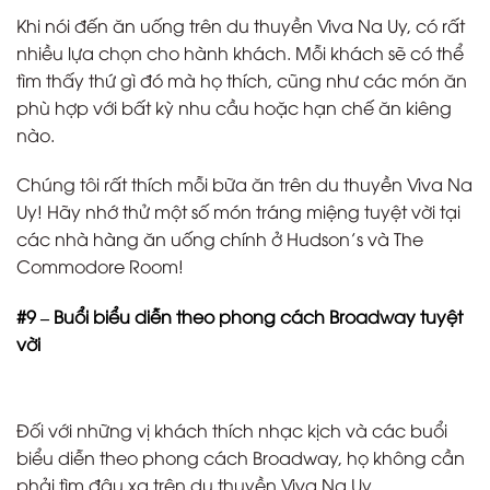
Khi nói đến ăn uống trên du thuyền Viva Na Uy, có rất
nhiều lựa chọn cho hành khách. Mỗi khách sẽ có thể
tìm thấy thứ gì đó mà họ thích, cũng như các món ăn
phù hợp với bất kỳ nhu cầu hoặc hạn chế ăn kiêng
nào.
Chúng tôi rất thích mỗi bữa ăn trên du thuyền Viva Na
Uy! Hãy nhớ thử một số món tráng miệng tuyệt vời tại
các nhà hàng ăn uống chính ở Hudson’s và The
Commodore Room!
#9 – Buổi biểu diễn theo phong cách Broadway tuyệt
vời
Đối với những vị khách thích nhạc kịch và các buổi
biểu diễn theo phong cách Broadway, họ không cần
phải tìm đâu xa trên du thuyền Viva Na Uy.