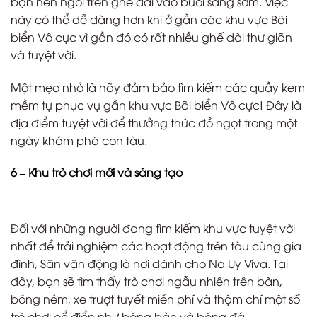
bạn nên ngồi trên ghế dài vào buổi sáng sớm. Việc
này có thể dễ dàng hơn khi ở gần các khu vực Bãi
biển Vô cực vì gần đó có rất nhiều ghế dài thư giãn
và tuyệt vời.
Một mẹo nhỏ là hãy đảm bảo tìm kiếm các quầy kem
mềm tự phục vụ gần khu vực Bãi biển Vô cực! Đây là
địa điểm tuyệt vời để thưởng thức đồ ngọt trong một
ngày khám phá con tàu.
6 – Khu trò chơi mới và sáng tạo
Đối với những người đang tìm kiếm khu vực tuyệt vời
nhất để trải nghiệm các hoạt động trên tàu cùng gia
đình, Sân vận động là nơi dành cho Na Uy Viva. Tại
đây, bạn sẽ tìm thấy trò chơi ngẫu nhiên trên bàn,
bóng ném, xe trượt tuyết miễn phí và thậm chí một số
trò chơi cổ điển như bóng bàn và bóng đá.