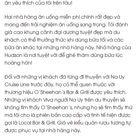
ăn yêu thích của tôi trên tàu!
Hai nhà hàng ăn uống miễn phí chính rất đẹp và
mang đến trải nghiệm ăn uống sang trọng. Tôi đánh
giá cao khung cảnh đại dương tuyệt đẹp mà du
khách có thể thưởng thức khi dùng bữa tối và các
bữa ăn khác tại những nhà hàng này. Nhà hàng của
Hudson là nơi tuyệt vời để ghé thăm dùng bữa lúc
hoàng hôn!
Đối với những vị khách đã từng đi thuyền với Na Uy
Cruise Line trước đây, họ có thể quen thuộc với
thương hiệu O’Sheehan’s Bar & Grill được yêu thích.
Những vị khách Viva người Na Uy trên du thuyền sẽ
không tìm thấy O’Sheehan’s, nhưng họ sẽ tìm thấy thứ
mà tôi cho là phiên bản cao cấp và tinh tế hiện được
gọi là Local Bar & Grill. Giá vé kiểu quán rượu tương tự
được phục vụ tại nhà hàng này.