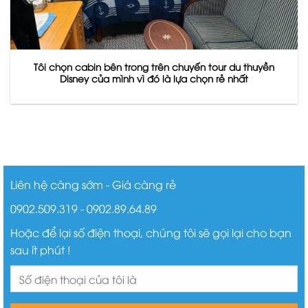
Tôi chọn cabin bên trong trên chuyến tour du thuyền
Disney của mình vì đó là lựa chọn rẻ nhất
Liên hệ càng sớm - Giá càng rẻ
0902.509.319 - 0902.89.64.89
Hoặc để lại số điện thoại, chúng tôi sẽ gọi lại cho bạn
sau ít phút !