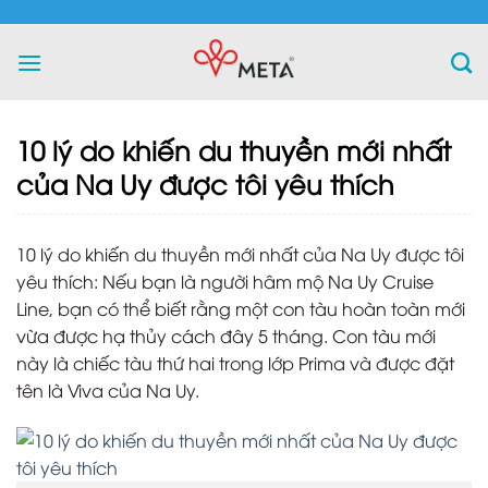
Skip
to
content
10 lý do khiến du thuyền mới nhất
của Na Uy được tôi yêu thích
10 lý do khiến du thuyền mới nhất của Na Uy được tôi
yêu thích: Nếu bạn là người hâm mộ Na Uy Cruise
Line, bạn có thể biết rằng một con tàu hoàn toàn mới
vừa được hạ thủy cách đây 5 tháng. Con tàu mới
này là chiếc tàu thứ hai trong lớp Prima và được đặt
tên là Viva của Na Uy.