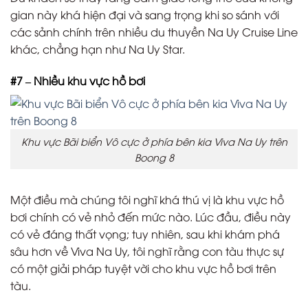
gian này khá hiện đại và sang trọng khi so sánh với
các sảnh chính trên nhiều du thuyền Na Uy Cruise Line
khác, chẳng hạn như Na Uy Star.
#7 – Nhiều khu vực hồ bơi
Khu vực Bãi biển Vô cực ở phía bên kia Viva Na Uy trên
Boong 8
Một điều mà chúng tôi nghĩ khá thú vị là khu vực hồ
bơi chính có vẻ nhỏ đến mức nào. Lúc đầu, điều này
có vẻ đáng thất vọng; tuy nhiên, sau khi khám phá
sâu hơn về Viva Na Uy, tôi nghĩ rằng con tàu thực sự
có một giải pháp tuyệt vời cho khu vực hồ bơi trên
tàu.