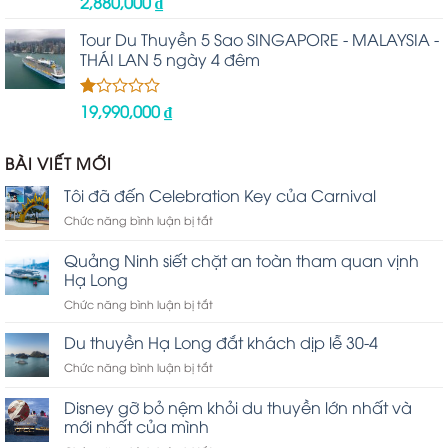
2,880,000
₫
Được
xếp
hạng
Tour Du Thuyền 5 Sao SINGAPORE - MALAYSIA -
2.48
THÁI LAN 5 ngày 4 đêm
5 sao
19,990,000
₫
Được
xếp
hạng
1.00
BÀI VIẾT MỚI
5
sao
Tôi đã đến Celebration Key của Carnival
ở
Chức năng bình luận bị tắt
Tôi
đã
Quảng Ninh siết chặt an toàn tham quan vịnh
đến
Hạ Long
Celebration
ở
Chức năng bình luận bị tắt
Key
Quảng
của
Ninh
Carnival
Du thuyền Hạ Long đắt khách dịp lễ 30-4
siết
ở
Chức năng bình luận bị tắt
chặt
Du
an
thuyền
Disney gỡ bỏ nệm khỏi du thuyền lớn nhất và
toàn
Hạ
tham
mới nhất của mình
Long
quan