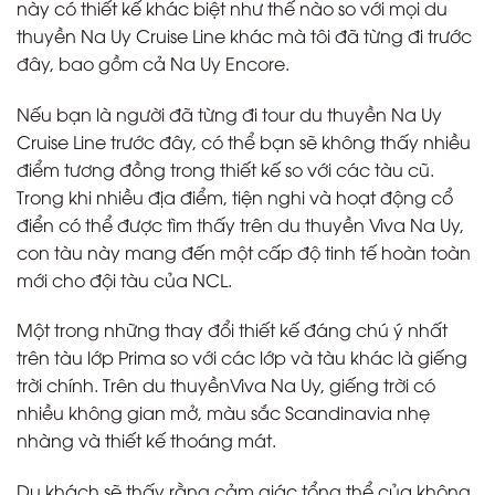
này có thiết kế khác biệt như thế nào so với mọi du
thuyền Na Uy Cruise Line khác mà tôi đã từng đi trước
đây, bao gồm cả Na Uy Encore.
Nếu bạn là người đã từng đi tour du thuyền Na Uy
Cruise Line trước đây, có thể bạn sẽ không thấy nhiều
điểm tương đồng trong thiết kế so với các tàu cũ.
Trong khi nhiều địa điểm, tiện nghi và hoạt động cổ
điển có thể được tìm thấy trên du thuyền Viva Na Uy,
con tàu này mang đến một cấp độ tinh tế hoàn toàn
mới cho đội tàu của NCL.
Một trong những thay đổi thiết kế đáng chú ý nhất
trên tàu lớp Prima so với các lớp và tàu khác là giếng
trời chính. Trên du thuyềnViva Na Uy, giếng trời có
nhiều không gian mở, màu sắc Scandinavia nhẹ
nhàng và thiết kế thoáng mát.
Du khách sẽ thấy rằng cảm giác tổng thể của không