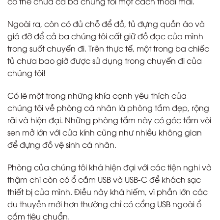
có thể chứa cả ba chúng tôi một cách thoải mái.
Ngoài ra, còn có đủ chỗ để đồ, tủ đựng quần áo và
giá đỡ để cả ba chúng tôi cất giữ đồ đạc của mình
trong suốt chuyến đi. Trên thực tế, một trong ba chiếc
tủ chưa bao giờ được sử dụng trong chuyến đi của
chúng tôi!
Có lẽ một trong những khía cạnh yêu thích của
chúng tôi về phòng cá nhân là phòng tắm đẹp, rộng
rãi và hiện đại. Những phòng tắm này có góc tắm vòi
sen mở lớn với cửa kính cũng như nhiều không gian
để đựng đồ vệ sinh cá nhân.
Phòng của chúng tôi khá hiện đại với các tiện nghi và
thậm chí còn có ổ cắm USB và USB-C để khách sạc
thiết bị của mình. Điều này khá hiếm, vì phần lớn các
du thuyền mới hơn thường chỉ có cổng USB ngoài ổ
cắm tiêu chuẩn.