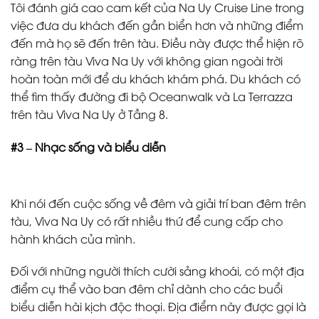
Tôi đánh giá cao cam kết của Na Uy Cruise Line trong
việc đưa du khách đến gần biển hơn và những điểm
đến mà họ sẽ đến trên tàu. Điều này được thể hiện rõ
ràng trên tàu Viva Na Uy với không gian ngoài trời
hoàn toàn mới để du khách khám phá. Du khách có
thể tìm thấy đường đi bộ Oceanwalk và La Terrazza
trên tàu Viva Na Uy ở Tầng 8.
#3 – Nhạc sống và biểu diễn
Khi nói đến cuộc sống về đêm và giải trí ban đêm trên
tàu, Viva Na Uy có rất nhiều thứ để cung cấp cho
hành khách của mình.
Đối với những người thích cười sảng khoái, có một địa
điểm cụ thể vào ban đêm chỉ dành cho các buổi
biểu diễn hài kịch độc thoại. Địa điểm này được gọi là