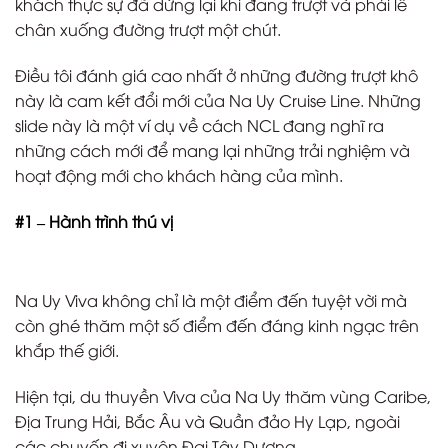
khách thực sự đã dừng lại khi đang trượt và phải lê
chân xuống đường trượt một chút.
Điều tôi đánh giá cao nhất ở những đường trượt khô
này là cam kết đổi mới của Na Uy Cruise Line. Những
slide này là một ví dụ về cách NCL đang nghĩ ra
những cách mới để mang lại những trải nghiệm và
hoạt động mới cho khách hàng của mình.
#1 – Hành trình thú vị
Na Uy Viva không chỉ là một điểm đến tuyệt vời mà
còn ghé thăm một số điểm đến đáng kinh ngạc trên
khắp thế giới.
Hiện tại, du thuyền Viva của Na Uy thăm vùng Caribe,
Địa Trung Hải, Bắc Âu và Quần đảo Hy Lạp, ngoài
các chuyến đi xuyên Đại Tây Dương.