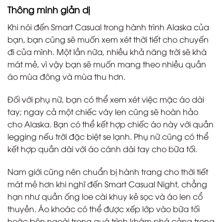
Thông minh giản dị
Khi nói đến Smart Casual trong hành trình Alaska của
bạn, bạn cũng sẽ muốn xem xét thời tiết cho chuyến
đi của mình. Một lần nữa, nhiều khả năng trời sẽ khá
mát mẻ, vì vậy bạn sẽ muốn mang theo nhiều quần
áo mùa đông và mùa thu hơn.
Đối với phụ nữ, bạn có thể xem xét việc mặc áo dài
tay; ngay cả một chiếc váy len cũng sẽ hoàn hảo
cho Alaska. Bạn có thể kết hợp chiếc áo này với quần
legging nếu trời đặc biệt se lạnh. Phụ nữ cũng có thể
kết hợp quần dài với áo cánh dài tay cho bữa tối.
Nam giới cũng nên chuẩn bị hành trang cho thời tiết
mát mẻ hơn khi nghĩ đến Smart Casual Night, chẳng
hạn như quần ống loe cài khuy kẻ sọc và áo len cổ
thuyền. Áo khoác có thể được xếp lớp vào bữa tối
hoặc bên ngoài trong quá trình khám phá cảng trong