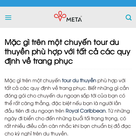
Skip
to
content
Mặc gì trên một chuyến tour du
thuyền phù hợp với tất cả các quy
định về trang phục
Mặc gì trên một chuyến
tour du thuyền
phù hợp với
tất cả các quy định về trang phục. Biết những gì cần
đóng gói cho chuyến du ngoạn sắp tới của bạn có
thể rất căng thẳng, đặc biệt nếu bạn là người lần
đầu tiên đi du ngoạn trên
Royal Caribbean
. Từ những
ngày đi biển cho đến những buổi tối trang trọng, có
rất nhiều điều cần cân nhắc khi bạn chuẩn bị đồ đạc
cho kỳ nghỉ trên du thuyền.