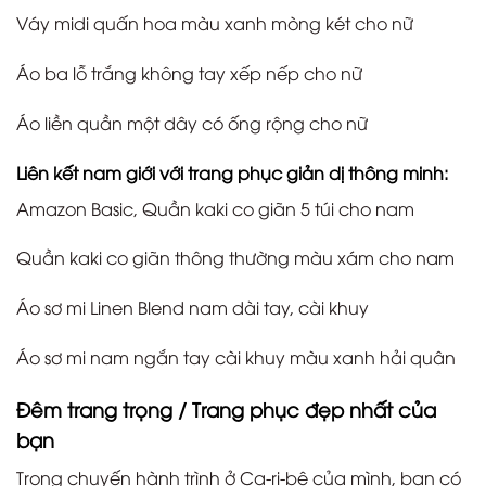
Váy midi quấn hoa màu xanh mòng két cho nữ
Áo ba lỗ trắng không tay xếp nếp cho nữ
Áo liền quần một dây có ống rộng cho nữ
Liên kết nam giới với trang phục giản dị thông minh:
Amazon Basic, Quần kaki co giãn 5 túi cho nam
Quần kaki co giãn thông thường màu xám cho nam
Áo sơ mi Linen Blend nam dài tay, cài khuy
Áo sơ mi nam ngắn tay cài khuy màu xanh hải quân
Đêm trang trọng / Trang phục đẹp nhất của
bạn
Trong chuyến hành trình ở Ca-ri-bê của mình, bạn có