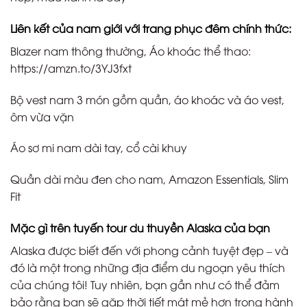
Liên kết của nam giới với trang phục đêm chính thức:
Blazer nam thông thường, Áo khoác thể thao:
https://amzn.to/3YJ3fxt
Bộ vest nam 3 món gồm quần, áo khoác và áo vest,
ôm vừa vặn
Áo sơ mi nam dài tay, cổ cài khuy
Quần dài màu đen cho nam, Amazon Essentials, Slim
Fit
Mặc gì trên tuyến tour du thuyền Alaska của bạn
Alaska được biết đến với phong cảnh tuyệt đẹp – và
đó là một trong những địa điểm du ngoạn yêu thích
của chúng tôi! Tuy nhiên, bạn gần như có thể đảm
bảo rằng bạn sẽ gặp thời tiết mát mẻ hơn trong hành