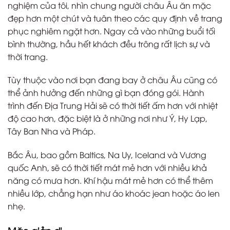
nghiệm của tôi, nhìn chung người châu Âu ăn mặc
đẹp hơn một chút và tuân theo các quy định về trang
phục nghiêm ngặt hơn. Ngay cả vào những buổi tối
bình thường, hầu hết khách đều trông rất lịch sự và
thời trang.
Tùy thuộc vào nơi bạn đang bay ở châu Âu cũng có
thể ảnh hưởng đến những gì bạn đóng gói. Hành
trình đến Địa Trung Hải sẽ có thời tiết ấm hơn với nhiệt
độ cao hơn, đặc biệt là ở những nơi như Ý, Hy Lạp,
Tây Ban Nha và Pháp.
Bắc Âu, bao gồm Baltics, Na Uy, Iceland và Vương
quốc Anh, sẽ có thời tiết mát mẻ hơn với nhiều khả
năng có mưa hơn. Khí hậu mát mẻ hơn có thể thêm
nhiều lớp, chẳng hạn như áo khoác jean hoặc áo len
nhẹ.