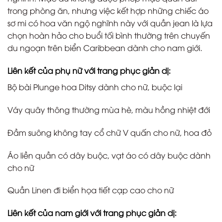
trong phòng ăn, nhưng việc kết hợp những chiếc áo
sơ mi có hoa văn ngộ nghĩnh này với quần jean là lựa
chọn hoàn hảo cho buổi tối bình thường trên chuyến
du ngoạn trên biển Caribbean dành cho nam giới.
Liên kết của phụ nữ với trang phục giản dị:
Bộ bài Plunge hoa Ditsy dành cho nữ, buộc lại
Váy quây thông thường mùa hè, màu hồng nhiệt đới
Đầm suông không tay cổ chữ V quấn cho nữ, hoa đỏ
Áo liền quần có dây buộc, vạt áo có dây buộc dành
cho nữ
Quần Linen đi biển họa tiết cạp cao cho nữ
Liên kết của nam giới với trang phục giản dị: