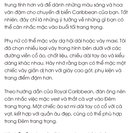
trung tính hơn và để dành những màu sáng và hoa
văn đậm cho chuyến đi biển Caribbean của bạn. Tất
nhiên, đây chỉ là những ý tưởng về những gì bạn có
thể cân nhắc mặc vào buổi tối trang trọng.
Phụ nữ có thể mặc váy dạ hội dài hoặc váy maxi. Tôi
đã chọn nhiều loại váy trong hình bên dưới với các
đường viền cổ áo, chất liệu, chiều dài tay áo và kiểu
dáng khác nhau. Hãy nhớ rằng bạn có thể mặc một
chiếc váy giản dị hơn với giày cao gót, phụ kiện và
trang điểm đậm hơn.
Theo hướng dẫn của Royal Caribbean, đàn ông nên
cân nhắc việc mặc vest và thắt cà vạt vào Đêm
trang trọng. Một chiếc áo sơ mi dài tay có cổ với cà
vạt, kết hợp với quần âu đẹp, cũng có thể phù hợp
trong Đêm trang trọng.