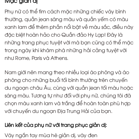
Mặc giản dị
Phụ nữ có thể tìm cách mặc những chiếc váy bình
thường, quần jean sáng màu và quần yếm có màu
xanh lam để thêm phần nổi bật về màu sắc, điều này
đặc biệt hoàn hảo cho Quần đảo Hy Lạp! Đây là
những trang phục tuyệt vời mà bạn cũng có thể mặc
trong ngày khi khám phá những hải cảng tuyệt vời
như Rome, Paris và Athens.
Nam giới nên mang theo nhiều loại áo phông và áo
phông cho những buổi tối bình thường trên chuyến
du ngoạn châu Âu, cùng với quần jean tối màu hoặc
sáng màu. Tương tự như đối với phụ nữ, chúng tôi đã
chọn màu xanh lam và trắng để hoàn toàn phù hợp
với chuyến du ngoạn Địa Trung Hải của bạn.
Liên kết của phụ nữ với trang phục giản dị:
Váy ngắn tay mùa hè giản dị, váy đen