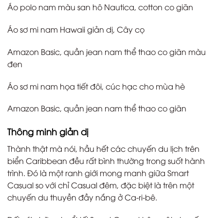
Áo polo nam màu san hô Nautica, cotton co giãn
Áo sơ mi nam Hawaii giản dị, Cây cọ
Amazon Basic, quần jean nam thể thao co giãn màu
đen
Áo sơ mi nam họa tiết đôi, cúc hạc cho mùa hè
Amazon Basic, quần jean nam thể thao co giãn
Thông minh giản dị
Thành thật mà nói, hầu hết các chuyến du lịch trên
biển Caribbean đều rất bình thường trong suốt hành
trình. Đó là một ranh giới mong manh giữa Smart
Casual so với chỉ Casual đêm, đặc biệt là trên một
chuyến du thuyền đầy nắng ở Ca-ri-bê.