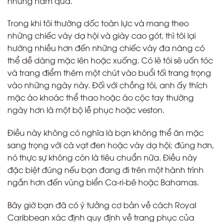
những năm qua.
Trong khi tôi thường dốc toàn lực và mang theo
những chiếc váy dạ hội và giày cao gót, thì tôi lại
hướng nhiều hơn đến những chiếc váy đa năng có
thể dễ dàng mặc lên hoặc xuống. Có lẽ tôi sẽ uốn tóc
và trang điểm thêm một chút vào buổi tối trang trọng
vào những ngày này. Đối với chồng tôi, anh ấy thích
mặc áo khoác thể thao hoặc áo cộc tay thường
ngày hơn là một bộ lễ phục hoặc veston.
Điều này không có nghĩa là bạn không thể ăn mặc
sang trọng với cà vạt đen hoặc váy dạ hội; đúng hơn,
nó thực sự không còn là tiêu chuẩn nữa. Điều này
đặc biệt đúng nếu bạn đang đi trên một hành trình
ngắn hơn đến vùng biển Ca-ri-bê hoặc Bahamas.
Bây giờ bạn đã có ý tưởng cơ bản về cách Royal
Caribbean xác định quy định về trang phục của