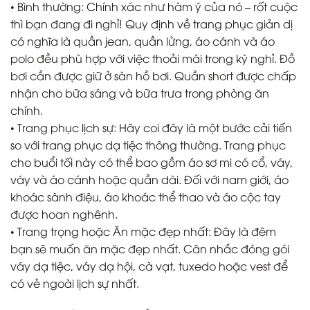
• Bình thường: Chính xác như hàm ý của nó – rốt cuộc
thì bạn đang đi nghỉ! Quy định về trang phục giản dị
có nghĩa là quần jean, quần lửng, áo cánh và áo
polo đều phù hợp với việc thoải mái trong kỳ nghỉ. Đồ
bơi cần được giữ ở sàn hồ bơi. Quần short được chấp
nhận cho bữa sáng và bữa trưa trong phòng ăn
chính.
• Trang phục lịch sự: Hãy coi đây là một bước cải tiến
so với trang phục dạ tiệc thông thường. Trang phục
cho buổi tối này có thể bao gồm áo sơ mi có cổ, váy,
váy và áo cánh hoặc quần dài. Đối với nam giới, áo
khoác sành điệu, áo khoác thể thao và áo cộc tay
được hoan nghênh.
• Trang trọng hoặc Ăn mặc đẹp nhất: Đây là đêm
bạn sẽ muốn ăn mặc đẹp nhất. Cân nhắc đóng gói
váy dạ tiệc, váy dạ hội, cà vạt, tuxedo hoặc vest để
có vẻ ngoài lịch sự nhất.