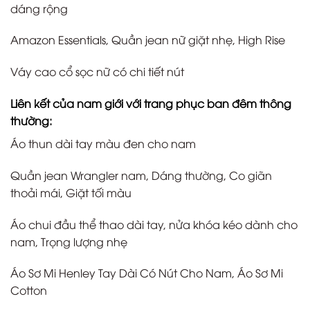
dáng rộng
Amazon Essentials, Quần jean nữ giặt nhẹ, High Rise
Váy cao cổ sọc nữ có chi tiết nút
Liên kết của nam giới với trang phục ban đêm thông
thường:
Áo thun dài tay màu đen cho nam
Quần jean Wrangler nam, Dáng thường, Co giãn
thoải mái, Giặt tối màu
Áo chui đầu thể thao dài tay, nửa khóa kéo dành cho
nam, Trọng lượng nhẹ
Áo Sơ Mi Henley Tay Dài Có Nút Cho Nam, Áo Sơ Mi
Cotton