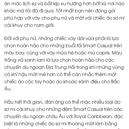
ăn mặc lịch sự và bắt kịp xu hướng hơn bất kỳ nơi nào
khác mà tôi đã đi qua. Tốt nhất bạn nên đóng gói
phù hợp với váy cho phụ nữ và một vài chiếc áo sơ mi
cài khuy cho nam giới.
Đối với phụ nữ, những chiếc váy dài vừa phải là lựa
chọn hoàn hảo cho những buổi tối Smart Casual trên
máy bay, cùng với váy mùa hè hoặc mũ capris. Màu
trắng và xanh lam là lựa chọn hoàn hảo cho các
chuyến du ngoạn Địa Trung Hải trong khi những vùng
có khí hậu mát mẻ hơn có thể cân nhắc thêm một
chiếc áo cộc tay hoặc áo khoác sành điệu cho Bắc
Âu.
Hầu hết thời gian, đàn ông có thể mặc nhiều loại áo
sơ mi cài khuy cho những đêm Smart Casual trên các
chuyến du ngoạn châu Âu với Royal Caribbean, đặc
biệt là những chiếc áo sơ mi thoáng mát làm bằng