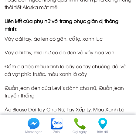
thời tiết Alaska mát mẻ.
Liên kết của phụ nữ với trang phục giản dị thông
minh:
Váy dài tay, áo len có gân, cổ lọ, xanh lục
Váy dài tay, midi nữ có áo đen và váy hoa văn
Đầm dạ tiệc màu xanh lá cây có tay chuông dài và
cà vạt phía trước, màu xanh lá cây
Quần jean đen của Levi’s dành cho nữ, Quần jean
truyền thống
Áo Blouse Dài Tay Cho Nữ, Tay Xếp Ly, Màu Xanh Lá
Cây Xô Thơm
Liên kết nam giới với trang phục giản dị thông minh:
Messenger
Zalo
Gọi ngay
Bản đồ