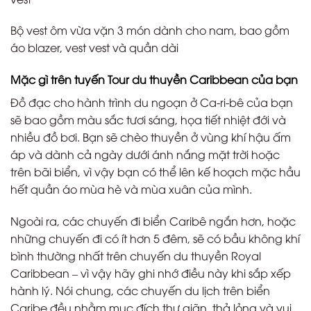
Bộ vest ôm vừa vặn 3 món dành cho nam, bao gồm
áo blazer, vest vest và quần dài
Mặc gì trên tuyến Tour du thuyền Caribbean của bạn
Đồ đạc cho hành trình du ngoạn ở Ca-ri-bê của bạn
sẽ bao gồm màu sắc tươi sáng, họa tiết nhiệt đới và
nhiều đồ bơi. Bạn sẽ chèo thuyền ở vùng khí hậu ấm
áp và dành cả ngày dưới ánh nắng mặt trời hoặc
trên bãi biển, vì vậy bạn có thể lên kế hoạch mặc hầu
hết quần áo mùa hè và mùa xuân của mình.
Ngoài ra, các chuyến đi biển Caribê ngắn hơn, hoặc
những chuyến đi có ít hơn 5 đêm, sẽ có bầu không khí
bình thường nhất trên chuyến du thuyền Royal
Caribbean – vì vậy hãy ghi nhớ điều này khi sắp xếp
hành lý. Nói chung, các chuyến du lịch trên biển
Caribe đều nhằm mục đích thư giãn, thả lỏng và vui