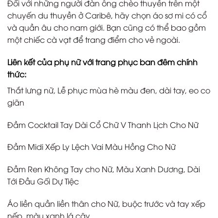
Đối với những người đàn ông chèo thuyền trên một
chuyến du thuyền ở Caribê, hãy chọn áo sơ mi có cổ
và quần âu cho nam giới. Bạn cũng có thể bao gồm
một chiếc cà vạt để trang điểm cho vẻ ngoài.
Liên kết của phụ nữ với trang phục ban đêm chính
thức:
Thắt lưng nữ, Lễ phục mùa hè màu đen, dài tay, eo co
giãn
Đầm Cocktail Tay Dài Cổ Chữ V Thanh Lịch Cho Nữ
Đầm Midi Xếp Ly Lệch Vai Màu Hồng Cho Nữ
Đầm Ren Không Tay cho Nữ, Màu Xanh Dương, Dài
Tới Đầu Gối Dự Tiệc
Áo liền quần liền thân cho Nữ, buộc trước và tay xếp
nếp, màu xanh lá cây