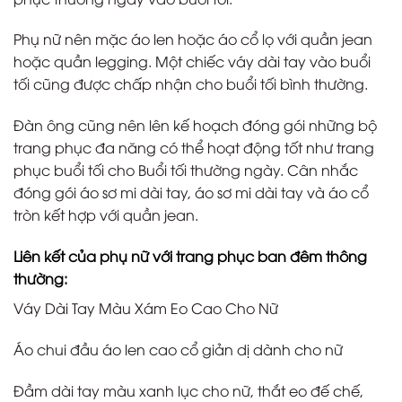
Phụ nữ nên mặc áo len hoặc áo cổ lọ với quần jean
hoặc quần legging. Một chiếc váy dài tay vào buổi
tối cũng được chấp nhận cho buổi tối bình thường.
Đàn ông cũng nên lên kế hoạch đóng gói những bộ
trang phục đa năng có thể hoạt động tốt như trang
phục buổi tối cho Buổi tối thường ngày. Cân nhắc
đóng gói áo sơ mi dài tay, áo sơ mi dài tay và áo cổ
tròn kết hợp với quần jean.
Liên kết của phụ nữ với trang phục ban đêm thông
thường:
Váy Dài Tay Màu Xám Eo Cao Cho Nữ
Áo chui đầu áo len cao cổ giản dị dành cho nữ
Đầm dài tay màu xanh lục cho nữ, thắt eo đế chế,