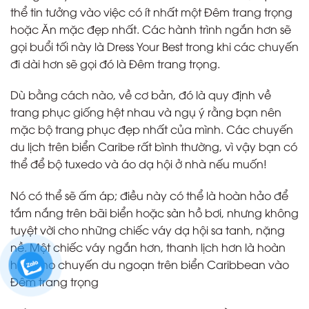
thể tin tưởng vào việc có ít nhất một Đêm trang trọng
hoặc Ăn mặc đẹp nhất. Các hành trình ngắn hơn sẽ
gọi buổi tối này là Dress Your Best trong khi các chuyến
đi dài hơn sẽ gọi đó là Đêm trang trọng.
Dù bằng cách nào, về cơ bản, đó là quy định về
trang phục giống hệt nhau và ngụ ý rằng bạn nên
mặc bộ trang phục đẹp nhất của mình. Các chuyến
du lịch trên biển Caribe rất bình thường, vì vậy bạn có
thể để bộ tuxedo và áo dạ hội ở nhà nếu muốn!
Nó có thể sẽ ấm áp; điều này có thể là hoàn hảo để
tắm nắng trên bãi biển hoặc sàn hồ bơi, nhưng không
tuyệt vời cho những chiếc váy dạ hội sa tanh, nặng
nề. Một chiếc váy ngắn hơn, thanh lịch hơn là hoàn
hảo cho chuyến du ngoạn trên biển Caribbean vào
Đêm trang trọng