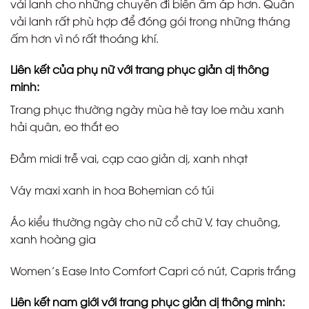
vải lanh cho những chuyến đi biển ấm áp hơn. Quần
vải lanh rất phù hợp để đóng gói trong những tháng
ấm hơn vì nó rất thoáng khí.
Liên kết của phụ nữ với trang phục giản dị thông
minh:
Trang phục thường ngày mùa hè tay loe màu xanh
hải quân, eo thắt eo
Đầm midi trễ vai, cạp cao giản dị, xanh nhạt
Váy maxi xanh in hoa Bohemian có túi
Áo kiểu thường ngày cho nữ cổ chữ V, tay chuông,
xanh hoàng gia
Women’s Ease Into Comfort Capri có nút, Capris trắng
Liên kết nam giới với trang phục giản dị thông minh: