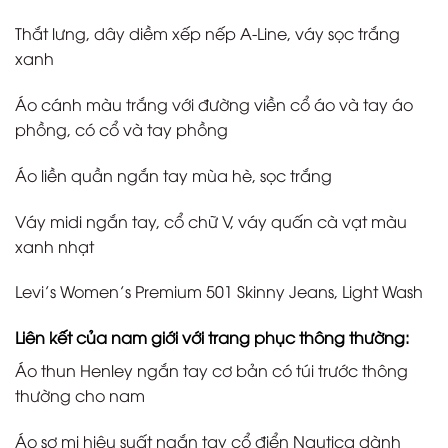
Thắt lưng, dây diềm xếp nếp A-Line, váy sọc trắng
xanh
Áo cánh màu trắng với đường viền cổ áo và tay áo
phồng, có cổ và tay phồng
Áo liền quần ngắn tay mùa hè, sọc trắng
Váy midi ngắn tay, cổ chữ V, váy quấn cà vạt màu
xanh nhạt
Levi’s Women’s Premium 501 Skinny Jeans, Light Wash
Liên kết của nam giới với trang phục thông thường:
Áo thun Henley ngắn tay cơ bản có túi trước thông
thường cho nam
Áo sơ mi hiệu suất ngắn tay cổ điển Nautica dành