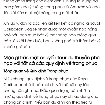
tưởng dành riêng cho điểm đến. Chúng tôi cũng đã
bao gồm các ý tưởng trang phục từ Amazon với các
liên kết đến mọi mặt hàng trong mỗi phần.
Xin lưu ý, đây là các liên kết liên kết, có nghĩa là Royal
Caribbean Blog sẽ nhận được một khoản hoa hồng
nhỏ nếu bạn mua bất kỳ mặt hàng nào thông qua
các liên kết bên dưới, bạn không phải trả thêm bất kỳ
khoản phí nào.
Mặc gì trên một chuyến tour du thuyền phù
hợp với tất cả các quy định về trang phục
Tổng quan về Quy định Trang phục
Nhìn chung, quy định về trang phục của Royal
Caribbean khá thoải mái chỉ với một số quy tắc
chung cần ghi nhớ. Điều quan trọng cần nhớ là
những quy định về trang phục này chỉ áp dụng cho
phòng ăn chính. Nếu bạn dự định ăn theo tiệc tự