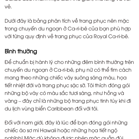
vẻ.
Dưới đây là bảng phân tích về trang phục nên mặc
trong chuyến du ngoạn ở Ca-ri-bê của bạn phù hợp
với từng quy định về trang phục của Royal Ca-ri-bê.
Bình thường
Để chuẩn bị hành lý cho những đêm bình thường trên
chuyến du ngoạn ở Ca-ri-bê, phụ nữ có thể tìm cách
mang theo những chiếc váy suông sáng màu, họa
tiết nhiệt đới và trang phục sặc sỡ. Tôi thích đóng gói
những bộ váy có màu sắc tươi sáng, như hồng và
vàng – đây chỉ là những bộ trang phục tinh túy khi đi
du lịch vùng biển Caribbean đối với tôi.
Đối với nam giới, đây là lúc để bạn đóng gói những
chiếc áo sơ mi Hawaii hoặc những họa tiết ngộ
nghĩnh! Mặc dù không được phép mặc quần đùi