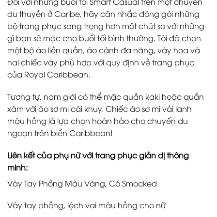
Đối với những buổi tối Smart Casual trên một chuyến
du thuyền ở Caribe, hãy cân nhắc đóng gói những
bộ trang phục sang trọng hơn một chút so với những
gì bạn sẽ mặc cho buổi tối bình thường. Tôi đã chọn
một bộ áo liền quần, áo cánh đa năng, váy hoa và
hai chiếc váy phù hợp với quy định về trang phục
của Royal Caribbean.
Tương tự, nam giới có thể mặc quần kaki hoặc quần
xám với áo sơ mi cài khuy. Chiếc áo sơ mi vải lanh
màu hồng là lựa chọn hoàn hảo cho chuyến du
ngoạn trên biển Caribbean!
Liên kết của phụ nữ với trang phục giản dị thông
minh:
Váy Tay Phồng Màu Vàng, Có Smocked
Váy tay phồng, lệch vai màu hồng cho nữ