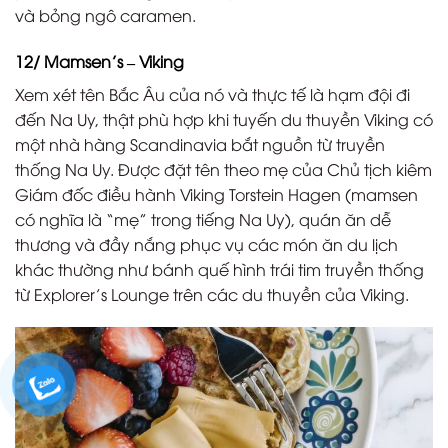
và bỏng ngô caramen.
12/ Mamsen’s – Viking
Xem xét tên Bắc Âu của nó và thực tế là hạm đội đi
đến Na Uy, thật phù hợp khi tuyến du thuyền Viking có
một nhà hàng Scandinavia bắt nguồn từ truyền
thống Na Uy. Được đặt tên theo mẹ của Chủ tịch kiêm
Giám đốc điều hành Viking Torstein Hagen (mamsen
có nghĩa là “mẹ” trong tiếng Na Uy), quán ăn dễ
thương và đầy nắng phục vụ các món ăn du lịch
khác thường như bánh quế hình trái tim truyền thống
từ Explorer’s Lounge trên các du thuyền của Viking.