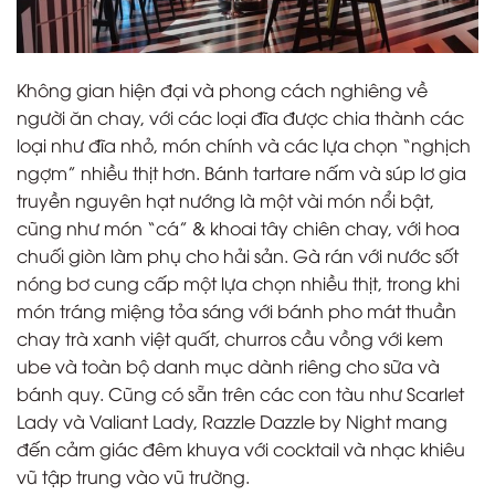
Không gian hiện đại và phong cách nghiêng về
người ăn chay, với các loại đĩa được chia thành các
loại như đĩa nhỏ, món chính và các lựa chọn “nghịch
ngợm” nhiều thịt hơn. Bánh tartare nấm và súp lơ gia
truyền nguyên hạt nướng là một vài món nổi bật,
cũng như món “cá” & khoai tây chiên chay, với hoa
chuối giòn làm phụ cho hải sản. Gà rán với nước sốt
nóng bơ cung cấp một lựa chọn nhiều thịt, trong khi
món tráng miệng tỏa sáng với bánh pho mát thuần
chay trà xanh việt quất, churros cầu vồng với kem
ube và toàn bộ danh mục dành riêng cho sữa và
bánh quy. Cũng có sẵn trên các con tàu như Scarlet
Lady và Valiant Lady, Razzle Dazzle by Night mang
đến cảm giác đêm khuya với cocktail và nhạc khiêu
vũ tập trung vào vũ trường.