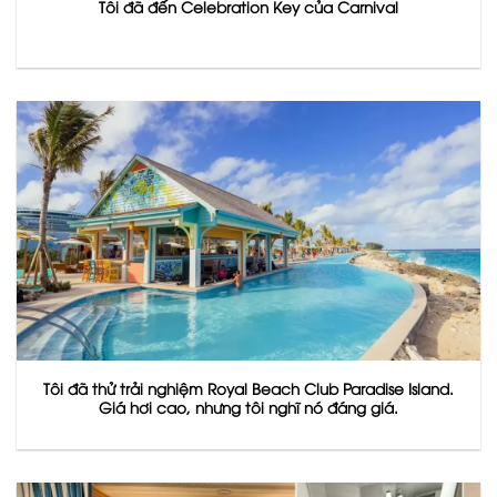
Tôi đã đến Celebration Key của Carnival
Tôi đã thử trải nghiệm Royal Beach Club Paradise Island.
Giá hơi cao, nhưng tôi nghĩ nó đáng giá.