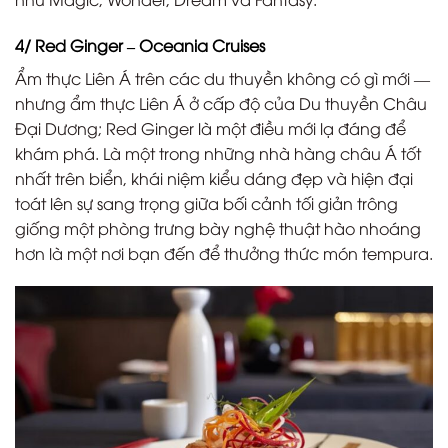
4/ Red Ginger – Oceania Cruises
Ẩm thực Liên Á trên các du thuyền không có gì mới —
nhưng ẩm thực Liên Á ở cấp độ của Du thuyền Châu
Đại Dương; Red Ginger là một điều mới lạ đáng để
khám phá. Là một trong những nhà hàng châu Á tốt
nhất trên biển, khái niệm kiểu dáng đẹp và hiện đại
toát lên sự sang trọng giữa bối cảnh tối giản trông
giống một phòng trưng bày nghệ thuật hào nhoáng
hơn là một nơi bạn đến để thưởng thức món tempura.