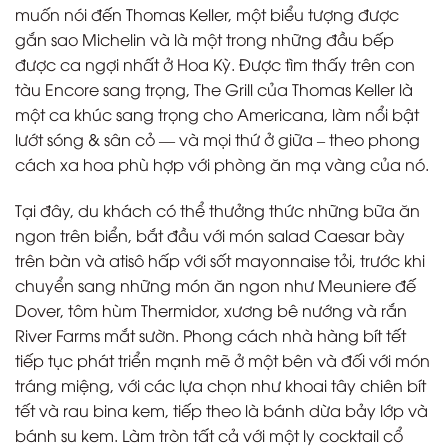
muốn nói đến Thomas Keller, một biểu tượng được
gắn sao Michelin và là một trong những đầu bếp
được ca ngợi nhất ở Hoa Kỳ. Được tìm thấy trên con
tàu Encore sang trọng, The Grill của Thomas Keller là
một ca khúc sang trọng cho Americana, làm nổi bật
lướt sóng & sân cỏ — và mọi thứ ở giữa – theo phong
cách xa hoa phù hợp với phòng ăn mạ vàng của nó.
Tại đây, du khách có thể thưởng thức những bữa ăn
ngon trên biển, bắt đầu với món salad Caesar bày
trên bàn và atisô hấp với sốt mayonnaise tỏi, trước khi
chuyển sang những món ăn ngon như Meuniere đế
Dover, tôm hùm Thermidor, xương bê nướng và rắn
River Farms mắt sườn. Phong cách nhà hàng bít tết
tiếp tục phát triển mạnh mẽ ở một bên và đối với món
tráng miệng, với các lựa chọn như khoai tây chiên bít
tết và rau bina kem, tiếp theo là bánh dừa bảy lớp và
bánh su kem. Làm tròn tất cả với một ly cocktail cổ