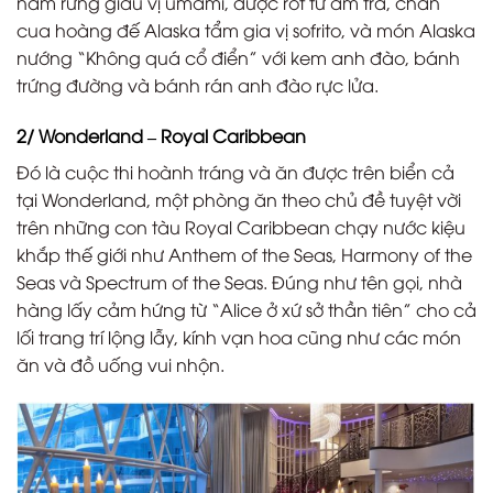
nấm rừng giàu vị umami, được rót từ ấm trà, chân
cua hoàng đế Alaska tẩm gia vị sofrito, và món Alaska
nướng “Không quá cổ điển” với kem anh đào, bánh
trứng đường và bánh rán anh đào rực lửa.
2/ Wonderland – Royal Caribbean
Đó là cuộc thi hoành tráng và ăn được trên biển cả
tại Wonderland, một phòng ăn theo chủ đề tuyệt vời
trên những con tàu Royal Caribbean chạy nước kiệu
khắp thế giới như Anthem of the Seas, Harmony of the
Seas và Spectrum of the Seas. Đúng như tên gọi, nhà
hàng lấy cảm hứng từ “Alice ở xứ sở thần tiên” cho cả
lối trang trí lộng lẫy, kính vạn hoa cũng như các món
ăn và đồ uống vui nhộn.