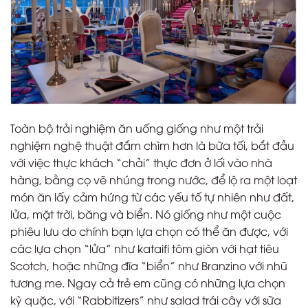
Toàn bộ trải nghiệm ăn uống giống như một trải
nghiệm nghệ thuật đắm chìm hơn là bữa tối, bắt đầu
với việc thực khách “chải” thực đơn ở lối vào nhà
hàng, bằng cọ vẽ nhúng trong nước, để lộ ra một loạt
món ăn lấy cảm hứng từ các yếu tố tự nhiên như đất,
lửa, mặt trời, băng và biển. Nó giống như một cuộc
phiêu lưu do chính bạn lựa chọn có thể ăn được, với
các lựa chọn “lửa” như kataifi tôm giòn với hạt tiêu
Scotch, hoặc những đĩa “biển” như Branzino với nhũ
tương me. Ngay cả trẻ em cũng có những lựa chọn
kỳ quặc, với “Rabbitizers” như salad trái cây với sữa