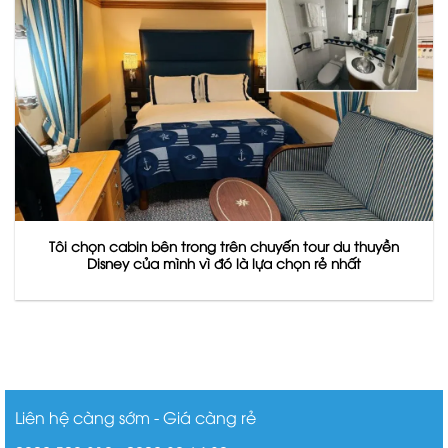
Tôi chọn cabin bên trong trên chuyến tour du thuyền
Disney của mình vì đó là lựa chọn rẻ nhất
Liên hệ càng sớm - Giá càng rẻ