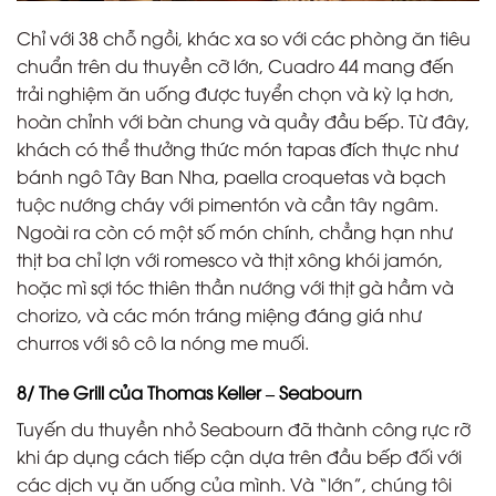
Chỉ với 38 chỗ ngồi, khác xa so với các phòng ăn tiêu
chuẩn trên du thuyền cỡ lớn, Cuadro 44 mang đến
trải nghiệm ăn uống được tuyển chọn và kỳ lạ hơn,
hoàn chỉnh với bàn chung và quầy đầu bếp. Từ đây,
khách có thể thưởng thức món tapas đích thực như
bánh ngô Tây Ban Nha, paella croquetas và bạch
tuộc nướng cháy với pimentón và cần tây ngâm.
Ngoài ra còn có một số món chính, chẳng hạn như
thịt ba chỉ lợn với romesco và thịt xông khói jamón,
hoặc mì sợi tóc thiên thần nướng với thịt gà hầm và
chorizo, và các món tráng miệng đáng giá như
churros với sô cô la nóng me muối.
8/ The Grill của Thomas Keller – Seabourn
Tuyến du thuyền nhỏ Seabourn đã thành công rực rỡ
khi áp dụng cách tiếp cận dựa trên đầu bếp đối với
các dịch vụ ăn uống của mình. Và “lớn”, chúng tôi