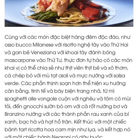
Cùng với các món đặc biệt hàng đêm độc đáo, như
osso bucco Milanese với risotto nghệ tây vào Thứ Hai
và gan bê Veneziana với khoai tây đánh bông
mascarpone vào Thứ Tư, thực đơn tự hào có các món
khai vị có thể chia sẻ như thịt viên thịt bê và xô thơm,
cá chép bò với mù tạt aïoli và mực nướng với salsa
verde. Các phần thịnh soạn hơn thể hiện xu hướng
cân bằng, tinh tế và bày biện trang nhã, từ mì
spaghetti alle vongole cuộn với nghêu và tôm có mùi
tỏi, đến gnocchi sườn bò om với cà rốt nướng bơ và
Branzino nướng với các thành phần rau xanh của bí
xanh, bạc hà và hạt hồ trăn. Kết thúc với một chiếc
bánh tart ricotta hoa cam mịn như lụa, và kết hợp nó
với một chiếc bánh Negroni có dây buộc.