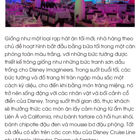
Giống như một loại rạp hát ăn tối mới, nhà hàng theo
chủ đề hoạt hình bắt đầu bằng bữa tối trong một căn
phòng toàn màu trắng, với những bức tường được
thiết kế trông giống như những bức tranh sơn dầu
trống cho Disney Imagineers. Trong suốt buổi tối, các
bức tường và đồ trang trí tràn ngập màu sắc một
cách kỳ diệu, cho đến khi bằng món tráng miệng, nó
trở nên sống động với các nhân vật và bối cảnh cổ
điển của Disney. Trong suốt thời gian đó, thực khách
sẽ thưởng thức các món ăn lấy cảm hứng từ ẩm thực
Liên Á và California, như bánh tartare cá hồi hun khói,
bánh chipotle đậu đen và mousse bơ đậu phộng. Tất
cả đều có sẵn trên các con tàu của Disney Cruise Line
như Magic, Wonder, Dream và Fantasy.