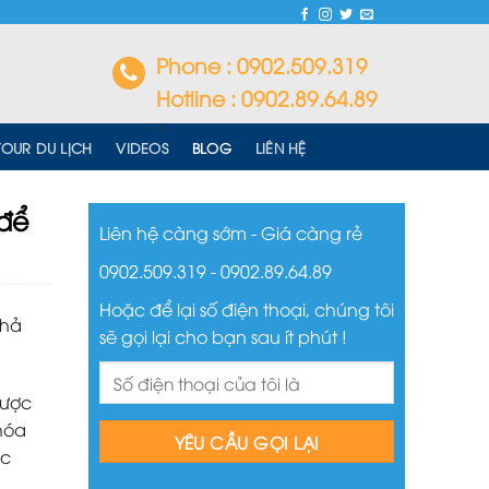
Phone : 0902.509.319
Hotline : 0902.89.64.89
<
TOUR DU LỊCH
VIDEOS
BLOG
LIÊN HỆ
 để
Liên hệ càng sớm - Giá càng rẻ
0902.509.319 - 0902.89.64.89
Hoặc để lại số điện thoại, chúng tôi
khả
sẽ gọi lại cho bạn sau ít phút !
được
hóa
ác