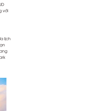
AUD
 với
a lịch
bạn
rang
ark