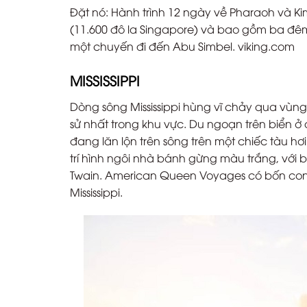
Đặt nó: Hành trình 12 ngày về Pharaoh và Ki
(11.600 đô la Singapore) và bao gồm ba đê
một chuyến đi đến Abu Simbel. viking.com
MISSISSIPPI
Dòng sông Mississippi hùng vĩ chảy qua vùng D
sử nhất trong khu vực. Du ngoạn trên biển ở 
đang lăn lộn trên sông trên một chiếc tàu h
trí hình ngôi nhà bánh gừng màu trắng, với 
Twain. American Queen Voyages có bốn con t
Mississippi.