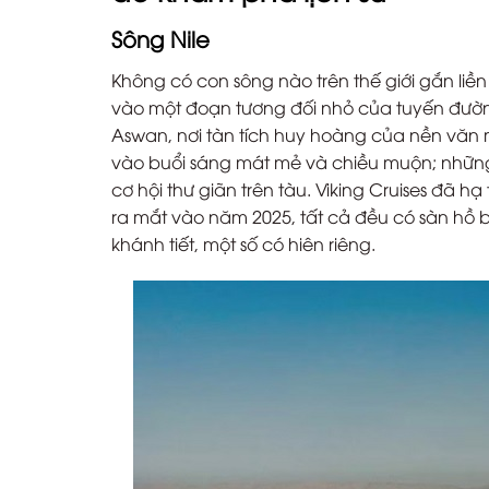
Sông Nile
Không có con sông nào trên thế giới gắn liền 
vào một đoạn tương đối nhỏ của tuyến đườn
Aswan, nơi tàn tích huy hoàng của nền văn 
vào buổi sáng mát mẻ và chiều muộn; nhữ
cơ hội thư giãn trên tàu. Viking Cruises đã h
ra mắt vào năm 2025, tất cả đều có sàn hồ b
khánh tiết, một số có hiên riêng.