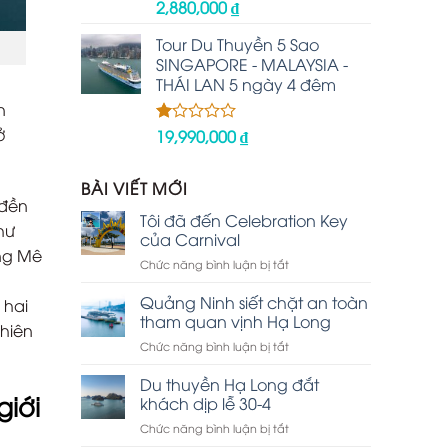
2,880,000
₫
Được
xếp
hạng
Tour Du Thuyền 5 Sao
2.48
SINGAPORE - MALAYSIA -
5 sao
THÁI LAN 5 ngày 4 đêm
n
ở
19,990,000
₫
Được
xếp
hạng
1.00
BÀI VIẾT MỚI
5
 đền
sao
Tôi đã đến Celebration Key
hư
của Carnival
ông Mê
ở
Chức năng bình luận bị tắt
Tôi
đã
Quảng Ninh siết chặt an toàn
 hai
đến
tham quan vịnh Hạ Long
nhiên
Celebration
ở
Chức năng bình luận bị tắt
Key
Quảng
của
Ninh
Du thuyền Hạ Long đắt
Carnival
giới
siết
khách dịp lễ 30-4
chặt
ở
Chức năng bình luận bị tắt
an
Du
toàn