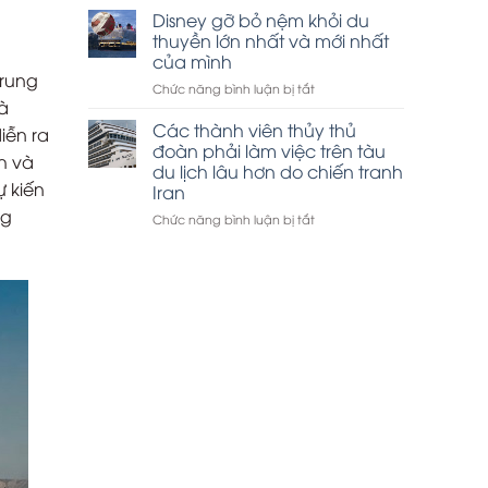
thuyền
Disney gỡ bỏ nệm khỏi du
tham
Hạ
quan
thuyền lớn nhất và mới nhất
Long
vịnh
của mình
đắt
Hạ
trung
ở
Chức năng bình luận bị tắt
khách
Long
à
Disney
dịp
gỡ
lễ
Các thành viên thủy thủ
iễn ra
bỏ
30-
đoàn phải làm việc trên tàu
h và
nệm
4
du lịch lâu hơn do chiến tranh
khỏi
ự kiến
Iran
du
ng
thuyền
ở
Chức năng bình luận bị tắt
lớn
Các
nhất
thành
và
viên
mới
thủy
nhất
thủ
của
đoàn
mình
phải
làm
việc
trên
tàu
du
lịch
lâu