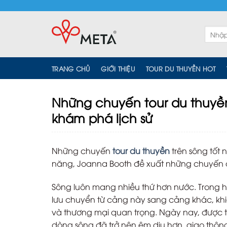
Skip
to
content
Tìm
kiếm:
TRANG CHỦ
GIỚI THIỆU
TOUR DU THUYỀN HOT
Những chuyến tour du thuyền 
khám phá lịch sử
Những chuyến
tour du thuyền
trên sông tốt 
năng, Joanna Booth đề xuất những chuyến du
Sông luôn mang nhiều thứ hơn nước. Trong h
lưu chuyển từ cảng này sang cảng khác, khi
và thương mại quan trọng. Ngày nay, được t
dòng sông đã trở nên êm dịu hơn, giao thông