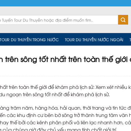
TOUR DU THUYỀN TRONG NƯỚC
TOUR DU THUYỀN NƯỚC NGOÀI
trên sông tốt nhất trên toàn thế giới
nhất trên toàn thế giới để khám phá lịch sử: Xem xét nhiều 
 ngoạn trên sông tốt nhất để khám phá lịch sử.
àng trăm năm, hàng hóa, hải quan, thời trang và tin tức 
ến các khu định cư bên bờ sông trở thành trung tâm văn 
hay thế bởi các kênh phân phối và liên lạc nhanh hơn, c
 của chúng giờ đây chủ yếu mang tính chất giải trí.