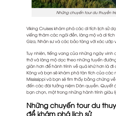
Những chuyến tour du thuyền trên
Viking Cruises khám phá các di tích lịch sử 
viếng thăm các ngôi đền, lăng mộ và di tíc
Giza, Nhân sư và các bảo tàng với xác ướp 
Tuy nhiên, tiếng vang của những ngày vinh 
thờ và lăng mộ dọc theo những tuyến đường
giãn hơn để hành trình về quá khứ hơn là đi 
Kông và bạn sẽ khám phá tàn tích của các n
Mississippi và bạn sẽ tìm thấy bằng chứng về
đến các đài tưởng niệm Dân quyền. Quyết đị
bạn chọn, một trong những hành trình giàu l
Những chuyến tour du thuyề
để khám phá lịch sử