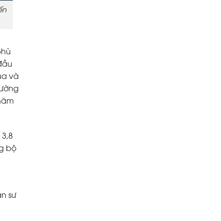
ến
phù
 đầu
ua và
tường
 năm
 3,8
g bộ
ân sư