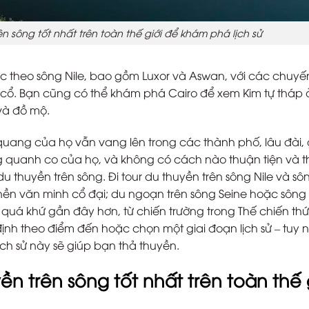
 sông tốt nhất trên toàn thế giới để khám phá lịch sử
dọc theo sông Nile, bao gồm Luxor và Aswan, với các chuyế
h cổ. Bạn cũng có thể khám phá Cairo để xem Kim tự tháp 
và đồ mộ.
quang của họ vẫn vang lên trong các thành phố, lâu đài,
 quanh co của họ, và không có cách nào thuận tiện và t
du thuyền trên sông. Đi tour du thuyền trên sông Nile và s
ền văn minh cổ đại; du ngoạn trên sông Seine hoặc sông
 quá khứ gần đây hơn, từ chiến trường trong Thế chiến thứ
nh theo điểm đến hoặc chọn một giai đoạn lịch sử – tuy 
ịch sử này sẽ giúp bạn thả thuyền.
n trên sông tốt nhất trên toàn thế 