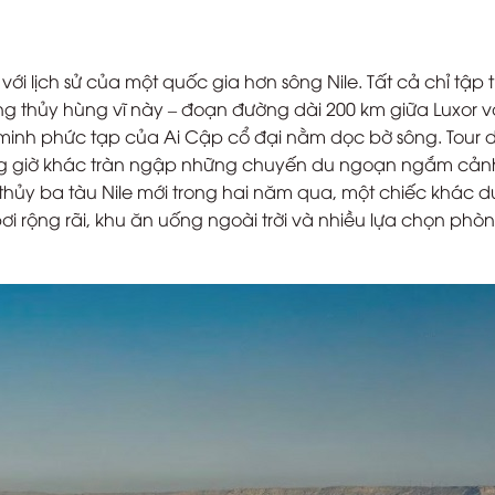
với lịch sử của một quốc gia hơn sông Nile. Tất cả chỉ tập 
g thủy hùng vĩ này – đoạn đường dài 200 km giữa Luxor v
minh phức tạp của Ai Cập cổ đại nằm dọc bờ sông. Tour d
ng giờ khác tràn ngập những chuyến du ngoạn ngắm cản
ạ thủy ba tàu Nile mới trong hai năm qua, một chiếc khác d
ơi rộng rãi, khu ăn uống ngoài trời và nhiều lựa chọn phò