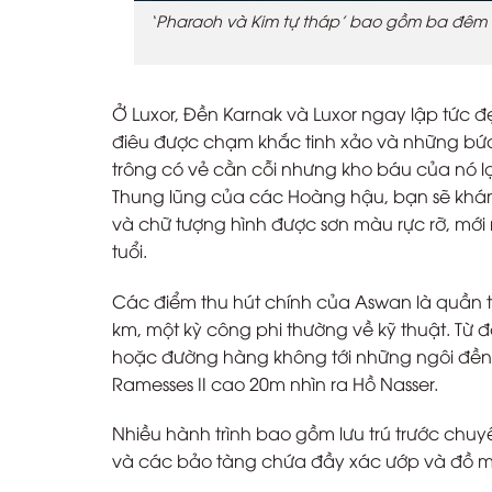
‘Pharaoh và Kim tự tháp’ bao gồm ba đêm 
Ở Luxor, Đền Karnak và Luxor ngay lập tức 
điêu được chạm khắc tinh xảo và những bức 
trông có vẻ cằn cỗi nhưng kho báu của nó lạ
Thung lũng của các Hoàng hậu, bạn sẽ khám
và chữ tượng hình được sơn màu rực rỡ, mớ
tuổi.
Các điểm thu hút chính của Aswan là quần t
km, một kỳ công phi thường về kỹ thuật. T
hoặc đường hàng không tới những ngôi đền 
Ramesses II cao 20m nhìn ra Hồ Nasser.
Nhiều hành trình bao gồm lưu trú trước chuy
và các bảo tàng chứa đầy xác ướp và đồ 