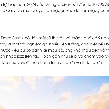
m tự tháp năm 2024 của Viking Cruises bắt đầu từ 10.795 
m ở Cairo và một chuyến du ngoạn kéo dài tám ngày cùng
eep South, nối liền một số thị trấn và thành phố có ý nghĩ
đây là một trải nghiệm gợi nhiều liên tưởng, đặc biệt nếu 
ơi nước kiểu cũ có bánh xe màu đỏ, ống khói màu đen và t
ban nhạc jazz trên tàu – bạn gần như sẽ bị va chạm vào M
àu như vậy, đi theo hành trình ở hạ lưu và thượng lưu