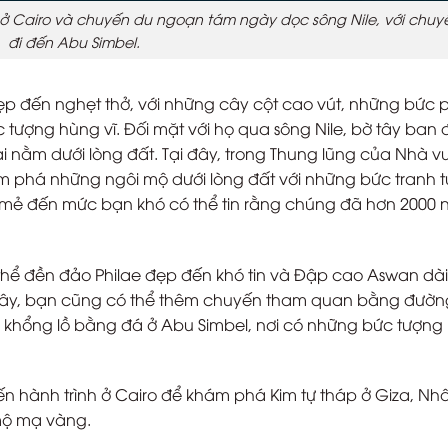
ở Cairo và chuyến du ngoạn tám ngày dọc sông Nile, với chuy
đi đến Abu Simbel.
đẹp đến nghẹt thở, với những cây cột cao vút, những bức 
tượng hùng vĩ. Đối mặt với họ qua sông Nile, bờ tây ban
i nằm dưới lòng đất. Tại đây, trong Thung lũng của Nhà v
 phá những ngôi mộ dưới lòng đất với những bức tranh 
i mẻ đến mức bạn khó có thể tin rằng chúng đã hơn 2000
hể đền đảo Philae đẹp đến khó tin và Đập cao Aswan dài
ừ đây, bạn cũng có thể thêm chuyến tham quan bằng đườn
khổng lồ bằng đá ở Abu Simbel, nơi có những bức tượng
ến hành trình ở Cairo để khám phá Kim tự tháp ở Giza, Nh
mộ mạ vàng.