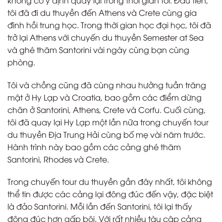
tôi đã đi du thuyền đến Athens và Crete cùng gia
đình hồi trung học. Trong thời gian học đại học, tôi đã
trở lại Athens với chuyến du thuyền Semester at Sea
và ghé thăm Santorini vài ngày cùng bạn cùng
phòng.
Tôi và chồng cũng đã cùng nhau hưởng tuần trăng
mật ở Hy Lạp và Croatia, bao gồm các điểm dừng
chân ở Santorini, Athens, Crete và Corfu. Cuối cùng,
tôi đã quay lại Hy Lạp một lần nữa trong chuyến tour
du thuyền Địa Trung Hải cùng bố mẹ vài năm trước.
Hành trình này bao gồm các cảng ghé thăm
Santorini, Rhodes và Crete.
Trong chuyến tour du thuyền gần đây nhất, tôi không
thể tin được các cảng lại đông đúc đến vậy, đặc biệt
là đảo Santorini. Mỗi lần đến Santorini, tôi lại thấy
đông đúc hơn gấp bội. Với rất nhiều tàu cập cảng