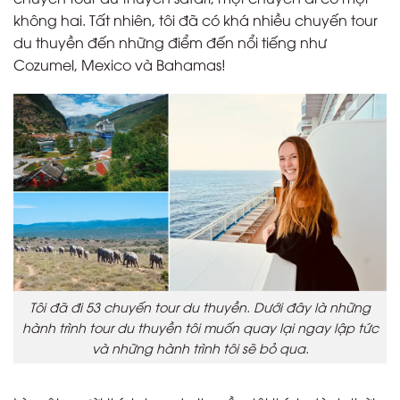
không hai. Tất nhiên, tôi đã có khá nhiều chuyến tour
du thuyền đến những điểm đến nổi tiếng như
Cozumel, Mexico và Bahamas!
Tôi đã đi 53 chuyến tour du thuyền. Dưới đây là những
hành trình tour du thuyền tôi muốn quay lại ngay lập tức
và những hành trình tôi sẽ bỏ qua.