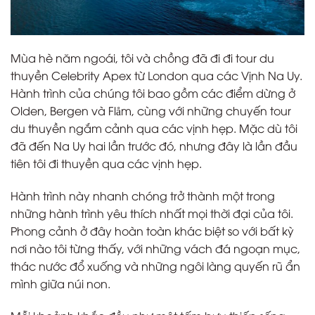
Mùa hè năm ngoái, tôi và chồng đã đi đi tour du
thuyền Celebrity Apex từ London qua các Vịnh Na Uy.
Hành trình của chúng tôi bao gồm các điểm dừng ở
Olden, Bergen và Flåm, cùng với những chuyến tour
du thuyền ngắm cảnh qua các vịnh hẹp. Mặc dù tôi
đã đến Na Uy hai lần trước đó, nhưng đây là lần đầu
tiên tôi đi thuyền qua các vịnh hẹp.
Hành trình này nhanh chóng trở thành một trong
những hành trình yêu thích nhất mọi thời đại của tôi.
Phong cảnh ở đây hoàn toàn khác biệt so với bất kỳ
nơi nào tôi từng thấy, với những vách đá ngoạn mục,
thác nước đổ xuống và những ngôi làng quyến rũ ẩn
mình giữa núi non.