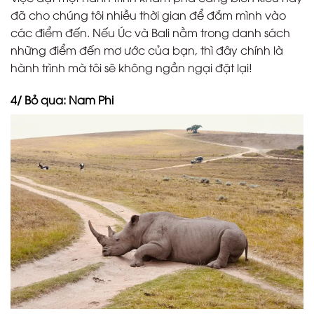
đã cho chúng tôi nhiều thời gian để đắm mình vào
các điểm đến. Nếu Úc và Bali nằm trong danh sách
những điểm đến mơ ước của bạn, thì đây chính là
hành trình mà tôi sẽ không ngần ngại đặt lại!
4/ Bỏ qua: Nam Phi