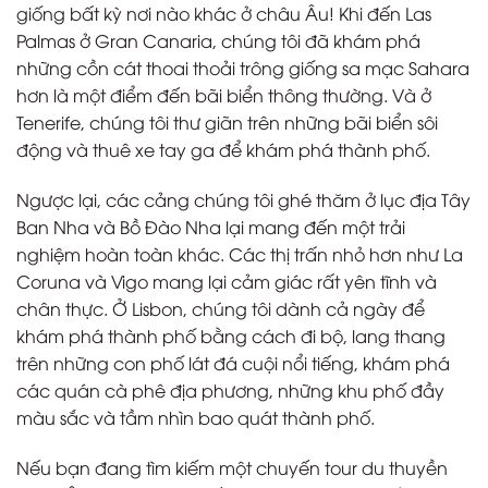
giống bất kỳ nơi nào khác ở châu Âu! Khi đến Las
Palmas ở Gran Canaria, chúng tôi đã khám phá
những cồn cát thoai thoải trông giống sa mạc Sahara
hơn là một điểm đến bãi biển thông thường. Và ở
Tenerife, chúng tôi thư giãn trên những bãi biển sôi
động và thuê xe tay ga để khám phá thành phố.
Ngược lại, các cảng chúng tôi ghé thăm ở lục địa Tây
Ban Nha và Bồ Đào Nha lại mang đến một trải
nghiệm hoàn toàn khác. Các thị trấn nhỏ hơn như La
Coruna và Vigo mang lại cảm giác rất yên tĩnh và
chân thực. Ở Lisbon, chúng tôi dành cả ngày để
khám phá thành phố bằng cách đi bộ, lang thang
trên những con phố lát đá cuội nổi tiếng, khám phá
các quán cà phê địa phương, những khu phố đầy
màu sắc và tầm nhìn bao quát thành phố.
Nếu bạn đang tìm kiếm một chuyến tour du thuyền