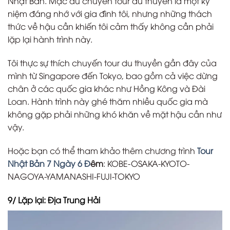
Nhật Bản. Mặc dù chuyến tour du thuyền là một kỷ
niệm đáng nhớ với gia đình tôi, nhưng những thách
thức về hậu cần khiến tôi cảm thấy không cần phải
lặp lại hành trình này.
Tôi thực sự thích chuyến tour du thuyền gần đây của
mình từ Singapore đến Tokyo, bao gồm cả việc dừng
chân ở các quốc gia khác như Hồng Kông và Đài
Loan. Hành trình này ghé thăm nhiều quốc gia mà
không gặp phải những khó khăn về mặt hậu cần như
vậy.
Hoặc bạn có thể tham khảo thêm chương trình
Tour
Nh
ật Bản 7 Ng
ày 6
Đ
êm
: KOBE-OSAKA-KYOTO-
NAGOYA-YAMANASHI-FUJI-TOKYO
9/ Lặp lại: Địa Trung Hải