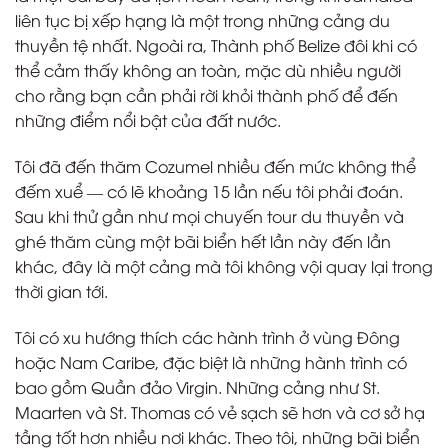
liên tục bị xếp hạng là một trong những cảng du
thuyền tệ nhất. Ngoài ra, Thành phố Belize đôi khi có
thể cảm thấy không an toàn, mặc dù nhiều người
cho rằng bạn cần phải rời khỏi thành phố để đến
những điểm nổi bật của đất nước.
Tôi đã đến thăm Cozumel nhiều đến mức không thể
đếm xuể — có lẽ khoảng 15 lần nếu tôi phải đoán.
Sau khi thử gần như mọi chuyến tour du thuyền và
ghé thăm cùng một bãi biển hết lần này đến lần
khác, đây là một cảng mà tôi không vội quay lại trong
thời gian tới.
Tôi có xu hướng thích các hành trình ở vùng Đông
hoặc Nam Caribe, đặc biệt là những hành trình có
bao gồm Quần đảo Virgin. Những cảng như St.
Maarten và St. Thomas có vẻ sạch sẽ hơn và cơ sở hạ
tầng tốt hơn nhiều nơi khác. Theo tôi, những bãi biển