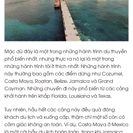
Mặc dù đây là một trong những hành trình du thuyền
phổ biến nhất, nhưng thực ra nó lại là một trong
những hành trình tôi ít thích nhất. Những hành trình
này thường bao gồm các điểm dừng như Cozumel,
Costa Maya, Roatan, Belize, Jamaica và Grand
Cayman. Những chuyến đi này phổ biến từ các cảng
khởi hành trên khắp Florida, Louisiana và Texas.
Tuy nhiên, hầu hết các cảng này đều quá đông
khách du lịch và xuống cấp, thậm chí một số còn có
cảm giác không an toàn. Ví dụ, Costa Maya ở Mexico
là một cái bẫy du lịch hoàn toàn, trong khi Jamaica