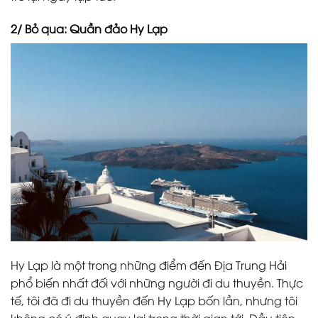
2/ Bỏ qua: Quần đảo Hy Lạp
Hy Lạp là một trong những điểm đến Địa Trung Hải
phổ biến nhất đối với những người đi du thuyền. Thực
tế, tôi đã đi du thuyền đến Hy Lạp bốn lần, nhưng tôi
không có ý định quay lại trong thời gian tới. Đầu tiên,