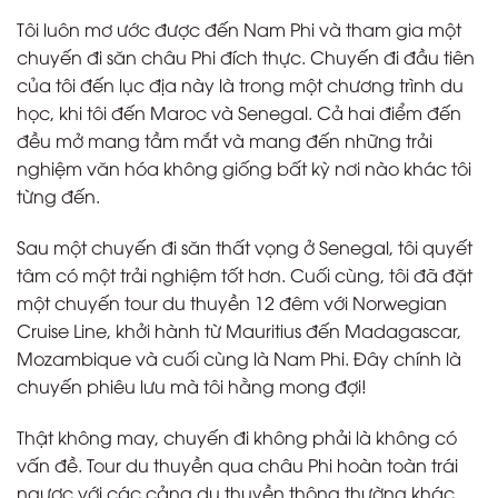
Tôi luôn mơ ước được đến Nam Phi và tham gia một
chuyến đi săn châu Phi đích thực. Chuyến đi đầu tiên
của tôi đến lục địa này là trong một chương trình du
học, khi tôi đến Maroc và Senegal. Cả hai điểm đến
đều mở mang tầm mắt và mang đến những trải
nghiệm văn hóa không giống bất kỳ nơi nào khác tôi
từng đến.
Sau một chuyến đi săn thất vọng ở Senegal, tôi quyết
tâm có một trải nghiệm tốt hơn. Cuối cùng, tôi đã đặt
một chuyến tour du thuyền 12 đêm với Norwegian
Cruise Line, khởi hành từ Mauritius đến Madagascar,
Mozambique và cuối cùng là Nam Phi. Đây chính là
chuyến phiêu lưu mà tôi hằng mong đợi!
Thật không may, chuyến đi không phải là không có
vấn đề. Tour du thuyền qua châu Phi hoàn toàn trái
ngược với các cảng du thuyền thông thường khác,