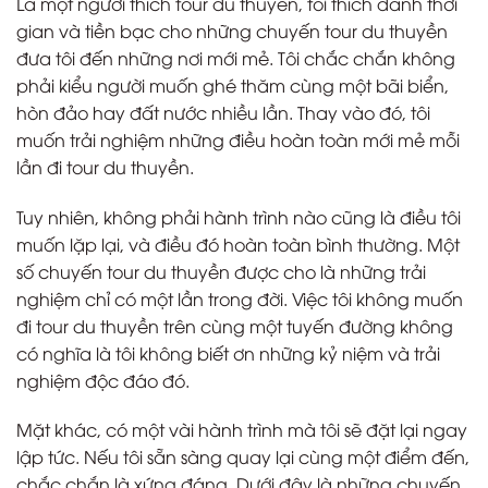
Là một người thích tour du thuyền, tôi thích dành thời
gian và tiền bạc cho những chuyến tour du thuyền
đưa tôi đến những nơi mới mẻ. Tôi chắc chắn không
phải kiểu người muốn ghé thăm cùng một bãi biển,
hòn đảo hay đất nước nhiều lần. Thay vào đó, tôi
muốn trải nghiệm những điều hoàn toàn mới mẻ mỗi
lần đi tour du thuyền.
Tuy nhiên, không phải hành trình nào cũng là điều tôi
muốn lặp lại, và điều đó hoàn toàn bình thường. Một
số chuyến tour du thuyền được cho là những trải
nghiệm chỉ có một lần trong đời. Việc tôi không muốn
đi tour du thuyền trên cùng một tuyến đường không
có nghĩa là tôi không biết ơn những kỷ niệm và trải
nghiệm độc đáo đó.
Mặt khác, có một vài hành trình mà tôi sẽ đặt lại ngay
lập tức. Nếu tôi sẵn sàng quay lại cùng một điểm đến,
chắc chắn là xứng đáng. Dưới đây là những chuyến