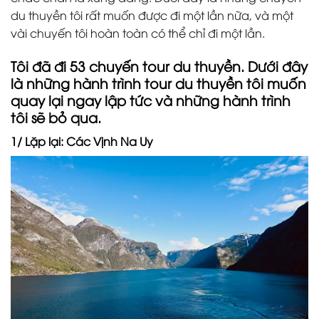
du thuyền tôi rất muốn được đi một lần nữa, và một
vài chuyến tôi hoàn toàn có thể chỉ đi một lần.
Tôi đã đi 53 chuyến tour du thuyền. Dưới đây
là những hành trình tour du thuyền tôi muốn
quay lại ngay lập tức và những hành trình
tôi sẽ bỏ qua.
1/ Lặp lại: Các Vịnh Na Uy