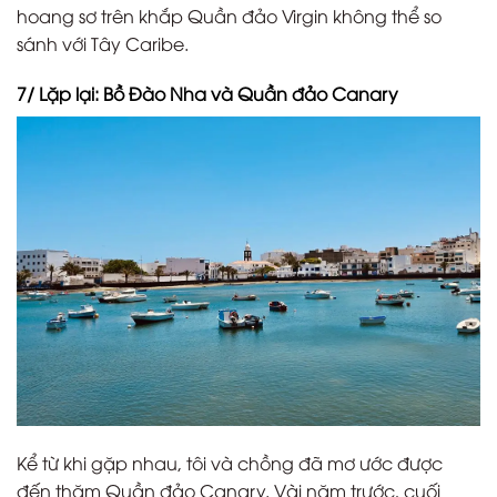
hoang sơ trên khắp Quần đảo Virgin không thể so
sánh với Tây Caribe.
7/ Lặp lại: Bồ Đào Nha và Quần đảo Canary
Kể từ khi gặp nhau, tôi và chồng đã mơ ước được
đến thăm Quần đảo Canary. Vài năm trước, cuối