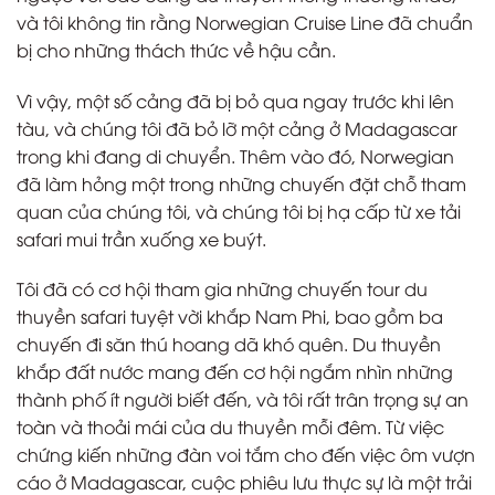
và tôi không tin rằng Norwegian Cruise Line đã chuẩn
bị cho những thách thức về hậu cần.
Vì vậy, một số cảng đã bị bỏ qua ngay trước khi lên
tàu, và chúng tôi đã bỏ lỡ một cảng ở Madagascar
trong khi đang di chuyển. Thêm vào đó, Norwegian
đã làm hỏng một trong những chuyến đặt chỗ tham
quan của chúng tôi, và chúng tôi bị hạ cấp từ xe tải
safari mui trần xuống xe buýt.
Tôi đã có cơ hội tham gia những chuyến tour du
thuyền safari tuyệt vời khắp Nam Phi, bao gồm ba
chuyến đi săn thú hoang dã khó quên. Du thuyền
khắp đất nước mang đến cơ hội ngắm nhìn những
thành phố ít người biết đến, và tôi rất trân trọng sự an
toàn và thoải mái của du thuyền mỗi đêm. Từ việc
chứng kiến những đàn voi tắm cho đến việc ôm vượn
cáo ở Madagascar, cuộc phiêu lưu thực sự là một trải