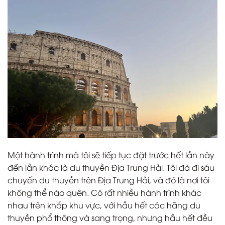
Một hành trình mà tôi sẽ tiếp tục đặt trước hết lần này
đến lần khác là du thuyền Địa Trung Hải. Tôi đã đi sáu
chuyến du thuyền trên Địa Trung Hải, và đó là nơi tôi
không thể nào quên. Có rất nhiều hành trình khác
nhau trên khắp khu vực, với hầu hết các hãng du
thuyền phổ thông và sang trọng, nhưng hầu hết đều