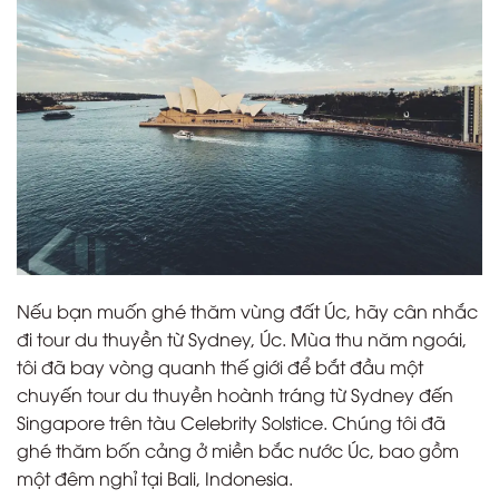
Nếu bạn muốn ghé thăm vùng đất Úc, hãy cân nhắc
đi tour du thuyền từ Sydney, Úc. Mùa thu năm ngoái,
tôi đã bay vòng quanh thế giới để bắt đầu một
chuyến tour du thuyền hoành tráng từ Sydney đến
Singapore trên tàu Celebrity Solstice. Chúng tôi đã
ghé thăm bốn cảng ở miền bắc nước Úc, bao gồm
một đêm nghỉ tại Bali, Indonesia.