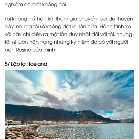
nghiệm có một không hai.
Tôi không hối hận khi tham gia chuyến tour du thuyền
này, nhưng tôi sẽ không đặt lại lần nữa. Hành trình xa
xôi này chỉ diễn ra một lần duy nhất đối với tôi, nhưng
tôi sẽ luôn trân trọng những kỷ niệm đã có với người
bạn Rosina của mình!
5/ Lặp lại: Iceland