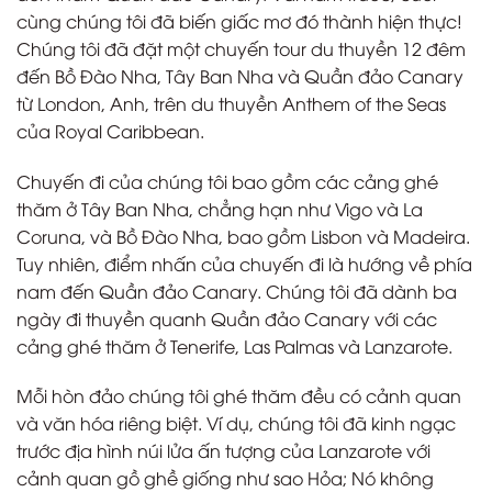
cùng chúng tôi đã biến giấc mơ đó thành hiện thực!
Chúng tôi đã đặt một chuyến tour du thuyền 12 đêm
đến Bồ Đào Nha, Tây Ban Nha và Quần đảo Canary
từ London, Anh, trên du thuyền Anthem of the Seas
của Royal Caribbean.
Chuyến đi của chúng tôi bao gồm các cảng ghé
thăm ở Tây Ban Nha, chẳng hạn như Vigo và La
Coruna, và Bồ Đào Nha, bao gồm Lisbon và Madeira.
Tuy nhiên, điểm nhấn của chuyến đi là hướng về phía
nam đến Quần đảo Canary. Chúng tôi đã dành ba
ngày đi thuyền quanh Quần đảo Canary với các
cảng ghé thăm ở Tenerife, Las Palmas và Lanzarote.
Mỗi hòn đảo chúng tôi ghé thăm đều có cảnh quan
và văn hóa riêng biệt. Ví dụ, chúng tôi đã kinh ngạc
trước địa hình núi lửa ấn tượng của Lanzarote với
cảnh quan gồ ghề giống như sao Hỏa; Nó không