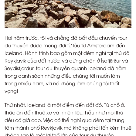
Hai năm trước, tôi và chồng đã bắt đầu chuyến tour
du thuyền được mong đợi từ lâu từ Amsterdam đến
Iceland. Hành trình bao gồm một đêm nghỉ tại thủ đô
Reykjavik của đất nước, và dừng chân ở Ísafjörður và
Seydisfjordur. tour du thuyền quanh Iceland đã nằm
trong danh sách những điều chúng tôi muốn làm
trong nhiều năm, và nó không làm chúng tôi thất
vọng!
Thứ nhất, Iceland là một điểm đến đắt đỏ. Từ chỗ ở,
thức ăn đến thuê xe và nhiên liệu, hầu như mọi thứ
đều có giá cao. Việc có thể nghỉ qua đêm tại trung
tâm thành phố Reykjavik mà không phải tốn kém thuê
khách sạn là một lợi thế lớn của tour du thuyền.