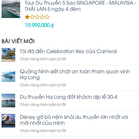
hạng
Tour Du Thuyền 5 Sao SINGAPORE - MALAYSIA -
2.48
THÁI LAN 5 ngày 4 đêm
5 sao
19,990,000
₫
Được
xếp
hạng
1.00
BÀI VIẾT MỚI
5
sao
Tôi đã đến Celebration Key của Carnival
ở
Chức năng bình luận bị tắt
Tôi
đã
Quảng Ninh siết chặt an toàn tham quan vịnh
đến
Hạ Long
Celebration
ở
Chức năng bình luận bị tắt
Key
Quảng
của
Ninh
Carnival
Du thuyền Hạ Long đắt khách dịp lễ 30-4
siết
ở
Chức năng bình luận bị tắt
chặt
Du
an
thuyền
Disney gỡ bỏ nệm khỏi du thuyền lớn nhất và
toàn
Hạ
tham
mới nhất của mình
Long
quan
ở
Chức năng bình luận bị tắt
đắt
vịnh
Disney
khách
Hạ