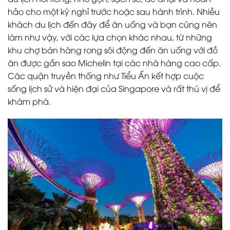
hảo cho một kỳ nghỉ trước hoặc sau hành trình. Nhiều
khách du lịch đến đây để ăn uống và bạn cũng nên
làm như vậy, với các lựa chọn khác nhau, từ những
khu chợ bán hàng rong sôi động đến ăn uống với đồ
ăn được gắn sao Michelin tại các nhà hàng cao cấp.
Các quận truyền thống như Tiểu Ấn kết hợp cuộc
sống lịch sử và hiện đại của Singapore và rất thú vị để
khám phá.