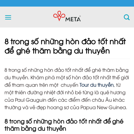
Skip
to
content
8 trong số những hòn đảo tốt nhất
để ghé thăm bằng du thuyền
8 trong số những hòn đảo tốt nhất để ghé thăm bằng
du thuyền. Khám phá một số hòn đảo tốt nhất thế giới
để tham quan trên một chuyến
Tour du thuyền
, từ
một thiên đường nhiệt đới nhỏ bé từng là quê hương
của Paul Gauguin đến các điểm đến châu Âu khác
thường và vẻ đẹp hoang sơ của Papua New Guinea.
8 trong số những hòn đảo tốt nhất để ghé
thăm bằng du thuyền