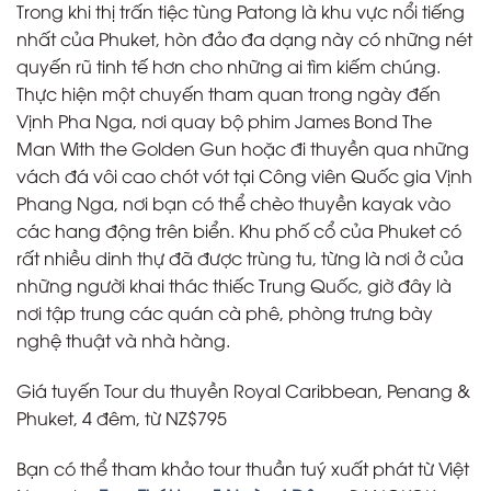
Trong khi thị trấn tiệc tùng Patong là khu vực nổi tiếng
nhất của Phuket, hòn đảo đa dạng này có những nét
quyến rũ tinh tế hơn cho những ai tìm kiếm chúng.
Thực hiện một chuyến tham quan trong ngày đến
Vịnh Pha Nga, nơi quay bộ phim James Bond The
Man With the Golden Gun hoặc đi thuyền qua những
vách đá vôi cao chót vót tại Công viên Quốc gia Vịnh
Phang Nga, nơi bạn có thể chèo thuyền kayak vào
các hang động trên biển. Khu phố cổ của Phuket có
rất nhiều dinh thự đã được trùng tu, từng là nơi ở của
những người khai thác thiếc Trung Quốc, giờ đây là
nơi tập trung các quán cà phê, phòng trưng bày
nghệ thuật và nhà hàng.
Giá tuyến Tour du thuyền Royal Caribbean, Penang &
Phuket, 4 đêm, từ NZ$795
Bạn có thể tham khảo tour thuần tuý xuất phát từ Việt