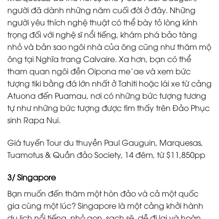
người đã dành những năm cuối đời ở đây. Những
người yêu thích nghệ thuật có thể bày tỏ lòng kính
trọng đối với nghệ sĩ nổi tiếng, khám phá bảo tàng
nhỏ và bản sao ngôi nhà của ông cũng như thăm mộ
ông tại Nghĩa trang Calvaire. Xa hơn, bạn có thể
tham quan ngôi đền Oipona me’ae và xem bức
tượng tiki bằng đá lớn nhất ở Tahiti hoặc lái xe từ cảng
Atuona đến Puamau, nơi có những bức tượng tương
tự như những bức tượng được tìm thấy trên Đảo Phục
sinh Rapa Nui.
Giá tuyến Tour du thuyền Paul Gauguin, Marquesas,
Tuamotus & Quần đảo Society, 14 đêm, từ $11,850pp
3/ Singapore
Bạn muốn đến thăm một hòn đảo và cả một quốc
gia cùng một lúc? Singapore là một cảng khởi hành
du lịch nổi tiếng, nhỏ gọn, sạch sẽ, dễ đi lại và hoàn