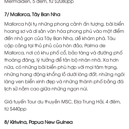
Mermaiden, 5 đêm, từ $2080pp
7/ Mallorca, Tây Ban Nha
Mallorca hội tụ những phong cảnh ấn tượng, bãi biển
hoang sơ và di sản văn hóa phong phú vào một điểm
đến nhỏ gọn của Tây Ban Nha, dễ khám phá. Tàu
cập cảng tại thủ phủ của hòn đảo, Palma de
Mallorca, nơi có khu phố cổ, bảo tàng và đường phố
thoáng đãng, lý tưởng để tản bộ nhàn nhã. Xa hơn
nữa, có những bãi biển phù hợp với mọi tâm trạng,
những hang động khổng lồ dưới lòng đất, những ngôi
làng ven biển xinh đẹp và những thành phố bằng đá
lịch sử nằm cao giữa những ngọn núi.
Giá tuyến Tour du thuyền MSC, Địa Trung Hải, 4 đêm,
từ $440pp
8/ Kiriwina, Papua New Guinea