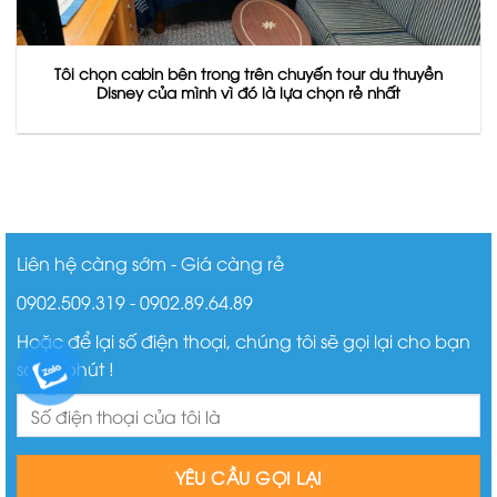
Tôi chọn cabin bên trong trên chuyến tour du thuyền
Disney của mình vì đó là lựa chọn rẻ nhất
Liên hệ càng sớm - Giá càng rẻ
0902.509.319 - 0902.89.64.89
Hoặc để lại số điện thoại, chúng tôi sẽ gọi lại cho bạn
sau ít phút !