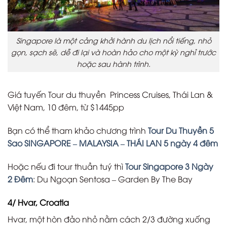
Singapore là một cảng khởi hành du lịch nổi tiếng, nhỏ
gọn, sạch sẽ, dễ đi lại và hoàn hảo cho một kỳ nghỉ trước
hoặc sau hành trình.
Giá tuyến Tour du thuyền Princess Cruises, Thái Lan &
Việt Nam, 10 đêm, từ $1445pp
Bạn có thể tham khảo chương trình
Tour Du Thuyền 5
Sao SINGAPORE – MALAYSIA – THÁI LAN 5 ngày 4 đêm
Hoặc nếu đi tour thuần tuý thì
Tour Singapore 3 Ngày
2 Đêm
: Du Ngoạn Sentosa – Garden By The Bay
4/ Hvar, Croatia
Hvar, một hòn đảo nhỏ nằm cách 2/3 đường xuống