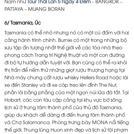
Nam như
Tour Thái Lan 5 Ngày 4 Đêm
– BANGKOK –
PATTAYA – MUANG BORAN
6/ Tasmania, Úc
Tasmania có thể nhỏ nhưng nó có một cú đấm với hai
cảng hành trình chính. Burnie có một trong những bộ
sưu tập ấn tượng nhất thế giới về các tòa nhà theo
phong cách Trang trí Nghệ thuật và một con đường
đi bộ tự hướng dẫn tuyệt vời. Bạn cũng có thể ra khỏi
thị trấn để nếm thử những giọt rượu thượng hạng tại
Nhà máy chưng cất rượu whisky Hellers Road hoặc lái
xe đến Stanley và đi xe cáp treo lên đỉnh The Nut,
phần lõi bằng phẳng của một ngọn núi lửa đã tắt. Tại
Hobart, các con tàu cập cảng tại khu vực bờ sông
lịch sử ở trung tâm thành phố của thủ đô Tasmania,
giúp du khách dễ dàng đi đến trung tâm thành phố
và Chợ Salamanca. Phòng trưng bày MONA nổi tiếng
thế giới, Thung lũng Huon xinh đẹp và lịch sử tội phạm