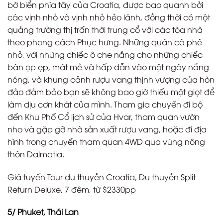
bờ biển phía tây của Croatia, được bao quanh bởi
các vịnh nhỏ và vịnh nhỏ hẻo lánh, đồng thời có một
quảng trường thị trấn thời trung cổ với các tòa nhà
theo phong cách Phục hưng. Những quán cà phê
nhỏ, với những chiếc ô che nắng cho những chiếc
bàn ọp ẹp, mát mẻ và hấp dẫn vào một ngày nắng
nóng, và khung cảnh rượu vang thịnh vượng của hòn
đảo đảm bảo bạn sẽ không bao giờ thiếu một giọt để
làm dịu cơn khát của mình. Tham gia chuyến đi bộ
đến Khu Phố Cổ lịch sử của Hvar, tham quan vườn
nho và gặp gỡ nhà sản xuất rượu vang, hoặc đi địa
hình trong chuyến tham quan 4WD qua vùng nông
thôn Dalmatia.
Giá tuyến Tour du thuyền Croatia, Du thuyền Split
Return Deluxe, 7 đêm, từ $2330pp
5/ Phuket, Thái Lan