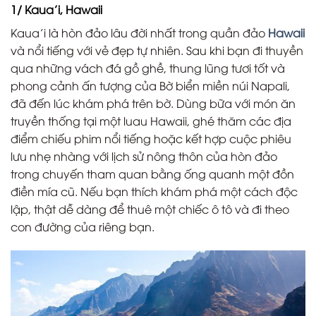
1/ Kaua’i, Hawaii
Kaua’i là hòn đảo lâu đời nhất trong quần đảo
Hawaii
và nổi tiếng với vẻ đẹp tự nhiên. Sau khi bạn đi thuyền
qua những vách đá gồ ghề, thung lũng tươi tốt và
phong cảnh ấn tượng của Bờ biển miền núi Napali,
đã đến lúc khám phá trên bờ. Dùng bữa với món ăn
truyền thống tại một luau Hawaii, ghé thăm các địa
điểm chiếu phim nổi tiếng hoặc kết hợp cuộc phiêu
lưu nhẹ nhàng với lịch sử nông thôn của hòn đảo
trong chuyến tham quan bằng ống quanh một đồn
điền mía cũ. Nếu bạn thích khám phá một cách độc
lập, thật dễ dàng để thuê một chiếc ô tô và đi theo
con đường của riêng bạn.