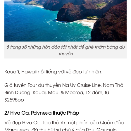
8 trong số những hòn đảo tốt nhất để ghé thăm bằng du
thuyền
Kaua’i, Hawaii nổi tiếng với vẻ đẹp tự nhiên.
Giá tuyến Tour du thuyền Na Uy Cruise Line, Nam Thái
Bình Dương: Kauai, Maui & Moorea, 12 đêm, từ
$2595pp
2/ Hiva Oa, Polynesia thuộc Pháp
Vẻ đẹp Hiva Oa, tạo thành một phần của Quần đảo
Marquesas, đã thu hút sự chú ý của Paul Gauguin,