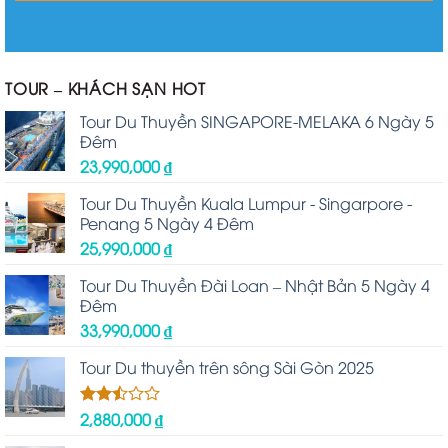
TOUR – KHÁCH SẠN HOT
Tour Du Thuyền SINGAPORE-MELAKA 6 Ngày 5
Đêm
23,990,000
₫
Tour Du Thuyền Kuala Lumpur - Singarpore -
Penang 5 Ngày 4 Đêm
25,990,000
₫
Tour Du Thuyền Đài Loan – Nhật Bản 5 Ngày 4
Đêm
33,990,000
₫
Tour Du thuyền trên sông Sài Gòn 2025
2,880,000
₫
Được
xếp