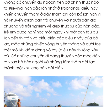
Không có chuyến du ngoạn trên bờ chính thức nào
tại Kiriwina, hòn đảo lớn nhất ở Trobriands, điều này
khiến chuyến thăm ở đây thậm chí còn bổ ích hơn vì
nó khuyến khích bạn trò chuyện với người dân địa
phương và trải nghiệm vẻ đẹp thực sự của hòn đảo.
Trẻ em được nghỉ học một ngày khi một con tàu du
lịch đến thị trấn và biểu diễn các điệu nhảy của bộ
lạc, mặc những chiếc vòng truyền thống và cười toe
toét mỗi khi đám đông vỗ tay (điều này thường xảy
ra). Có những chuyến đi bằng thuyền độc mộc đến
rạn san hô bên ngoài và những tấm thảm dệt tạo
thành một khu chợ bên bãi biển.