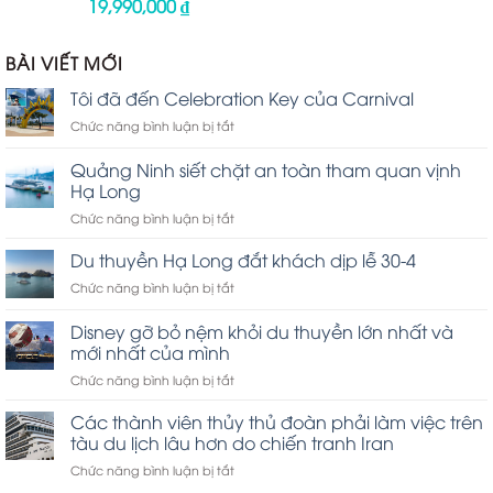
19,990,000
₫
Được
xếp
hạng
1.00
BÀI VIẾT MỚI
5
sao
Tôi đã đến Celebration Key của Carnival
ở
Chức năng bình luận bị tắt
Tôi
đã
Quảng Ninh siết chặt an toàn tham quan vịnh
đến
Hạ Long
Celebration
ở
Chức năng bình luận bị tắt
Key
Quảng
của
Ninh
Carnival
Du thuyền Hạ Long đắt khách dịp lễ 30-4
siết
ở
Chức năng bình luận bị tắt
chặt
Du
an
thuyền
Disney gỡ bỏ nệm khỏi du thuyền lớn nhất và
toàn
Hạ
tham
mới nhất của mình
Long
quan
ở
Chức năng bình luận bị tắt
đắt
vịnh
Disney
khách
Hạ
gỡ
dịp
Các thành viên thủy thủ đoàn phải làm việc trên
Long
bỏ
lễ
tàu du lịch lâu hơn do chiến tranh Iran
nệm
30-
ở
Chức năng bình luận bị tắt
khỏi
4
Các
du