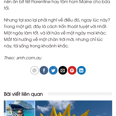
nên ăn bít tết Florentine hay tôm hùm Maine cho bữa
tối.
Nhưng tại sao lại phải nghĩ về điều đó, ngay lúc này?
Trong một giờ, đây là cách trốn thoát tuyệt vời nhất.
Một ngày làm tốt, và lời hứa về một ngày mai khác.
Mắt tôi hướng về một chân trời mới, nhưng chỉ lúc
này, tôi sống trong khoảnh khắc.
Theo: .smh.com.au
Bài viết liên quan