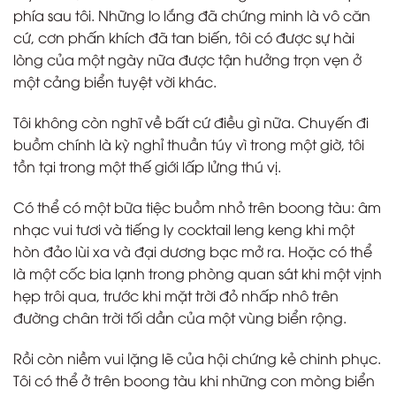
phía sau tôi. Những lo lắng đã chứng minh là vô căn
cứ, cơn phấn khích đã tan biến, tôi có được sự hài
lòng của một ngày nữa được tận hưởng trọn vẹn ở
một cảng biển tuyệt vời khác.
Tôi không còn nghĩ về bất cứ điều gì nữa. Chuyến đi
buồm chính là kỳ nghỉ thuần túy vì trong một giờ, tôi
tồn tại trong một thế giới lấp lửng thú vị.
Có thể có một bữa tiệc buồm nhỏ trên boong tàu: âm
nhạc vui tươi và tiếng ly cocktail leng keng khi một
hòn đảo lùi xa và đại dương bạc mở ra. Hoặc có thể
là một cốc bia lạnh trong phòng quan sát khi một vịnh
hẹp trôi qua, trước khi mặt trời đỏ nhấp nhô trên
đường chân trời tối dần của một vùng biển rộng.
Rồi còn niềm vui lặng lẽ của hội chứng kẻ chinh phục.
Tôi có thể ở trên boong tàu khi những con mòng biển