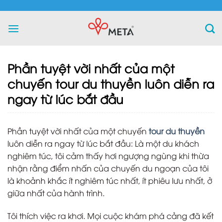
Skip
to
content
Phần tuyệt vời nhất của một
chuyến tour du thuyền luôn diễn ra
ngay từ lúc bắt đầu
Phần tuyệt vời nhất của một chuyến
tour du thuyền
luôn diễn ra ngay từ lúc bắt đầu: Là một du khách
nghiêm túc, tôi cảm thấy hơi ngượng ngùng khi thừa
nhận rằng điểm nhấn của chuyến du ngoạn của tôi
là khoảnh khắc ít nghiêm túc nhất, ít phiêu lưu nhất, ở
giữa nhất của hành trình.
Tôi thích việc ra khơi. Mọi cuộc khám phá cảng đã kết