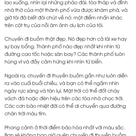
lao xuống, nhìn lại những pháo đài, tòa tháp và đỉnh
nhà thờ của một thành phố vừa được khám phá, và
giờ tôi đã biết đôi chút về nó: một điểm nhấn khác
trên cột trụ của nỗi ám ảnh du lịch của tôi.
Chuyến đi buồm thật đẹp. Nó đẹp hơn cả lái xe hay
sự bay bổng. Thành phố nào đẹp nhất khi nhìn từ
đường cao tốc hoặc sân bay? Các thành phố luôn
hùng vĩ và đầy cảm hứng khi nhìn từ biển.
Ngoài ra, chuyến đi thuyền buồm gần như luôn diễn
ra vào cuối buổi chiều, và bạn có thể ngắm nhìn
ngày rực sáng và tàn lụi. Mặt trời có thể đốt cháy
vách đá hoặc đèn hiệu trên các tòa nhà chọc trời.
Các cơn bão nhiệt đới có thể di chuyển qua đường
chân trời màu tím.
Phong cảnh ở thời điểm bão hòa nhất với màu sắc.
Bạn sẽ không bao giờ quên chuyến đi thuyền buồm