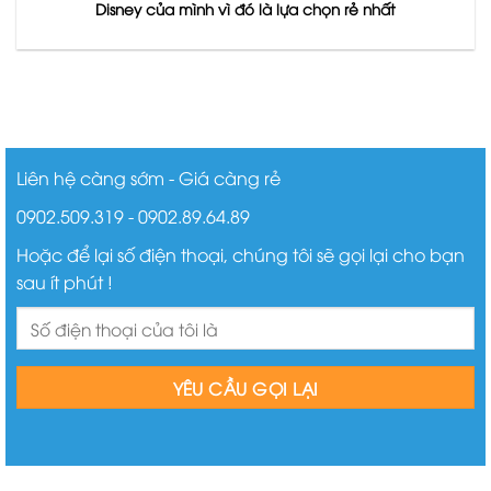
Disney của mình vì đó là lựa chọn rẻ nhất
Liên hệ càng sớm - Giá càng rẻ
0902.509.319 - 0902.89.64.89
Hoặc để lại số điện thoại, chúng tôi sẽ gọi lại cho bạn
sau ít phút !