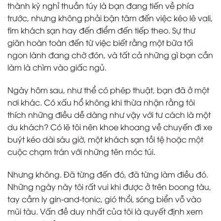
thành kỳ nghỉ thuần túy là bạn đang tiến về phía
trước, nhưng không phải bận tâm đến việc kéo lê vali,
tìm khách sạn hay đến điểm đến tiếp theo. Sự thư
giãn hoàn toàn đến từ việc biết rằng một bữa tối
ngon lành đang chờ đón, và tất cả những gì bạn cần
làm là chìm vào giấc ngủ.
Ngày hôm sau, như thể có phép thuật, bạn đã ở một
nơi khác. Có xấu hổ không khi thừa nhận rằng tôi
thích những điều dễ dàng như vậy với tư cách là một
du khách? Có lẽ tôi nên khoe khoang về chuyến đi xe
buýt kéo dài sáu giờ, một khách sạn tồi tệ hoặc một
cuộc chạm trán với những tên móc túi.
Nhưng không. Đã từng đến đó, đã từng làm điều đó.
Những ngày này tôi rất vui khi được ở trên boong tàu,
tay cầm ly gin-and-tonic, gió thổi, sóng biển vỗ vào
mũi tàu. Vấn đề duy nhất của tôi là quyết định xem