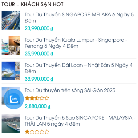
TOUR – KHÁCH SẠN HOT
Tour Du Thuyền SINGAPORE-MELAKA 6 Ngày 5
Đêm
23,990,000
₫
Tour Du Thuyền Kuala Lumpur - Singarpore -
Penang 5 Ngày 4 Đêm
25,990,000
₫
Tour Du Thuyền Đài Loan – Nhật Bản 5 Ngày 4
Đêm
33,990,000
₫
Tour Du thuyền trên sông Sài Gòn 2025
2,880,000
₫
Được
xếp
hạng
Tour Du Thuyền 5 Sao SINGAPORE - MALAYSIA -
2.48
THÁI LAN 5 ngày 4 đêm
5 sao