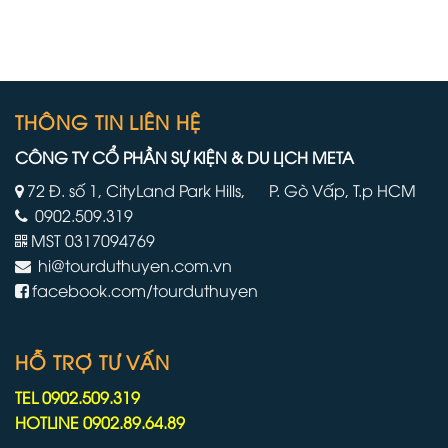
thành
thuyền
viên
lớn
thủy
nhất
thủ
và
đoàn
mới
phải
nhất
làm
THÔNG TIN LIÊN HỆ
của
việc
mình
trên
CÔNG TY CỔ PHẦN SỰ KIỆN & DU LỊCH META
tàu
du
72 Đ. số 1, CityLand Park Hills, P. Gò Vấp, T.p HCM
lịch
0902.509.319
lâu
hơn
MST 0317094769
do
hi@tourduthuyen.com.vn
chiến
tranh
facebook.com/tourduthuyen
Iran
HỖ TRỢ TƯ VẤN
TEL 0902.509.319
HOTLINE 0902.89.64.89