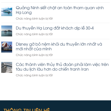
Tôi
đã
Quảng Ninh siết chặt an toàn tham quan vịnh
đến
Hạ Long
Celebration
ở
Chức năng bình luận bị tắt
Key
Quảng
của
Ninh
Carnival
Du thuyền Hạ Long đắt khách dịp lễ 30-4
siết
ở
Chức năng bình luận bị tắt
chặt
Du
an
thuyền
Disney gỡ bỏ nệm khỏi du thuyền lớn nhất và
toàn
Hạ
tham
mới nhất của mình
Long
quan
ở
Chức năng bình luận bị tắt
đắt
vịnh
Disney
khách
Hạ
gỡ
dịp
Các thành viên thủy thủ đoàn phải làm việc trên
Long
bỏ
lễ
tàu du lịch lâu hơn do chiến tranh Iran
nệm
30-
ở
Chức năng bình luận bị tắt
khỏi
4
Các
du
thành
thuyền
viên
lớn
thủy
nhất
thủ
và
đoàn
mới
phải
nhất
làm
THÔNG TIN LIÊN HỆ
của