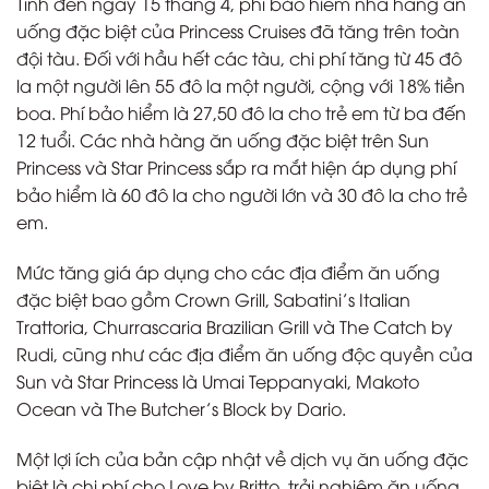
Tính đến ngày 15 tháng 4, phí bảo hiểm nhà hàng ăn
uống đặc biệt của Princess Cruises đã tăng trên toàn
đội tàu. Đối với hầu hết các tàu, chi phí tăng từ 45 đô
la một người lên 55 đô la một người, cộng với 18% tiền
boa. Phí bảo hiểm là 27,50 đô la cho trẻ em từ ba đến
12 tuổi. Các nhà hàng ăn uống đặc biệt trên Sun
Princess và Star Princess sắp ra mắt hiện áp dụng phí
bảo hiểm là 60 đô la cho người lớn và 30 đô la cho trẻ
em.
Mức tăng giá áp dụng cho các địa điểm ăn uống
đặc biệt bao gồm Crown Grill, Sabatini’s Italian
Trattoria, Churrascaria Brazilian Grill và The Catch by
Rudi, cũng như các địa điểm ăn uống độc quyền của
Sun và Star Princess là Umai Teppanyaki, Makoto
Ocean và The Butcher’s Block by Dario.
Một lợi ích của bản cập nhật về dịch vụ ăn uống đặc
biệt là chi phí cho Love by Britto, trải nghiệm ăn uống