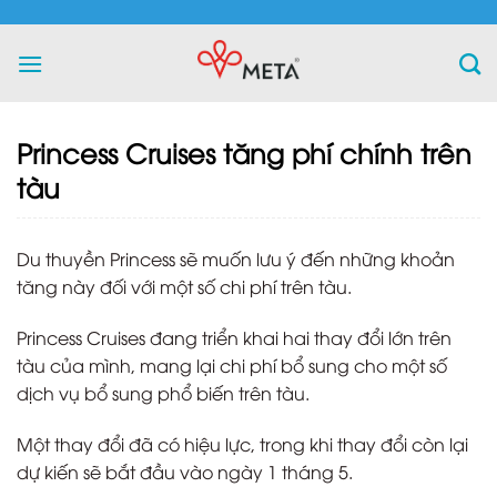
Skip
to
content
Princess Cruises tăng phí chính trên
tàu
Du thuyền Princess sẽ muốn lưu ý đến những khoản
tăng này đối với một số chi phí trên tàu.
Princess Cruises đang triển khai hai thay đổi lớn trên
tàu của mình, mang lại chi phí bổ sung cho một số
dịch vụ bổ sung phổ biến trên tàu.
Một thay đổi đã có hiệu lực, trong khi thay đổi còn lại
dự kiến ​​sẽ bắt đầu vào ngày 1 tháng 5.