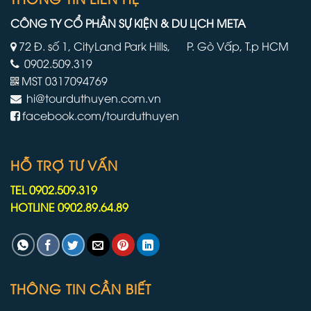
việc
mình
trên
CÔNG TY CỔ PHẦN SỰ KIỆN & DU LỊCH META
tàu
du
72 Đ. số 1, CityLand Park Hills, P. Gò Vấp, T.p HCM
lịch
0902.509.319
lâu
hơn
MST 0317094769
do
hi@tourduthuyen.com.vn
chiến
tranh
facebook.com/tourduthuyen
Iran
HỖ TRỢ TƯ VẤN
TEL 0902.509.319
HOTLINE 0902.89.64.89
THÔNG TIN CẦN BIẾT