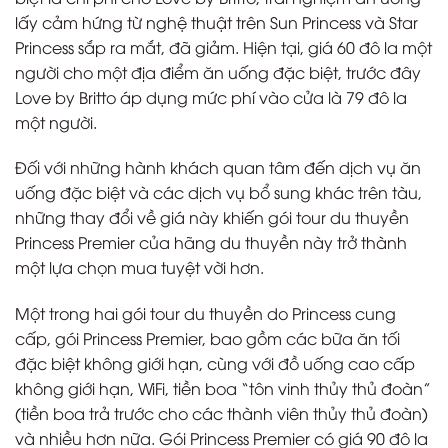
lấy cảm hứng từ nghệ thuật trên Sun Princess và Star
Princess sắp ra mắt, đã giảm. Hiện tại, giá 60 đô la một
người cho một địa điểm ăn uống đặc biệt, trước đây
Love by Britto áp dụng mức phí vào cửa là 79 đô la
một người.
Đối với những hành khách quan tâm đến dịch vụ ăn
uống đặc biệt và các dịch vụ bổ sung khác trên tàu,
những thay đổi về giá này khiến gói tour du thuyền
Princess Premier của hãng du thuyền này trở thành
một lựa chọn mua tuyệt vời hơn.
Một trong hai gói tour du thuyền do Princess cung
cấp, gói Princess Premier, bao gồm các bữa ăn tối
đặc biệt không giới hạn, cùng với đồ uống cao cấp
không giới hạn, WiFi, tiền boa “tôn vinh thủy thủ đoàn”
(tiền boa trả trước cho các thành viên thủy thủ đoàn)
và nhiều hơn nữa. Gói Princess Premier có giá 90 đô la