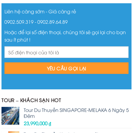
Liên hệ càng sớm - Giá càng rẻ
0902.509.319 - 0902.89.64.89
Hoặc để lại số điện thoại, chúng tôi sẽ gọi lại cho bạn
sau ít phút !
TOUR – KHÁCH SẠN HOT
Tour Du Thuyền SINGAPORE-MELAKA 6 Ngày 5
Đêm
23,990,000
₫