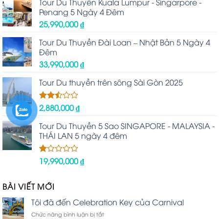
Tour Du Thuyền Kuala Lumpur - Singarpore -
Penang 5 Ngày 4 Đêm
25,990,000
₫
Tour Du Thuyền Đài Loan – Nhật Bản 5 Ngày 4
Đêm
33,990,000
₫
Tour Du thuyền trên sông Sài Gòn 2025
2,880,000
₫
Được
xếp
hạng
Tour Du Thuyền 5 Sao SINGAPORE - MALAYSIA -
2.48
THÁI LAN 5 ngày 4 đêm
5 sao
19,990,000
₫
Được
xếp
hạng
1.00
BÀI VIẾT MỚI
5
sao
Tôi đã đến Celebration Key của Carnival
ở
Chức năng bình luận bị tắt