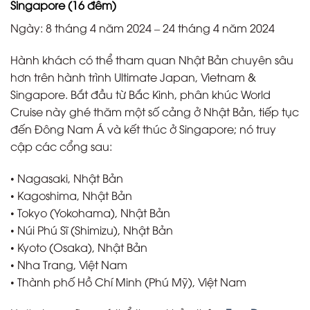
Singapore (16 đêm)
Ngày: 8 tháng 4 năm 2024 – 24 tháng 4 năm 2024
Hành khách có thể tham quan Nhật Bản chuyên sâu
hơn trên hành trình Ultimate Japan, Vietnam &
Singapore. Bắt đầu từ Bắc Kinh, phân khúc World
Cruise này ghé thăm một số cảng ở Nhật Bản, tiếp tục
đến Đông Nam Á và kết thúc ở Singapore; nó truy
cập các cổng sau:
• Nagasaki, Nhật Bản
• Kagoshima, Nhật Bản
• Tokyo (Yokohama), Nhật Bản
• Núi Phú Sĩ (Shimizu), Nhật Bản
• Kyoto (Osaka), Nhật Bản
• Nha Trang, Việt Nam
• Thành phố Hồ Chí Minh (Phú Mỹ), Việt Nam