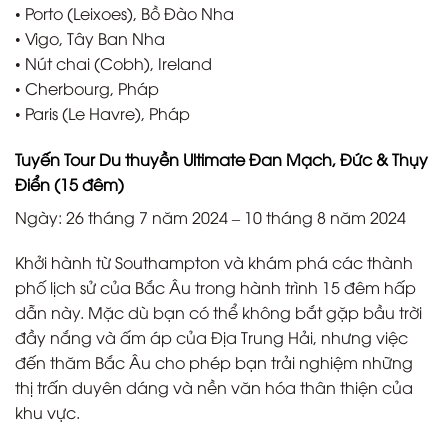
• Porto (Leixoes), Bồ Đào Nha
• Vigo, Tây Ban Nha
• Nút chai (Cobh), Ireland
• Cherbourg, Pháp
• Paris (Le Havre), Pháp
Tuyến Tour Du thuyền Ultimate Đan Mạch, Đức & Thụy
Điển (15 đêm)
Ngày: 26 tháng 7 năm 2024 – 10 tháng 8 năm 2024
Khởi hành từ Southampton và khám phá các thành
phố lịch sử của Bắc Âu trong hành trình 15 đêm hấp
dẫn này. Mặc dù bạn có thể không bắt gặp bầu trời
đầy nắng và ấm áp của Địa Trung Hải, nhưng việc
đến thăm Bắc Âu cho phép bạn trải nghiệm những
thị trấn duyên dáng và nền văn hóa thân thiện của
khu vực.