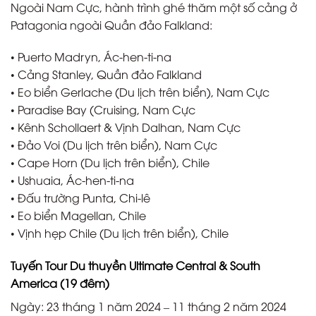
Ngoài Nam Cực, hành trình ghé thăm một số cảng ở
Patagonia ngoài Quần đảo Falkland:
• Puerto Madryn, Ác-hen-ti-na
• Cảng Stanley, Quần đảo Falkland
• Eo biển Gerlache (Du lịch trên biển), Nam Cực
• Paradise Bay (Cruising, Nam Cực
• Kênh Schollaert & Vịnh Dalhan, Nam Cực
• Đảo Voi (Du lịch trên biển), Nam Cực
• Cape Horn (Du lịch trên biển), Chile
• Ushuaia, Ác-hen-ti-na
• Đấu trường Punta, Chi-lê
• Eo biển Magellan, Chile
• Vịnh hẹp Chile (Du lịch trên biển), Chile
Tuyến Tour Du thuyền Ultimate Central & South
America (19 đêm)
Ngày: 23 tháng 1 năm 2024 – 11 tháng 2 năm 2024