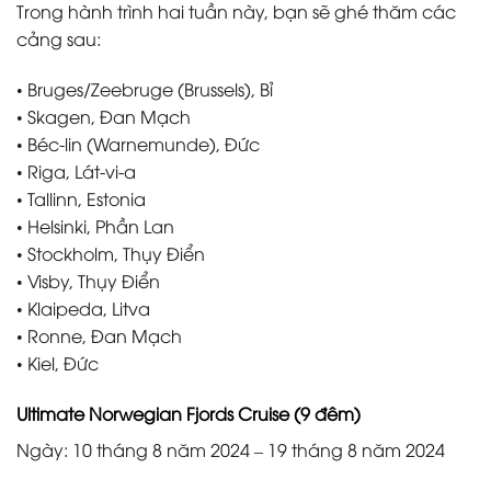
Trong hành trình hai tuần này, bạn sẽ ghé thăm các
cảng sau:
• Bruges/Zeebruge (Brussels), Bỉ
• Skagen, Đan Mạch
• Béc-lin (Warnemunde), Đức
• Riga, Lát-vi-a
• Tallinn, Estonia
• Helsinki, Phần Lan
• Stockholm, Thụy Điển
• Visby, Thụy Điển
• Klaipeda, Litva
• Ronne, Đan Mạch
• Kiel, Đức
Ultimate Norwegian Fjords Cruise (9 đêm)
Ngày: 10 tháng 8 năm 2024 – 19 tháng 8 năm 2024