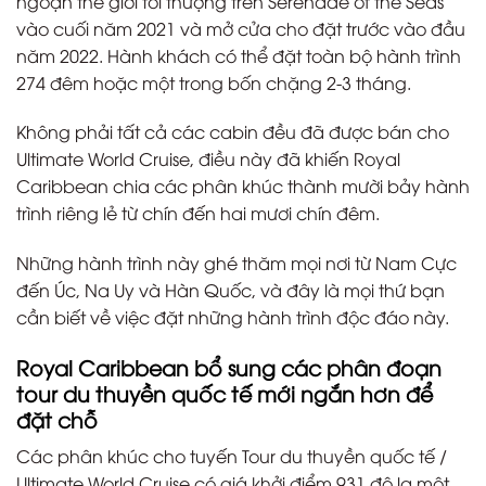
ngoạn thế giới tối thượng trên Serenade of the Seas
vào cuối năm 2021 và mở cửa cho đặt trước vào đầu
năm 2022. Hành khách có thể đặt toàn bộ hành trình
274 đêm hoặc một trong bốn chặng 2-3 tháng.
Không phải tất cả các cabin đều đã được bán cho
Ultimate World Cruise, điều này đã khiến Royal
Caribbean chia các phân khúc thành mười bảy hành
trình riêng lẻ từ chín đến hai mươi chín đêm.
Những hành trình này ghé thăm mọi nơi từ Nam Cực
đến Úc, Na Uy và Hàn Quốc, và đây là mọi thứ bạn
cần biết về việc đặt những hành trình độc đáo này.
Royal Caribbean bổ sung các phân đoạn
tour du thuyền quốc tế mới ngắn hơn để
đặt chỗ
Các phân khúc cho tuyến Tour du thuyền quốc tế /
Ultimate World Cruise có giá khởi điểm 931 đô la một