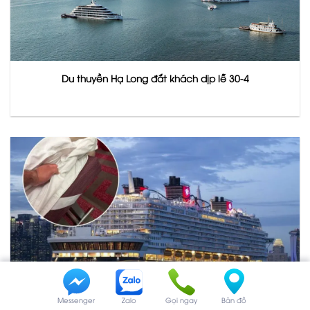
Du thuyền Hạ Long đắt khách dịp lễ 30-4
Messenger
Zalo
Gọi ngay
Bản đồ