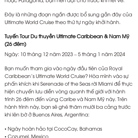
hoặc Patagonia, bạn nên đặt chỗ trước khi hết vé.
Đây là những đoạn ngắn được bổ sung gần đây của
Ultimate World Cruise theo thứ tự ngày khởi hành.
Tuyến Tour Du thuyền Ultimate Caribbean & Nam Mỹ
(26 đêm)
Ngày: 10 tháng 12 năm 2023 – 5 tháng 1 năm 2024
Bạn muốn tham gia vào ngày đầu tiên của Royal
Caribbean’s Ultimate World Cruise? Hòa mình vào sự
phấn khích khi Serenade of the Seas rời Miami để thực
hiện chuyến lưu diễn vòng quanh thế giới với hành
trình 26 đêm đến vùng Caribe và Nam Mỹ này. Trên
hành trình này, bạn sẽ ghé thăm mười ba cảng trước
khi lên bờ ở Buenos Aires, Argentina:
• Ngày hoàn hảo tại CocoCay, Bahamas
• Cozumel, Mexico