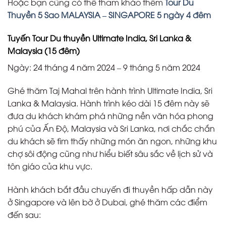
Hoặc bạn cũng có thể tham khảo thêm
Tour Du
Thuyền 5 Sao MALAYSIA – SINGAPORE 5 ngày 4 đêm
Tuyến Tour Du thuyền Ultimate India, Sri Lanka &
Malaysia (15 đêm)
Ngày: 24 tháng 4 năm 2024 – 9 tháng 5 năm 2024
Ghé thăm Taj Mahal trên hành trình Ultimate India, Sri
Lanka & Malaysia. Hành trình kéo dài 15 đêm này sẽ
đưa du khách khám phá những nền văn hóa phong
phú của Ấn Độ, Malaysia và Sri Lanka, nơi chắc chắn
du khách sẽ tìm thấy những món ăn ngon, những khu
chợ sôi động cũng như hiểu biết sâu sắc về lịch sử và
tôn giáo của khu vực.
Hành khách bắt đầu chuyến đi thuyền hấp dẫn này
ở Singapore và lên bờ ở Dubai, ghé thăm các điểm
đến sau: