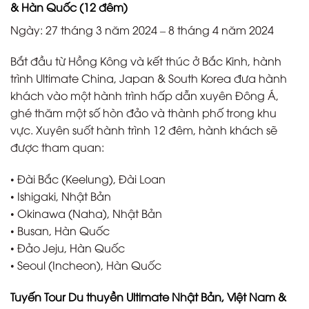
& Hàn Quốc (12 đêm)
Ngày: 27 tháng 3 năm 2024 – 8 tháng 4 năm 2024
Bắt đầu từ Hồng Kông và kết thúc ở Bắc Kinh, hành
trình Ultimate China, Japan & South Korea đưa hành
khách vào một hành trình hấp dẫn xuyên Đông Á,
ghé thăm một số hòn đảo và thành phố trong khu
vực. Xuyên suốt hành trình 12 đêm, hành khách sẽ
được tham quan:
• Đài Bắc (Keelung), Đài Loan
• Ishigaki, Nhật Bản
• Okinawa (Naha), Nhật Bản
• Busan, Hàn Quốc
• Đảo Jeju, Hàn Quốc
• Seoul (Incheon), Hàn Quốc
Tuyến Tour Du thuyền Ultimate Nhật Bản, Việt Nam &