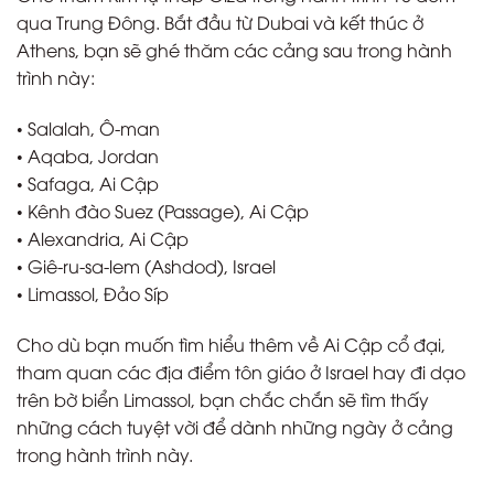
qua Trung Đông. Bắt đầu từ Dubai và kết thúc ở
Athens, bạn sẽ ghé thăm các cảng sau trong hành
trình này:
• Salalah, Ô-man
• Aqaba, Jordan
• Safaga, Ai Cập
• Kênh đào Suez (Passage), Ai Cập
• Alexandria, Ai Cập
• Giê-ru-sa-lem (Ashdod), Israel
• Limassol, Đảo Síp
Cho dù bạn muốn tìm hiểu thêm về Ai Cập cổ đại,
tham quan các địa điểm tôn giáo ở Israel hay đi dạo
trên bờ biển Limassol, bạn chắc chắn sẽ tìm thấy
những cách tuyệt vời để dành những ngày ở cảng
trong hành trình này.