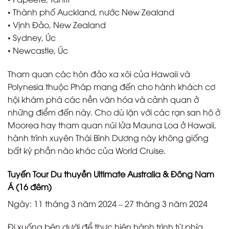
• Thành phố Auckland, nước New Zealand
• Vịnh Đảo, New Zealand
• Sydney, Úc
• Newcastle, Úc
Tham quan các hòn đảo xa xôi của Hawaii và
Polynesia thuộc Pháp mang đến cho hành khách cơ
hội khám phá các nền văn hóa và cảnh quan ở
những điểm đến này. Cho dù lặn với các rạn san hô ở
Moorea hay tham quan núi lửa Mauna Loa ở Hawaii,
hành trình xuyên Thái Bình Dương này không giống
bất kỳ phần nào khác của World Cruise.
Tuyến Tour Du thuyền Ultimate Australia & Đông Nam
Á (16 đêm)
Ngày: 11 tháng 3 năm 2024 – 27 tháng 3 năm 2024
Đi xuống bên dưới để thực hiện hành trình từ phía