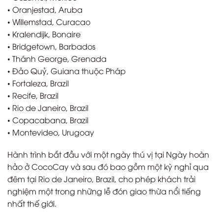
• Oranjestad, Aruba
• Willemstad, Curacao
• Kralendijk, Bonaire
• Bridgetown, Barbados
• Thánh George, Grenada
• Đảo Quỷ, Guiana thuộc Pháp
• Fortaleza, Brazil
• Recife, Brazil
• Rio de Janeiro, Brazil
• Copacabana, Brazil
• Montevideo, Urugoay
Hành trình bắt đầu với một ngày thú vị tại Ngày hoàn
hảo ở CocoCay và sau đó bao gồm một kỳ nghỉ qua
đêm tại Rio de Janeiro, Brazil, cho phép khách trải
nghiệm một trong những lễ đón giao thừa nổi tiếng
nhất thế giới.