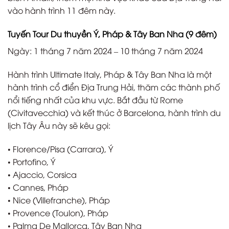
vào hành trình 11 đêm này.
Tuyến Tour Du thuyền Ý, Pháp & Tây Ban Nha (9 đêm)
Ngày: 1 tháng 7 năm 2024 – 10 tháng 7 năm 2024
Hành trình Ultimate Italy, Pháp & Tây Ban Nha là một
hành trình cổ điển Địa Trung Hải, thăm các thành phố
nổi tiếng nhất của khu vực. Bắt đầu từ Rome
(Civitavecchia) và kết thúc ở Barcelona, hành trình du
lịch Tây Âu này sẽ kêu gọi:
• Florence/Pisa (Carrara), Ý
• Portofino, Ý
• Ajaccio, Corsica
• Cannes, Pháp
• Nice (Villefranche), Pháp
• Provence (Toulon), Pháp
• Palma De Mallorca, Tây Ban Nha