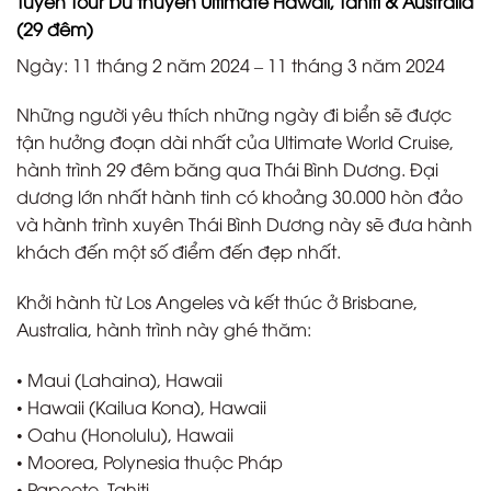
Tuyến Tour Du thuyền Ultimate Hawaii, Tahiti & Australia
(29 đêm)
Ngày: 11 tháng 2 năm 2024 – 11 tháng 3 năm 2024
Những người yêu thích những ngày đi biển sẽ được
tận hưởng đoạn dài nhất của Ultimate World Cruise,
hành trình 29 đêm băng qua Thái Bình Dương. Đại
dương lớn nhất hành tinh có khoảng 30.000 hòn đảo
và hành trình xuyên Thái Bình Dương này sẽ đưa hành
khách đến một số điểm đến đẹp nhất.
Khởi hành từ Los Angeles và kết thúc ở Brisbane,
Australia, hành trình này ghé thăm:
• Maui (Lahaina), Hawaii
• Hawaii (Kailua Kona), Hawaii
• Oahu (Honolulu), Hawaii
• Moorea, Polynesia thuộc Pháp
• Papeete, Tahiti