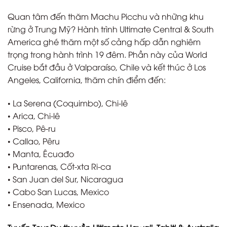
Quan tâm đến thăm Machu Picchu và những khu
rừng ở Trung Mỹ? Hành trình Ultimate Central & South
America ghé thăm một số cảng hấp dẫn nghiêm
trọng trong hành trình 19 đêm. Phần này của World
Cruise bắt đầu ở Valparaíso, Chile và kết thúc ở Los
Angeles, California, thăm chín điểm đến:
• La Serena (Coquimbo), Chi-lê
• Arica, Chi-lê
• Pisco, Pê-ru
• Callao, Pêru
• Manta, Êcuađo
• Puntarenas, Cốt-xta Ri-ca
• San Juan del Sur, Nicaragua
• Cabo San Lucas, Mexico
• Ensenada, Mexico