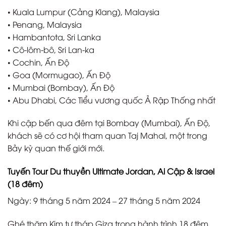
• Kuala Lumpur (Cảng Klang), Malaysia
• Penang, Malaysia
• Hambantota, Sri Lanka
• Cô-lôm-bô, Sri Lan-ka
• Cochin, Ấn Độ
• Goa (Mormugao), Ấn Độ
• Mumbai (Bombay), Ấn Độ
• Abu Dhabi, Các Tiểu vương quốc Ả Rập Thống nhất
Khi cập bến qua đêm tại Bombay (Mumbai), Ấn Độ,
khách sẽ có cơ hội tham quan Taj Mahal, một trong
Bảy kỳ quan thế giới mới.
Tuyến Tour Du thuyền Ultimate Jordan, Ai Cập & Israel
(18 đêm)
Ngày: 9 tháng 5 năm 2024 – 27 tháng 5 năm 2024
Ghé thăm Kim tự tháp Giza trong hành trình 18 đêm