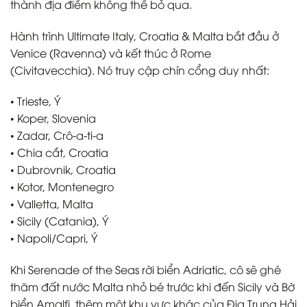
thành địa điểm không thể bỏ qua.
Hành trình Ultimate Italy, Croatia & Malta bắt đầu ở
Venice (Ravenna) và kết thúc ở Rome
(Civitavecchia). Nó truy cập chín cổng duy nhất:
• Trieste, Ý
• Koper, Slovenia
• Zadar, Crô-a-ti-a
• Chia cắt, Croatia
• Dubrovnik, Croatia
• Kotor, Montenegro
• Valletta, Malta
• Sicily (Catania), Ý
• Napoli/Capri, Ý
Khi Serenade of the Seas rời biển Adriatic, cô sẽ ghé
thăm đất nước Malta nhỏ bé trước khi đến Sicily và Bờ
biển Amalfi, thêm một khu vực khác của Địa Trung Hải