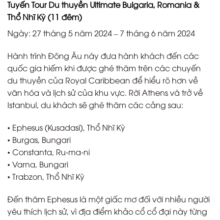
Tuyến Tour Du thuyền Ultimate Bulgaria, Romania &
Thổ Nhĩ Kỳ (11 đêm)
Ngày: 27 tháng 5 năm 2024 – 7 tháng 6 năm 2024
Hành trình Đông Âu này đưa hành khách đến các
quốc gia hiếm khi được ghé thăm trên các chuyến
du thuyền của Royal Caribbean để hiểu rõ hơn về
văn hóa và lịch sử của khu vực. Rời Athens và trở về
Istanbul, du khách sẽ ghé thăm các cảng sau:
• Ephesus (Kusadasi), Thổ Nhĩ Kỳ
• Burgas, Bungari
• Constanta, Ru-ma-ni
• Varna, Bungari
• Trabzon, Thổ Nhĩ Kỳ
Đến thăm Ephesus là một giấc mơ đối với nhiều người
yêu thích lịch sử, vì địa điểm khảo cổ cổ đại này từng