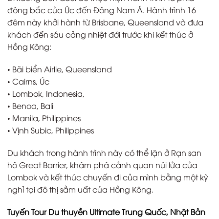
đông bắc của Úc đến Đông Nam Á. Hành trình 16
đêm này khởi hành từ Brisbane, Queensland và đưa
khách đến sáu cảng nhiệt đới trước khi kết thúc ở
Hồng Kông:
• Bãi biển Airlie, Queensland
• Cairns, Úc
• Lombok, Indonesia,
• Benoa, Bali
• Manila, Philippines
• Vịnh Subic, Philippines
Du khách trong hành trình này có thể lặn ở Rạn san
hô Great Barrier, khám phá cảnh quan núi lửa của
Lombok và kết thúc chuyến đi của mình bằng một kỳ
nghỉ tại đô thị sầm uất của Hồng Kông.
Tuyến Tour Du thuyền Ultimate Trung Quốc, Nhật Bản