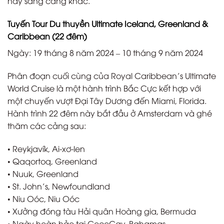
này sang cảng khác.
Tuyến Tour Du thuyền Ultimate Iceland, Greenland &
Caribbean (22 đêm)
Ngày: 19 tháng 8 năm 2024 – 10 tháng 9 năm 2024
Phân đoạn cuối cùng của Royal Caribbean’s Ultimate
World Cruise là một hành trình Bắc Cực kết hợp với
một chuyến vượt Đại Tây Dương đến Miami, Florida.
Hành trình 22 đêm này bắt đầu ở Amsterdam và ghé
thăm các cảng sau:
• Reykjavík, Ai-xơ-len
• Qaqortoq, Greenland
• Nuuk, Greenland
• St. John’s, Newfoundland
• Niu Oóc, Niu Oóc
• Xưởng đóng tàu Hải quân Hoàng gia, Bermuda
• Ngày hoàn hảo tại CocoCay, Bahamas