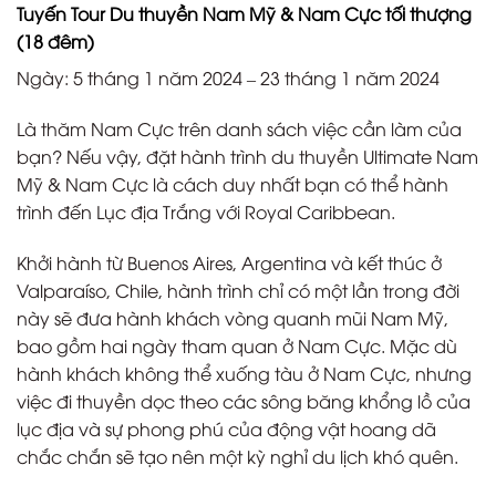
Tuyến Tour Du thuyền Nam Mỹ & Nam Cực tối thượng
(18 đêm)
Ngày: 5 tháng 1 năm 2024 – 23 tháng 1 năm 2024
Là thăm Nam Cực trên danh sách việc cần làm của
bạn? Nếu vậy, đặt hành trình du thuyền Ultimate Nam
Mỹ & Nam Cực là cách duy nhất bạn có thể hành
trình đến Lục địa Trắng với Royal Caribbean.
Khởi hành từ Buenos Aires, Argentina và kết thúc ở
Valparaíso, Chile, hành trình chỉ có một lần trong đời
này sẽ đưa hành khách vòng quanh mũi Nam Mỹ,
bao gồm hai ngày tham quan ở Nam Cực. Mặc dù
hành khách không thể xuống tàu ở Nam Cực, nhưng
việc đi thuyền dọc theo các sông băng khổng lồ của
lục địa và sự phong phú của động vật hoang dã
chắc chắn sẽ tạo nên một kỳ nghỉ du lịch khó quên.