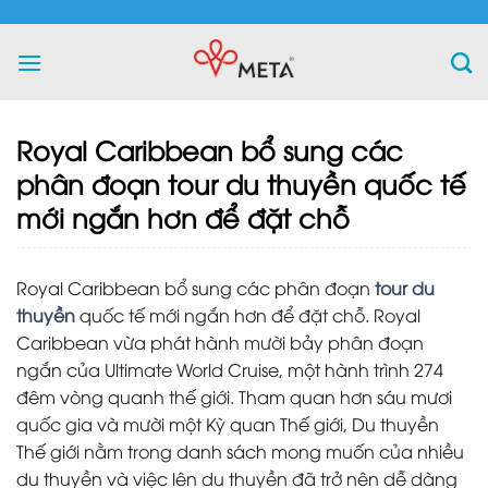
Skip
to
content
Royal Caribbean bổ sung các
phân đoạn tour du thuyền quốc tế
mới ngắn hơn để đặt chỗ
Royal Caribbean bổ sung các phân đoạn
tour du
thuyền
quốc tế mới ngắn hơn để đặt chỗ. Royal
Caribbean vừa phát hành mười bảy phân đoạn
ngắn của Ultimate World Cruise, một hành trình 274
đêm vòng quanh thế giới. Tham quan hơn sáu mươi
quốc gia và mười một Kỳ quan Thế giới, Du thuyền
Thế giới nằm trong danh sách mong muốn của nhiều
du thuyền và việc lên du thuyền đã trở nên dễ dàng