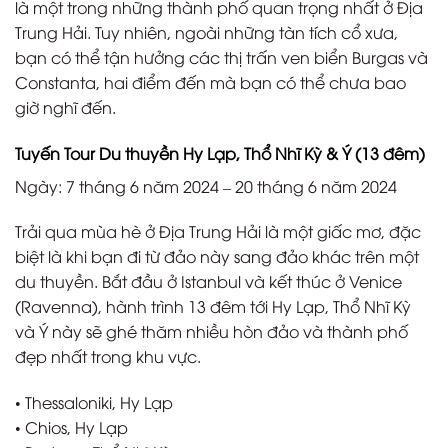
là một trong những thành phố quan trọng nhất ở Địa
Trung Hải. Tuy nhiên, ngoài những tàn tích cổ xưa,
bạn có thể tận hưởng các thị trấn ven biển Burgas và
Constanta, hai điểm đến mà bạn có thể chưa bao
giờ nghĩ đến.
Tuyến Tour Du thuyền Hy Lạp, Thổ Nhĩ Kỳ & Ý (13 đêm)
Ngày: 7 tháng 6 năm 2024 – 20 tháng 6 năm 2024
Trải qua mùa hè ở Địa Trung Hải là một giấc mơ, đặc
biệt là khi bạn đi từ đảo này sang đảo khác trên một
du thuyền. Bắt đầu ở Istanbul và kết thúc ở Venice
(Ravenna), hành trình 13 đêm tới Hy Lạp, Thổ Nhĩ Kỳ
và Ý này sẽ ghé thăm nhiều hòn đảo và thành phố
đẹp nhất trong khu vực.
• Thessaloniki, Hy Lạp
• Chios, Hy Lạp