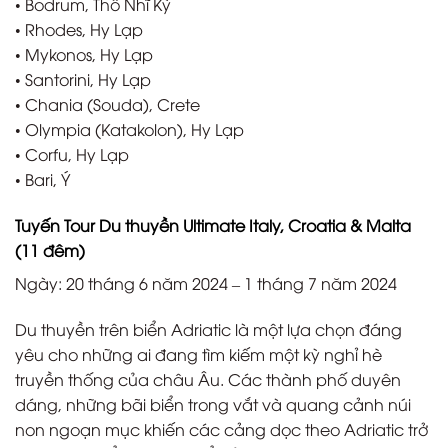
• Bodrum, Thổ Nhĩ Kỳ
• Rhodes, Hy Lạp
• Mykonos, Hy Lạp
• Santorini, Hy Lạp
• Chania (Souda), Crete
• Olympia (Katakolon), Hy Lạp
• Corfu, Hy Lạp
• Bari, Ý
Tuyến Tour Du thuyền Ultimate Italy, Croatia & Malta
(11 đêm)
Ngày: 20 tháng 6 năm 2024 – 1 tháng 7 năm 2024
Du thuyền trên biển Adriatic là một lựa chọn đáng
yêu cho những ai đang tìm kiếm một kỳ nghỉ hè
truyền thống của châu Âu. Các thành phố duyên
dáng, những bãi biển trong vắt và quang cảnh núi
non ngoạn mục khiến các cảng dọc theo Adriatic trở