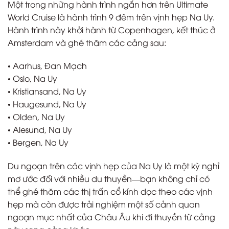
Một trong những hành trình ngắn hơn trên Ultimate
World Cruise là hành trình 9 đêm trên vịnh hẹp Na Uy.
Hành trình này khởi hành từ Copenhagen, kết thúc ở
Amsterdam và ghé thăm các cảng sau:
• Aarhus, Đan Mạch
• Oslo, Na Uy
• Kristiansand, Na Uy
• Haugesund, Na Uy
• Olden, Na Uy
• Alesund, Na Uy
• Bergen, Na Uy
Du ngoạn trên các vịnh hẹp của Na Uy là một kỳ nghỉ
mơ ước đối với nhiều du thuyền—bạn không chỉ có
thể ghé thăm các thị trấn cổ kính dọc theo các vịnh
hẹp mà còn được trải nghiệm một số cảnh quan
ngoạn mục nhất của Châu Âu khi đi thuyền từ cảng