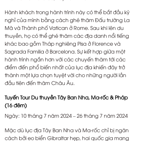
Hành khách trong hành trình này có thể bắt đầu kỳ
nghỉ của mình bằng cách ghé thăm Đấu trường La
Mã và Thành phố Vatican ở Rome. Sau khi lên du
thuyền, họ có thể ghé thăm các địa danh nổi tiếng
khác bao gồm Tháp nghiêng Pisa ở Florence và
Sagrada Familia ở Barcelona. Sự kết hợp giữa một
hành trình ngắn hơn với các chuyến thăm tới các
điểm đến phổ biến nhất của lục địa khiến đây trở
thành một lựa chọn tuyệt vời cho những người lần
đầu tiên đến thăm Châu Âu.
Tuyến Tour Du thuyền Tây Ban Nha, Ma-rốc & Pháp
(16 đêm)
Ngày: 10 tháng 7 năm 2024 – 26 tháng 7 năm 2024
Mặc dù lục địa Tây Ban Nha và Ma-rốc chỉ bị ngăn
cách bởi eo biển Gibraltar hẹp, hai quốc gia mang