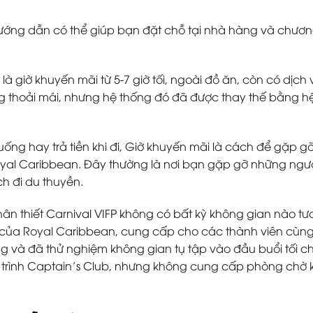
ướng dẫn có thể giúp bạn đặt chỗ tại nhà hàng và chươ
 là giờ khuyến mãi từ 5-7 giờ tối, ngoài đồ ăn, còn có dịch 
g thoải mái, nhưng hệ thống đó đã được thay thế bằng h
ống hay trả tiền khi đi, Giờ khuyến mãi là cách để gặp g
yal Caribbean. Đây thường là nơi bạn gặp gỡ những ngư
h đi du thuyền.
ân thiết Carnival VIFP không có bất kỳ không gian nào t
em của Royal Caribbean, cung cấp cho các thành viên cùn
 và đã thử nghiệm không gian tụ tập vào đầu buổi tối c
g trình Captain’s Club, nhưng không cung cấp phòng chờ