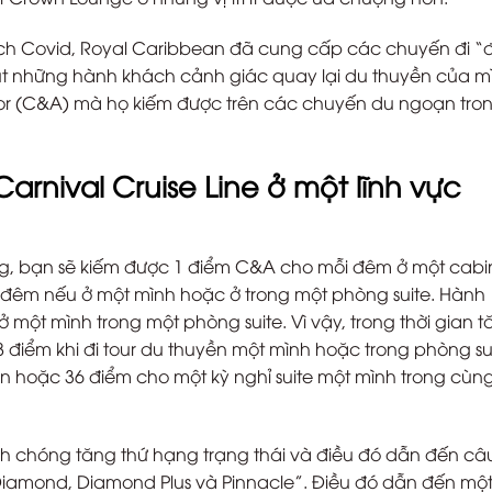
 dịch Covid, Royal Caribbean đã cung cấp các chuyến đi “
t những hành khách cảnh giác quay lại du thuyền của m
r (C&A) mà họ kiếm được trên các chuyến du ngoạn tro
rnival Cruise Line ở một lĩnh vực
ng, bạn sẽ kiếm được 1 điểm C&A cho mỗi đêm ở một cabi
 đêm nếu ở một mình hoặc ở trong một phòng suite. Hành
 một mình trong một phòng suite. Vì vậy, trong thời gian 
 điểm khi đi tour du thuyền một mình hoặc trong phòng su
ần hoặc 36 điểm cho một kỳ nghỉ suite một mình trong cùn
 chóng tăng thứ hạng trạng thái và điều đó dẫn đến câu
iamond, Diamond Plus và Pinnacle”. Điều đó dẫn đến một