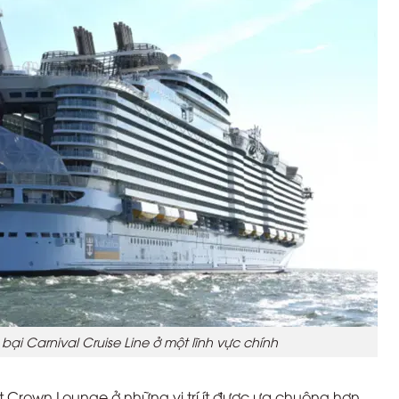
ại Carnival Cruise Line ở một lĩnh vực chính
Crown Lounge ở những vị trí ít được ưa chuộng hơn.