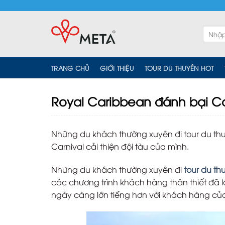
Skip
to
content
Tìm
kiếm:
TRANG CHỦ
GIỚI THIỆU
TOUR DU THUYỀN HOT
Royal Caribbean đánh bại Car
Những du khách thường xuyên đi tour du thu
Carnival cải thiện đội tàu của mình.
Những du khách thường xuyên đi
tour du th
các chương trình khách hàng thân thiết đã 
ngày càng lớn tiếng hơn với khách hàng của 