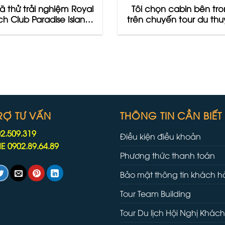
đã thử trải nghiệm Royal
Tôi chọn cabin bên tr
h Club Paradise Island.
trên chuyến tour du th
hơi cao, nhưng tôi nghĩ
Disney của mình vì đó là
nó đáng giá.
chọn rẻ nhất
RỢ TƯ VẤN
THÔNG TIN CẦN BIẾT
02.509.319
Điều kiện điều khoản
E 0902.89.64.89
Phương thức thanh toán
Bảo mật thông tin khách 
Tour Team Building
Tour Du lịch Hội Nghị Khác