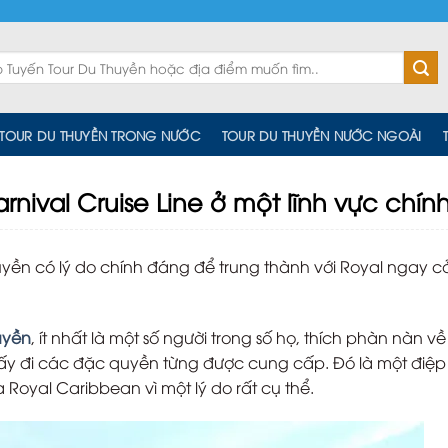
TOUR DU THUYỀN TRONG NƯỚC
TOUR DU THUYỀN NƯỚC NGOÀI
nival Cruise Line ở một lĩnh vực chín
yền có lý do chính đáng để trung thành với Royal ngay cả
uyền
, ít nhất là một số người trong số họ, thích phàn nàn v
lấy đi các đặc quyền từng được cung cấp. Đó là một điệp
Royal Caribbean vì một lý do rất cụ thể.