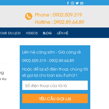
Phone : 0902.509.319
Hotline : 0902.89.64.89
<
TOUR DU LỊCH
VIDEOS
BLOG
LIÊN HỆ
Liên hệ càng sớm - Giá càng rẻ
0902.509.319 - 0902.89.64.89
Hoặc để lại số điện thoại, chúng tôi
ng
sẽ gọi lại cho bạn sau ít phút !
 xu