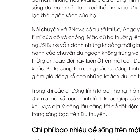
sống du mục miễn là họ có thể làm việc từ xa,
lạc khỏi ngân sách của họ.
Nói chuyện với 7News có trụ sở tại Úc, Angel
tỉ mỉ của cô và chồng. Mặc dù họ thường l
người Burks vẫn dành những khoảng thời gian
hành của chuyến du ngoạn không trùng với
thời gian, cặp đôi này luôn ở trên một con 
khác. Burks cũng tận dụng các chương trình
giảm giá đáng kể cho những khách du lịch th
Trong khi các chương trình khách hàng thân 
đưa ra một số mẹo hành trình khác giúp cô
khu vực địa lý càng lâu càng tốt để tiết k
trong sòng bạc trên Du thuyền.
Chi phí bao nhiêu để sống trên mộ