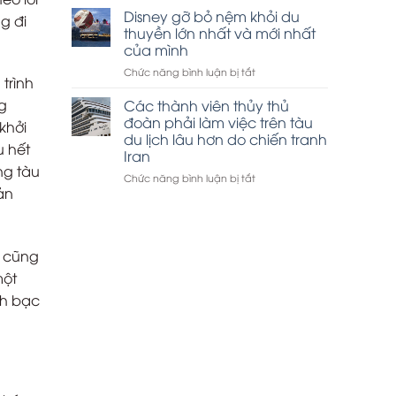
thuyền
Disney gỡ bỏ nệm khỏi du
tham
g đi
Hạ
quan
thuyền lớn nhất và mới nhất
Long
vịnh
của mình
đắt
Hạ
ở
Chức năng bình luận bị tắt
khách
Long
trình
Disney
dịp
gỡ
lễ
g
Các thành viên thủy thủ
bỏ
30-
đoàn phải làm việc trên tàu
khởi
nệm
4
du lịch lâu hơn do chiến tranh
khỏi
u hết
Iran
du
ng tàu
thuyền
ở
Chức năng bình luận bị tắt
ản
lớn
Các
nhất
thành
và
viên
mới
thủy
nhất
thủ
k cũng
của
đoàn
một
mình
phải
làm
nh bạc
việc
trên
tàu
du
lịch
lâu