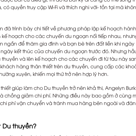
 có quyền truy cập Wi-Fi và thích nghi với- tồn tại mà khôn
yn đã trình bày chi tiết về phương pháp lập kế hoạch hành 
ên kế hoạch cho các chuyến du ngoạn nối tiếp nhau, nhưn
 ngắn để thăm gia đình và bạn bè trên đất liền khi ngày 
 ngày kết thúc của chuyến du ngoạn trước đó. Nhưng hầ
Du thuyền và lên kế hoạch cho các chuyến đi từ tàu này sa
 khách hàng thân thiết trên du thuyền, cung cấp các kho
ường xuyên, khiến mọi thứ trở nên hợp lý hơn.
thiết giúp làm cho Du thuyền trở nên khả thi, Angelyn Bur
 và chồng giảm chi phí. Những điều này bao gồm ở cùng 
iệm chi phí vận chuyển và tránh mua hàng bên ngoài và đá
t Du thuyền?