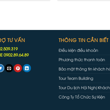
nó đáng giá.
chọn rẻ nhất
RỢ TƯ VẤN
THÔNG TIN CẦN BIẾT
02.509.319
Điều kiện điều khoản
E 0902.89.64.89
Phương thức thanh toán
Bảo mật thông tin khách 
Tour Team Building
Tour Du lịch Hội Nghị Khác
Công Ty Tổ Chức Sự Kiện