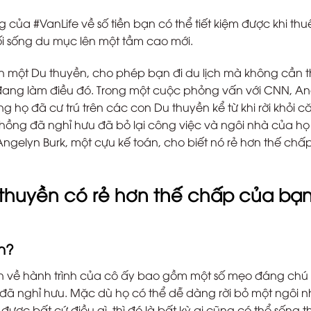
của #VanLife về số tiền bạn có thể tiết kiệm được khi thu
ối sống du mục lên một tầm cao mới.
ên một Du thuyền, cho phép bạn đi du lịch mà không cần 
đang làm điều đó. Trong một cuộc phỏng vấn với CNN, An
ằng họ đã cư trú trên các con Du thuyền kể từ khi rời khỏi c
ồng đã nghỉ hưu đã bỏ lại công việc và ngôi nhà của họ
Angelyn Burk, một cựu kế toán, cho biết nó rẻ hơn thế chấ
 thuyền có rẻ hơn thế chấp của bạ
n?
n về hành trình của cô ấy bao gồm một số mẹo đáng chú 
 đã nghỉ hưu. Mặc dù họ có thể dễ dàng rời bỏ một ngôi n
ợc bất cứ điều gì, thì đó là bất kỳ ai cũng có thể sống th