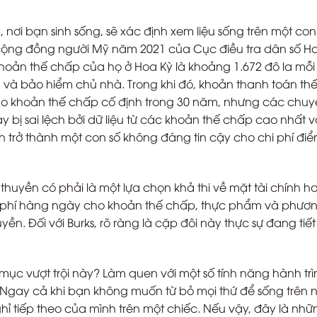
, nơi bạn sinh sống, sẽ xác định xem liệu sống trên một co
 cộng đồng người Mỹ năm 2021 của Cục điều tra dân số Ho
khoản thế chấp của họ ở Hoa Kỳ là khoảng 1.672 đô la mỗi
và bảo hiểm chủ nhà. Trong khi đó, khoản thanh toán th
cho khoản thế chấp cố định trong 30 năm, nhưng các chuy
 này bị sai lệch bởi dữ liệu từ các khoản thế chấp cao nhất 
h trở thành một con số không đáng tin cậy cho chi phí điể
huyền có phải là một lựa chọn khả thi về mặt tài chính h
hi phí hàng ngày cho khoản thế chấp, thực phẩm và phươn
huyền. Đối với Burks, rõ ràng là cặp đôi này thực sự đang tiế
mục vượt trội này? Làm quen với một số tính năng hành trì
 Ngay cả khi bạn không muốn từ bỏ mọi thứ để sống trên
ỉ tiếp theo của mình trên một chiếc. Nếu vậy, đây là nhữ