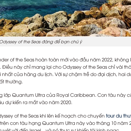
 Odyssey of the Seas đáng để bạn chú ý
er of the Seas hoàn toàn mới vào đầu năm 2022, không 
. Điều này chỉ mang lại cho Odyssey of the Seas chỉ vài th
nhất của hãng du lịch. Với sự chậm trễ do đại dịch, hai d
ất thường.
ong lớp Quantum Ultra của Royal Caribbean. Con tàu này c
u dự kiến ra mắt vào năm 2020.
ssey of the Seas khi lên kế hoạch cho chuyến
tour du th
ền trên con tàu hạng Quantum Ultra này vào tháng 10 năm 
ệt vời đến Israel – và nó thực sự khiến tôi kinh ngạc.