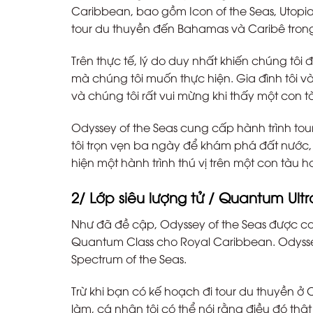
Caribbean, bao gồm Icon of the Seas, Utopia 
tour du thuyền đến Bahamas và Caribê trong
Trên thực tế, lý do duy nhất khiến chúng tôi đ
mà chúng tôi muốn thực hiện. Gia đình tôi v
và chúng tôi rất vui mừng khi thấy một con t
Odyssey of the Seas cung cấp hành trình tou
tôi trọn vẹn ba ngày để khám phá đất nước, 
hiện một hành trình thú vị trên một con tàu h
2/ Lớp siêu lượng tử / Quantum Ultr
Như đã đề cập, Odyssey of the Seas được coi
Quantum Class cho Royal Caribbean. Odyssey 
Spectrum of the Seas.
Trừ khi bạn có kế hoạch đi tour du thuyền ở
làm, cá nhân tôi có thể nói rằng điều đó thật