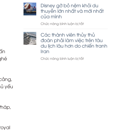
thuyền
Disney gỡ bỏ nệm khỏi du
tham
Hạ
quan
thuyền lớn nhất và mới nhất
Long
vịnh
của mình
đắt
Hạ
ở
Chức năng bình luận bị tắt
khách
Long
Disney
dịp
gỡ
lễ
Các thành viên thủy thủ
bỏ
30-
đoàn phải làm việc trên tàu
nệm
4
du lịch lâu hơn do chiến tranh
khỏi
Iran
 ấn
du
ghé
thuyền
ở
Chức năng bình luận bị tắt
lớn
Các
nhất
thành
và
viên
mới
thủy
 cảng,
nhất
thủ
hủ yếu
của
đoàn
mình
phải
làm
việc
 Pháp,
trên
tàu
du
lịch
Royal
lâu