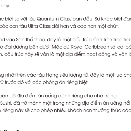
 này.
c biệt so với tàu Quantum Class ban đầu. Sự khác biệt đ
 các con tàu Ultra Class dài hơn và cao hơn một chút.
d vào Sàn thể thao, đây là một cấu trúc hình tròn treo tr
ìn ra đại dương bên dưới. Mặc dù Royal Caribbean sẽ loại b
ần, cấu trúc này sẽ vẫn là một địa điểm hoạt động và vẫn 
 nhất trên các tàu Hạng siêu lượng tử, đây là một lựa ch
tử trước đó với các phòng ăn riêng biệt.
 toàn bộ địa điểm ăn uống dành riêng cho nhà hàng
Sushi, đã trở thành một trong những địa điểm ăn uống nổi
 riêng này sẽ cho phép nhiều khách hơn thưởng thức cá