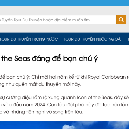
TOUR DU THUYỀN TRONG NƯỚC
TOUR DU THUYỀN NƯỚC NGOÀI
f the Seas đáng để bạn chú ý
để bạn chú ý: Chỉ mới hai năm kể từ khi Royal Caribbean 
ờng như quên mất du thuyền mới này.
sự cường điệu rầm rộ xung quanh Icon of the Seas, đây sẽ
n vào đầu năm 2024. Con tàu đột phá này đã tạo nên làn
o và những tiện nghi vô song trên tàu.