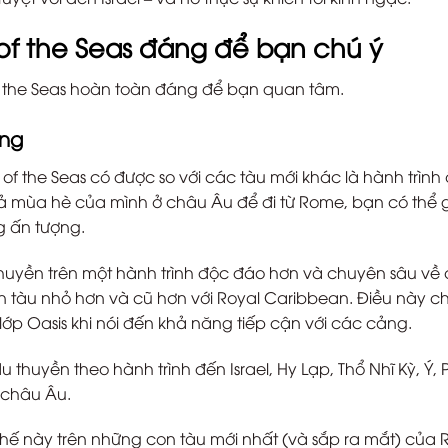
of the Seas đáng để bạn chú ý
 of the Seas hoàn toàn đáng để bạn quan tâm.
ợng
of the Seas có được so với các tàu mới khác là hành trình
cả mùa hè của mình ở châu Âu để đi từ Rome, bạn có thể 
g ấn tượng.
thuyền trên một hành trình độc đáo hơn và chuyên sâu về
on tàu nhỏ hơn và cũ hơn với Royal Caribbean. Điều này c
lớp Oasis khi nói đến khả năng tiếp cận với các cảng.
u thuyền theo hành trình đến Israel, Hy Lạp, Thổ Nhĩ Kỳ, Ý,
 châu Âu.
hế này trên những con tàu mới nhất (và sắp ra mắt) của 