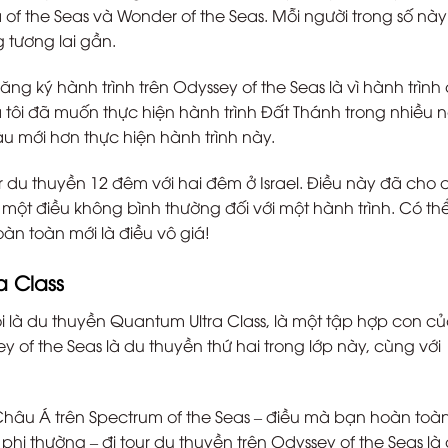
of the Seas và Wonder of the Seas. Mỗi người trong số này 
 tương lai gần.
ăng ký hành trình trên Odyssey of the Seas là vì hành trình
à tôi đã muốn thực hiện hành trình Đất Thánh trong nhiều 
àu mới hơn thực hiện hành trình này.
r du thuyền 12 đêm với hai đêm ở Israel. Điều này đã cho
một điều không bình thường đối với một hành trình. Có th
oàn toàn mới là điều vô giá!
a Class
 là du thuyền Quantum Ultra Class, là một tập hợp con c
of the Seas là du thuyền thứ hai trong lớp này, cùng với
 Châu Á trên Spectrum of the Seas – điều mà bạn hoàn toà
 phi thường – đi tour du thuyền trên Odyssey of the Seas là