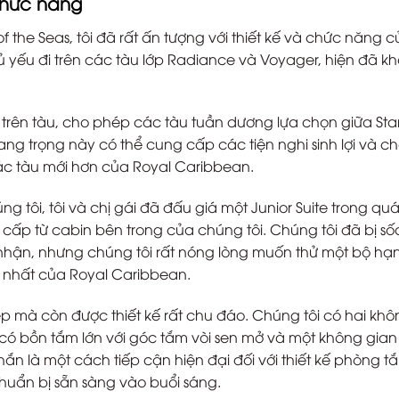
chức năng
of the Seas, tôi đã rất ấn tượng với thiết kế và chức năng 
ủ yếu đi trên các tàu lớp Radiance và Voyager, hiện đã k
 trên tàu, cho phép các tàu tuần dương lựa chọn giữa Sta
ang trọng này có thể cung cấp các tiện nghi sinh lợi và ch
n các tàu mới hơn của Royal Caribbean.
g tôi, tôi và chị gái đã đấu giá một Junior Suite trong quá
 cấp từ cabin bên trong của chúng tôi. Chúng tôi đã bị sốc
 nhận, nhưng chúng tôi rất nóng lòng muốn thử một bộ hạ
 nhất của Royal Caribbean.
p mà còn được thiết kế rất chu đáo. Chúng tôi có hai khô
 có bồn tắm lớn với góc tắm vòi sen mở và một không gia
ắn là một cách tiếp cận hiện đại đối với thiết kế phòng t
huẩn bị sẵn sàng vào buổi sáng.