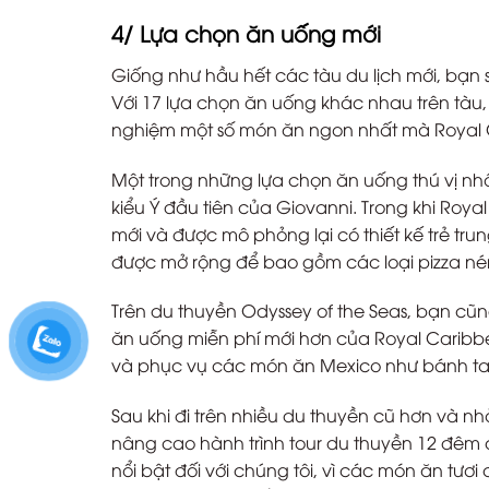
4/ Lựa chọn ăn uống mới
Giống như hầu hết các tàu du lịch mới, bạn s
Với 17 lựa chọn ăn uống khác nhau trên tàu
nghiệm một số món ăn ngon nhất mà Royal
Một trong những lựa chọn ăn uống thú vị nh
kiểu Ý đầu tiên của Giovanni. Trong khi Roy
mới và được mô phỏng lại có thiết kế trẻ tru
được mở rộng để bao gồm các loại pizza né
Trên du thuyền Odyssey of the Seas, bạn cũn
ăn uống miễn phí mới hơn của Royal Carib
và phục vụ các món ăn Mexico như bánh taco
Sau khi đi trên nhiều du thuyền cũ hơn và nh
nâng cao hành trình tour du thuyền 12 đêm 
nổi bật đối với chúng tôi, vì các món ăn tươi 