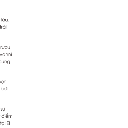
 tàu.
rải
 rượu
ovanni
 cũng
họn
 bơi
 sự
t điểm
ại El