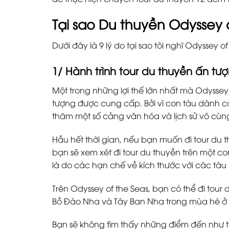
Tại sao Du thuyền Odyssey 
Dưới đây là 9 lý do tại sao tôi nghĩ Odyssey
1/ Hành trình tour du thuyền ấn tư
Một trong những lợi thế lớn nhất mà Odyssey 
tượng được cung cấp. Bởi vì con tàu dành 
thăm một số cảng văn hóa và lịch sử vô cùn
Hầu hết thời gian, nếu bạn muốn đi tour du 
bạn sẽ xem xét đi tour du thuyền trên một c
là do các hạn chế về kích thước với các tàu 
Trên Odyssey of the Seas, bạn có thể đi tour d
Bồ Đào Nha và Tây Ban Nha trong mùa hè ở
Bạn sẽ không tìm thấy những điểm đến như t