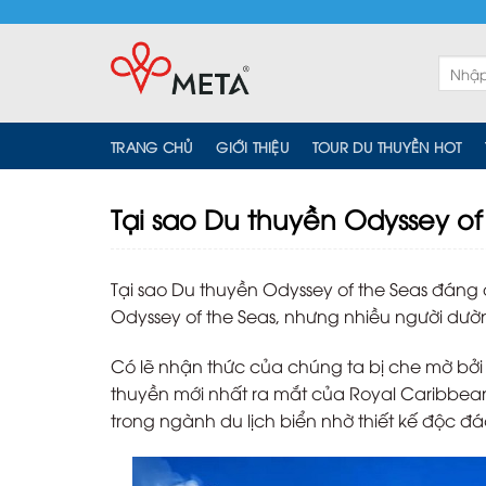
Skip
to
content
Tìm
kiếm:
TRANG CHỦ
GIỚI THIỆU
TOUR DU THUYỀN HOT
Tại sao Du thuyền Odyssey o
Tại sao Du thuyền Odyssey of the Seas đáng 
Odyssey of the Seas, nhưng nhiều người dư
Có lẽ nhận thức của chúng ta bị che mờ bởi 
thuyền mới nhất ra mắt của Royal Caribbea
trong ngành du lịch biển nhờ thiết kế độc đá