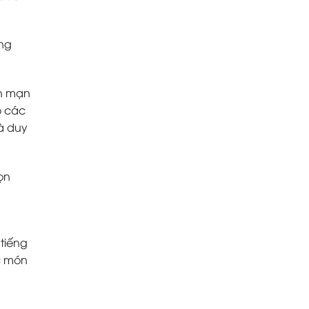
áng
ên mạn
ỏ các
là duy
ọn
 tiếng
c món