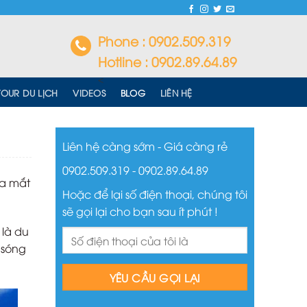
Phone : 0902.509.319
Hotline : 0902.89.64.89
<
TOUR DU LỊCH
VIDEOS
BLOG
LIÊN HỆ
Liên hệ càng sớm - Giá càng rẻ
0902.509.319 - 0902.89.64.89
ra mắt
Hoặc để lại số điện thoại, chúng tôi
sẽ gọi lại cho bạn sau ít phút !
 là du
 sóng