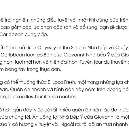
ẽ trải nghiệm những điều tuyệt vời nhất khi dùng bữa trên
, bao gồm các lựa chọn đặc sản và bổ sung, bạn sẽ được t
 Caribbean cung cấp.
ất đã ra mắt trên Odyssey of the Seas là Nhà bếp và Quầy
al Caribbean luôn có Bàn của Giovanni, Nhà bếp Ý của Gi
ng hơn, tươi mới hơn và hiện đại hơn. Tuyến tour du thuyền
m bằng tay trong thực đơn.
g có thể thưởng thức El Loco Fresh, một trong những lựa c
bean. Quán ăn nhanh và bình dân này nằm trên boong hồ
, quesadillas, burritos và nachos.
ỏ hơn gần đây, việc có rất nhiều quán ăn trên tàu đã thực
của chúng tôi. Ăn uống tại Nhà bếp Ý của Giovanni là mộ
của Ý có hương vị tuyệt vời. Ngoài ra, tôi đã ăn trưa nhanh t