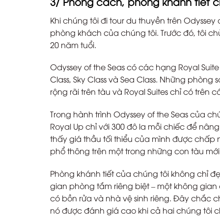
3/ Phong cách, phòng khánh tiết 
Khi chúng tôi đi tour du thuyền trên Odyssey 
phòng khách của chúng tôi. Trước đó, tôi ch
20 năm tuổi.
Odyssey of the Seas có các hạng Royal Suite
Class, Sky Class và Sea Class. Những phòng s
rộng rãi trên tàu và Royal Suites chỉ có trê
Trong hành trình Odyssey of the Seas của chún
Royal Up chỉ với 300 đô la mỗi chiếc để nâng
thấy giá thầu tối thiểu của mình được chấp
phổ thông trên một trong những con tàu mới
Phòng khánh tiết của chúng tôi không chỉ đẹ
gian phòng tắm riêng biệt – một không gian
có bồn rửa và nhà vệ sinh riêng. Đây chắc ch
nó được đánh giá cao khi cả hai chúng tôi c