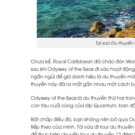
Tại sao Du thuyền
Chưa kể, Royal Caribbean đã chào đón Wond
sau khi Odyssey of the Seas đi vào hoạt động
ngắn ngủi để giữ danh hiệu là du thuyền mới 
thuyền này đã ra mắt gần nhau một cách b
Odyssey of the Seas là du thuyền thứ hai tr
con tàu cuối cùng của lớp Quantum, ban đầ
Bất chấp điều đó, bạn không nên bỏ qua Ody
tiếp theo của mình. Tôi vừa đi tour du thuy
để thực hiện chuyến tour du thuyền 12 đêm tuy