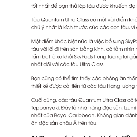
tốt nhất để bạn thử lớp tàu được khuếch đại
Tàu Quantum Ultra Class có một vài điểm khá
chú ý nhất là kích thước của các con tàu, vì
Một điểm khác biệt nữa là việc bổ sung SkyPa
tàu với lối đi trên sàn bằng kính, có tầm nh
tấm bạt lò xo khỏi SkyPads trong tương lai g
nhất đối với các tàu Ultra Class.
Bạn cũng có thể tìm thấy các phòng ăn thống
thiết kế được cải tiến từ các tàu Hạng lượng 
Cuối cùng, các tàu Quantum Ultra Class có
Teppanyaki. Đây là nhà hàng đặc sản, Izumi 
nhất của Royal Caribbean. Không gian dành
ăn đặc sản châu Á trên tàu.