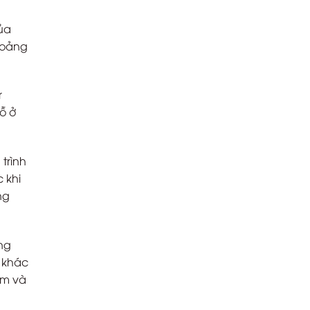
của
hoảng
r
ỗ ở
 trình
 khi
ng
ng
n khác
ắm và