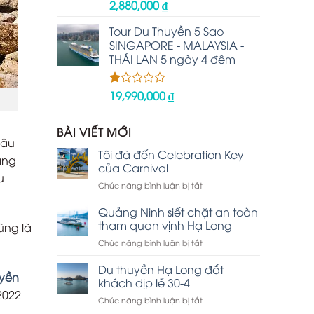
2,880,000
₫
Được
xếp
hạng
Tour Du Thuyền 5 Sao
2.48
SINGAPORE - MALAYSIA -
5 sao
THÁI LAN 5 ngày 4 đêm
19,990,000
₫
Được
xếp
hạng
1.00
BÀI VIẾT MỚI
5
lâu
sao
Tôi đã đến Celebration Key
áng
của Carnival
u
ở
Chức năng bình luận bị tắt
Tôi
đã
Quảng Ninh siết chặt an toàn
đến
tham quan vịnh Hạ Long
ũng là
Celebration
ở
Chức năng bình luận bị tắt
Key
Quảng
của
Ninh
Du thuyền Hạ Long đắt
Carnival
uyền
siết
khách dịp lễ 30-4
chặt
2022
ở
Chức năng bình luận bị tắt
an
Du
toàn