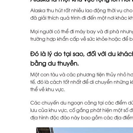
Alaska thu hút rất nhiều lao động thời vụ ch
đã giải thích quá trình đi đến một nơi khác 
Mọi người có thể đi máy bay và đi phà nhưng 
trường hợp khẩn cấp về sức khỏe hoặc để bắ
Đó là lý do tại sao, đối với du kh
bằng du thuyền.
Một con tàu và các phương tiện thủy nhỏ hơ
tế, đó là cách tốt nhất để di chuyển những
thể về khu vực.
Các chuyến du ngoạn cảng tại các điểm dừng
lưu của khu vực, cố gắng phát hiện một số đ
địa hình độc đáo này bao gồm các địa điểm