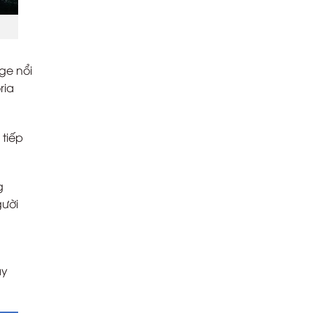
ge nổi
ria
 tiếp
g
gười
ày