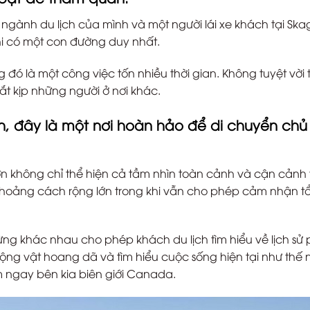
o ngành du lịch của mình và một người lái xe khách tại Sk
khi có một con đường duy nhất.
đó là một công việc tốn nhiều thời gian. Không tuyệt vời 
t kịp những người ở nơi khác.
ách, đây là một nơi hoàn hảo để di chuyển chủ
n không chỉ thể hiện cả tầm nhìn toàn cảnh và cận cảnh 
 khoảng cách rộng lớn trong khi vẫn cho phép cảm nhận t
 khác nhau cho phép khách du lịch tìm hiểu về lịch sử 
ộng vật hoang dã và tìm hiểu cuộc sống hiện tại như thế 
 ngay bên kia biên giới Canada.