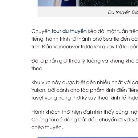
Du thuyền Dis
Chuyến
tour du thuyền
kéo dài một tuần trên
tiếng, hành trình từ thành phố Seattle đến 
trên Đảo Vancouver trước khi quay trở lại cả
Đó là phần giới thiệu lý tưởng và không khó 
theo.
Khu vực này được biết đến nhiều nhất với c
Yukon, bối cảnh cho tác phẩm kinh điển Tiế
tuyệt vọng trong thời kỳ suy thoái kinh tế th
Hành khách thời hiện đại nhìn thấy cùng mộ
Chúng tôi dễ dàng bắt đầu chuyến đi với sự
chèo thuyền.