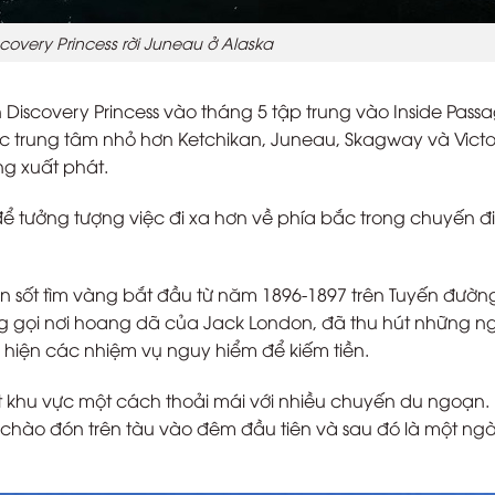
covery Princess rời Juneau ở Alaska
 Discovery Princess vào tháng 5 tập trung vào Inside Passa
các trung tâm nhỏ hơn Ketchikan, Juneau, Skagway và Victo
ng xuất phát.
để tưởng tượng việc đi xa hơn về phía bắc trong chuyến đi
ơn sốt tìm vàng bắt đầu từ năm 1896-1897 trên Tuyến đườn
ng gọi nơi hoang dã của Jack London, đã thu hút những n
ực hiện các nhiệm vụ nguy hiểm để kiếm tiền.
t khu vực một cách thoải mái với nhiều chuyến du ngoạn.
 chào đón trên tàu vào đêm đầu tiên và sau đó là một ng