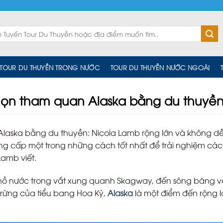
TOUR DU THUYỀN TRONG NƯỚC
TOUR DU THUYỀN NƯỚC NGOÀI
chọn tham quan Alaska bằng du thuyề
Alaska bằng du thuyền: Nicola Lamb rộng lớn và không dễ
ung cấp một trong những cách tốt nhất để trải nghiệm cá
amb viết.
hồ nước trong vắt xung quanh Skagway, đến sông băng v
 rừng của tiểu bang Hoa Kỳ,
Alaska
là một điểm đến rộng l