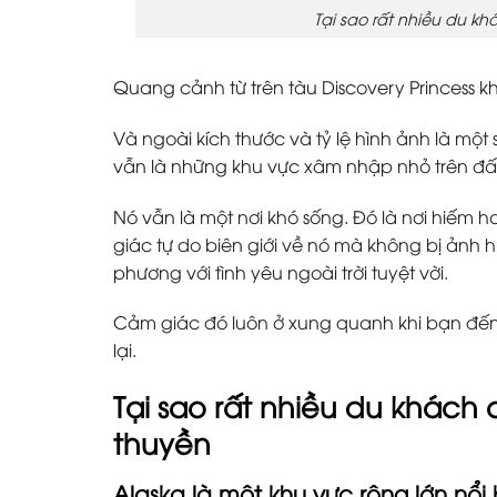
Tại sao rất nhiều du 
Quang cảnh từ trên tàu Discovery Princess kh
Và ngoài kích thước và tỷ lệ hình ảnh là mộ
vẫn là những khu vực xâm nhập nhỏ trên đất 
Nó vẫn là một nơi khó sống. Đó là nơi hiếm h
giác tự do biên giới về nó mà không bị ảnh
phương với tình yêu ngoài trời tuyệt vời.
Cảm giác đó luôn ở xung quanh khi bạn đến
lại.
Tại sao rất nhiều du khác
thuyền
Alaska là một khu vực rộng lớn nổ