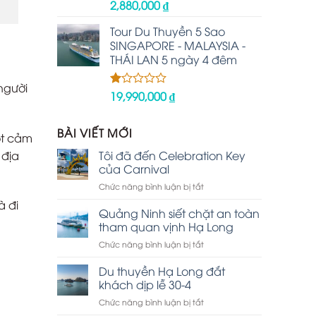
2,880,000
₫
Được
xếp
hạng
Tour Du Thuyền 5 Sao
2.48
SINGAPORE - MALAYSIA -
5 sao
THÁI LAN 5 ngày 4 đêm
người
19,990,000
₫
Được
xếp
hạng
1.00
BÀI VIẾT MỚI
ột cảm
5
sao
 địa
Tôi đã đến Celebration Key
của Carnival
ở
Chức năng bình luận bị tắt
Tôi
à đi
đã
Quảng Ninh siết chặt an toàn
đến
tham quan vịnh Hạ Long
Celebration
ở
Chức năng bình luận bị tắt
Key
Quảng
của
Ninh
Du thuyền Hạ Long đắt
Carnival
siết
khách dịp lễ 30-4
chặt
ở
Chức năng bình luận bị tắt
an
Du
toàn