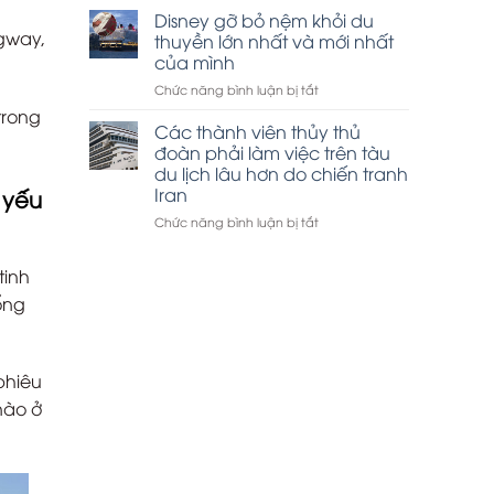
thuyền
Disney gỡ bỏ nệm khỏi du
tham
Hạ
agway,
quan
thuyền lớn nhất và mới nhất
Long
vịnh
của mình
đắt
Hạ
ở
Chức năng bình luận bị tắt
khách
Long
Disney
dịp
trong
gỡ
lễ
Các thành viên thủy thủ
bỏ
30-
đoàn phải làm việc trên tàu
nệm
4
du lịch lâu hơn do chiến tranh
khỏi
Iran
 yếu
du
thuyền
ở
Chức năng bình luận bị tắt
lớn
Các
nhất
thành
tinh
và
viên
mới
thủy
ổng
nhất
thủ
của
đoàn
mình
phải
làm
phiêu
việc
nào ở
trên
tàu
du
lịch
lâu