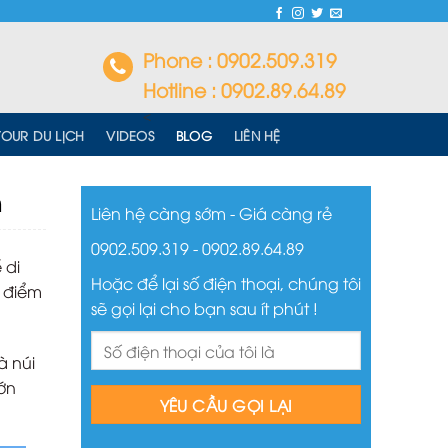
Phone : 0902.509.319
Hotline : 0902.89.64.89
<
TOUR DU LỊCH
VIDEOS
BLOG
LIÊN HỆ
n
Liên hệ càng sớm - Giá càng rẻ
0902.509.319 - 0902.89.64.89
 di
Hoặc để lại số điện thoại, chúng tôi
c điểm
sẽ gọi lại cho bạn sau ít phút !
à núi
ớn