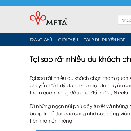
Skip
to
content
Tìm
kiếm:
TRANG CHỦ
GIỚI THIỆU
TOUR DU THUYỀN HOT
Tại sao rất nhiều du khách 
Tại sao rất nhiều du khách chọn tham quan 
chuyển, đó là lý do tại sao một du thuyền c
tham quan hàng đầu của đất nước, Nicola L
Từ những ngọn núi phủ đầy tuyết và những 
băng trôi ở Juneau cũng như các công viên
trên màn ảnh rộng.