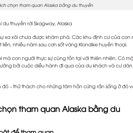
khách chọn tham quan Alaska bằng du thuyền
i du thuyền rời Skagway, Alaska
t sự xa xôi chưa được khám phá. Các khu định cư của con 
liền, nhiều năm sau cơn sốt vàng Klondike huyền thoại.
oi mà con người thực sự cùng tồn tại với thiên nhiên. Có m
 hưởng bởi cuộc diễu hành đi qua của du khách và cư dân
 đó – thử thách cho những tâm hồn cứng rắn sống ở đó v
h chọn tham quan Alaska bằng du
i bật để tham quan.