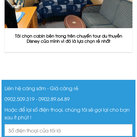
Tôi chọn cabin bên trong trên chuyến tour du thuyền
Disney của mình vì đó là lựa chọn rẻ nhất
Liên hệ càng sớm - Giá càng rẻ
0902.509.319 - 0902.89.64.89
Hoặc để lại số điện thoại, chúng tôi sẽ gọi lại cho bạn
sau ít phút !