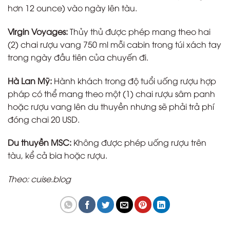
hơn 12 ounce) vào ngày lên tàu.
Virgin Voyages:
Thủy thủ được phép mang theo hai
(2) chai rượu vang 750 ml mỗi cabin trong túi xách tay
trong ngày đầu tiên của chuyến đi.
Hà Lan Mỹ:
Hành khách trong độ tuổi uống rượu hợp
pháp có thể mang theo một (1) chai rượu sâm panh
hoặc rượu vang lên du thuyền nhưng sẽ phải trả phí
đóng chai 20 USD.
Du thuyền MSC:
Không được phép uống rượu trên
tàu, kể cả bia hoặc rượu.
Theo: cuise.blog