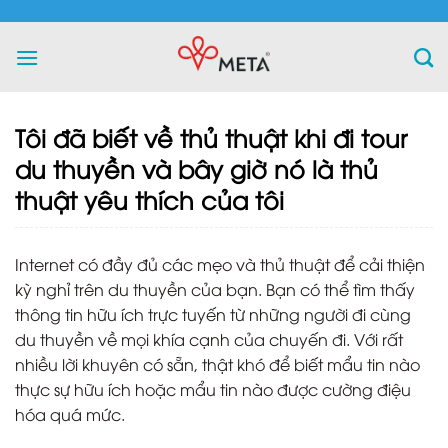
Skip
to
content
Tôi đã biết về thủ thuật khi đi tour
du thuyền và bây giờ nó là thủ
thuật yêu thích của tôi
Internet có đầy đủ các mẹo và thủ thuật để cải thiện
kỳ ​​nghỉ trên du thuyền của bạn. Bạn có thể tìm thấy
thông tin hữu ích trực tuyến từ những người đi cùng
du thuyền về mọi khía cạnh của chuyến đi. Với rất
nhiều lời khuyên có sẵn, thật khó để biết mẩu tin nào
thực sự hữu ích hoặc mẩu tin nào được cường điệu
hóa quá mức.