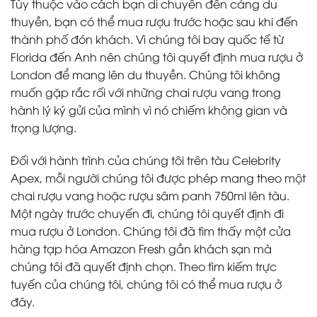
Tùy thuộc vào cách bạn di chuyển đến cảng du
thuyền, bạn có thể mua rượu trước hoặc sau khi đến
thành phố đón khách. Vì chúng tôi bay quốc tế từ
Florida đến Anh nên chúng tôi quyết định mua rượu ở
London để mang lên du thuyền. Chúng tôi không
muốn gặp rắc rối với những chai rượu vang trong
hành lý ký gửi của mình vì nó chiếm không gian và
trọng lượng.
Đối với hành trình của chúng tôi trên tàu Celebrity
Apex, mỗi người chúng tôi được phép mang theo một
chai rượu vang hoặc rượu sâm panh 750ml lên tàu.
Một ngày trước chuyến đi, chúng tôi quyết định đi
mua rượu ở London. Chúng tôi đã tìm thấy một cửa
hàng tạp hóa Amazon Fresh gần khách sạn mà
chúng tôi đã quyết định chọn. Theo tìm kiếm trực
tuyến của chúng tôi, chúng tôi có thể mua rượu ở
đây.