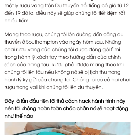
một ly rượu vang trên Du thuyền nổi tiếng có giá từ 12
đến 19 đô la, điều này sẽ giúp chúng tôi tiết kiệm rất
nhiều tiền!
Mang theo rượu, chúng tôi lên đường đến cảng du
thuyền ở Southampton vào ngày hôm sau. Những
chai rượu vang của chúng tôi được đóng gói tỉ mỉ
trong hành lý xách tay theo hướng dẫn của chính
sách của hãng tàu. Rượu phải được mang theo khi
chúng tôi lên tàu nếu không nó sẽ bị tịch thu trong
hành lý ký gửi của chúng tôi. Chồng tôi có cả hai chai
rượu trong vali khi chúng tôi lên du thuyền.
Đây là lần đầu tiên tôi thử cách hack hành trình này
nên tôi không hoàn toàn chắc chắn nó sẽ hoạt động
như thế nào