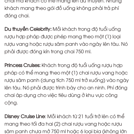
chai mà khách có thể mang lên du thuyền. Những
khách mang theo gói đồ uống không phải trả phí
đóng chai.
Du thuyền Celebrity:
Mỗi khách trong độ tuổi uống
rượu hợp pháp được phép mang theo một (1) loại
rượu vang hoặc rượu sâm panh vào ngày lên tàu. Nó
phải được đóng kín trong chai 750 ml.
Princess Cruises:
Khách trong độ tuổi uống rượu hợp
pháp có thể mang theo một (1) chai rượu vang hoặc
rượu sâm panh (dung tích 750 ml trở xuống) vào ngày
lên tàu. Nó phải được trình bày cho an ninh. Phí đóng
chai áp dụng cho việc tiêu dùng ở khu vực công
cộng.
Disney Cruise Line
: Mỗi khách từ 21 tuổi trở lên có thể
mang theo tối đa hai (2) chai rượu vang hoặc rượu
sâm panh chưa mở 750 ml hoặc 6 loại bia (không lớn