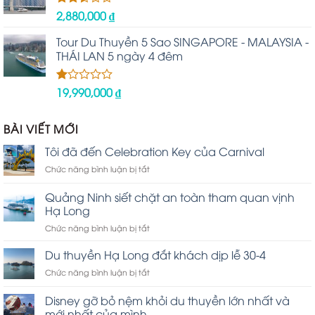
2,880,000
₫
Được
xếp
hạng
Tour Du Thuyền 5 Sao SINGAPORE - MALAYSIA -
2.48
THÁI LAN 5 ngày 4 đêm
5 sao
19,990,000
₫
Được
xếp
hạng
1.00
BÀI VIẾT MỚI
5
sao
Tôi đã đến Celebration Key của Carnival
ở
Chức năng bình luận bị tắt
Tôi
đã
Quảng Ninh siết chặt an toàn tham quan vịnh
đến
Hạ Long
Celebration
ở
Chức năng bình luận bị tắt
Key
Quảng
của
Ninh
Carnival
Du thuyền Hạ Long đắt khách dịp lễ 30-4
siết
ở
Chức năng bình luận bị tắt
chặt
Du
an
thuyền
Disney gỡ bỏ nệm khỏi du thuyền lớn nhất và
toàn
Hạ
tham
mới nhất của mình