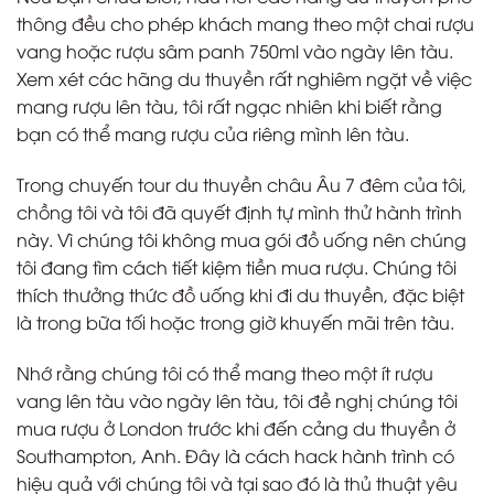
thông đều cho phép khách mang theo một chai rượu
vang hoặc rượu sâm panh 750ml vào ngày lên tàu.
Xem xét các hãng du thuyền rất nghiêm ngặt về việc
mang rượu lên tàu, tôi rất ngạc nhiên khi biết rằng
bạn có thể mang rượu của riêng mình lên tàu.
Trong chuyến tour du thuyền châu Âu 7 đêm của tôi,
chồng tôi và tôi đã quyết định tự mình thử hành trình
này. Vì chúng tôi không mua gói đồ uống nên chúng
tôi đang tìm cách tiết kiệm tiền mua rượu. Chúng tôi
thích thưởng thức đồ uống khi đi du thuyền, đặc biệt
là trong bữa tối hoặc trong giờ khuyến mãi trên tàu.
Nhớ rằng chúng tôi có thể mang theo một ít rượu
vang lên tàu vào ngày lên tàu, tôi đề nghị chúng tôi
mua rượu ở London trước khi đến cảng du thuyền ở
Southampton, Anh. Đây là cách hack hành trình có
hiệu quả với chúng tôi và tại sao đó là thủ thuật yêu