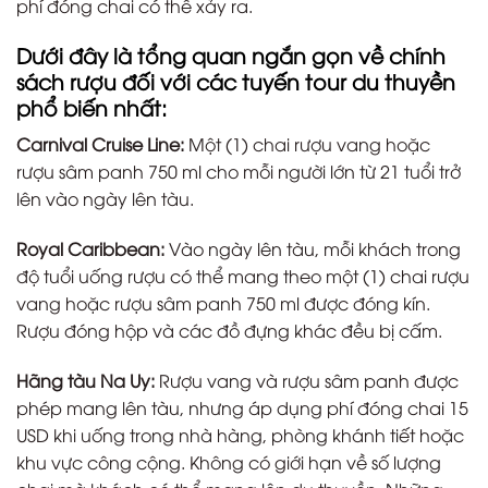
phí đóng chai có thể xảy ra.
Dưới đây là tổng quan ngắn gọn về chính
sách rượu đối với các tuyến tour du thuyền
phổ biến nhất:
Carnival Cruise Line:
Một (1) chai rượu vang hoặc
rượu sâm panh 750 ml cho mỗi người lớn từ 21 tuổi trở
lên vào ngày lên tàu.
Royal Caribbean:
Vào ngày lên tàu, mỗi khách trong
độ tuổi uống rượu có thể mang theo một (1) chai rượu
vang hoặc rượu sâm panh 750 ml được đóng kín.
Rượu đóng hộp và các đồ đựng khác đều bị cấm.
Hãng tàu Na Uy:
Rượu vang và rượu sâm panh được
phép mang lên tàu, nhưng áp dụng phí đóng chai 15
USD khi uống trong nhà hàng, phòng khánh tiết hoặc
khu vực công cộng. Không có giới hạn về số lượng