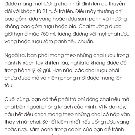
được mang một lượng chai nhất định lên du thuyền
đối với khách từ 21 tuổi trở lên. Điều này thường chỉ
bao gồm rượu vang hoặc rượu sâm panh và thường
không bao gồm rượu hoặc bia. Chai thường được
giới hạn ở mức 750 ml, tương đương với một chai rượu
vang hoặc rượu sâm panh tiêu chuẩn.
Ngoài ra, bạn phải mang theo những chai rượu trong
hành lý xách tay khi lên tàu, nghĩa là không được để
trong hành lý ký gửi. Hơn nữa, các chai rượu phải
chưa được mở và niêm phong mới được mang lên
tàu.
Cuối cùng, bạn có thể phải trả phí đóng chai nếu mở
chai bên ngoài phòng khách của mình. Vì lý do này,
hầu hết đều chọn mang theo những chai có nắp vặn
thay vì nút chai. Sẽ tiết kiệm nhất nếu uống rượu vang
hoặc rượu sâm panh trong cabin của bạn để tránh