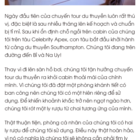
Ngày đầu tiên của chuyến tour du thuyền luôn rất thú
vị, đặc biệt là sau nhiều tháng lên kế hoạch và chuẩn
bị tỉ mỉ. Sau khi ổn định chỗ ngồi trên cabin của chúng
tôi trên tàu Celebrity Apex, con tàu bắt đầu khởi hành
từ cảng du thuyền Southampton. Chúng tôi đang trên
đường đến Bỉ và Na Uy!
Thay vì đi lên sàn hồ bơi, chúng tôi tận hưởng chuyến
tour du thuyền ra khỏi cabin thoải mái của chính
mình. Vì chúng tôi đã đặt một phòng khánh tiết có
ban công nên chúng tôi có một hiên riêng để sử
dụng. Để khiến khoảnh khắc trở nên ngọt ngào hơn,
chúng tôi rót một ly rượu từ chai tương ứng của mình.
Thật thuận tiện, phòng cá nhân của chúng tôi có hai
ly rượu để chúng tôi sử dụng. Điều này thật hoàn hảo,
vì nó có nghĩa là chúng tôi sẽ không cần phải tìm ly