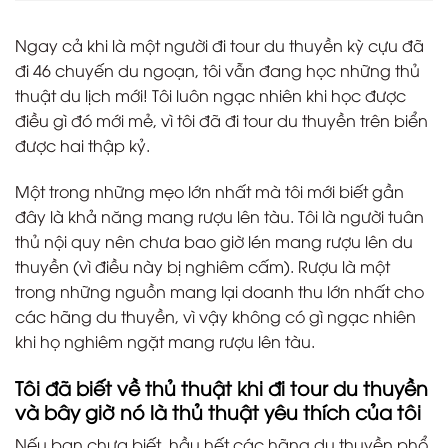
Ngay cả khi là một người đi tour du thuyền kỳ cựu đã
đi 46 chuyến du ngoạn, tôi vẫn đang học những thủ
thuật du lịch mới! Tôi luôn ngạc nhiên khi học được
điều gì đó mới mẻ, vì tôi đã đi tour du thuyền trên biển
được hai thập kỷ.
Một trong những mẹo lớn nhất mà tôi mới biết gần
đây là khả năng mang rượu lên tàu. Tôi là người tuân
thủ nội quy nên chưa bao giờ lén mang rượu lên du
thuyền (vì điều này bị nghiêm cấm). Rượu là một
trong những nguồn mang lại doanh thu lớn nhất cho
các hãng du thuyền, vì vậy không có gì ngạc nhiên
khi họ nghiêm ngặt mang rượu lên tàu.
Tôi đã biết về thủ thuật khi đi tour du thuyền
và bây giờ nó là thủ thuật yêu thích của tôi
Nếu bạn chưa biết, hầu hết các hãng du thuyền phổ