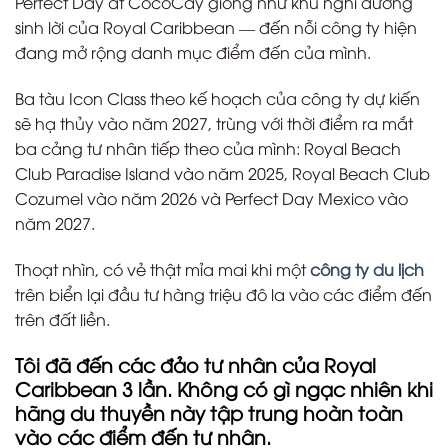
Perfect Day at CocoCay giống như khu nghỉ dưỡng
sinh lời của Royal Caribbean — đến nỗi công ty hiện
đang mở rộng danh mục điểm đến của mình.
Ba tàu Icon Class theo kế hoạch của công ty dự kiến ​​
sẽ hạ thủy vào năm 2027, trùng với thời điểm ra mắt
ba cảng tư nhân tiếp theo của mình: Royal Beach
Club Paradise Island vào năm 2025, Royal Beach Club
Cozumel vào năm 2026 và Perfect Day Mexico vào
năm 2027.
Thoạt nhìn, có vẻ thật mỉa mai khi một
công ty du lịch
trên biển lại đầu tư hàng triệu đô la vào các điểm đến
trên đất liền.
Tôi đã đến các đảo tư nhân của Royal
Caribbean 3 lần. Không có gì ngạc nhiên khi
hãng du thuyền này tập trung hoàn toàn
vào các điểm đến tư nhân.