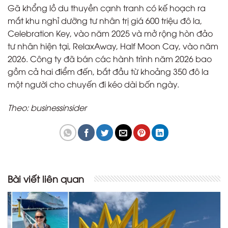
Gã khổng lồ du thuyền cạnh tranh có kế hoạch ra
mắt khu nghỉ dưỡng tư nhân trị giá 600 triệu đô la,
Celebration Key, vào năm 2025 và mở rộng hòn đảo
tư nhân hiện tại, RelaxAway, Half Moon Cay, vào năm
2026. Công ty đã bán các hành trình năm 2026 bao
gồm cả hai điểm đến, bắt đầu từ khoảng 350 đô la
một người cho chuyến đi kéo dài bốn ngày.
Theo: businessinsider
Bài viết liên quan