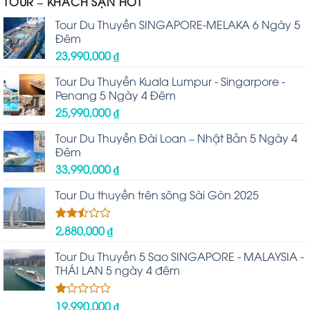
TOUR – KHÁCH SẠN HOT
Tour Du Thuyền SINGAPORE-MELAKA 6 Ngày 5
Đêm
23,990,000
₫
Tour Du Thuyền Kuala Lumpur - Singarpore -
Penang 5 Ngày 4 Đêm
25,990,000
₫
Tour Du Thuyền Đài Loan – Nhật Bản 5 Ngày 4
Đêm
33,990,000
₫
Tour Du thuyền trên sông Sài Gòn 2025
2,880,000
₫
Được
xếp
hạng
Tour Du Thuyền 5 Sao SINGAPORE - MALAYSIA -
2.48
THÁI LAN 5 ngày 4 đêm
5 sao
19,990,000
₫
Được