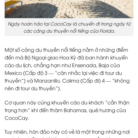
Ngày hoàn hảo tại CocoCay là chuyến đi trong ngày từ
các cảng du thuyền nổi tiếng của Florida.
Một số cảng du thuyền nổi tiếng nằm ở những điểm
đến mà Bộ Ngoại giao Hoa Kỳ đã ban hành khuyến
cáo du lịch, chẳng hạn như Ensenada, Baja của
Mexico (Cấp độ 3 — “cân nhắc lại việc đi tour du
thuyền”) và Manzanillo, Colima (Cấp độ 4 — “không
nên đi tour du thuyền”).
Cơ quan này cũng khuyến cáo du khách “cần thận
trọng hơn” khi đến thăm Bahamas, quê hương của
CocoCay.
Tuy nhiên, hòn đảo này có vẻ là một trong những nơi