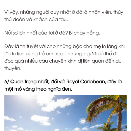
Vì vậy, những người duy nhất ở đó là nhân viên, thủy
thủ đoàn và khách của tàu.
Nỗi sợ lớn nhất của tôi ở đó? Bị cháy nắng.
Đây là tin tuyệt vời cho những bậc cha mẹ lo lắng khi
đi du lịch cùng trẻ em hoặc những người có thể đã
đọc quá nhiều câu chuyện kinh dị liên quan đến du
thuyền.
6/ Quan trọng nhất, đối với Royal Caribbean, đây là
một mỏ vàng theo nghĩa đen.