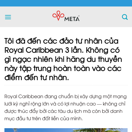
Skip
to
content
Tôi đã đến các đảo tư nhân của
Royal Caribbean 3 lần. Không có
gì ngạc nhiên khi hãng du thuyền
này tập trung hoàn toàn vào các
điểm đến tư nhân.
Royal Caribbean đang chuẩn bị xây dựng một mạng
lưới kỳ nghỉ rộng lớn và có lợi nhuận cao — không chỉ
được thúc đẩy bởi các tàu du lịch mà còn bởi danh
mục đầu tư trên đất liền của mình.