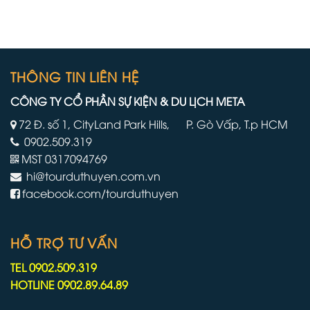
thành
thuyền
viên
lớn
thủy
nhất
thủ
và
đoàn
mới
phải
nhất
làm
THÔNG TIN LIÊN HỆ
của
việc
mình
trên
CÔNG TY CỔ PHẦN SỰ KIỆN & DU LỊCH META
tàu
du
72 Đ. số 1, CityLand Park Hills, P. Gò Vấp, T.p HCM
lịch
0902.509.319
lâu
hơn
MST 0317094769
do
hi@tourduthuyen.com.vn
chiến
tranh
facebook.com/tourduthuyen
Iran
HỖ TRỢ TƯ VẤN
TEL 0902.509.319
HOTLINE 0902.89.64.89