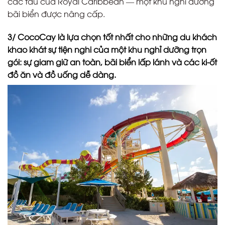
các tàu của Royal Caribbean — một khu nghỉ dưỡng
bãi biển được nâng cấp.
3/ CocoCay là lựa chọn tốt nhất cho những du khách
khao khát sự tiện nghi của một khu nghỉ dưỡng trọn
gói: sự giam giữ an toàn, bãi biển lấp lánh và các ki-ốt
đồ ăn và đồ uống dễ dàng.