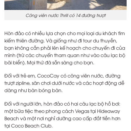
Công viên nước Thrill có 14 đường trượt
Hòn đảo có nhiều lựa chọn cho mọi loại du khách tìm
kiếm thiên đường. Và giống như đi tour du thuyền,
bạn không cần phải lên kế hoạch cho chuyến đi của
mình (trừ các chuyến tham quan như vào câu lạc bộ
bãi biển). Mọi thứ đã sẵn sàng cho bạn.
Đối với trẻ em, CocoCay có công viên nước, đường
trượt zipline, sân chơi dưới nước và các hoạt động dễ
dàng như bàn bóng bàn.
Đối với người lớn, hòn đảo có hai câu lạc bộ hồ bơi:
một bữa tiệc theo phong cách Vegas tại Hideaway
Beach và một nơi nghỉ dưỡng cao cấp đắt tiền hơn
tại Coco Beach Club.