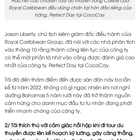
Hầu hết các chuyến tour du thuyền vùng Caribe của
Royal Caribbean đều dừng chân tại hòn đảo riêng của
hãng, Perfect Day tại CocoCay.
Jason Liberty, chủ tịch kiêm giám đốc điều hành của
Royal Caribbean Group, đã nói với các nhà phân tích
vào tháng 10 rằng thành công liên tục của công ty
có thể một phần là nhờ vào cảng được đánh giá cao
nhất của công ty, Perfect Day tại CocoCay.
Tôi đã đến thăm điểm đến được săn đón này ba lần
kể từ năm 2022. Không có gì ngạc nhiên khi nơi nghỉ
dưỡng Bahamas 5 năm rưỡi này đã trở thành nguồn
cảm hứng cho danh mục đầu tư tư nhân đang phát
triển nhanh chóng của công ty.
2/ Tôi thích thú với cảm giác hồi hộp khi đi tour du
thuyền được lên kế hoạch kỹ lưỡng, gây căng thẳng,