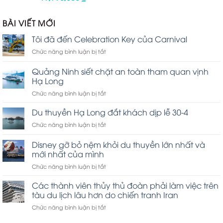
xếp
hạng
1.00
BÀI VIẾT MỚI
5
sao
Tôi đã đến Celebration Key của Carnival
ở
Chức năng bình luận bị tắt
Tôi
đã
Quảng Ninh siết chặt an toàn tham quan vịnh
đến
Hạ Long
Celebration
ở
Chức năng bình luận bị tắt
Key
Quảng
của
Ninh
Carnival
Du thuyền Hạ Long đắt khách dịp lễ 30-4
siết
ở
Chức năng bình luận bị tắt
chặt
Du
an
thuyền
Disney gỡ bỏ nệm khỏi du thuyền lớn nhất và
toàn
Hạ
tham
mới nhất của mình
Long
quan
ở
Chức năng bình luận bị tắt
đắt
vịnh
Disney
khách
Hạ
gỡ
dịp
Các thành viên thủy thủ đoàn phải làm việc trên
Long
bỏ
lễ
tàu du lịch lâu hơn do chiến tranh Iran
nệm
30-
ở
Chức năng bình luận bị tắt
khỏi
4
Các
du