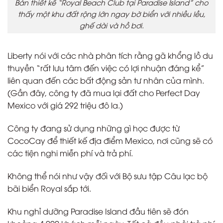
Bản thiết kế “Royal Beach Club tại Paradise Island” cho
thấy một khu đất rộng lớn ngay bờ biển với nhiều lều,
ghế dài và hồ bơi.
Liberty nói với các nhà phân tích rằng gã khổng lồ du
thuyền “rất lưu tâm đến việc có lợi nhuận đáng kể”
liên quan đến các bất động sản tư nhân của mình.
(Gần đây, công ty đã mua lại đất cho Perfect Day
Mexico với giá 292 triệu đô la.)
Công ty đang sử dụng những gì học được từ
CocoCay để thiết kế địa điểm Mexico, nơi cũng sẽ có
các tiện nghi miễn phí và trả phí.
Không thể nói như vậy đối với Bộ sưu tập Câu lạc bộ
bãi biển Royal sắp tới.
Khu nghỉ dưỡng Paradise Island đầu tiên sẽ đón