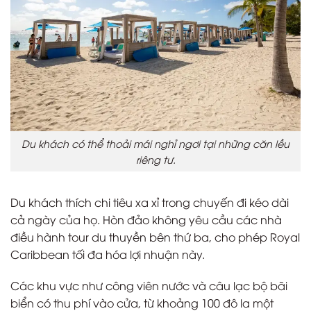
Du khách có thể thoải mái nghỉ ngơi tại những căn lều
riêng tư.
Du khách thích chi tiêu xa xỉ trong chuyến đi kéo dài
cả ngày của họ. Hòn đảo không yêu cầu các nhà
điều hành tour du thuyền bên thứ ba, cho phép Royal
Caribbean tối đa hóa lợi nhuận này.
Các khu vực như công viên nước và câu lạc bộ bãi
biển có thu phí vào cửa, từ khoảng 100 đô la một