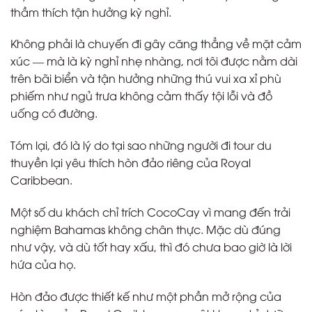
thầm thích tận hưởng kỳ nghỉ.
Không phải là chuyến đi gây căng thẳng về mặt cảm
xúc — mà là kỳ nghỉ nhẹ nhàng, nơi tôi được nằm dài
trên bãi biển và tận hưởng những thú vui xa xỉ phù
phiếm như ngủ trưa không cảm thấy tội lỗi và đồ
uống có đường.
Tóm lại, đó là lý do tại sao những người đi tour du
thuyền lại yêu thích hòn đảo riêng của Royal
Caribbean.
Một số du khách chỉ trích CocoCay vì mang đến trải
nghiệm Bahamas không chân thực. Mặc dù đúng
như vậy, và dù tốt hay xấu, thì đó chưa bao giờ là lời
hứa của họ.
Hòn đảo được thiết kế như một phần mở rộng của