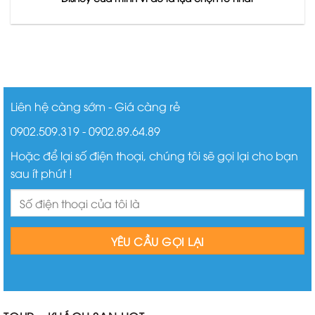
Liên hệ càng sớm - Giá càng rẻ
0902.509.319 - 0902.89.64.89
Hoặc để lại số điện thoại, chúng tôi sẽ gọi lại cho bạn
sau ít phút !