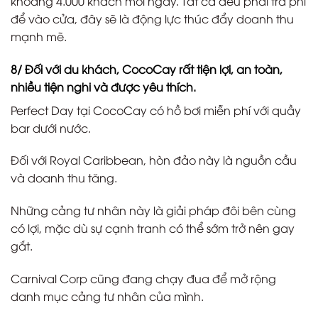
khoảng 4.000 khách mỗi ngày. Tất cả đều phải trả phí
để vào cửa, đây sẽ là động lực thúc đẩy doanh thu
mạnh mẽ.
8/ Đối với du khách, CocoCay rất tiện lợi, an toàn,
nhiều tiện nghi và được yêu thích.
Perfect Day tại CocoCay có hồ bơi miễn phí với quầy
bar dưới nước.
Đối với Royal Caribbean, hòn đảo này là nguồn cầu
và doanh thu tăng.
Những cảng tư nhân này là giải pháp đôi bên cùng
có lợi, mặc dù sự cạnh tranh có thể sớm trở nên gay
gắt.
Carnival Corp cũng đang chạy đua để mở rộng
danh mục cảng tư nhân của mình.