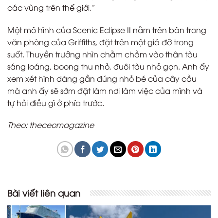
các vùng trên thế giới.”
Một mô hình của Scenic Eclipse II nằm trên bàn trong
văn phòng của Griffiths, đặt trên một giá đỡ trong
suốt. Thuyền trưởng nhìn chằm chằm vào thân tàu
sáng loáng, boong thu nhỏ, đuôi tàu nhỏ gọn. Anh ấy
xem xét hình dáng gần đúng nhỏ bé của cây cầu
mà anh ấy sẽ sớm đặt làm nơi làm việc của mình và
tự hỏi điều gì ở phía trước.
Theo: theceomagazine
Bài viết liên quan