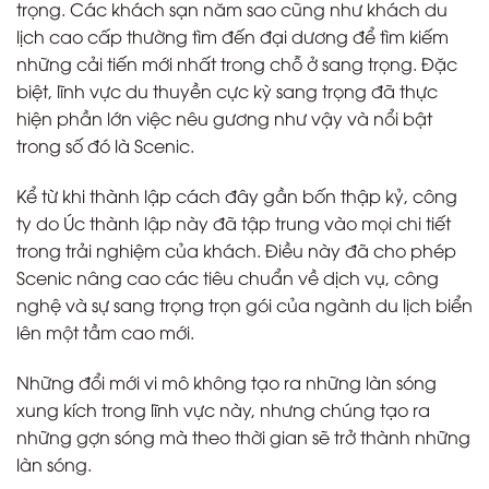
trọng. Các khách sạn năm sao cũng như khách du
lịch cao cấp thường tìm đến đại dương để tìm kiếm
những cải tiến mới nhất trong chỗ ở sang trọng. Đặc
biệt, lĩnh vực du thuyền cực kỳ sang trọng đã thực
hiện phần lớn việc nêu gương như vậy và nổi bật
trong số đó là Scenic.
Kể từ khi thành lập cách đây gần bốn thập kỷ, công
ty do Úc thành lập này đã tập trung vào mọi chi tiết
trong trải nghiệm của khách. Điều này đã cho phép
Scenic nâng cao các tiêu chuẩn về dịch vụ, công
nghệ và sự sang trọng trọn gói của ngành du lịch biển
lên một tầm cao mới.
Những đổi mới vi mô không tạo ra những làn sóng
xung kích trong lĩnh vực này, nhưng chúng tạo ra
những gợn sóng mà theo thời gian sẽ trở thành những
làn sóng.