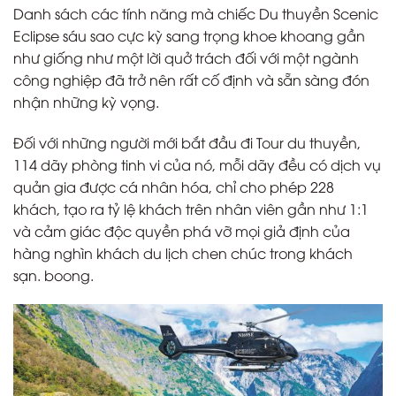
Danh sách các tính năng mà chiếc Du thuyền Scenic
Eclipse sáu sao cực kỳ sang trọng khoe khoang gần
như giống như một lời quở trách đối với một ngành
công nghiệp đã trở nên rất cố định và sẵn sàng đón
nhận những kỳ vọng.
Đối với những người mới bắt đầu đi Tour du thuyền,
114 dãy phòng tinh vi của nó, mỗi dãy đều có dịch vụ
quản gia được cá nhân hóa, chỉ cho phép 228
khách, tạo ra tỷ lệ khách trên nhân viên gần như 1:1
và cảm giác độc quyền phá vỡ mọi giả định của
hàng nghìn khách du lịch chen chúc trong khách
sạn. boong.