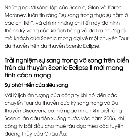
Những người sáng lập của Scenic, Glen và Karen
Moroney, luôn tin rằng “sự sang trọng thực sự nằm ở
các chi tiết”, và chính những chi tiết này đã hình
thành kỳ vọng của khách hàng và đặt ra những gì
mà khách của Scenic mong đợi về một chuyến Tour
du thuyền trên du thuyền Scenic Eclipse.
Trải nghiệm sự sang trọng vô song trên biển
trên du thuyền Scenic Eclipse II mới mang
tính cách mạng
Sự phát triển của siêu sang
Với lý lịch ấn tượng của công ty khi nói đến các
chuyến Tour du thuyền cực kỳ sang trọng và Du
thuyền Discovery, có thể ngạc nhiên khi biết rằng
Scenic lần đầu tiên xuống nước vào năm 2006, khi
công ty bắt đầu cho thuê tàu dọc theo các tuyến
đường thủy của Châu Âu.