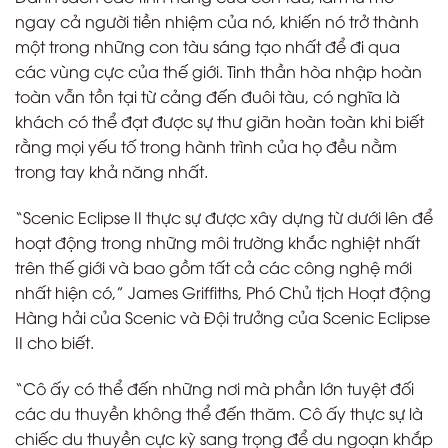
ngay cả người tiền nhiệm của nó, khiến nó trở thành
một trong những con tàu sáng tạo nhất để đi qua
các vùng cực của thế giới. Tinh thần hòa nhập hoàn
toàn vẫn tồn tại từ cảng đến đuôi tàu, có nghĩa là
khách có thể đạt được sự thư giãn hoàn toàn khi biết
rằng mọi yếu tố trong hành trình của họ đều nằm
trong tay khả năng nhất.
“Scenic Eclipse II thực sự được xây dựng từ dưới lên để
hoạt động trong những môi trường khắc nghiệt nhất
trên thế giới và bao gồm tất cả các công nghệ mới
nhất hiện có,” James Griffiths, Phó Chủ tịch Hoạt động
Hàng hải của Scenic và Đội trưởng của Scenic Eclipse
II cho biết.
“Cô ấy có thể đến những nơi mà phần lớn tuyệt đối
các du thuyền không thể đến thăm. Cô ấy thực sự là
chiếc du thuyền cực kỳ sang trọng để du ngoạn khắp