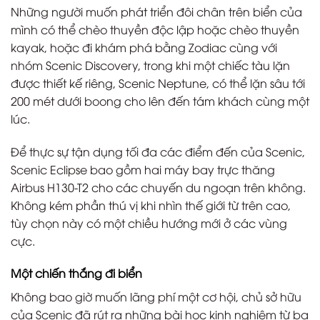
Những người muốn phát triển đôi chân trên biển của
mình có thể chèo thuyền độc lập hoặc chèo thuyền
kayak, hoặc đi khám phá bằng Zodiac cùng với
nhóm Scenic Discovery, trong khi một chiếc tàu lặn
được thiết kế riêng, Scenic Neptune, có thể lặn sâu tới
200 mét dưới boong cho lên đến tám khách cùng một
lúc.
Để thực sự tận dụng tối đa các điểm đến của Scenic,
Scenic Eclipse bao gồm hai máy bay trực thăng
Airbus H130-T2 cho các chuyến du ngoạn trên không.
Không kém phần thú vị khi nhìn thế giới từ trên cao,
tùy chọn này có một chiều hướng mới ở các vùng
cực.
Một chiến thắng đi biển
Không bao giờ muốn lãng phí một cơ hội, chủ sở hữu
của Scenic đã rút ra những bài học kinh nghiệm từ ba