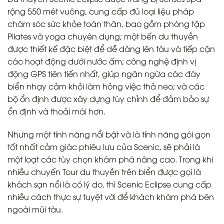
rộng 550 mét vuông, cung cấp đủ loại liệu pháp
chăm sóc sức khỏe toàn thân, bao gồm phòng tập
Pilates và yoga chuyên dụng; một bến du thuyền
được thiết kế đặc biệt để dễ dàng lên tàu và tiếp cận
các hoạt động dưới nước ấm; công nghệ định vị
động GPS tiên tiến nhất, giúp ngăn ngừa các đáy
biển nhạy cảm khỏi làm hỏng việc thả neo; và các
bộ ổn định được xây dựng tùy chỉnh để đảm bảo sự
ổn định và thoải mái hơn.
Nhưng một tính năng nổi bật và là tính năng gói gọn
tốt nhất cảm giác phiêu lưu của Scenic, sẽ phải là
một loạt các tùy chọn khám phá nâng cao. Trong khi
nhiều chuyến Tour du thuyền trên biển được gọi là
khách sạn nổi là có lý do, thì Scenic Eclipse cung cấp
nhiều cách thực sự tuyệt vời để khách khám phá bên
ngoài mũi tàu.