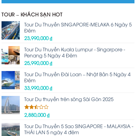
TOUR – KHÁCH SẠN HOT
Tour Du Thuyền SINGAPORE-MELAKA 6 Ngày 5
Đêm
23,990,000
₫
Tour Du Thuyền Kuala Lumpur - Singarpore -
Penang 5 Ngày 4 Đêm
25,990,000
₫
Tour Du Thuyền Đài Loan – Nhật Bản 5 Ngày 4
Đêm
33,990,000
₫
Tour Du thuyền trên sông Sài Gòn 2025
2,880,000
₫
Được
xếp
hạng
Tour Du Thuyền 5 Sao SINGAPORE - MALAYSIA -
2.48
THÁI LAN 5 ngày 4 đêm
5 sao