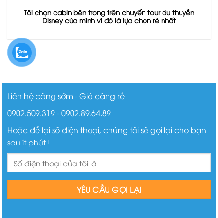
Tôi chọn cabin bên trong trên chuyến tour du thuyền
Disney của mình vì đó là lựa chọn rẻ nhất
Liên hệ càng sớm - Giá càng rẻ
0902.509.319 - 0902.89.64.89
Hoặc để lại số điện thoại, chúng tôi sẽ gọi lại cho bạn
sau ít phút !