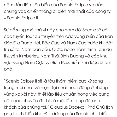
năm đầu tiên trên biển của Scenic Eclipse và dồn
chúng vào chiến thắng đi biển mới nhất của công ty
– Scenic Eclipse II.
Sự bổ sung mới thú vị này cho hạm đội Scenic sẽ có
các tuyến Tour du thuyền trên các vùng biển của Bán
đảo Địa Trung Hải, Bắc Cực và Nam Cực trước khi đặt
trụ sở tại Nam bán cầu. Ở đó, nó sẽ hành trình Tour du
thuyền Kimberley, Nam Thái Bình Dương và các khu
vực Đông Nam Cực và Biển Ross hiếm khi được khám
phá.
“Scenic Eclipse II sẽ là tàu thám hiểm cực kỳ sang
trọng mới nhất và hiện đại nhất hoạt động ở những
vùng xa xôi này, thiết lập tiêu chuẩn trong việc cung
cấp các chuyến đi chỉ có một lần trong đời cho
khách của chúng tôi,” Claudius Docekal, Phó Chủ tịch
phụ trách Triển khai Đại dương của Scenic cho biết .