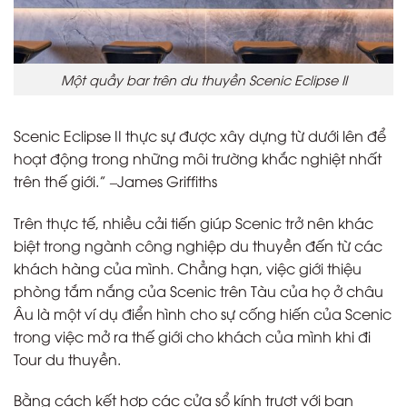
Một quầy bar trên du thuyền Scenic Eclipse II
Scenic Eclipse II thực sự được xây dựng từ dưới lên để
hoạt động trong những môi trường khắc nghiệt nhất
trên thế giới.” –James Griffiths
Trên thực tế, nhiều cải tiến giúp Scenic trở nên khác
biệt trong ngành công nghiệp du thuyền đến từ các
khách hàng của mình. Chẳng hạn, việc giới thiệu
phòng tắm nắng của Scenic trên Tàu của họ ở châu
Âu là một ví dụ điển hình cho sự cống hiến của Scenic
trong việc mở ra thế giới cho khách của mình khi đi
Tour du thuyền.
Bằng cách kết hợp các cửa sổ kính trượt với ban