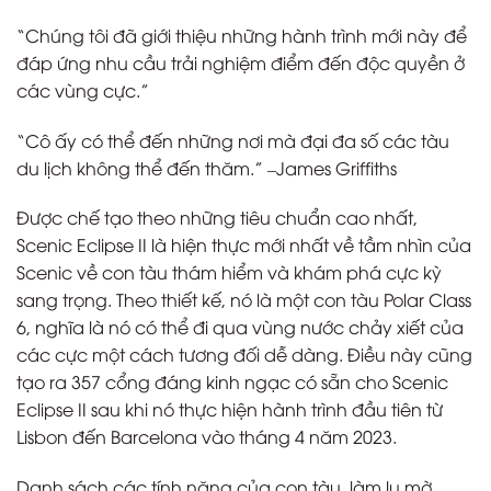
“Chúng tôi đã giới thiệu những hành trình mới này để
đáp ứng nhu cầu trải nghiệm điểm đến độc quyền ở
các vùng cực.”
“Cô ấy có thể đến những nơi mà đại đa số các tàu
du lịch không thể đến thăm.” –James Griffiths
Được chế tạo theo những tiêu chuẩn cao nhất,
Scenic Eclipse II là hiện thực mới nhất về tầm nhìn của
Scenic về con tàu thám hiểm và khám phá cực kỳ
sang trọng. Theo thiết kế, nó là một con tàu Polar Class
6, nghĩa là nó có thể đi qua vùng nước chảy xiết của
các cực một cách tương đối dễ dàng. Điều này cũng
tạo ra 357 cổng đáng kinh ngạc có sẵn cho Scenic
Eclipse II sau khi nó thực hiện hành trình đầu tiên từ
Lisbon đến Barcelona vào tháng 4 năm 2023.
Danh sách các tính năng của con tàu, làm lu mờ