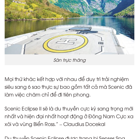
Sàn trực thăng
Mọi thứ khác kết hợp với nhau để duy trì trải nghiệm
siêu sang 6 sao thực sự bao gồm tất cả mà Scenic đã
làm việc chăm chỉ để đi tiên phong.
Scenic Eclipse II sẽ là du thuyền cực kỳ sang trọng mới
nhất và hiện đại nhất hoạt động ở Đông Nam Cực xa
xôi và vùng Biển Ross.” – Claudius Docekal
Du thuyền Scenic Eclipse được trang bị Senses Spa