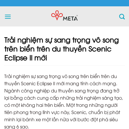
Skip
to
content
Trải nghiệm sự sang trọng vô song
trên biển trên du thuyền Scenic
Eclipse II mới
Trải nghiệm sự sang trọng vô song trên biển trên du
thuyền Scenic Eclipse II mới mang tính cách mạng.
Ngành công nghiệp du thuyền sang trọng đang trở
lại bằng cách cung cấp những trải nghiệm sáng tạo,
có một không hai trên biển. Một trong những người
tiên phong trong lĩnh vực này, Scenic, chuẩn bị phát
minh lại bánh xe một lần nữa với bước đột phá siêu
sang 6 sao.