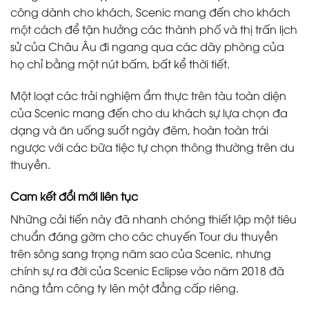
công dành cho khách, Scenic mang đến cho khách
một cách để tận hưởng các thành phố và thị trấn lịch
sử của Châu Âu đi ngang qua các dãy phòng của
họ chỉ bằng một nút bấm, bất kể thời tiết.
Một loạt các trải nghiệm ẩm thực trên tàu toàn diện
của Scenic mang đến cho du khách sự lựa chọn đa
dạng và ăn uống suốt ngày đêm, hoàn toàn trái
ngược với các bữa tiệc tự chọn thông thường trên du
thuyền.
Cam kết đổi mới liên tục
Những cải tiến này đã nhanh chóng thiết lập một tiêu
chuẩn đáng gờm cho các chuyến Tour du thuyền
trên sông sang trọng năm sao của Scenic, nhưng
chính sự ra đời của Scenic Eclipse vào năm 2018 đã
nâng tầm công ty lên một đẳng cấp riêng.