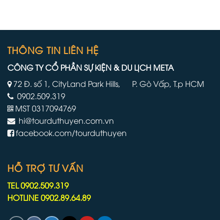
viên
lớn
thủy
nhất
thủ
và
đoàn
mới
phải
nhất
làm
THÔNG TIN LIÊN HỆ
của
việc
mình
trên
CÔNG TY CỔ PHẦN SỰ KIỆN & DU LỊCH META
tàu
du
72 Đ. số 1, CityLand Park Hills, P. Gò Vấp, T.p HCM
lịch
0902.509.319
lâu
hơn
MST 0317094769
do
hi@tourduthuyen.com.vn
chiến
tranh
facebook.com/tourduthuyen
Iran
HỖ TRỢ TƯ VẤN
TEL 0902.509.319
HOTLINE 0902.89.64.89