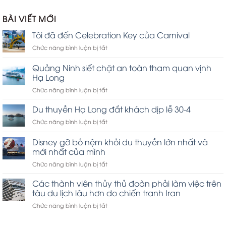
hạng
1.00
BÀI VIẾT MỚI
5
sao
Tôi đã đến Celebration Key của Carnival
ở
Chức năng bình luận bị tắt
Tôi
đã
Quảng Ninh siết chặt an toàn tham quan vịnh
đến
Hạ Long
Celebration
ở
Chức năng bình luận bị tắt
Key
Quảng
của
Ninh
Carnival
Du thuyền Hạ Long đắt khách dịp lễ 30-4
siết
ở
Chức năng bình luận bị tắt
chặt
Du
an
thuyền
Disney gỡ bỏ nệm khỏi du thuyền lớn nhất và
toàn
Hạ
tham
mới nhất của mình
Long
quan
ở
Chức năng bình luận bị tắt
đắt
vịnh
Disney
khách
Hạ
gỡ
dịp
Các thành viên thủy thủ đoàn phải làm việc trên
Long
bỏ
lễ
tàu du lịch lâu hơn do chiến tranh Iran
nệm
30-
ở
Chức năng bình luận bị tắt
khỏi
4
Các
du
thành
thuyền