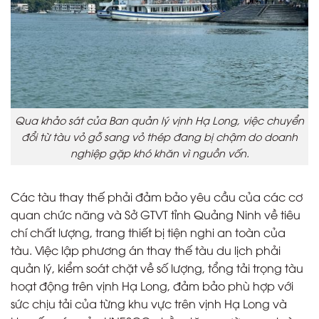
Qua khảo sát của Ban quản lý vịnh Hạ Long, việc chuyển
đổi từ tàu vỏ gỗ sang vỏ thép đang bị chậm do doanh
nghiệp gặp khó khăn vì nguồn vốn.
Các tàu thay thế phải đảm bảo yêu cầu của các cơ
quan chức năng và Sở GTVT tỉnh Quảng Ninh về tiêu
chí chất lượng, trang thiết bị tiện nghi an toàn của
tàu. Việc lập phương án thay thế tàu du lịch phải
quản lý, kiểm soát chặt về số lượng, tổng tải trọng tàu
hoạt động trên vịnh Hạ Long, đảm bảo phù hợp với
sức chịu tải của từng khu vực trên vịnh Hạ Long và