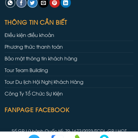
THÔNG TIN CẦN BIẾT
Điều kiện điều khoản
Phương thức thanh toán
Bảo mật thông tin khách hàng
Tour Team Building
Tour Du lịch Hội Nghị Khách Hàng
Công Ty Tổ Chức Sự Kiện
FANPAGE FACEBOOK
Số GP Lữ hành Quốc tế: 79-1672/2023/TCDL-GP LHQT
Copyright 2026 ©
Một sản phẩm của
META Event & Travel
-