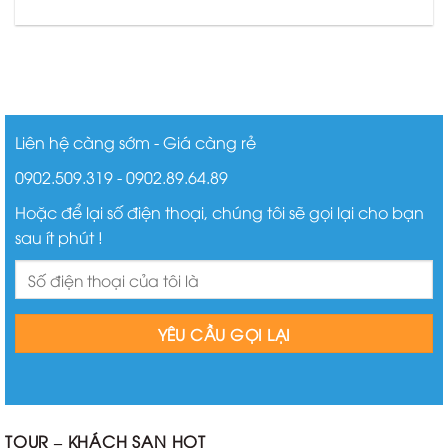
Liên hệ càng sớm - Giá càng rẻ
0902.509.319 - 0902.89.64.89
Hoặc để lại số điện thoại, chúng tôi sẽ gọi lại cho bạn
sau ít phút !
TOUR – KHÁCH SẠN HOT