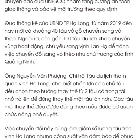
khuyến cáo của UNESCO nhằm tăng cường an toàn
giao thông và bảo vệ môi trường theo quy định.
Qua thống kê của UBND TP.Hạ Long, từ năm 2019 đến
nay mới có khoảng 40 tàu vỏ gỗ chuyển sang vỏ
thép. Ngoài ra, còn gần 100 tàu du lịch khác chuyển
vùng hoạt động, chủ yếu sang vịnh Lan Hạ để tránh
việc chuyển đổi sang vỏ thép như chủ trương của tỉnh
Quảng Ninh.
Ông Nguyễn Văn Phượng, Chi hội Tàu du lịch tham
quan vịnh Hạ Long, cho biết phần lớn các chủ tàu
đều chọn theo hướng thay thế từ 2 tàu có trọng tải
nhỏ trở lên để đóng thay thế một tàu lớn hơn. Các tàu
mới thay thế đều được đóng theo mẫu được cơ quan
chức năng phê duyệt.
Việc chuyển đổi này cũng làm giảm số lượng tàu trên
vịnh Hạ Long nhưng công suất vẫn đảm bảo để phục