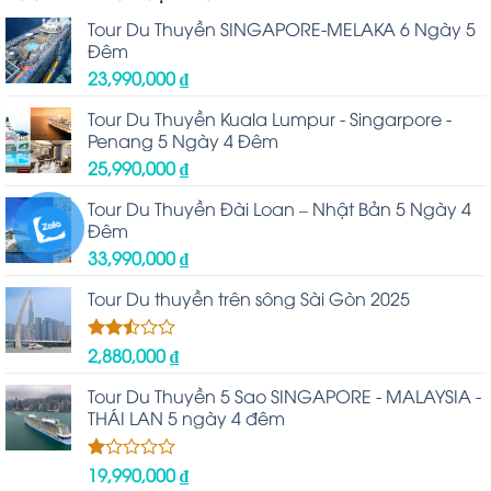
Tour Du Thuyền SINGAPORE-MELAKA 6 Ngày 5
Đêm
23,990,000
₫
Tour Du Thuyền Kuala Lumpur - Singarpore -
Penang 5 Ngày 4 Đêm
25,990,000
₫
Tour Du Thuyền Đài Loan – Nhật Bản 5 Ngày 4
Đêm
33,990,000
₫
Tour Du thuyền trên sông Sài Gòn 2025
2,880,000
₫
Được
xếp
hạng
Tour Du Thuyền 5 Sao SINGAPORE - MALAYSIA -
2.48
THÁI LAN 5 ngày 4 đêm
5 sao
19,990,000
₫
Được
xếp