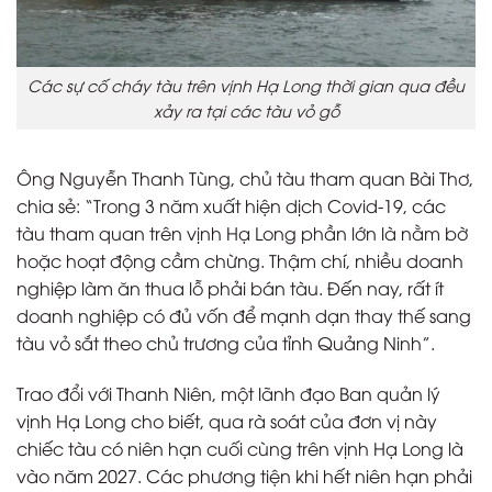
Các sự cố cháy tàu trên vịnh Hạ Long thời gian qua đều
xảy ra tại các tàu vỏ gỗ
Ông Nguyễn Thanh Tùng, chủ tàu tham quan Bài Thơ,
chia sẻ: “Trong 3 năm xuất hiện dịch Covid-19, các
tàu tham quan trên vịnh Hạ Long phần lớn là nằm bờ
hoặc hoạt động cầm chừng. Thậm chí, nhiều doanh
nghiệp làm ăn thua lỗ phải bán tàu. Đến nay, rất ít
doanh nghiệp có đủ vốn để mạnh dạn thay thế sang
tàu vỏ sắt theo chủ trương của tỉnh Quảng Ninh”.
Trao đổi với Thanh Niên, một lãnh đạo Ban quản lý
vịnh Hạ Long cho biết, qua rà soát của đơn vị này
chiếc tàu có niên hạn cuối cùng trên vịnh Hạ Long là
vào năm 2027. Các phương tiện khi hết niên hạn phải