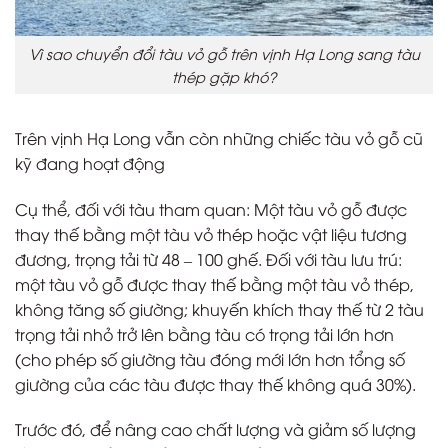
Vì sao chuyển đổi tàu vỏ gỗ trên vịnh Hạ Long sang tàu
thép gặp khó?
Trên vịnh Hạ Long vẫn còn những chiếc tàu vỏ gỗ cũ
kỹ đang hoạt động
Cụ thể, đối với tàu tham quan: Một tàu vỏ gỗ được
thay thế bằng một tàu vỏ thép hoặc vật liệu tương
đương, trọng tải từ 48 – 100 ghế. Đối với tàu lưu trú:
một tàu vỏ gỗ được thay thế bằng một tàu vỏ thép,
không tăng số giường; khuyến khích thay thế từ 2 tàu
trọng tải nhỏ trở lên bằng tàu có trọng tải lớn hơn
(cho phép số giường tàu đóng mới lớn hơn tổng số
giường của các tàu được thay thế không quá 30%).
Trước đó, để nâng cao chất lượng và giảm số lượng