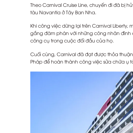
Theo Carnival Cruise Line, chuyến đi đã bị
tàu Navantia ở Tây Ban Nha.
Khi công việc dừng lại trên Carnival Libert
gắng đàm phán với những công nhân đình c
công cụ trong cuộc đối đầu của họ.
Cuối cùng, Carnival đã đạt được thỏa thuận
Pháp để hoàn thành công việc sửa chữa ụ tàu