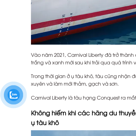
Vào năm 2021, Carnival Liberty đã trở thành
trắng và xanh mới sau khi trải qua quá trình
Trong thời gian ở ụ tàu khô, tàu cũng nhận
xuyên và làm mới thảm, gạch và sơn.
Carnival Liberty là tàu hạng Conquest ra mắ
Không hiếm khi các hãng du thuyề
ụ tàu khô