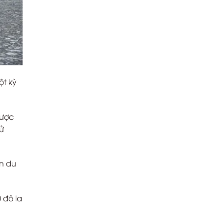
ột kỳ
được
ử
n du
0 đô la