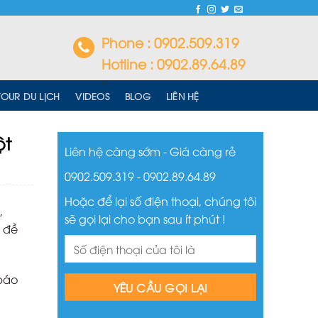
Phone : 0902.509.319
Hotline : 0902.89.64.89
<
TOUR DU LỊCH
VIDEOS
BLOG
LIÊN HỆ
ột
Liên hệ càng sớm - Giá càng rẻ
0902.509.319 - 0902.89.64.89
Hoặc để lại số điện thoại, chúng tôi
,
sẽ gọi lại cho bạn sau ít phút !
n đề
 báo