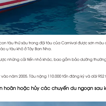
 con tàu thứ sáu trong đội tàu của Carnival được sơn màu 
 vào ụ tàu khô ở Tây Ban Nha.
 được những cải tiến nhỏ khác, bao gồm bảo dưỡng thườn
t vào năm 2005. Tàu nặng 110.000 tấn đăng ký và dài 952 f
n hoãn hoặc hủy các chuyến du ngoạn sau k