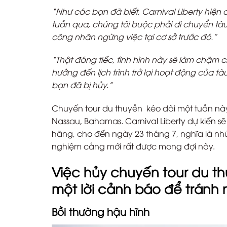
“Như các bạn đã biết, Carnival Liberty hiện 
tuần qua, chúng tôi buộc phải di chuyển t
công nhân ngừng việc tại cơ sở trước đó.”
“Thật đáng tiếc, tình hình này sẽ làm chậm 
hưởng đến lịch trình trở lại hoạt động của t
bạn đã bị hủy.”
Chuyến tour du thuyền kéo dài một tuần này d
Nassau, Bahamas. Carnival Liberty dự kiến ​
hãng, cho đến ngày 23 tháng 7, nghĩa là nhữn
nghiệm cảng mới rất được mong đợi này.
Việc hủy chuyến tour du th
một lời cảnh báo để tránh 
Bồi thường hậu hĩnh