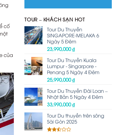
đóng
TOUR – KHÁCH SẠN HOT
để cố
Tour Du Thuyền
một
SINGAPORE-MELAKA 6
Ngày 5 Đêm
23,990,000
₫
le của
Tour Du Thuyền Kuala
Lumpur - Singarpore -
Penang 5 Ngày 4 Đêm
25,990,000
₫
Tour Du Thuyền Đài Loan –
Nhật Bản 5 Ngày 4 Đêm
33,990,000
₫
Tour Du thuyền trên sông
Sài Gòn 2025