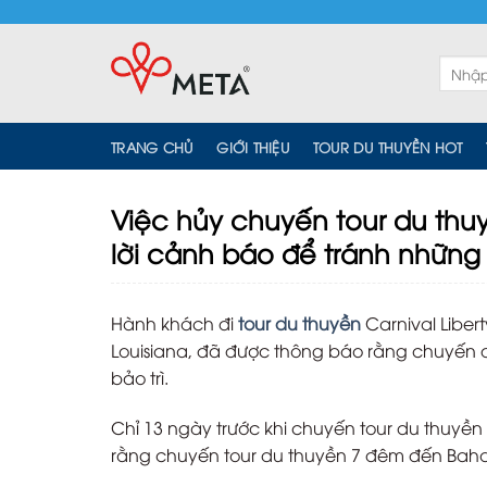
Skip
to
content
Tìm
kiếm:
TRANG CHỦ
GIỚI THIỆU
TOUR DU THUYỀN HOT
Việc hủy chuyến tour du thu
lời cảnh báo để tránh những 
Hành khách đi
tour du thuyền
Carnival Liber
Louisiana, đã được thông báo rằng chuyến đ
bảo trì.
Chỉ 13 ngày trước khi chuyến tour du thuyền
rằng chuyến tour du thuyền 7 đêm đến Baham