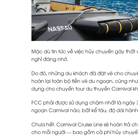
Mặc dù tin tức về việc hủy chuyến gây thấ
nghỉ đáng nhớ.
Do đó, những du khách đã đặt vé cho chuyến
hoàn lại toàn bộ tiền vé du ngoạn, cũng như
dụng cho chuyến tour du thuyền Carnival k
FCC phải được sử dụng chậm nhất là ngày 3
ngoạn Carnival nào, bất kể tàu, độ dài hành
Chưa hết. Carnival Cruise Line sẽ hoàn trả cho
cho mỗi người — bao gồm cả phí hủy chuyến