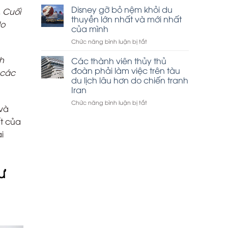
thuyền
Disney gỡ bỏ nệm khỏi du
tham
. Cuối
Hạ
quan
thuyền lớn nhất và mới nhất
do
Long
vịnh
của mình
đắt
Hạ
ở
Chức năng bình luận bị tắt
khách
Long
Disney
dịp
gỡ
h
lễ
Các thành viên thủy thủ
bỏ
30-
đoàn phải làm việc trên tàu
 các
nệm
4
du lịch lâu hơn do chiến tranh
khỏi
Iran
du
thuyền
ở
Chức năng bình luận bị tắt
 và
lớn
Các
nhất
thành
ất của
và
viên
i
mới
thủy
nhất
thủ
của
đoàn
mình
phải
ư
làm
việc
trên
tàu
du
lịch
lâu