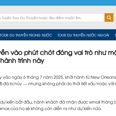
TOUR DU THUYỀN TRONG NƯỚC
TOUR DU THUYỀN NƯỚC NGOÀI
yền vào phút chót đóng vai trò như m
hành trình này
ty vào ngày 6 tháng 7 năm 2025, khởi hành từ New Orleans
i đã bị hủy — nhưng không phải do thời tiết xấu hoặc vấ
 dự kiến ​​bắt đầu, hành khách đã nhận được email thông
as của họ sẽ không còn diễn ra như dự kiến ​​nữa.