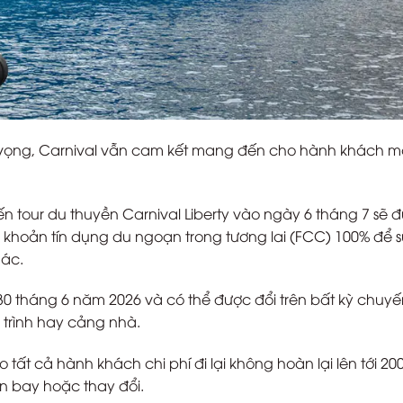
t vọng, Carnival vẫn cam kết mang đến cho hành khách m
 tour du thuyền Carnival Liberty vào ngày 6 tháng 7 sẽ 
 khoản tín dụng du ngoạn trong tương lai (FCC) 100% để s
hác.
0 tháng 6 năm 2026 và có thể được đổi trên bất kỳ chuyế
 trình hay cảng nhà.
 tất cả hành khách chi phí đi lại không hoàn lại lên tới 20
 bay hoặc thay đổi.