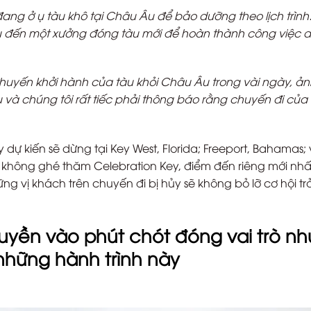
đang ở ụ tàu khô tại Châu Âu để bảo dưỡng theo lịch trình
àu đến một xưởng đóng tàu mới để hoàn thành công việc 
chuyến khởi hành của tàu khỏi Châu Âu trong vài ngày, ản
àu và chúng tôi rất tiếc phải thông báo rằng chuyến đi của
ự kiến ​​sẽ dừng tại Key West, Florida; Freeport, Bahamas;
​sẽ không ghé thăm Celebration Key, điểm đến riêng mới nh
g vị khách trên chuyến đi bị hủy sẽ không bỏ lỡ cơ hội trả
uyền vào phút chót đóng vai trò nh
những hành trình này