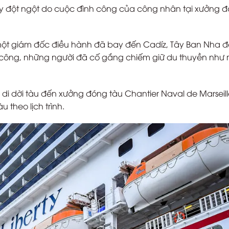
 hủy đột ngột do cuộc đình công của công nhân tại xưởng 
y, một giám đốc điều hành đã bay đến Cadíz, Tây Ban Nha 
ông, những người đã cố gắng chiếm giữ du thuyền như 
 di dời tàu đến xưởng đóng tàu Chantier Naval de Marseil
 theo lịch trình.