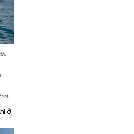
đỏ,
g
eet.
hi ở