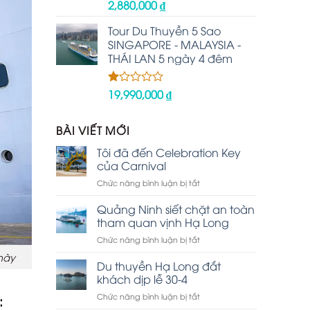
2,880,000
₫
Được
xếp
hạng
Tour Du Thuyền 5 Sao
2.48
SINGAPORE - MALAYSIA -
5 sao
THÁI LAN 5 ngày 4 đêm
19,990,000
₫
Được
xếp
hạng
1.00
BÀI VIẾT MỚI
5
sao
Tôi đã đến Celebration Key
của Carnival
ở
Chức năng bình luận bị tắt
Tôi
đã
Quảng Ninh siết chặt an toàn
đến
tham quan vịnh Hạ Long
Celebration
ở
Chức năng bình luận bị tắt
Key
Quảng
của
này
Ninh
Du thuyền Hạ Long đắt
Carnival
siết
khách dịp lễ 30-4
chặt
ở
Chức năng bình luận bị tắt
:
an
Du
toàn