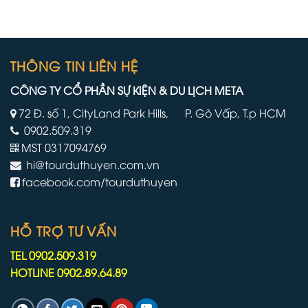
viên
lớn
thủy
nhất
thủ
và
đoàn
mới
phải
nhất
làm
THÔNG TIN LIÊN HỆ
của
việc
mình
trên
CÔNG TY CỔ PHẦN SỰ KIỆN & DU LỊCH META
tàu
du
72 Đ. số 1, CityLand Park Hills, P. Gò Vấp, T.p HCM
lịch
0902.509.319
lâu
hơn
MST 0317094769
do
hi@tourduthuyen.com.vn
chiến
tranh
facebook.com/tourduthuyen
Iran
HỖ TRỢ TƯ VẤN
TEL 0902.509.319
HOTLINE 0902.89.64.89