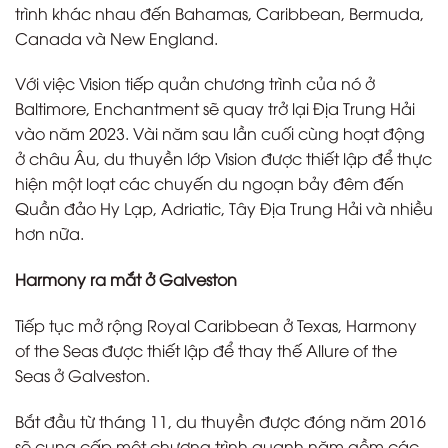
trình khác nhau đến Bahamas, Caribbean, Bermuda,
Canada và New England.
Với việc Vision tiếp quản chương trình của nó ở
Baltimore, Enchantment sẽ quay trở lại Địa Trung Hải
vào năm 2023. Vài năm sau lần cuối cùng hoạt động
ở châu Âu, du thuyền lớp Vision được thiết lập để thực
hiện một loạt các chuyến du ngoạn bảy đêm đến
Quần đảo Hy Lạp, Adriatic, Tây Địa Trung Hải và nhiều
hơn nữa.
Harmony ra mắt ở Galveston
Tiếp tục mở rộng Royal Caribbean ở Texas, Harmony
of the Seas được thiết lập để thay thế Allure of the
Seas ở Galveston.
Bắt đầu từ tháng 11, du thuyền được đóng năm 2016
sẽ cung cấp một chương trình quanh năm gồm các