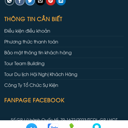
THÔNG TIN CẦN BIẾT
Điều kiện điều khoản
Phương thức thanh toán
Bảo mật thông tin khách hàng
Tour Team Building
Tour Du lịch Hội Nghị Khách Hàng
Công Ty Tổ Chức Sự Kiện
FANPAGE FACEBOOK
Số GP Lữ hành Quốc tế: 79-1672/2023/TCDL-GP LHQT
Copyright 2026 ©
Một sản phẩm của
META Event & Travel
-