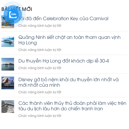
hạng
1.00
BÀI VIẾT MỚI
5
sao
Tôi đã đến Celebration Key của Carnival
ở
Chức năng bình luận bị tắt
Tôi
đã
Quảng Ninh siết chặt an toàn tham quan vịnh
đến
Hạ Long
Celebration
ở
Chức năng bình luận bị tắt
Key
Quảng
của
Ninh
Carnival
Du thuyền Hạ Long đắt khách dịp lễ 30-4
siết
ở
Chức năng bình luận bị tắt
chặt
Du
an
thuyền
Disney gỡ bỏ nệm khỏi du thuyền lớn nhất và
toàn
Hạ
tham
mới nhất của mình
Long
quan
ở
Chức năng bình luận bị tắt
đắt
vịnh
Disney
khách
Hạ
gỡ
dịp
Các thành viên thủy thủ đoàn phải làm việc trên
Long
bỏ
lễ
tàu du lịch lâu hơn do chiến tranh Iran
nệm
30-
ở
Chức năng bình luận bị tắt
khỏi
4
Các
du
thành
thuyền