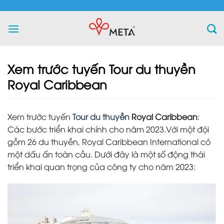
Skip
to
content
Xem trước tuyến Tour du thuyền
Royal Caribbean
Xem trước tuyến
Tour du thuyền
Royal Caribbean
:
Các bước triển khai chính cho năm 2023.Với một đội
gồm 26 du thuyền, Royal Caribbean International có
một dấu ấn toàn cầu. Dưới đây là một số động thái
triển khai quan trọng của công ty cho năm 2023: