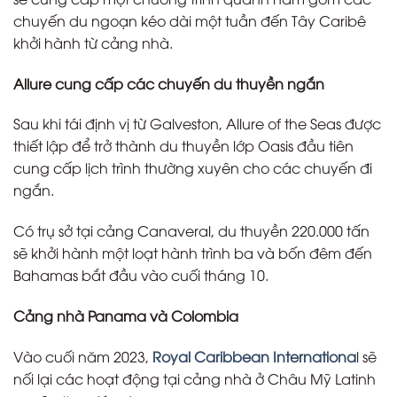
chuyến du ngoạn kéo dài một tuần đến Tây Caribê
khởi hành từ cảng nhà.
Allure cung cấp các chuyến du thuyền ngắn
Sau khi tái định vị từ Galveston, Allure of the Seas được
thiết lập để trở thành du thuyền lớp Oasis đầu tiên
cung cấp lịch trình thường xuyên cho các chuyến đi
ngắn.
Có trụ sở tại cảng Canaveral, du thuyền 220.000 tấn
sẽ khởi hành một loạt hành trình ba và bốn đêm đến
Bahamas bắt đầu vào cuối tháng 10.
Cảng nhà Panama và Colombia
Vào cuối năm 2023,
Royal Caribbean Internationa
l sẽ
nối lại các hoạt động tại cảng nhà ở Châu Mỹ Latinh