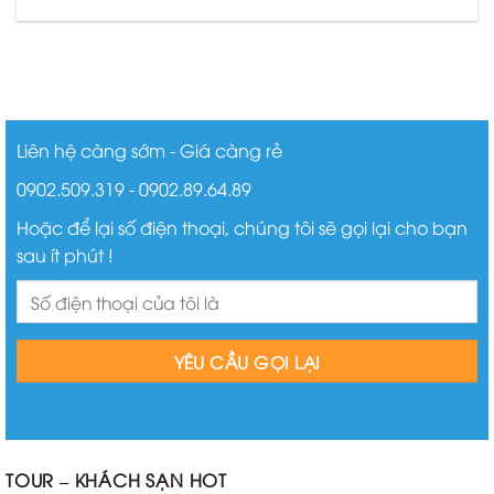
Liên hệ càng sớm - Giá càng rẻ
0902.509.319 - 0902.89.64.89
Hoặc để lại số điện thoại, chúng tôi sẽ gọi lại cho bạn
sau ít phút !
TOUR – KHÁCH SẠN HOT