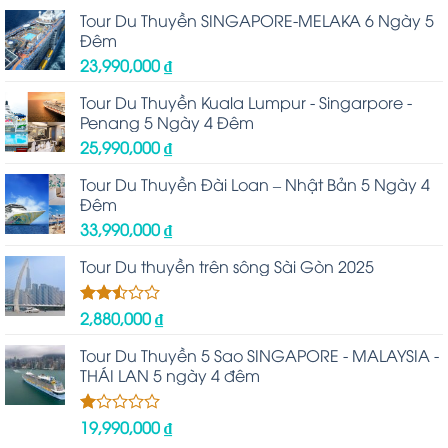
Tour Du Thuyền SINGAPORE-MELAKA 6 Ngày 5
Đêm
23,990,000
₫
Tour Du Thuyền Kuala Lumpur - Singarpore -
Penang 5 Ngày 4 Đêm
25,990,000
₫
Tour Du Thuyền Đài Loan – Nhật Bản 5 Ngày 4
Đêm
33,990,000
₫
Tour Du thuyền trên sông Sài Gòn 2025
2,880,000
₫
Được
xếp
hạng
Tour Du Thuyền 5 Sao SINGAPORE - MALAYSIA -
2.48
THÁI LAN 5 ngày 4 đêm
5 sao
19,990,000
₫
Được
xếp